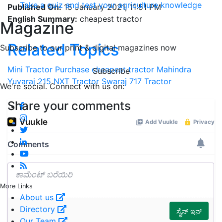
Take a quiz and test your agriculture knowledge
Published On:
15 January 2021, 11:51 PM
English Summary:
cheapest tractor
Magazine
Related Topics
Subscribe to our print & digital magazines now
Mini Tractor
Purchase cheapest tractor
Mahindra
Subscribe
Yuvaraj 215 NXT Tractor
Swaraj 717 Tractor
We're social. Connect with us on:
Share your comments
More Links
About us
Directory
Our Team