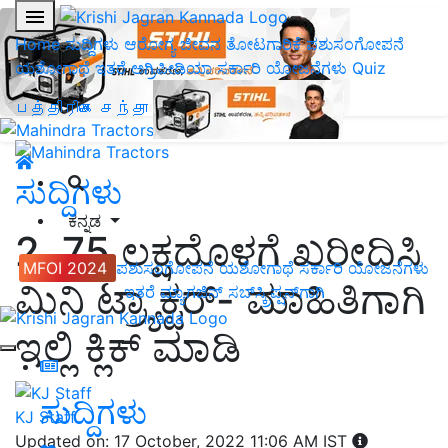
Home
ಸುದ್ದಿಗಳು
ಆರೋಗ್ಯ ಜೀವನ
ತೋಟಗಾರಿಕೆ
ಪಶುಸಂಗೋಪನೆ
ಯಶೋಗಾಥೆ
ಇತರೆ
ಅಗ್ರಿಪೀಡಿಯಾ
ಸರ್ಕಾರಿ ಯೋಜನೆಗಳು
Quiz
பத்திரிகை சந்தா
ಸುದ್ದಿಗಳು
ಕನ್ನಡ
2. 75 ಲಕ್ಷದೊಳಗೆ ಖರೀದಿಸಿ
MFOI 2024
ಪಶುಸಂಗೋಪನೆ
ಯಶೋಗಾಥೆ
ಸರ್ಕಾರಿ ಯೋಜನೆಗಳು
ಮಿನಿ ಟ್ರ್ಯಾಕ್ಟರ್- ಮಾಹಿತಿಗಾಗಿ
ಇತರೆ
ಮ್ಯಾಗಜಿನ್‌ ಸಬ್‌ಸ್ಕ್ರಿಪ್ಷನ್‌ಗಾಗಿ
ಇಲ್ಲಿ ಕ್ಲಿಕ್ ಮಾಡಿ
ಸುದ್ದಿಗಳು
KJ Staff
Updated on: 17 October, 2022 11:06 AM IST