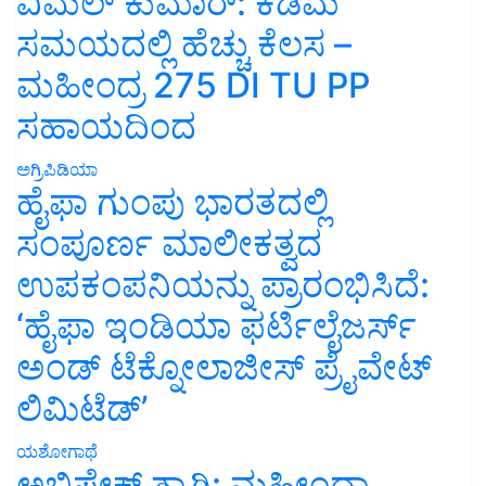
ವಿಮಲ್ ಕುಮಾರ್: ಕಡಿಮೆ
ಸಮಯದಲ್ಲಿ ಹೆಚ್ಚು ಕೆಲಸ –
ಮಹೀಂದ್ರ 275 DI TU PP
ಸಹಾಯದಿಂದ
ಅಗ್ರಿಪಿಡಿಯಾ
ಹೈಫಾ ಗುಂಪು ಭಾರತದಲ್ಲಿ
ಸಂಪೂರ್ಣ ಮಾಲೀಕತ್ವದ
ಉಪಕಂಪನಿಯನ್ನು ಪ್ರಾರಂಭಿಸಿದೆ:
‘ಹೈಫಾ ಇಂಡಿಯಾ ಫರ್ಟಿಲೈಜರ್ಸ್
ಅಂಡ್ ಟೆಕ್ನೋಲಾಜೀಸ್ ಪ್ರೈವೇಟ್
ಲಿಮಿಟೆಡ್’
ಯಶೋಗಾಥೆ
ಅಭಿಷೇಕ್ ತ್ಯಾಗಿ: ಮಹೀಂದ್ರಾ