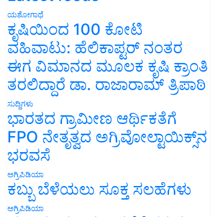
ಯಶೋಗಾಥೆ
ಕೃಷಿಯಿಂದ 100 ಕೋಟಿ
ವಹಿವಾಟು: ಹೆಲಿಕಾಪ್ಟರ್ ನಂತರ
ಈಗ ವಿಮಾನದ ಮೂಲಕ ಕೃಷಿ ಕ್ರಾಂತಿ
ತರಲಿದ್ದಾರೆ ಡಾ. ರಾಜಾರಾಮ್ ತ್ರಿಪಾಠಿ
ಸುದ್ದಿಗಳು
ಭಾರತದ ಗ್ರಾಮೀಣ ಆರ್ಥಿಕತೆಗೆ
FPO ನೇತೃತ್ವದ ಅಗ್ರಿವೋಲ್ಟಾಯಿಕ್ಸ್‌ನ
ಭರವಸೆ
ಅಗ್ರಿಪಿಡಿಯಾ
ಕಬ್ಬು ಬೆಳೆಯಲು ಸೂಕ್ತ ಸಲಹೆಗಳು
ಅಗ್ರಿಪಿಡಿಯಾ