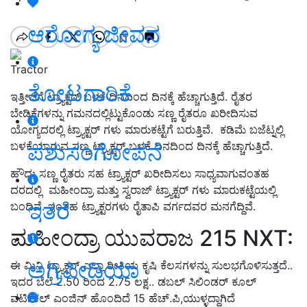
ಆರೋಗ್ಯ ಜೀವನ
Tractor
ತೋಟಗಾರಿಕೆ
ಇತ್ತೀಚೆಗೆ ಟ್ರ್ಯಾಕ್ಟರ್ ಬಳಕೆ ದಿನದಿಂದ ದಿನಕ್ಕೆ ಹೆಚ್ಚಾಗುತ್ತಿದೆ. ರೈತರ
ಬೇಡಿಕೆಗಳನ್ನು ಗಮನದಲ್ಲಿಟ್ಟುಕೊಂಡು ಸಣ್ಣ ರೈತರೂ ಖರೀದಿಸುವ
ಯೋಗ್ಯದರಲ್ಲಿ ಟ್ರ್ಯಾಕ್ಟರ್ ಗಳು ಮಾರುಕಟ್ಟೆಗೆ ಬರುತ್ತಿವೆ. ಕಡಿಮೆ ಬಜೆಟ್ನಲ್ಲಿ
ಪಶುಸಂಗೋಪನೆ
ಬಳಕೆಯಾಗುವ ಸಣ್ಣ ಟ್ರ್ಯಾಕ್ಟರ್‌ ಬಳಕೆ ದಿನದಿಂದ ದಿನಕ್ಕೆ ಹೆಚ್ಚಾಗುತ್ತಿದೆ.
ಹೌದು ಸಣ್ಣ ರೈತರು ಸಹ ಟ್ರ್ಯಾಕ್ಟರ್ ಖರೀದಿಸಲು ಸಾಧ್ಯವಾಗುವಂತಹ
ದರದಲ್ಲಿ ಮಹೀಂದ್ರಾ ಮತ್ತು ಸ್ವರಾಜ್ ಟ್ರ್ಯಾಕ್ಟರ್ ಗಳು ಮಾರುಕಟ್ಟೆಯಲ್ಲಿ
ಇತರೆ
ಬಂದಿವೆ. ಇಂತಹ ಟ್ರ್ಯಾಕ್ಟರಗಳು ರೈತಾಪಿ ವರ್ಗದವರ ಮನಗೆದ್ದಿವೆ.
ಮಹೀಂದ್ರಾ ಯುವರಾಜ 215 NXT:
ಅಗ್ರಿಪೀಡಿಯಾ
ಈ ಮಿನಿ ಟ್ರ್ಯಾಕ್ಟರ್ ಎಲ್ಲಾ ರೀತಿಯ ಕೃಷಿ ಕೆಲಸಗಳನ್ನು ಸುಲಭಗೊಳಿಸುತ್ತದೆ..
ಇದರ ಬೆಲೆ 2.50 ರಿಂದ 2.75 ಲಕ್ಷ.. ಡಬಲ್ ಸಿಲಿಂಡರ್ ಕೂಲ್
ವರ್ಟಿಕಲ್ ಎಂಜಿನ್ ಹೊಂದಿದೆ 15 ಹೆಚ್.ಪಿ,ಯುಳ್ಳದ್ದಾಗಿದೆ