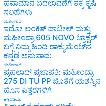
ಹವಾಮಾನ ಬದಲಾವಣೆಗೆ ತಕ್ಕ ಕೃಷಿ
ಸಲಹೆಗಳು
ಯಶೋಗಾಥೆ
ಇದೋ ಅಂಕಿತ್ ಪಾಟೀಲ್ ಮತ್ತು
ಮಹೀಂದ್ರಾ 605 NOVO ಟ್ರಾಕ್ಟರ್
ಬಗ್ಗೆ ನಿಮ್ಮ ಹಿಂದಿ ಡಾಕ್ಯುಮೆಂಟ್‌ನ
ಕನ್ನಡ ಅನುವಾದ:
ಯಶೋಗಾಥೆ
ಪ್ರಹಲಾದ್ ಪ್ರಜಾಪತಿ: ಮಹೀಂದ್ರಾ
275 DI TU PP ಜೊತೆಗೆ ಯಶಸ್ಸಿನ
ಹೊಸ ಎತ್ತರಗಳಿಗೆ
ಅಗ್ರಿಪಿಡಿಯಾ