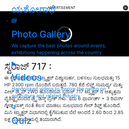
ಯಶೋಗಾಥೆ
ADVERTISEMENT
Photo Gallery
We capture the best photos around events,
exhibitions happening across the country
ಸ್ವರಾಜ್ 717 :
Videos
ಈ ಕೈಗೆಟುಕುವ ಮಿನಿ ಟ್ರ್ಯಾಕ್ಟರ್ ವಿಶ್ವಾಸಾರ್ಹ, ಬಳಸಲು ಸುಲಭಮತ್ತು 15
HP 2300 rpm ನೊಂದಿಗೆ ಬರುತ್ತದೆ. 780 ಕೆಜಿ ಲಿಫ್ಟ್ ಸಾಮರ್ಥ್ಯ ಮತ್ತು
Handpicked videos to inspire the nation on
ವೀಲ್ ಡ್ರೈವ್ 2WD ಹೊಂದಿರುವ ಸ್ವರಾಜ್ 717 ಟ್ರ್ಯಾಕ್ಟರ್ ನ ಅತ್ಯುತ್ತಮ
agriculture and related industry
ವೈಶಿಷ್ಟ್ಯವೆಂದರೆ ಡ್ರೈ ಡಿಸ್ಕ್ ಬ್ರೇಕ್ ಗಳು. ಇದು 6 ಫಾರ್ವರ್ಡ್ + 3 ರಿವರ್ಸ್
ಗೇರ್ ಬಾಕ್ಸ್ ನಂತೆ ಕೆಲಸ ಮಾಡಲು ಸುಲಭವಾದ ಗೇರ್ ಶಿಫ್ಟ್ ಹೊಂದಿದೆ.
ಮಿನಿ ಟ್ರ್ಯಾಕ್ಟರ್ ವಿಭಾಗದಲ್ಲಿ ಕೈಗೆಟುಕುವ ಬೆಲೆ ಅಂದರೆ 2.60 ರಿಂದ 2.85
Quiz
ಲಕ್ಷ ರೂಪಾಯಿಯಲ್ಲಿ ತಯಾರಾಗಿದೆ.