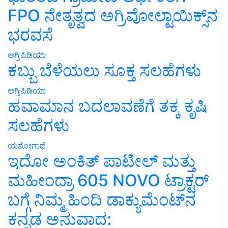
FPO ನೇತೃತ್ವದ ಅಗ್ರಿವೋಲ್ಟಾಯಿಕ್ಸ್‌ನ
ಭರವಸೆ
ಅಗ್ರಿಪಿಡಿಯಾ
ಕಬ್ಬು ಬೆಳೆಯಲು ಸೂಕ್ತ ಸಲಹೆಗಳು
ಅಗ್ರಿಪಿಡಿಯಾ
ಹವಾಮಾನ ಬದಲಾವಣೆಗೆ ತಕ್ಕ ಕೃಷಿ
ಸಲಹೆಗಳು
ಯಶೋಗಾಥೆ
ಇದೋ ಅಂಕಿತ್ ಪಾಟೀಲ್ ಮತ್ತು
ಮಹೀಂದ್ರಾ 605 NOVO ಟ್ರಾಕ್ಟರ್
ಬಗ್ಗೆ ನಿಮ್ಮ ಹಿಂದಿ ಡಾಕ್ಯುಮೆಂಟ್‌ನ
ಕನ್ನಡ ಅನುವಾದ: