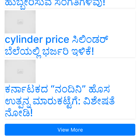
ಹುಬ್ಬೇರಿಸುವ ಸಂಗತಿಗಳಿವು!
cylinder price ಸಿಲಿಂಡರ್‌
ಬೆಲೆಯಲ್ಲಿ ಭರ್ಜರಿ ಇಳಿಕೆ!
ಕರ್ನಾಟಕದ “ನಂದಿನಿ” ಹೊಸ
ಉತ್ಪನ್ನ ಮಾರುಕಟ್ಟೆಗೆ: ವಿಶೇಷತೆ
ನೋಡಿ!
View More