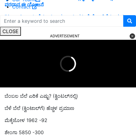
ವರದಾನ ಈ ಯೋಜನೆ
Contact
Bitter Gourd :ಹೈಬ್ರೀಡ್‌ ಹಾಗಲಕಾಯಿ ಕೃಷಿ ಹೇಗೆ..ಇಲ್ಲಿದೆ ಸಿಂಪಲ್‌
ಟಿಪ್ಸ್‌
CLOSE
ADVERTISEMENT
ಬೆಂಬಲ ಬೆಲೆ ಏರಿಕೆ ಎಷ್ಟು? (ಕ್ವಿಂಟಲ್‌ನಲ್ಲಿ)
ಬೆಳೆ ಬೆಲೆ (ಕ್ವಿಂಟಾಲ್‌ಗೆ) ಹೆಚ್ಚಳ ಪ್ರಮಾಣ
ಮೆಕ್ಕೆಜೋಳ 1962 -92
ಶೇಂಗಾ 5850 -300