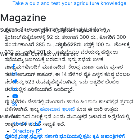
Take a quiz and test your agriculture knowledge
Magazine
ಪ್ರಧಾನಿ ಮೋದಿ ಅಧ್ಯಕ್ಷತೆಯಲ್ಲಿ ನಡೆದ ಸಂಪುಟ ಸಭೆಯಲ್ಲಿ
Subscribe to our print & digital magazines now
ಕ್ವಿಂಟಾಲ್‌ಮೆಕ್ಕೆಜೋಳಕ್ಕೆ 92 ರು. ಶೇಂಗಾಗೆ 300 ರು., ತೊಗರಿಗೆ 300
Subscribe
ಸೂರ್ಯಕಾಂತಿಗೆ 385 ರು., ಎಳ್ಳಿಗೆ 523ರು. ಭತ್ತಕ್ಕೆ 100 ರು., ಜೋಳಕ್ಕೆ
232 ರು., ರಾಗಿಗೆ 201 ರು. ನಷ್ಟುಬೆಂಬಲ ಬೆಲೆಯನ್ನು ಹೆಚ್ಚಿಸಲು
We're social. Connect with us on:
ಸಭೆಯನ್ನು ನಿರ್ಣಯಕ್ಕೆ ಬರಲಾಗಿದೆ. ಇನ್ನು ಸಭೆಯ ಬಳಿಕ
ಮಾಧ್ಯಮಗಳೊಂದಿಗೆ ಮಾತನಾಡಿದ ಕೇಂದ್ರ ವಾರ್ತಾ ಹಾಗೂ ಪ್ರಸಾರ
ಸಚಿವ ಅನುರಾಗ್‌ ಠಾಕೂರ್‌, ಈ 14 ಬೆಳೆಗಳ ಪೈಕಿ ಎಳ್ಳಿನ ಕನಿಷ್ಠ ಬೆಂಬಲ
ಬೆಲೆಯನ್ನು 523 ರು.ನಷ್ಟುಹೆಚ್ಚಿಸಲಾಗಿದ್ದು, ಇದು ಅತ್ಯಧಿಕ ಬೆಂಬಲ
ಬೆಲೆಯಲ್ಲಿನ ಏರಿಕೆಯಾಗಿದೆ ಎಂದಿದ್ದಾರೆ.
ಈ ಬೆಳೆಗಳು ದೇಶದಲ್ಲಿ ಮುಂಗಾರು ಹಾಗೂ ಹಿಂಗಾರು ಕಾಲದಲ್ಲಿನ ಪ್ರಧಾನ
ಬೆಳೆಗಳಾಗಿವೆ. ಇನ್ನು
ಹವಾಮಾನ ಇಲಾ
ಖೆ
ಕೂಡ ಈ ಬಾರಿ ಉತ್ತಮ
ಮಳೆಯಾಗುವ ನೀರಿಕ್ಷೆ ಇದೆ ಎಂದು ಮುನ್ಸೂಚನೆ ನೀಡಿರುವ ಹಿನ್ನೆಲೆಯಲ್ಲಿ,
More Links
About us
ಉತ್ತಮ ಬೆಳೆ ಬರುವ ಸಾಧ್ಯತೆ ಇದೆ.
Directory
ರೈತರಿಗೆ ಗುಡ್ ನ್ಯೂಸ್: ಸರ್ಕಾರಿ ಭೂಮಿಯಲ್ಲಿ ಕೃಷಿ: ಕೃಷಿ ಆಕಾಂಕ್ಷಿಗಳಿಗೆ
Our Team