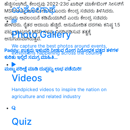
ಹೆಚ್ಚಿಸಲಾಗಿದೆ. ಕೇಂದ್ರವು 2022-23ರ ಖಾರಿಫ್ ಮಾರ್ಕೆಟಿಂಗ್ ಸೀಸನ್‌ಗೆ
ಯಶೋಗಾಥೆ
MSPಗಳನ್ನು ಅನುಮೋದಿಸಿದೆ ಎಂದು ಕೇಂದ್ರ ಸಚಿವರು ತಿಳಿಸಿದರು.
ಆಮದು ಅವಲಂಬನೆ ಕಡಿಮೆಯಾಗಿದೆ ಎಂದು ಕೇಂದ್ರ ಸಚಿವರು
ಹೇಳಿದರು. ರೈತರ ಆದಾಯ ಹೆಚ್ಚಿದೆ. ಅನುಮೋದಿತ ದರಗಳು ಕನಿಷ್ಠ 1.5
Photo Gallery
ಪಟ್ಟು ಮಟ್ಟದಲ್ಲಿ MSP ಗಳನ್ನು ನಿಗದಿಪಡಿಸುವ ತತ್ವಕ್ಕೆ
ಅನುಗುಣವಾಗಿರುತ್ತವೆ.
We capture the best photos around events,
Paddy: ಉತ್ತಮ ಇಳುವರಿ ನೀಡುವ ರೋಗ ನಿರೋಧಕ ಭತ್ತದ ತಳಿಗಳ
exhibitions happening across the country
ಕುರಿತು ಇಲ್ಲಿದೆ ಸಮಗ್ರ ಮಾಹಿತಿ…
ಮಣ್ಣು ಪರೀಕ್ಷೆ ಮಾಡಿ ದುಪ್ಪಟ್ಟು ಲಾಭ ಪಡೆಯಿರಿ!
Videos
Handpicked videos to inspire the nation on
agriculture and related industry
Quiz