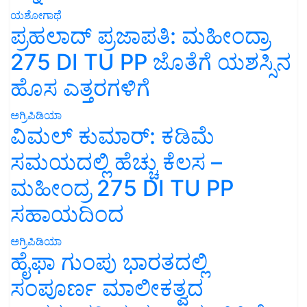
ಯಶೋಗಾಥೆ
ಪ್ರಹಲಾದ್ ಪ್ರಜಾಪತಿ: ಮಹೀಂದ್ರಾ
275 DI TU PP ಜೊತೆಗೆ ಯಶಸ್ಸಿನ
ಹೊಸ ಎತ್ತರಗಳಿಗೆ
ಅಗ್ರಿಪಿಡಿಯಾ
ವಿಮಲ್ ಕುಮಾರ್: ಕಡಿಮೆ
ಸಮಯದಲ್ಲಿ ಹೆಚ್ಚು ಕೆಲಸ –
ಮಹೀಂದ್ರ 275 DI TU PP
ಸಹಾಯದಿಂದ
ಅಗ್ರಿಪಿಡಿಯಾ
ಹೈಫಾ ಗುಂಪು ಭಾರತದಲ್ಲಿ
ಸಂಪೂರ್ಣ ಮಾಲೀಕತ್ವದ