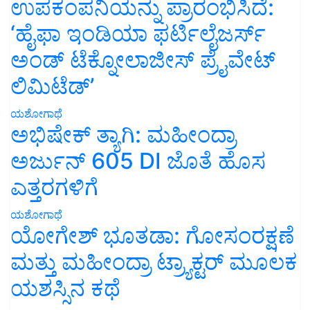
ಉಪಕಂಪನಿಯನ್ನು ಪ್ರಾರಂಭಿಸಿದೆ:
‘ಹೈಫಾ ಇಂಡಿಯಾ ಫರ್ಟಿಲೈಜರ್ಸ್
ಅಂಡ್ ಟೆಕ್ನೋಲಾಜೀಸ್ ಪ್ರೈವೇಟ್
ಲಿಮಿಟೆಡ್’
ಯಶೋಗಾಥೆ
ಅಭಿಷೇಕ್ ತ್ಯಾಗಿ: ಮಹೀಂದ್ರಾ
ಅರ್ಜುನ್ 605 DI ಜೊತೆ ಹೊಸ
ಎತ್ತರಗಳಿಗೆ
ಯಶೋಗಾಥೆ
ಯೋಗೇಶ್ ಭೂತಡಾ: ಗೋಸಂರಕ್ಷಣೆ
ಮತ್ತು ಮಹೀಂದ್ರಾ ಟ್ರ್ಯಾಕ್ಟರ್ ಮೂಲಕ
ಯಶಸ್ಸಿನ ಕಥೆ