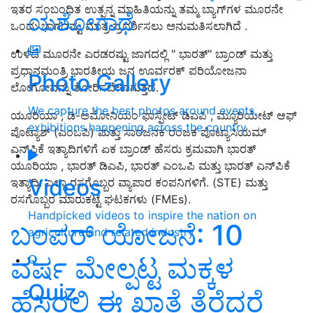
ಇತರ ಸಂಬಂಧಿತ ಉತ್ಪನ್ನ ಮಾಹಿತಿಯನ್ನು ತಮ್ಮ ಬ್ಯಾಗ್‌ಗಳ ಮೂರನೇ
ಯಶೋಗಾಥೆ
ಒಂದು ಭಾಗದಷ್ಟು ಮಾತ್ರ ಪ್ರದರ್ಶಿಸಲು ಅನುಮತಿಸಲಾಗಿದೆ .
ಉಳಿದ ಮೂರನೇ ಎರಡರಷ್ಟು ಜಾಗದಲ್ಲಿ " ಭಾರತ್" ಬ್ರಾಂಡ್ ಮತ್ತು
ಪ್ರಧಾನಮಂತ್ರಿ ಭಾರತೀಯ ಜನ ಊರ್ವರಕ್ ಪರಿಯೋಜನಾ
Photo Gallery
ಲೋಗೋವನ್ನು ತೋರಿಸಬೇಕಾಗುತ್ತದೆ.
We capture the best photos around events,
ಯೂರಿಯಾ , ಡಿ-ಅಮೋನಿಯಂ ಫಾಸ್ಫೇಟ್ ಡಿಎಪಿ , ಮ್ಯೂರಿಯೇಟ್ ಆಫ್
exhibitions happening across the country
ಪೊಟ್ಯಾಶ್ (ಎಂಒಪಿ) ಮತ್ತು ಸಾರಜನಕ ರಂಜಕ ಪೊಟ್ಯಾಸಿಯಮ್
ಎನ್‌ಪಿಕೆ ಇತ್ಯಾದಿಗಳಿಗೆ ಏಕ ಬ್ರಾಂಡ್ ಹೆಸರು ಕ್ರಮವಾಗಿ ಭಾರತ್
ಯೂರಿಯಾ , ಭಾರತ್ ಡಿಎಪಿ, ಭಾರತ್ ಎಂಒಪಿ ಮತ್ತು ಭಾರತ್ ಎನ್‌ಪಿಕೆ
Videos
ಇತ್ಯಾದಿ. ಎಲ್ಲಾ ರಸಗೊಬ್ಬರ ವ್ಯಾಪಾರ ಕಂಪನಿಗಳಿಗೆ. (STE) ಮತ್ತು
ರಸಗೊಬ್ಬರ ಮಾರುಕಟ್ಟೆ ಘಟಕಗಳು (FMEs).
Handpicked videos to inspire the nation on
ಬಂಪರ್‌ ಯೋಜನೆ: 10
agriculture and related industry
ವರ್ಷ ಮೇಲ್ಪಟ್ಟ ಮಕ್ಕಳ
Quiz
ಹೆಸರಲ್ಲಿ ಈ ಖಾತೆ ತೆರೆದರೆ