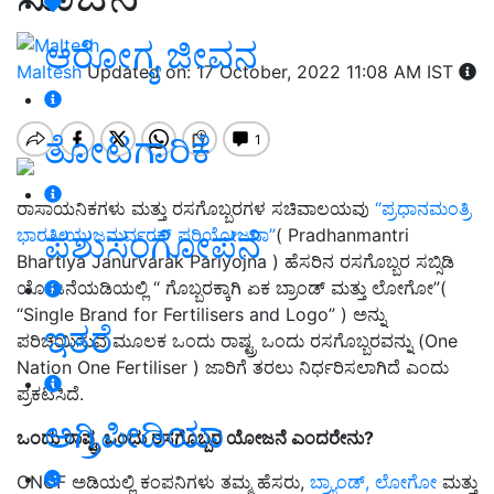
ಆರೋಗ್ಯ ಜೀವನ
Maltesh
Updated on: 17 October, 2022 11:08 AM IST
ತೋಟಗಾರಿಕೆ
ರಾಸಾಯನಿಕಗಳು ಮತ್ತು ರಸಗೊಬ್ಬರಗಳ ಸಚಿವಾಲಯವು
“ಪ್ರಧಾನಮಂತ್ರಿ
ಪಶುಸಂಗೋಪನೆ
ಭಾರತೀಯ ಜನುರ್ವರಕ್ ಪರಿಯೋಜನಾ
”
( Pradhanmantri
Bhartiya Janurvarak Pariyojna ) ಹೆಸರಿನ ರಸಗೊಬ್ಬರ ಸಬ್ಸಿಡಿ
ಯೋಜನೆಯಡಿಯಲ್ಲಿ “ ಗೊಬ್ಬರಕ್ಕಾಗಿ ಏಕ ಬ್ರಾಂಡ್ ಮತ್ತು ಲೋಗೋ
”
(
“Single Brand for Fertilisers and Logo” ) ಅನ್ನು
ಇತರೆ
ಪರಿಚಯಿಸುವ ಮೂಲಕ ಒಂದು ರಾಷ್ಟ್ರ ಒಂದು ರಸಗೊಬ್ಬರವನ್ನು (One
Nation One Fertiliser ) ಜಾರಿಗೆ ತರಲು ನಿರ್ಧರಿಸಲಾಗಿದೆ ಎಂದು
ಪ್ರಕಟಿಸಿದೆ.
ಅಗ್ರಿಪೀಡಿಯಾ
ಒಂದು ರಾಷ್ಟ್ರ ಒಂದು ರಸಗೊಬ್ಬರ ಯೋಜನೆ ಎಂದರೇನು?
ONOF ಅಡಿಯಲ್ಲಿ ಕಂಪನಿಗಳು ತಮ್ಮ ಹೆಸರು,
ಬ್ರ್ಯಾಂಡ್, ಲೋಗೋ
ಮತ್ತು