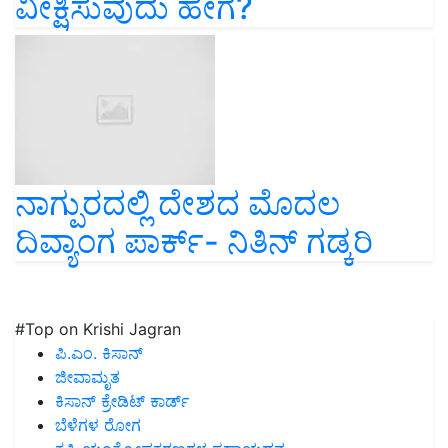
ವೀಕ್ಷಿಸುವುದು ಹೇಗೆ?
ನಾಗ್ಪುರದಲ್ಲಿ ದೇಶದ ಮೊದಲ
ದಿವ್ಯಾಂಗ ಪಾರ್ಕ್‌- ನಿತಿನ್‌ ಗಡ್ಕರಿ
#Top on Krishi Jagran
ಪಿ.ಎಂ. ಕಿಸಾನ್
ಜೀವಾಮೃತ
ಕಿಸಾನ್ ಕ್ರೇಡಿಟ್ ಕಾರ್ಡ್
ಬೆಳೆಗಳ ರೋಗ