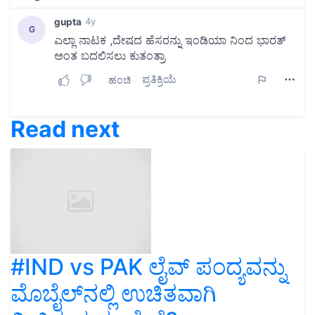
Read next
#IND vs PAK ಲೈವ್ ಪಂದ್ಯವನ್ನು
ಮೊಬೈಲ್‌ನಲ್ಲಿ ಉಚಿತವಾಗಿ