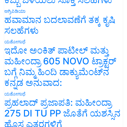
ಅಗ್ರಿಪಿಡಿಯಾ
ಹವಾಮಾನ ಬದಲಾವಣೆಗೆ ತಕ್ಕ ಕೃಷಿ
ಸಲಹೆಗಳು
ಯಶೋಗಾಥೆ
ಇದೋ ಅಂಕಿತ್ ಪಾಟೀಲ್ ಮತ್ತು
ಮಹೀಂದ್ರಾ 605 NOVO ಟ್ರಾಕ್ಟರ್
ಬಗ್ಗೆ ನಿಮ್ಮ ಹಿಂದಿ ಡಾಕ್ಯುಮೆಂಟ್‌ನ
ಕನ್ನಡ ಅನುವಾದ:
ಯಶೋಗಾಥೆ
ಪ್ರಹಲಾದ್ ಪ್ರಜಾಪತಿ: ಮಹೀಂದ್ರಾ
275 DI TU PP ಜೊತೆಗೆ ಯಶಸ್ಸಿನ
ಹೊಸ ಎತ್ತರಗಳಿಗೆ