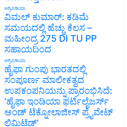
ಅಗ್ರಿಪಿಡಿಯಾ
ವಿಮಲ್ ಕುಮಾರ್: ಕಡಿಮೆ
ಸಮಯದಲ್ಲಿ ಹೆಚ್ಚು ಕೆಲಸ –
ಮಹೀಂದ್ರ 275 DI TU PP
ಸಹಾಯದಿಂದ
ಅಗ್ರಿಪಿಡಿಯಾ
ಹೈಫಾ ಗುಂಪು ಭಾರತದಲ್ಲಿ
ಸಂಪೂರ್ಣ ಮಾಲೀಕತ್ವದ
ಉಪಕಂಪನಿಯನ್ನು ಪ್ರಾರಂಭಿಸಿದೆ:
‘ಹೈಫಾ ಇಂಡಿಯಾ ಫರ್ಟಿಲೈಜರ್ಸ್
ಅಂಡ್ ಟೆಕ್ನೋಲಾಜೀಸ್ ಪ್ರೈವೇಟ್
ಲಿಮಿಟೆಡ್’