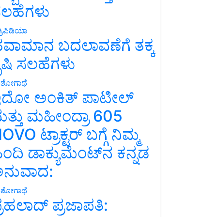
ಲಹೆಗಳು
್ರಿಪಿಡಿಯಾ
ವಾಮಾನ ಬದಲಾವಣೆಗೆ ತಕ್ಕ
ೃಷಿ ಸಲಹೆಗಳು
ಶೋಗಾಥೆ
ದೋ ಅಂಕಿತ್ ಪಾಟೀಲ್
ತ್ತು ಮಹೀಂದ್ರಾ 605
OVO ಟ್ರಾಕ್ಟರ್ ಬಗ್ಗೆ ನಿಮ್ಮ
ಿಂದಿ ಡಾಕ್ಯುಮೆಂಟ್‌ನ ಕನ್ನಡ
ನುವಾದ:
ಶೋಗಾಥೆ
್ರಹಲಾದ್ ಪ್ರಜಾಪತಿ: