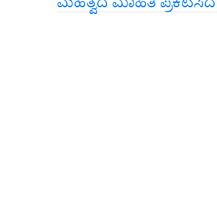
ಮಹತ್ವದ ಮಾಹಿತಿ ಪ್ರಕಟಿಸಿದ 