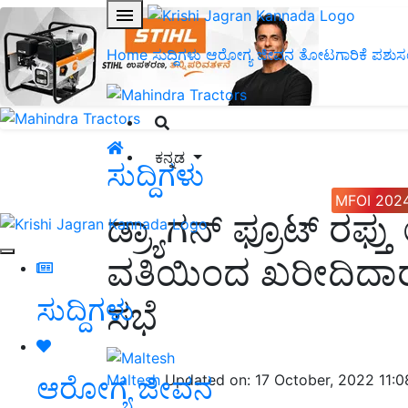
Home
ಸುದ್ದಿಗಳು
ಆರೋಗ್ಯ ಜೀವನ
ತೋಟಗಾರಿಕೆ
ಪಶುಸ
ಕನ್ನಡ
ಸುದ್ದಿಗಳು
MFOI 202
ಡ್ರ್ಯಾಗನ್ ಫ್ರೂಟ್ ರಫ
ವತಿಯಿಂದ ಖರೀದಿದ
ಸುದ್ದಿಗಳು
ಸಭೆ
ಆರೋಗ್ಯ ಜೀವನ
Maltesh
Updated on: 17 October, 2022 11: