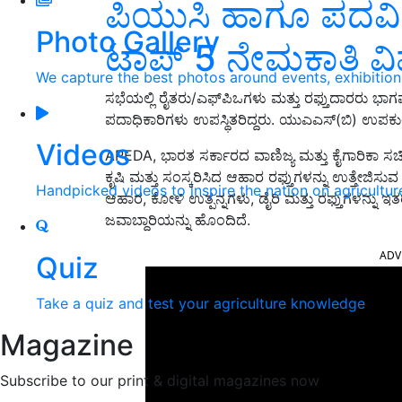
ಪಿಯುಸಿ ಹಾಗೂ ಪದವಿ ಪ
Photo Gallery
ಟಾಪ್‌ 5 ನೇಮಕಾತಿ ವ
We capture the best photos around events, exhibitio
ಸಭೆಯಲ್ಲಿ ರೈತರು/ಎಫ್‌ಪಿಒಗಳು ಮತ್ತು ರಫ್ತುದಾರರು ಭಾ
ಪದಾಧಿಕಾರಿಗಳು ಉಪಸ್ಥಿತರಿದ್ದರು. ಯುಎಎಸ್(ಬಿ) ಉಪಕುಲ
Videos
APEDA, ಭಾರತ ಸರ್ಕಾರದ ವಾಣಿಜ್ಯ ಮತ್ತು ಕೈಗಾರಿಕಾ 
ಕೃಷಿ ಮತ್ತು ಸಂಸ್ಕರಿಸಿದ ಆಹಾರ ರಫ್ತುಗಳನ್ನು ಉತ್ತೇಜಿಸುವ
Handpicked videos to inspire the nation on agricultur
ಆಹಾರ, ಕೋಳಿ ಉತ್ಪನ್ನಗಳು, ಡೈರಿ ಮತ್ತು ರಫ್ತುಗಳನ್ನು ಇ
ಜವಾಬ್ದಾರಿಯನ್ನು ಹೊಂದಿದೆ.
ADV
Quiz
Take a quiz and test your agriculture knowledge
Magazine
Subscribe to our print & digital magazines now