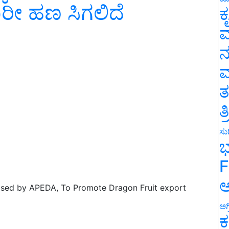
ಾರೀ ಹಣ ಸಿಗಲಿದೆ
ಕ
ವ
ನ
ಮ
ತ
ತ
ಸುದ
ಭ
F
ಅ
ised by APEDA, To Promote Dragon Fruit export
ಅಗ
ಕ