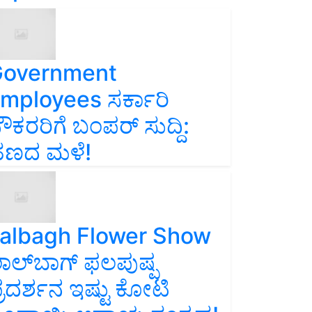
overnment
mployees ಸರ್ಕಾರಿ
ೌಕರರಿಗೆ ಬಂಪರ್‌ ಸುದ್ದಿ:
ಣದ ಮಳೆ!
albagh Flower Show
ಾಲ್‌ಬಾಗ್ ಫಲಪುಷ್ಪ
್ರದರ್ಶನ ಇಷ್ಟು ಕೋಟಿ