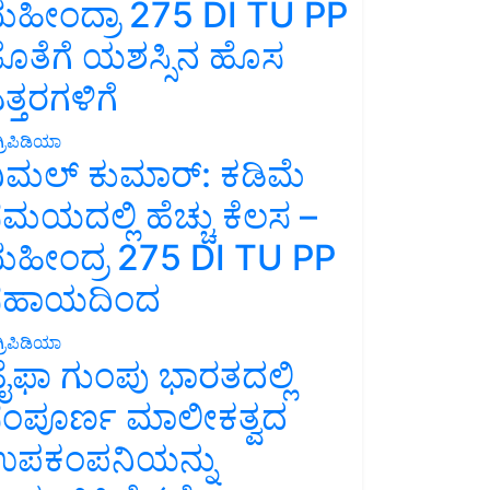
ಹೀಂದ್ರಾ 275 DI TU PP
ೊತೆಗೆ ಯಶಸ್ಸಿನ ಹೊಸ
ತ್ತರಗಳಿಗೆ
್ರಿಪಿಡಿಯಾ
ಿಮಲ್ ಕುಮಾರ್: ಕಡಿಮೆ
ಮಯದಲ್ಲಿ ಹೆಚ್ಚು ಕೆಲಸ –
ಹೀಂದ್ರ 275 DI TU PP
ಸಹಾಯದಿಂದ
್ರಿಪಿಡಿಯಾ
ೈಫಾ ಗುಂಪು ಭಾರತದಲ್ಲಿ
ಂಪೂರ್ಣ ಮಾಲೀಕತ್ವದ
ಪಕಂಪನಿಯನ್ನು