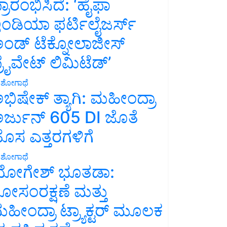
್ರಾರಂಭಿಸಿದೆ: ‘ಹೈಫಾ
ಂಡಿಯಾ ಫರ್ಟಿಲೈಜರ್ಸ್
ಂಡ್ ಟೆಕ್ನೋಲಾಜೀಸ್
್ರೈವೇಟ್ ಲಿಮಿಟೆಡ್’
ಶೋಗಾಥೆ
ಭಿಷೇಕ್ ತ್ಯಾಗಿ: ಮಹೀಂದ್ರಾ
ರ್ಜುನ್ 605 DI ಜೊತೆ
ೊಸ ಎತ್ತರಗಳಿಗೆ
ಶೋಗಾಥೆ
ೋಗೇಶ್ ಭೂತಡಾ:
ೋಸಂರಕ್ಷಣೆ ಮತ್ತು
ಹೀಂದ್ರಾ ಟ್ರ್ಯಾಕ್ಟರ್ ಮೂಲಕ