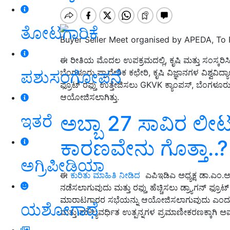
ತೋಟಗಾರಿಕೆ
Buyer Seller Meet organised by APEDA, To
ಈ ರೀತಿಯ ಮೊದಲ ಉಪಕ್ರಮದಲ್ಲಿ, ಕೃಷಿ ಮತ್ತು ಸಂಸ್ಕರಿಸ
ಪಶುಸಂಗೋಪನೆ
ಬೆಂಗಳೂರು ಪ್ರಾದೇಶಿಕ ಕಛೇರಿ, ಕೃಷಿ ವಿಜ್ಞಾನಗಳ ವಿಶ್
ಫ್ರೂಟ್ ರಫ್ತು ಉತ್ತೇಜಿಸಲು GKVK ಕ್ಯಾಂಪಸ್, ಬೆಂಗಳೂರ
ಆಯೋಜಿಸಲಾಗಿತ್ತು.
ಅಬ್ಬಾ 27 ಸಾವಿರ ಲೀಟರ್
ಇತರೆ
ಕಾರಣವೇನು ಗೊತ್ತಾ..?
ಅಗ್ರಿಪೀಡಿಯಾ
ಈ
ಕುರಿತು ಮಾಹಿತಿ ನೀಡಿದ
ಎಪಿಇಡಿಎ ಅಧ್ಯಕ್ಷ ಡಾ.ಎಂ.ಅ
ನಡೆಸಲಾಗುವುದು ಮತ್ತು ರಫ್ತು ಹೆಚ್ಚಿಸಲು ಡ್ರ್ಯಾಗನ್ ಫ್ರೂಟ
ಮಾರಾಟಗಾರರ ಸಭೆಯನ್ನು ಆಯೋಜಿಸಲಾಗುವುದು ಎಂದು 
ಯಶೋಗಾಥೆ
ಮತ್ತು ಮೌಲ್ಯವರ್ಧಿತ ಉತ್ಪನ್ನಗಳ ಪ್ರಮಾಣೀಕರಣಕ್ಕಾಗಿ