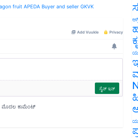
ಸ
agon fruit
APEDA
Buyer and seller
GKVK
ಅಗ
ಹ
ಕ
ಯ
ಇ
ಮ
N
ಹ
ಅ
ಯ
ಪ