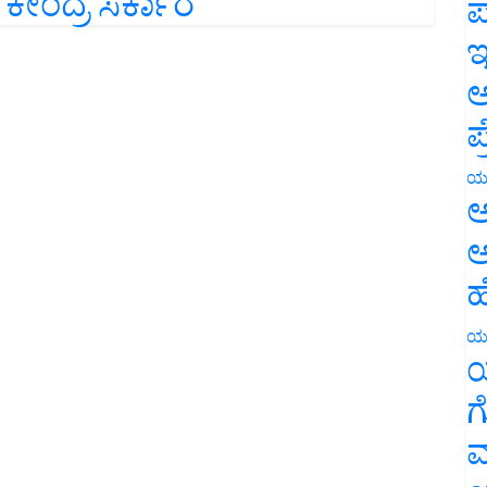
ಕೇಂದ್ರ ಸರ್ಕಾರ
ಪ
ಇ
ಅ
ಪ
ಯ
ಅ
ಅ
ಹ
ಯ
ಯ
ಗ
ಮ