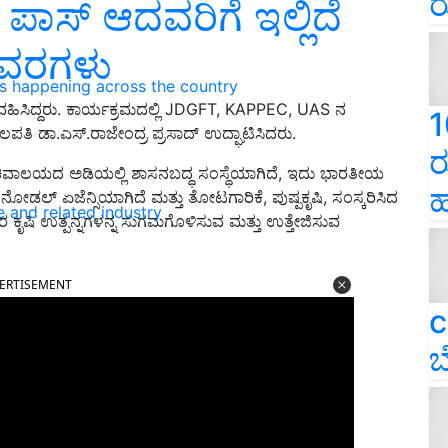
ರ
ಾಸ್‌ ಆದವರಿಗೆ ಇಲ್ಲಿದೆ
ಿವರಗಳು
ns happening across the country
ಗವಹಿಸಿದ್ದರು. ಕಾರ್ಯಕ್ರಮದಲ್ಲಿ JDGFT, KAPPEC, UAS ನ
1
ಪತಿ ಡಾ.ಎಸ್.ರಾಜೇಂದ್ರ ಪ್ರಸಾದ್ ಉದ್ಘಾಟಿಸಿದರು.
ರ
ಸಚಿವಾಲಯದ ಅಡಿಯಲ್ಲಿ ಶಾಸನಬದ್ಧ ಸಂಸ್ಥೆಯಾಗಿದೆ, ಇದು ಭಾರತೀಯ
ಹ
 ನೋಡಲ್ ಏಜೆನ್ಸಿಯಾಗಿದೆ ಮತ್ತು ತೋಟಗಾರಿಕೆ, ಪುಷ್ಪಕೃಷಿ, ಸಂಸ್ಕರಿಸಿದ
e and related industry
ತರ ಕೃಷಿ ಉತ್ಪನ್ನಗಳನ್ನ ಸುಗಮಗೊಳಿಸುವ ಮತ್ತು ಉತ್ತೇಜಿಸುವ
ERTISEMENT
c
ಬ