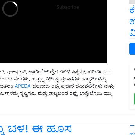
ಕ
Subscribe
ಉ
ವ
್, ಇ-ಆಫೀಸ್, ಹಾರ್ಟಿನೆಟ್ ಟ್ರೇಸಿಬಿಲಿಟಿ ಸಿಸ್ಟಮ್, ಖರೀದಿದಾರರ
ಸಭೆಗಳು, ಉತ್ಪನ್ನ ನಿರ್ದಿಷ್ಟ ಪ್ರಚಾರಗಳು ಇತ್ಯಾದಿಗಳನ್ನು
ಯ ಮೂಲಕ
APEDA
ಹಲವಾರು ರಫ್ತು ಪ್ರಚಾರ ಚಟುವಟಿಕೆಗಳು ಮತ್ತು
್ನು ಸೃಷ್ಟಿಸಲು ಮತ್ತು ರಾಜ್ಯದಿಂದ ರಫ್ತು ಉತ್ತೇಜಿಸಲು ರಾಜ್ಯ
L
ಕು ಬೆಳೆ! ಈ ಹೊಸ
ಯ