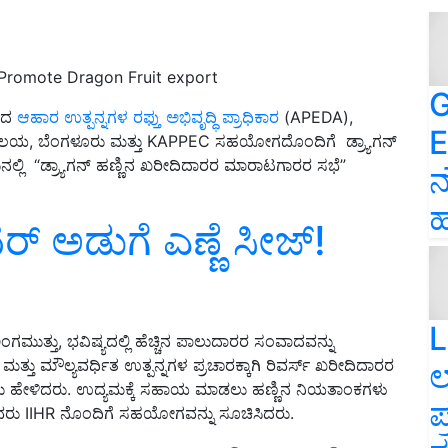
 Promote Dragon Fruit export
G
ಿದ
ಆಹಾರ ಉತ್ಪನ್ನಗಳ ರಫ್ತು ಅಭಿವೃದ್ಧಿ ಪ್ರಾಧಿಕಾರ
(APEDA),
E
ವವಿದ್ಯಾಲಯ, ಬೆಂಗಳೂರು ಮತ್ತು KAPPEC ಸಹಯೋಗದೊಂದಿಗೆ ಡ್ರ್ಯಾಗನ್
ುನಲ್ಲಿ “ಡ್ರ್ಯಾಗನ್ ಹಣ್ಣಿನ ಖರೀದಿದಾರರ ಮಾರಾಟಗಾರರ ಸಭೆ
”
ನ
ಹ
‌ ಅಡುಗೆ ಎಣ್ಣೆ ಸೀಜ್‌!
L
ಂಗಮುತ್ತು, ಭವಿಷ್ಯದಲ್ಲಿ ಹೆಚ್ಚಿನ ಪಾಲುದಾರರ ಸಂವಾದವನ್ನು
್ ಮತ್ತು ಮೌಲ್ಯವರ್ಧಿತ ಉತ್ಪನ್ನಗಳ ಪ್ರಚಾರಕ್ಕಾಗಿ ರಿವರ್ಸ್ ಖರೀದಿದಾರರ
ಲ
ಹೇಳಿದರು. ಉದ್ಯಮಕ್ಕೆ ಸಹಾಯ ಮಾಡಲು ಹಣ್ಣಿನ ನಿಯತಾಂಕಗಳು
ಪ
 ಅವರು IIHR ನೊಂದಿಗೆ ಸಹಯೋಗವನ್ನು ಸೂಚಿಸಿದರು.