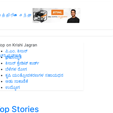
த்திரிகை சந்தா
op on Krishi Jagran
ಪಿ.ಎಂ. ಕಿಸಾನ್
ಸ್ಕ್ರಿಪ್ಷನ್‌ಗಾಗಿ
ಜೀವಾಮೃತ
ಕಿಸಾನ್ ಕ್ರೇಡಿಟ್ ಕಾರ್ಡ್
ಬೆಳೆಗಳ ರೋಗ
ಕೃಷಿ ಯಂತ್ರೋಪಕರಣಗಳ ಸಹಾಯಧನ
ಆಡು ಸಾಕಾಣಿಕೆ
ಉದ್ಯೋಗ
op Stories