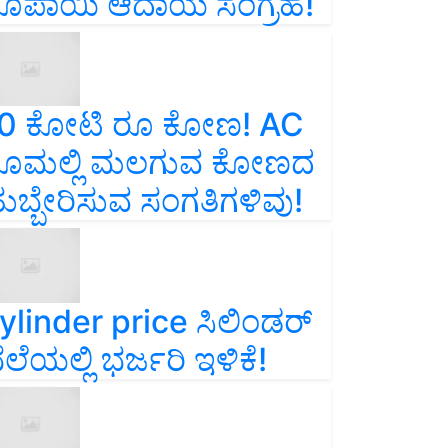
ೂಪಾಯಿ ಆದಾಯ ಸಂಗ್ರಹ!
0 ಕೋಟಿ ರೂ ಕೋಣ! AC
ೂಮಲ್ಲಿ ಮಲಗುವ ಕೋಣದ
ುಬ್ಬೇರಿಸುವ ಸಂಗತಿಗಳಿವು!
ylinder price ಸಿಲಿಂಡರ್‌
ೆಲೆಯಲ್ಲಿ ಭರ್ಜರಿ ಇಳಿಕೆ!