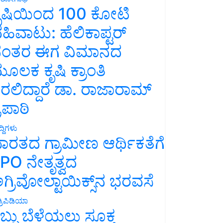
ೃಷಿಯಿಂದ 100 ಕೋಟಿ
ಹಿವಾಟು: ಹೆಲಿಕಾಪ್ಟರ್
ಂತರ ಈಗ ವಿಮಾನದ
ೂಲಕ ಕೃಷಿ ಕ್ರಾಂತಿ
ರಲಿದ್ದಾರೆ ಡಾ. ರಾಜಾರಾಮ್
್ರಿಪಾಠಿ
್ದಿಗಳು
ಾರತದ ಗ್ರಾಮೀಣ ಆರ್ಥಿಕತೆಗೆ
PO ನೇತೃತ್ವದ
ಗ್ರಿವೋಲ್ಟಾಯಿಕ್ಸ್‌ನ ಭರವಸೆ
್ರಿಪಿಡಿಯಾ
ಬ್ಬು ಬೆಳೆಯಲು ಸೂಕ್ತ