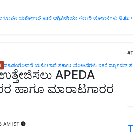
ಂಗೋಪನೆ
ಯಶೋಗಾಥೆ
ಇತರೆ
ಅಗ್ರಿಪೀಡಿಯಾ
ಸರ್ಕಾರಿ ಯೋಜನೆಗಳು
Quiz
ப
#T
4
ಪಶುಸಂಗೋಪನೆ
ಯಶೋಗಾಥೆ
ಸರ್ಕಾರಿ ಯೋಜನೆಗಳು
ಇತರೆ
ಮ್ಯಾಗಜಿನ್‌ ಸಬ್‌
್ತು ಉತ್ತೇಜಿಸಲು APEDA
ಾರರ ಹಾಗೂ ಮಾರಾಟಗಾರರ
08 AM IST
T