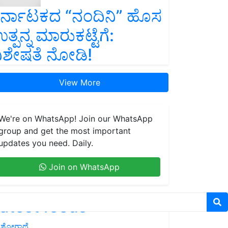
ರ್ನಾಟಕದ “ನಂದಿನಿ” ಹೊಸ
ತ್ಪನ್ನ ಮಾರುಕಟ್ಟೆಗೆ:
ಿಶೇಷತೆ ನೋಡಿ!
View More
We're on WhatsApp! Join our WhatsApp
group and get the most important
updates you need. Daily.
Join on WhatsApp
atest feeds
ಶೋಗಾಥೆ