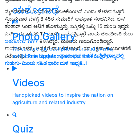
ಯಶೋಗಾಥೆ
ಮೃತದೇಹಗಳು ಬಸ್ಸಿನೊಳಗೆ ಸಿಲುಕಿಕೊಂಡಿವೆ ಎಂದು ಹೇಳಲಾಗುತ್ತಿದೆ.
ಸೋಮವಾರ ಬೆಳಗ್ಗೆ 8:45ರ ಸುಮಾರಿಗೆ ಅಪಘಾತ ಸಂಭವಿಸಿದೆ. ಬಸ್
ಶಂಶಾರ್ ನಿಂದ ಆಟಿಗೆ ಹೋಗುತ್ತಿತ್ತು. ಬಸ್ಸಿನಲ್ಲಿ ಒಟ್ಟು 15 ಮಂದಿ ಇದ್ದರು.
Photo Gallery
ಬಸ್ ಅಪಘಾತದಲ್ಲಿ 12 ಮಂದಿ ಸಾವನ್ನಪ್ಪಿದ್ದಾರೆ ಎಂದು ಜಿಲ್ಲಾಧಿಕಾರಿ ಕುಲು
ಅಶುತೋಷ್ ಗರ್ಗ್
ತಿಳಿಸಿದ್ದಾರೆ. ಮೂವರು ಗಾಯಗೊಂಡಿದ್ದಾರೆ.
ಗಾಯಾಳುಗಳನ್ನು ಆಸ್ಪತ್ರೆಗೆ ದಾಖಲಿಸಲಾಗಿದೆ. ಸದ್ಯ ರಕ್ಷಣಾ ಕಾರ್ಯಾಚರಣೆ
We capture the best photos around events,
ನಡೆಯುತ್ತಿದೆ.
Rain Update: ವಾಯುಭಾರ ಕುಸಿತ ಹಿನ್ನೆಲೆ ರಾಜ್ಯದಲ್ಲಿ
exhibitions happening across the country
ಗುಡುಗು-ಮಿಂಚು ಸಹಿತ ಭಾರೀ ಮಳೆ ಸಾಧ್ಯತೆ..!
Videos
Handpicked videos to inspire the nation on
agriculture and related industry
Quiz