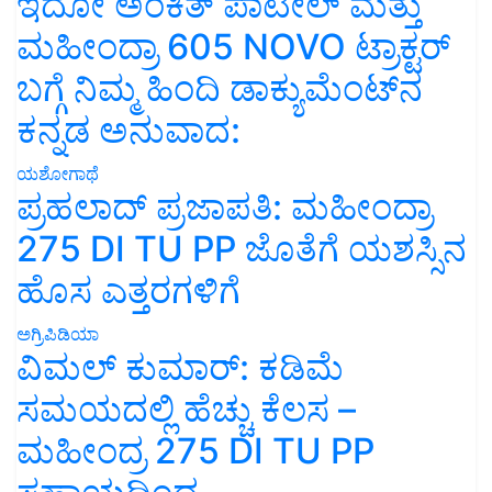
ಇದೋ ಅಂಕಿತ್ ಪಾಟೀಲ್ ಮತ್ತು
ಮಹೀಂದ್ರಾ 605 NOVO ಟ್ರಾಕ್ಟರ್
ಬಗ್ಗೆ ನಿಮ್ಮ ಹಿಂದಿ ಡಾಕ್ಯುಮೆಂಟ್‌ನ
ಕನ್ನಡ ಅನುವಾದ:
ಯಶೋಗಾಥೆ
ಪ್ರಹಲಾದ್ ಪ್ರಜಾಪತಿ: ಮಹೀಂದ್ರಾ
275 DI TU PP ಜೊತೆಗೆ ಯಶಸ್ಸಿನ
ಹೊಸ ಎತ್ತರಗಳಿಗೆ
ಅಗ್ರಿಪಿಡಿಯಾ
ವಿಮಲ್ ಕುಮಾರ್: ಕಡಿಮೆ
ಸಮಯದಲ್ಲಿ ಹೆಚ್ಚು ಕೆಲಸ –
ಮಹೀಂದ್ರ 275 DI TU PP