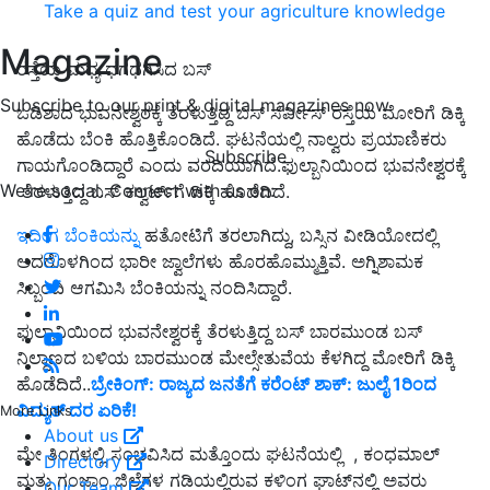
Take a quiz and test your agriculture knowledge
Magazine
ರಸ್ತೆಯ ಮಧ್ಯ ಧಗಧಗಿಸಿದ ಬಸ್‌
Subscribe to our print & digital magazines now
ಒಡಿಶಾದ ಭುವನೇಶ್ವರಕ್ಕೆ ತೆರಳುತ್ತಿದ್ದ ಬಸ್‌ ಸರ್ವೀಸ್ ರಸ್ತೆಯ ಮೋರಿಗೆ ಡಿಕ್ಕಿ
ಹೊಡೆದು ಬೆಂಕಿ ಹೊತ್ತಿಕೊಂಡಿದೆ. ಘಟನೆಯಲ್ಲಿ ನಾಲ್ವರು ಪ್ರಯಾಣಿಕರು
Subscribe
ಗಾಯಗೊಂಡಿದ್ದಾರೆ ಎಂದು ವರದಿಯಾಗಿದೆ.ಫುಲ್ಬಾನಿಯಿಂದ ಭುವನೇಶ್ವರಕ್ಕೆ
We're social. Connect with us on:
ತೆರಳುತ್ತಿದ್ದ ಬಸ್ ಕಲ್ವರ್ಟ್‌ಗೆ ಡಿಕ್ಕಿ ಹೊಡೆದಿದೆ.
ಇದೀಗ ಬೆಂಕಿಯನ್ನು
ಹತೋಟಿಗೆ ತರಲಾಗಿದ್ದು, ಬಸ್ಸಿನ ವೀಡಿಯೋದಲ್ಲಿ
ಅದರೊಳಗಿಂದ ಭಾರೀ ಜ್ವಾಲೆಗಳು ಹೊರಹೊಮ್ಮುತ್ತಿವೆ. ಅಗ್ನಿಶಾಮಕ
ಸಿಬ್ಬಂದಿ ಆಗಮಿಸಿ ಬೆಂಕಿಯನ್ನು ನಂದಿಸಿದ್ದಾರೆ.
ಫುಲ್ಬಾನಿಯಿಂದ ಭುವನೇಶ್ವರಕ್ಕೆ ತೆರಳುತ್ತಿದ್ದ ಬಸ್ ಬಾರಮುಂಡ ಬಸ್
ನಿಲ್ದಾಣದ ಬಳಿಯ ಬಾರಮುಂಡ ಮೇಲ್ಸೇತುವೆಯ ಕೆಳಗಿದ್ದ ಮೋರಿಗೆ ಡಿಕ್ಕಿ
ಹೊಡೆದಿದೆ.
.
ಬ್ರೇಕಿಂಗ್‌: ರಾಜ್ಯದ ಜನತೆಗೆ ಕರೆಂಟ್‌ ಶಾಕ್‌: ಜುಲೈ 1ರಿಂದ
ವಿದ್ಯುತ್‌ ದರ ಏರಿಕೆ!
More Links
About us
ಮೇ ತಿಂಗಳಲ್ಲಿ ಸಂಭವಿಸಿದ ಮತ್ತೊಂದು ಘಟನೆಯಲ್ಲಿ , ಕಂಧಮಾಲ್
Directory
ಮತ್ತು ಗಂಜಾಂ ಜಿಲ್ಲೆಗಳ ಗಡಿಯಲ್ಲಿರುವ ಕಳಿಂಗ ಘಾಟ್‌ನಲ್ಲಿ ಅವರು
Our Team