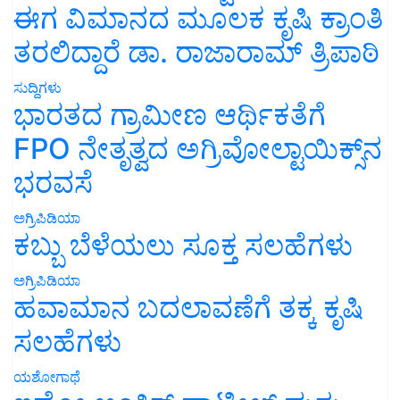
ಈಗ ವಿಮಾನದ ಮೂಲಕ ಕೃಷಿ ಕ್ರಾಂತಿ
ತರಲಿದ್ದಾರೆ ಡಾ. ರಾಜಾರಾಮ್ ತ್ರಿಪಾಠಿ
ಸುದ್ದಿಗಳು
ಭಾರತದ ಗ್ರಾಮೀಣ ಆರ್ಥಿಕತೆಗೆ
FPO ನೇತೃತ್ವದ ಅಗ್ರಿವೋಲ್ಟಾಯಿಕ್ಸ್‌ನ
ಭರವಸೆ
ಅಗ್ರಿಪಿಡಿಯಾ
ಕಬ್ಬು ಬೆಳೆಯಲು ಸೂಕ್ತ ಸಲಹೆಗಳು
ಅಗ್ರಿಪಿಡಿಯಾ
ಹವಾಮಾನ ಬದಲಾವಣೆಗೆ ತಕ್ಕ ಕೃಷಿ
ಸಲಹೆಗಳು
ಯಶೋಗಾಥೆ