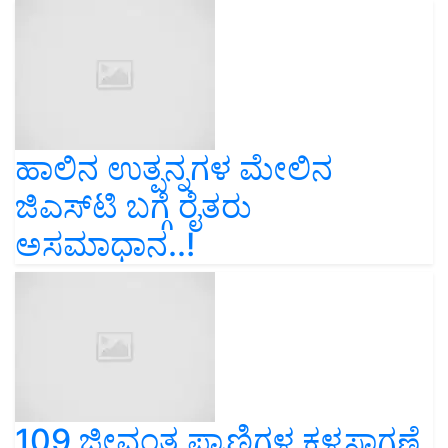
ಹಾಲಿನ ಉತ್ಪನ್ನಗಳ ಮೇಲಿನ
ಜಿಎಸ್‌ಟಿ ಬಗ್ಗೆ ರೈತರು
ಅಸಮಾಧಾನ..!
109 ಜೀವಂತ ಪ್ರಾಣಿಗಳ ಕಳ್ಳಸಾಗಣೆ