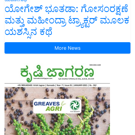
ಯೋಗೇಶ್ ಭೂತಡಾ: ಗೋಸಂರಕ್ಷಣೆ
ಮತ್ತು ಮಹೀಂದ್ರಾ ಟ್ರ್ಯಾಕ್ಟರ್ ಮೂಲಕ
ಯಶಸ್ಸಿನ ಕಥೆ
More News