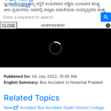
ಪ್ರಯಾಣಿಸುತ್ತಿದ್ದ ಬಸ್ಸು ರಸ್ತೆಗೆ ಉರುಳಿದಾಗ ಪಶ್ಚಿಮ ಬಂಗಾಳದ ಕನಿಷ್ಠ
Contact
ಆರು ಪ್ರವಾಸಿಗರು, ಅವರಲ್ಲಿ ನಾಲ್ವರು ಮಹಿಳೆಯರು ಸಾವನ್ನಪ್ಪಿದರು ಮತ್ತು
40 ಮಂದಿ ಗಾಯಗೊಂಡಿದ್ದರು.
CLOSE
ADVERTISEMENT
Published On:
04 July 2022, 10:39 AM
English Summary:
Bus Accident in himachal Pradesh
Related Topics
News
Accident
Bus Accident
Death
School
College