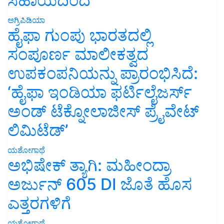
ಸಹಾಯದಿಂದ
ಅಗ್ರಿಪಿಡಿಯಾ
ಹೈಫಾ ಗುಂಪು ಭಾರತದಲ್ಲಿ
ಸಂಪೂರ್ಣ ಮಾಲೀಕತ್ವದ
ಉಪಕಂಪನಿಯನ್ನು ಪ್ರಾರಂಭಿಸಿದೆ:
‘ಹೈಫಾ ಇಂಡಿಯಾ ಫರ್ಟಿಲೈಜರ್ಸ್
ಅಂಡ್ ಟೆಕ್ನೋಲಾಜೀಸ್ ಪ್ರೈವೇಟ್
ಲಿಮಿಟೆಡ್’
ಯಶೋಗಾಥೆ
ಅಭಿಷೇಕ್ ತ್ಯಾಗಿ: ಮಹೀಂದ್ರಾ
ಅರ್ಜುನ್ 605 DI ಜೊತೆ ಹೊಸ
ಎತ್ತರಗಳಿಗೆ
ಯಶೋಗಾಥೆ