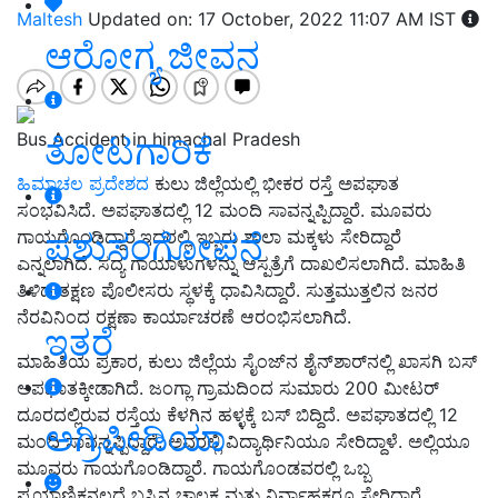
Maltesh
Updated on: 17 October, 2022 11:07 AM IST
ಆರೋಗ್ಯ ಜೀವನ
Bus Accident in himachal Pradesh
ತೋಟಗಾರಿಕೆ
ಹಿಮಾಚಲ ಪ್ರದೇಶದ
ಕುಲು ಜಿಲ್ಲೆಯಲ್ಲಿ ಭೀಕರ ರಸ್ತೆ ಅಪಘಾತ
ಸಂಭವಿಸಿದೆ. ಅಪಘಾತದಲ್ಲಿ 12 ಮಂದಿ ಸಾವನ್ನಪ್ಪಿದ್ದಾರೆ. ಮೂವರು
ಪಶುಸಂಗೋಪನೆ
ಗಾಯಗೊಂಡಿದ್ದಾರೆ.ಇದರಲ್ಲಿ ಇಬ್ಬರು ಶಾಲಾ ಮಕ್ಕಳು ಸೇರಿದ್ದಾರೆ
ಎನ್ನಲಾಗಿದೆ. ಸದ್ಯ ಗಾಯಾಳುಗಳನ್ನು ಆಸ್ಪತ್ರೆಗೆ ದಾಖಲಿಸಲಾಗಿದೆ. ಮಾಹಿತಿ
ತಿಳಿದ ತಕ್ಷಣ ಪೊಲೀಸರು ಸ್ಥಳಕ್ಕೆ ಧಾವಿಸಿದ್ದಾರೆ. ಸುತ್ತಮುತ್ತಲಿನ ಜನರ
ನೆರವಿನಿಂದ ರಕ್ಷಣಾ ಕಾರ್ಯಾಚರಣೆ ಆರಂಭಿಸಲಾಗಿದೆ.
ಇತರೆ
ಮಾಹಿತಿಯ ಪ್ರಕಾರ, ಕುಲು ಜಿಲ್ಲೆಯ ಸೈಂಜ್‌ನ ಶೈನ್‌ಶಾರ್‌ನಲ್ಲಿ ಖಾಸಗಿ ಬಸ್
ಅಪಘಾತಕ್ಕೀಡಾಗಿದೆ. ಜಂಗ್ಲಾ ಗ್ರಾಮದಿಂದ ಸುಮಾರು 200 ಮೀಟರ್
ದೂರದಲ್ಲಿರುವ ರಸ್ತೆಯ ಕೆಳಗಿನ ಹಳ್ಳಕ್ಕೆ ಬಸ್ ಬಿದ್ದಿದೆ. ಅಪಘಾತದಲ್ಲಿ 12
ಅಗ್ರಿಪೀಡಿಯಾ
ಮಂದಿ ಸಾವನ್ನಪ್ಪಿದ್ದಾರೆ. ಅವರಲ್ಲಿ ವಿದ್ಯಾರ್ಥಿನಿಯೂ ಸೇರಿದ್ದಾಳೆ. ಅಲ್ಲಿಯೂ
ಮೂವರು ಗಾಯಗೊಂಡಿದ್ದಾರೆ. ಗಾಯಗೊಂಡವರಲ್ಲಿ ಒಬ್ಬ
ಪ್ರಯಾಣಿಕನಲ್ಲದೆ ಬಸ್ಸಿನ ಚಾಲಕ ಮತ್ತು ನಿರ್ವಾಹಕರೂ ಸೇರಿದ್ದಾರೆ.