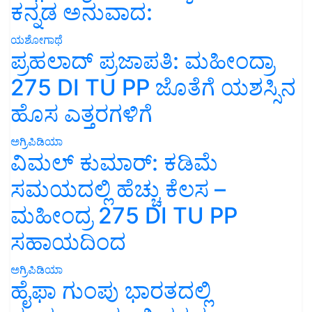
ಕನ್ನಡ ಅನುವಾದ:
ಯಶೋಗಾಥೆ
ಪ್ರಹಲಾದ್ ಪ್ರಜಾಪತಿ: ಮಹೀಂದ್ರಾ
275 DI TU PP ಜೊತೆಗೆ ಯಶಸ್ಸಿನ
ಹೊಸ ಎತ್ತರಗಳಿಗೆ
ಅಗ್ರಿಪಿಡಿಯಾ
ವಿಮಲ್ ಕುಮಾರ್: ಕಡಿಮೆ
ಸಮಯದಲ್ಲಿ ಹೆಚ್ಚು ಕೆಲಸ –
ಮಹೀಂದ್ರ 275 DI TU PP
ಸಹಾಯದಿಂದ
ಅಗ್ರಿಪಿಡಿಯಾ
ಹೈಫಾ ಗುಂಪು ಭಾರತದಲ್ಲಿ