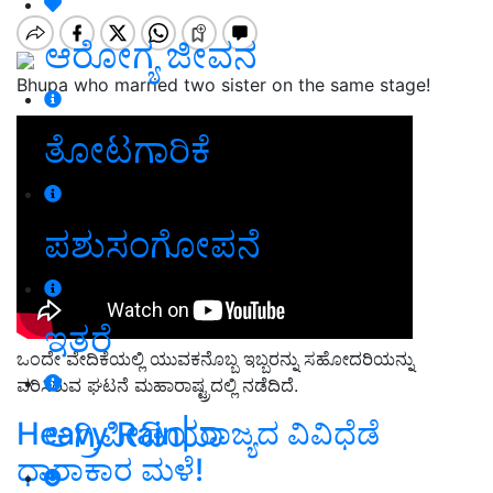
ಆರೋಗ್ಯ ಜೀವನ
Bhupa who married two sister on the same stage!
ತೋಟಗಾರಿಕೆ
ಪಶುಸಂಗೋಪನೆ
ಇತರೆ
ಒಂದೇ ವೇದಿಕೆಯಲ್ಲಿ ಯುವಕನೊಬ್ಬ ಇಬ್ಬರನ್ನು ಸಹೋದರಿಯನ್ನು
ವರಿಸಿರುವ ಘಟನೆ ಮಹಾರಾಷ್ಟ್ರದಲ್ಲಿ ನಡೆದಿದೆ.
ಅಗ್ರಿಪೀಡಿಯಾ
Heavy Rain| ರಾಜ್ಯದ ವಿವಿಧೆಡೆ
ಧಾರಾಕಾರ ಮಳೆ!