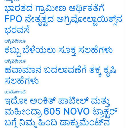
ಭಾರತದ ಗ್ರಾಮೀಣ ಆರ್ಥಿಕತೆಗೆ
FPO ನೇತೃತ್ವದ ಅಗ್ರಿವೋಲ್ಟಾಯಿಕ್ಸ್‌ನ
ಭರವಸೆ
ಅಗ್ರಿಪಿಡಿಯಾ
ಕಬ್ಬು ಬೆಳೆಯಲು ಸೂಕ್ತ ಸಲಹೆಗಳು
ಅಗ್ರಿಪಿಡಿಯಾ
ಹವಾಮಾನ ಬದಲಾವಣೆಗೆ ತಕ್ಕ ಕೃಷಿ
ಸಲಹೆಗಳು
ಯಶೋಗಾಥೆ
ಇದೋ ಅಂಕಿತ್ ಪಾಟೀಲ್ ಮತ್ತು
ಮಹೀಂದ್ರಾ 605 NOVO ಟ್ರಾಕ್ಟರ್
ಬಗ್ಗೆ ನಿಮ್ಮ ಹಿಂದಿ ಡಾಕ್ಯುಮೆಂಟ್‌ನ