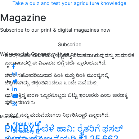
Take a quiz and test your agriculture knowledge
Magazine
Subscribe to our print & digital magazines now
Subscribe
We're social. Connect with us on:
ಆದರೆ, ಒಂದೇ ವೇದಿಕೆಯಲ್ಲಿ ಇಬ್ಬರನ್ನು ವಿವಾಹವಾಗಿರುವುದನ್ನು ಸಾಮಾಜಿಕ
ಜಾಲತಾಣದಲ್ಲಿ ಈ ವಿವಾಹದ ಬಗ್ಗೆ ಚರ್ಚೆ ಪ್ರಾರಂಭವಾಗಿದೆ.
ಅವಳಿ ಸಹೋದರಿಯರಾದ ಪಿಂಕಿ ಮತ್ತು ರಿಂಕಿ ಮುಂಬೈನಲ್ಲಿ
ಟೆಕ್ಕಿಗಳಾಗಿದ್ದು, ಚಿಕ್ಕಂದಿನಿಂದಲೂ ಒಂದೇ ಮನೆಯಲ್ಲಿ
ವಾಸಿಸುತ್ತಿದ್ದ ಕಾರಣ ಒಬ್ಬರನೊಬ್ಬರು ಬಿಟ್ಟು ಇರಲಾರರು ಎಂಬ ಕಾರಣಕ್ಕೆ
ಸಹೋದರಿಯರು
ಅತುಲ್ ನನ್ನು ಮದುವೆಯಾಗಲು ನಿರ್ಧರಿಸಿದ್ದಾರೆ ಎನ್ನಲಾಗಿದೆ
.
More Links
About us
PMFBY | ಬೆಳೆ ಹಾನಿ: ರೈತರಿಗೆ ಫಸಲ್‌
Directory
ಭೀಮಾ ಯೋಜನೆಯಡಿ ₹1,25,662
Our Team