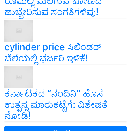
ರೂಮಲ್ಲಿ ಮಲಗುವ ಕೋಣದ
ಹುಬ್ಬೇರಿಸುವ ಸಂಗತಿಗಳಿವು!
cylinder price ಸಿಲಿಂಡರ್‌
ಬೆಲೆಯಲ್ಲಿ ಭರ್ಜರಿ ಇಳಿಕೆ!
ಕರ್ನಾಟಕದ “ನಂದಿನಿ” ಹೊಸ
ಉತ್ಪನ್ನ ಮಾರುಕಟ್ಟೆಗೆ: ವಿಶೇಷತೆ
ನೋಡಿ!