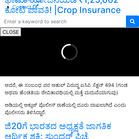
Contact
ಕೋಟಿ ಪಾವತಿ! |Crop Insurance
ADVERTISEMENT
CLOSE
ಆದರೆ, ಈ ಸಂಬಂಧ
ವರ ಅತುಲ್ ವಿರುದ್ಧ ಐಸಿಪಿ ಸೆಕ್ಷನ್
494 (ಗಂಡ
ಅಥವಾ ಹೆಂಡತಿಯ ಜೀವಿತಾವಧಿಯಲ್ಲಿ ಮತ್ತೆ ಮದುವೆಯಾಗುವು)
ಅಡಿಯಲ್ಲಿ ಅಕ್ಲುಜ್ ಪೊಲೀಸ್ ಠಾಣೆಯಲ್ಲಿ ದೂರು ದಾಖಲಾಗಿದೆ ಎಂದು
ಪೊಲೀಸರು ತಿಳಿಸಿದ್ದಾರೆ.
ಜಿ20ಗೆ ಭಾರತದ ಅಧ್ಯಕ್ಷತೆ ಜಾಗತಿಕ
ಆರ್ಥಿಕ ಶಕ್ತಿ: ಸುಂದರ್ ಪಿಚೈ