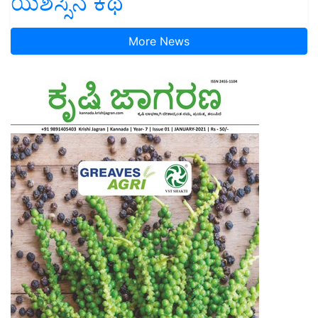
ಯಶಸ್ಸಿನ ಕಥೆ
More News