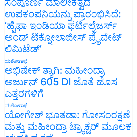
ಸಂಪೂರ್ಣ ಮಾಲೀಕತ್ವದ
ಉಪಕಂಪನಿಯನ್ನು ಪ್ರಾರಂಭಿಸಿದೆ:
‘ಹೈಫಾ ಇಂಡಿಯಾ ಫರ್ಟಿಲೈಜರ್ಸ್
ಅಂಡ್ ಟೆಕ್ನೋಲಾಜೀಸ್ ಪ್ರೈವೇಟ್
ಲಿಮಿಟೆಡ್’
ಯಶೋಗಾಥೆ
ಅಭಿಷೇಕ್ ತ್ಯಾಗಿ: ಮಹೀಂದ್ರಾ
ಅರ್ಜುನ್ 605 DI ಜೊತೆ ಹೊಸ
ಎತ್ತರಗಳಿಗೆ
ಯಶೋಗಾಥೆ
ಯೋಗೇಶ್ ಭೂತಡಾ: ಗೋಸಂರಕ್ಷಣೆ
ಮತ್ತು ಮಹೀಂದ್ರಾ ಟ್ರ್ಯಾಕ್ಟರ್ ಮೂಲಕ