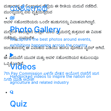
ಯಶೋಗಾಥೆ
ಮಹಾರಾಷ್ಟ್ರದ ಸೊಲ್ಲಾಪುರ ಜಿಲ್ಲೆಯ ಈ
ರೀತಿಯ ಮದುವೆ ನಡೆದಿದೆ.
ಮುಂಬೈಯಲ್ಲಿ ಐಟಿ ವೃತ್ತಿಯಲ್ಲಿರುವ
ಅವಳಿ ಸಹೋದರಿಯರು ಒಂದೇ ಹುಡುಗನನ್ನು
ವಿವಾಹವಾಗಿದ್ದಾರೆ.
Photo Gallery
ಮಲ್ಕಿರಸ್ ತಾಲ್ಲೂ
ಕಿನ ಅಕ್ಲುಜ್ ಎಂಬ ಗ್ರಾಮದಲ್ಲಿ ಶುಕ್ರವಾರ ಈ ವಿವಾಹ
ನಡೆದಿದ್ದು, ಸಾಮಾಜಿಕ
We capture the best photos around events,
exhibitions happening across the country
ಜಾಲತಾಣದಲ್ಲಿ ಈ ವಿವಾಹದ ವಿಡಿಯೊ ಹಾಗೂ ಪೋಟೊ ವೈರಲ್‌ ಆಗಿದೆ.
ಈ ಮದುವೆಗೆ ಯುವಕ ಮತ್ತು ಅವಳಿ ಸಹೋದರಿಯರ ಕುಟುಂಬವೂ
ಒಪ್ಪಿಕೊಂಡಿ
ದೆ.
Videos
7th Pay Commission ಏಳನೇ ವೇತನ ಆಯೋಗ ರಚನೆಗೆ ಜಾಗ
Handpicked videos to inspire the nation on
ನಿಗದಿ ಮಾಡಿ ಆದೇಶ!
agriculture and related industry
Quiz