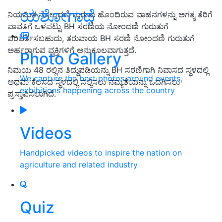
ಯಶೋಗಾಥೆ
ನಿಯಮಿತ ನೋಂದಣಿ ಗುರುತು ಹೊಂದಿರುವ ವಾಹನಗಳನ್ನು ಅಗತ್ಯ ತೆರಿಗೆ
ಪಾವತಿಗೆ ಒಳಪಟ್ಟು BH ಸರಣಿಯ ನೋಂದಣಿ ಗುರುತುಗೆ
ಪರಿವರ್ತಿಸಬಹುದು, ತರುವಾಯ BH ಸರಣಿ ನೋಂದಣಿ ಗುರುತುಗೆ
ಅರ್ಹರಾಗುವ ವ್ಯಕ್ತಿಗಳಿಗೆ ಅನುಕೂಲವಾಗುತ್ತದೆ.
Photo Gallery
ನಿಮಯ 48 ರಲ್ಲಿನ ತಿದ್ದುಪಡಿಯನ್ನು BH ಸರಣಿಗಾಗಿ ನಿವಾಸದ ಸ್ಥಳದಲ್ಲಿ
We capture the best photos around events,
ಅಥವಾ ಕೆಲಸದ ಸ್ಥಳದಲ್ಲಿ ಸಲ್ಲಿಸಲು ನಮ್ಯತೆಯನ್ನು ಒದಗಿಸಲು
exhibitions happening across the country
ಪ್ರಸ್ತಾಪಿಸಲಾಗಿದೆ.
Videos
Handpicked videos to inspire the nation on
agriculture and related industry
Quiz