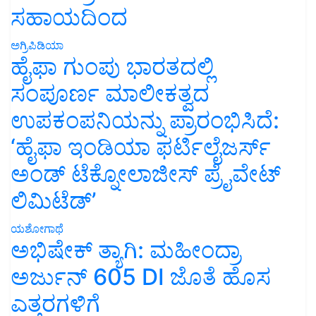
ಸಹಾಯದಿಂದ
ಅಗ್ರಿಪಿಡಿಯಾ
ಹೈಫಾ ಗುಂಪು ಭಾರತದಲ್ಲಿ
ಸಂಪೂರ್ಣ ಮಾಲೀಕತ್ವದ
ಉಪಕಂಪನಿಯನ್ನು ಪ್ರಾರಂಭಿಸಿದೆ:
‘ಹೈಫಾ ಇಂಡಿಯಾ ಫರ್ಟಿಲೈಜರ್ಸ್
ಅಂಡ್ ಟೆಕ್ನೋಲಾಜೀಸ್ ಪ್ರೈವೇಟ್
ಲಿಮಿಟೆಡ್’
ಯಶೋಗಾಥೆ
ಅಭಿಷೇಕ್ ತ್ಯಾಗಿ: ಮಹೀಂದ್ರಾ
ಅರ್ಜುನ್ 605 DI ಜೊತೆ ಹೊಸ
ಎತ್ತರಗಳಿಗೆ