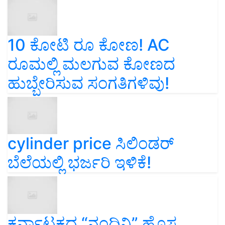
10 ಕೋಟಿ ರೂ ಕೋಣ! AC
ರೂಮಲ್ಲಿ ಮಲಗುವ ಕೋಣದ
ಹುಬ್ಬೇರಿಸುವ ಸಂಗತಿಗಳಿವು!
cylinder price ಸಿಲಿಂಡರ್‌
ಬೆಲೆಯಲ್ಲಿ ಭರ್ಜರಿ ಇಳಿಕೆ!
ಕರ್ನಾಟಕದ “ನಂದಿನಿ” ಹೊಸ