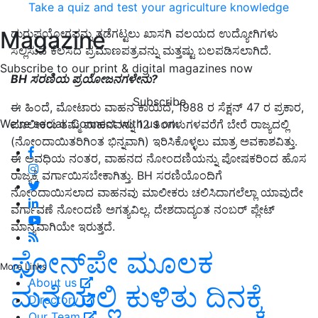
Take a quiz and test your agriculture knowledge
Magazine
ದುರುಪಯೋಗವನ್ನು ತಡೆಗಟ್ಟಲು ಖಾಸಗಿ ವಲಯದ ಉದ್ಯೋಗಿಗಳು
ಸಲ್ಲಿಸುವ ಕೆಲಸದ ಪ್ರಮಾಣಪತ್ರವನ್ನು ಮತ್ತಷ್ಟು ಬಲಪಡಿಸಲಾಗಿದೆ.
Subscribe to our print & digital magazines now
BH ಸರಣಿಯ ಪ್ರಯೋಜನಗಳೇನು?
Subscribe
ಈ ಹಿಂದೆ, ಮೋಟಾರು ವಾಹನ ಕಾಯಿದೆ, 1988 ರ ಸೆಕ್ಷನ್ 47 ರ ಪ್ರಕಾರ,
We're social. Connect with us on:
ಮಾಲೀಕರು ತಮ್ಮ ವಾಹನವನ್ನು 12 ತಿಂಗಳುಗಳವರೆಗೆ ಬೇರೆ ರಾಜ್ಯದಲ್ಲಿ
(ನೋಂದಾಯಿತರಿಗಿಂತ ಭಿನ್ನವಾಗಿ) ಇರಿಸಿಕೊಳ್ಳಲು ಮಾತ್ರ ಅವಕಾಶವಿತ್ತು.
ಈ ಅವಧಿಯ ನಂತರ, ವಾಹನದ ನೋಂದಣಿಯನ್ನು ಪೋಷಕರಿಂದ ಹೊಸ
ರಾಜ್ಯಕ್ಕೆ ವರ್ಗಾಯಿಸಬೇಕಾಗಿತ್ತು. BH ಸರಣಿಯೊಂದಿಗೆ
ನೋಂದಾಯಿಸಲಾದ ವಾಹನವು ಮಾಲೀಕರು ಚಲಿಸಿದಾಗಲೆಲ್ಲಾ ಯಾವುದೇ
ವರ್ಗಾವಣೆ ನೋಂದಣಿ ಅಗತ್ಯವಿಲ್ಲ. ದೇಶದಾದ್ಯಂತ ನಂಬರ್ ಪ್ಲೇಟ್
ಮಾನ್ಯವಾಗಿಯೇ ಇರುತ್ತದೆ.
ಫೋನ್‌ಪೇ ಮೂಲಕ
More Links
About us
ಮನೆಯಲ್ಲಿ ಕುಳಿತು ದಿನಕ್ಕೆ
Directory
Our Team