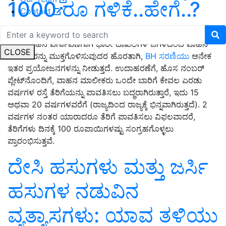
1000 ರೂ ಗಳಿಕೆ..ಹೇಗೆ..?
Contact
ಒಂದು ರಾಜ್ಯದಿಂದ ಮತ್ತೊಂದು ರಾಜ್ಯಕ್ಕೆ ವಾಹನಗಳ ತಡೆರಹಿತ ವರ್ಗಾವಣೆ
ಮತ್ತು ವಾಹನ ವರ್ಗಾವಣೆಗಾಗಿ ಭಾರೀ ದಾಖಲೆಗಳ ಜಗಳದಿಂದ ವಾಹನ
CLOSE
ಮಾಲೀಕರನ್ನು ಮುಕ್ತಗೊಳಿಸುವುದರ ಹೊರತಾಗಿ,
BH ಸರಣಿಯು
ಅನೇಕ
ಇತರ ಪ್ರಯೋಜನಗಳನ್ನು ನೀಡುತ್ತದೆ. ಉದಾಹರಣೆಗೆ, ಹೊಸ ನಂಬರ್
ಪ್ಲೇಟ್‌ನೊಂದಿಗೆ, ವಾಹನ ಮಾಲೀಕರು ಒಂದೇ ಬಾರಿಗೆ ಕೇವಲ ಎರಡು
ವರ್ಷಗಳ ರಸ್ತೆ ತೆರಿಗೆಯನ್ನು ಪಾವತಿಸಲು ಬದ್ಧರಾಗಿರುತ್ತಾರೆ, ಇದು 15
ಅಥವಾ 20 ವರ್ಷಗಳವರೆಗೆ (ರಾಜ್ಯದಿಂದ ರಾಜ್ಯಕ್ಕೆ ಭಿನ್ನವಾಗಿರುತ್ತದೆ). 2
ವರ್ಷಗಳ ನಂತರ ಯಾರಾದರೂ ತೆರಿಗೆ ಪಾವತಿಸಲು ವಿಫಲವಾದರೆ,
ತೆರಿಗೆಗಳು ದಿನಕ್ಕೆ 100 ರೂಪಾಯಿಗಳಷ್ಟು ಸಂಗ್ರಹಗೊಳ್ಳಲು
ಪ್ರಾರಂಭಿಸುತ್ತವೆ.
ದೇಸಿ ಹಸುಗಳು ಮತ್ತು ಜರ್ಸಿ
ಹಸುಗಳ ನಡುವಿನ
ವ್ಯತ್ಯಾಸಗಳು: ಯಾವ ತಳಿಯು