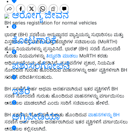
ಆರೋಗ್ಯ ಜೀವನ
BH series registration for normal vehicles
ಭಾರತ್ (BH) ಸರಣಿಯ ಅನುಷ್ಠಾನದ ವ್ಯಾಪ್ತಿಯನ್ನು ಸುಧಾರಿಸಲು ಮತ್ತು
ತೋಟಗಾರಿಕೆ
ವಿಸ್ತರಿಸಲು ರಸ್ತೆ ಸಾರಿಗೆ ಮತ್ತು ಹೆದ್ದಾರಿಗಳ ಸಚಿವಾಲಯ (MoRTH)
ಹೊಸ ನಿಯಮಗಳನ್ನು ಪ್ರಸ್ತಾಪಿಸಿದೆ. ಭಾರತ್ (BH) ಸರಣಿ ನೋಂದಣಿ
ಗುರುತು ನಿಯಮಗಳನ್ನು
ತಿದ್ದುಪಡಿ ಮಾಡಲು
MoRTH ಕರಡು
ಪಶುಸಂಗೋಪನೆ
ಅಧಿಸೂಚನೆಯನ್ನು ಹೊರಡಿಸಿದೆ. ಪ್ರಸ್ತಾವನೆಗಳ ಪ್ರಕಾರ, ನಿಯಮಿತ
ನೋಂದಣಿ ಗುರುತು ಹೊಂದಿರುವ ವಾಹನಗಳನ್ನು ಅರ್ಹ ವ್ಯಕ್ತಿಗಳಿಗಾಗಿ BH
ಸರಣಿಗೆ ಪರಿವರ್ತಿಸಬಹುದು.
ಇತರೆ
BH ಸರಣಿಗೆ ಅರ್ಹ ಅಥವಾ ಅನರ್ಹವಾಗಿರುವ ಇತರ ವ್ಯಕ್ತಿಗಳಿಗೆ BH
ಸರಣಿ ನೋಂದಣಿ ಗುರುತು ಹೊಂದಿರುವ ವಾಹನಗಳನ್ನು ವರ್ಗಾಯಿಸಲು
ಅನುಕೂಲ ಮಾಡಲಾಗಿದೆ ಎಂದು ಸಾರಿಗೆ ಸಚಿವಾಲಯ ಹೇಳಿದೆ.
ಅಗ್ರಿಪೀಡಿಯಾ
BH ಸರಣಿಯ ನೋಂದಣಿ ಗುರುತು ಹೊಂದಿರುವ
ವಾಹನಗಳನ್ನು BH
ಸರಣಿಗೆ ಅರ್ಹ ಅಥವಾ ಅನರ್ಹರಾಗಿರುವ ಇತರ ವ್ಯಕ್ತಿಗಳಿಗೆ ವರ್ಗಾಯಿಸಲು
ಅನುಕೂಲ ಕಲ್ಪಿಸಲಾಗಿದೆ.