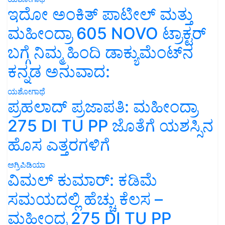
ಇದೋ ಅಂಕಿತ್ ಪಾಟೀಲ್ ಮತ್ತು
ಮಹೀಂದ್ರಾ 605 NOVO ಟ್ರಾಕ್ಟರ್
ಬಗ್ಗೆ ನಿಮ್ಮ ಹಿಂದಿ ಡಾಕ್ಯುಮೆಂಟ್‌ನ
ಕನ್ನಡ ಅನುವಾದ:
ಯಶೋಗಾಥೆ
ಪ್ರಹಲಾದ್ ಪ್ರಜಾಪತಿ: ಮಹೀಂದ್ರಾ
275 DI TU PP ಜೊತೆಗೆ ಯಶಸ್ಸಿನ
ಹೊಸ ಎತ್ತರಗಳಿಗೆ
ಅಗ್ರಿಪಿಡಿಯಾ
ವಿಮಲ್ ಕುಮಾರ್: ಕಡಿಮೆ
ಸಮಯದಲ್ಲಿ ಹೆಚ್ಚು ಕೆಲಸ –
ಮಹೀಂದ್ರ 275 DI TU PP