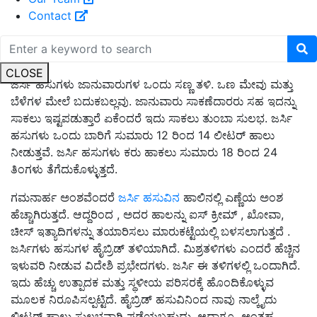
Contact
ಜರ್ಸಿ ಹಸುಗಳು
CLOSE
ಜರ್ಸಿ ಹಸುಗಳು ಜಾನುವಾರುಗಳ ಒಂದು ಸಣ್ಣ ತಳಿ. ಒಣ ಮೇವು ಮತ್ತು
ಬೆಳೆಗಳ ಮೇಲೆ ಬದುಕಬಲ್ಲವು. ಜಾನುವಾರು ಸಾಕಣೆದಾರರು ಸಹ ಇದನ್ನು
ಸಾಕಲು ಇಷ್ಟಪಡುತ್ತಾರೆ ಏಕೆಂದರೆ ಇದು ಸಾಕಲು ತುಂಬಾ ಸುಲಭ. ಜರ್ಸಿ
ಹಸುಗಳು ಒಂದು ಬಾರಿಗೆ ಸುಮಾರು 12 ರಿಂದ 14 ಲೀಟರ್ ಹಾಲು
ನೀಡುತ್ತವೆ. ಜರ್ಸಿ ಹಸುಗಳು ಕರು ಹಾಕಲು ಸುಮಾರು 18 ರಿಂದ 24
ತಿಂಗಳು ತೆಗೆದುಕೊಳ್ಳುತ್ತದೆ.
ಗಮನಾರ್ಹ ಅಂಶವೆಂದರೆ
ಜರ್ಸಿ ಹಸುವಿನ
ಹಾಲಿನಲ್ಲಿ ಎಣ್ಣೆಯ ಅಂಶ
ಹೆಚ್ಚಾಗಿರುತ್ತದೆ. ಆದ್ದರಿಂದ , ಅದರ ಹಾಲನ್ನು ಐಸ್ ಕ್ರೀಮ್ , ಖೋವಾ,
ಚೀಸ್ ಇತ್ಯಾದಿಗಳನ್ನು ತಯಾರಿಸಲು ಮಾರುಕಟ್ಟೆಯಲ್ಲಿ ಬಳಸಲಾಗುತ್ತದೆ .
ಜರ್ಸಿಗಳು ಹಸುಗಳ ಹೈಬ್ರಿಡ್ ತಳಿಯಾಗಿದೆ. ಮಿಶ್ರತಳಿಗಳು ಎಂದರೆ ಹೆಚ್ಚಿನ
ಇಳುವರಿ ನೀಡುವ ವಿದೇಶಿ ಪ್ರಭೇದಗಳು. ಜರ್ಸಿ ಈ ತಳಿಗಳಲ್ಲಿ ಒಂದಾಗಿದೆ.
ಇದು ಹೆಚ್ಚು ಉತ್ಪಾದಕ ಮತ್ತು ಸ್ಥಳೀಯ ಪರಿಸರಕ್ಕೆ ಹೊಂದಿಕೊಳ್ಳುವ
ಮೂಲಕ ನಿರೂಪಿಸಲ್ಪಟ್ಟಿದೆ. ಹೈಬ್ರಿಡ್ ಹಸುವಿನಿಂದ ನಾವು ನಾಲ್ಕೈದು
ಲೀಟರ್ ಹಾಲು ಸುಲಭವಾಗಿ ಪಡೆಯಬಹುದು. ಆದಾಗ್ಯೂ, ಅಂತಹ