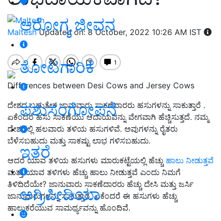
ಆರೋಗ್ಯ ಜೀವನ
Maltesh
Updated on: 8 October, 2022 10:26 AM IST
ತೋಟಗಾರಿಕೆ
Differences between Desi Cows and Jersey Cows
ಪಶುಸಂಗೋಪನೆ
ದೇಶದ ಬಹುತೇಕ ಜಾನುವಾರು ಸಾಕಣೆದಾರರು ಹಸುಗಳನ್ನು ಸಾಕುತ್ತಾರೆ .
ಏಕೆಂದರೆ ಹಸು ಸಾಕಣೆಯು ಆದಾಯವನ್ನು ವೇಗವಾಗಿ ಹೆಚ್ಚಿಸುತ್ತದೆ. ನಮ್ಮ
ದೇಶದಲ್ಲಿ ಹಲವಾರು ತಳಿಯ ಹಸುಗಳಿವೆ. ಅವುಗಳನ್ನು ರೈತರು
ಬೆಳೆಸಬಹುದು ಮತ್ತು ಸಾಕಷ್ಟು ಲಾಭ ಗಳಿಸಬಹುದು.
ಇತರೆ
ಆದರೆ ಯಾವ ತಳಿಯ ಹಸುಗಳು ಮಾರುಕಟ್ಟೆಯಲ್ಲಿ ಹೆಚ್ಚು
ಹಾಲು ನೀಡುತ್ತವೆ
ಮತ್ತು ಯಾವ ತಳಿಗಳು ಹೆಚ್ಚು ಹಾಲು ನೀಡುತ್ತವೆ ಎಂದು ನಿಮಗೆ
ತಿಳಿದಿದೆಯೇ? ಜಾನುವಾರು ಸಾಕಣೆದಾರರು ಹೆಚ್ಚು ದೇಸಿ ಮತ್ತು ಜರ್ಸಿ
ಅಗ್ರಿಪೀಡಿಯಾ
ಜಾನುವಾರುಗಳನ್ನು ಸಾಕುತ್ತಾರೆ. ಏಕೆಂದರೆ ಈ ಹಸುಗಳು ಹೆಚ್ಚು
ಹಾಲುಕರೆಯುವ ಸಾಮರ್ಥ್ಯವನ್ನು ಹೊಂದಿವೆ.