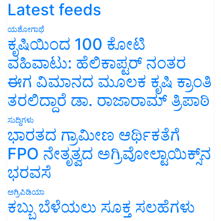
Latest feeds
ಯಶೋಗಾಥೆ
ಕೃಷಿಯಿಂದ 100 ಕೋಟಿ
ವಹಿವಾಟು: ಹೆಲಿಕಾಪ್ಟರ್ ನಂತರ
ಈಗ ವಿಮಾನದ ಮೂಲಕ ಕೃಷಿ ಕ್ರಾಂತಿ
ತರಲಿದ್ದಾರೆ ಡಾ. ರಾಜಾರಾಮ್ ತ್ರಿಪಾಠಿ
ಸುದ್ದಿಗಳು
ಭಾರತದ ಗ್ರಾಮೀಣ ಆರ್ಥಿಕತೆಗೆ
FPO ನೇತೃತ್ವದ ಅಗ್ರಿವೋಲ್ಟಾಯಿಕ್ಸ್‌ನ
ಭರವಸೆ
ಅಗ್ರಿಪಿಡಿಯಾ
ಕಬ್ಬು ಬೆಳೆಯಲು ಸೂಕ್ತ ಸಲಹೆಗಳು