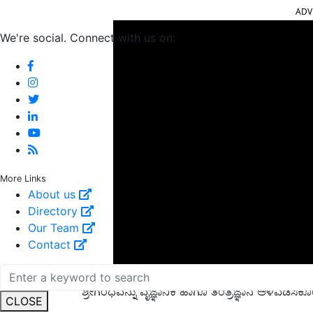
We're social. Connect with us on:
More Links
About us
Directory
Our Team
Contact
ಶ್ರೀಗಂಧವನ್ನು ವೈಜ್ಞಾನಿಕ ಹಾಗೂ ತಂತ್ರಜ್ಞಾನ ಅಳವಡಿಸ
CLOSE
ಆಧುನಿಕ ತಂತ್ರಜ್ಞಾನ ಸಾಕಷ್ಟು ಬಂದಿದೆ. ರೈತರು ಇದರಿಂ