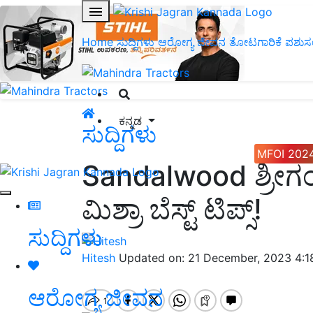
Home
ಸುದ್ದಿಗಳು
ಆರೋಗ್ಯ ಜೀವನ
ತೋಟಗಾರಿಕೆ
ಪಶುಸ
ಕನ್ನಡ
ಸುದ್ದಿಗಳು
MFOI 202
Sandalwood ಶ್ರೀಗಂ
ಮಿಶ್ರಾ ಬೆಸ್ಟ್‌ ಟಿಪ್ಸ್‌!
ಸುದ್ದಿಗಳು
Hitesh
Updated on: 21 December, 2023 4:
ಆರೋಗ್ಯ ಜೀವನ