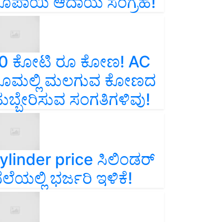
ೂಪಾಯಿ ಆದಾಯ ಸಂಗ್ರಹ!
0 ಕೋಟಿ ರೂ ಕೋಣ! AC
ೂಮಲ್ಲಿ ಮಲಗುವ ಕೋಣದ
ುಬ್ಬೇರಿಸುವ ಸಂಗತಿಗಳಿವು!
ylinder price ಸಿಲಿಂಡರ್‌
ೆಲೆಯಲ್ಲಿ ಭರ್ಜರಿ ಇಳಿಕೆ!