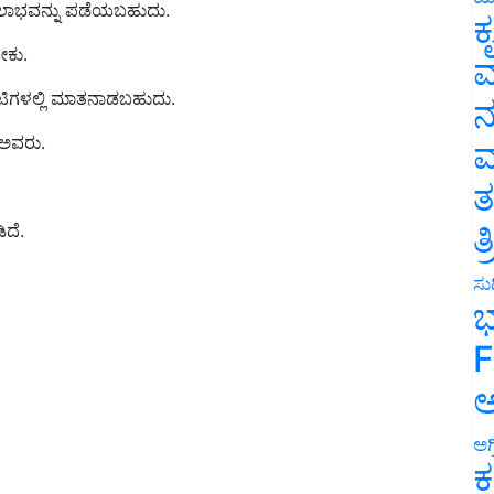
ಕ
ೇಕು.
ವ
ಗಳಲ್ಲಿ ಮಾತನಾಡಬಹುದು.
ನ
 ಅವರು.
ಮ
ತ
ಿದೆ.
ತ
ಸುದ
ಭ
F
ಅ
ಅಗ
ಕ