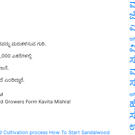
ಮ
ಜ
ಎ
್ನು ಮರುಕಳಿಸುವ ಗುರಿ.
ಅಗ
ವ
000 ಎಕರೆಗಳಲ್ಲಿ
ಸ
ೋಜನೆ
.
ಮ
 ಎಂದಿದ್ದಾರೆ.
PM
ಅಗ
d Growers Form Kavita Mishra!
ಹ
ಸ
ಉ
 Cultivation process
How To Start Sandalwood
hra