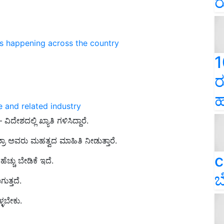
ರ
ns happening across the country
1
ರ
ಹ
e and related industry
ಶದಲ್ಲಿ ಖ್ಯಾತಿ ಗಳಿಸಿದ್ದಾರೆ.
ರಾ ಅವರು ಮಹತ್ವದ ಮಾಹಿತಿ ನೀಡುತ್ತಾರೆ.
c
ಚ್ಚು ಬೇಡಿಕೆ ಇದೆ.
ಬ
ುತ್ತದೆ.
ಳಬೇಕು.
ERTISEMENT