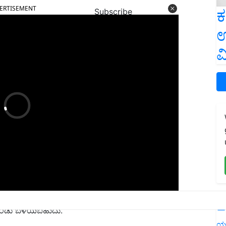
ಕ
Subscribe
ಉ
ವ
ಿಕೊಂಡು ಬೆಳೆಯಬಹುದು.
L
ದ ಲಾಭವನ್ನು ಪಡೆಯಬಹುದು.
ಯ