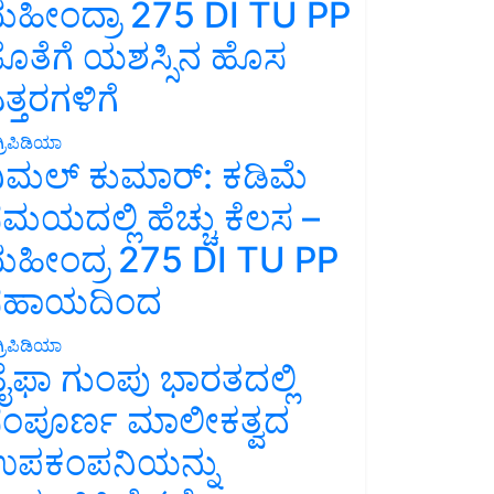
ಹೀಂದ್ರಾ 275 DI TU PP
ೊತೆಗೆ ಯಶಸ್ಸಿನ ಹೊಸ
ತ್ತರಗಳಿಗೆ
್ರಿಪಿಡಿಯಾ
ಿಮಲ್ ಕುಮಾರ್: ಕಡಿಮೆ
ಮಯದಲ್ಲಿ ಹೆಚ್ಚು ಕೆಲಸ –
ಹೀಂದ್ರ 275 DI TU PP
ಸಹಾಯದಿಂದ
್ರಿಪಿಡಿಯಾ
ೈಫಾ ಗುಂಪು ಭಾರತದಲ್ಲಿ
ಂಪೂರ್ಣ ಮಾಲೀಕತ್ವದ
ಪಕಂಪನಿಯನ್ನು