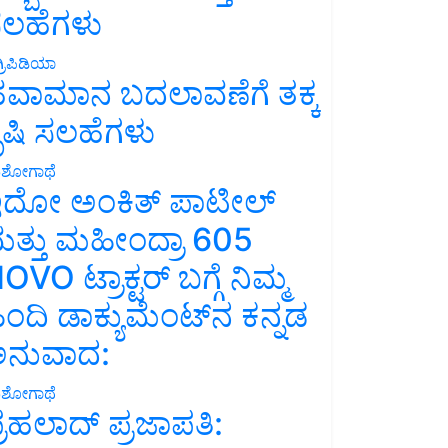
ಲಹೆಗಳು
್ರಿಪಿಡಿಯಾ
ವಾಮಾನ ಬದಲಾವಣೆಗೆ ತಕ್ಕ
ೃಷಿ ಸಲಹೆಗಳು
ಶೋಗಾಥೆ
ದೋ ಅಂಕಿತ್ ಪಾಟೀಲ್
ತ್ತು ಮಹೀಂದ್ರಾ 605
OVO ಟ್ರಾಕ್ಟರ್ ಬಗ್ಗೆ ನಿಮ್ಮ
ಿಂದಿ ಡಾಕ್ಯುಮೆಂಟ್‌ನ ಕನ್ನಡ
ನುವಾದ:
ಶೋಗಾಥೆ
್ರಹಲಾದ್ ಪ್ರಜಾಪತಿ: