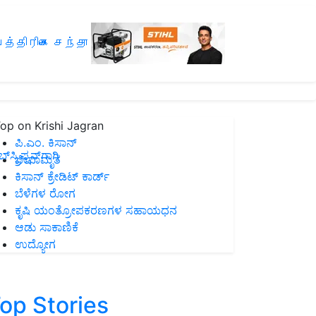
த்திரிகை சந்தா
op on Krishi Jagran
ಪಿ.ಎಂ. ಕಿಸಾನ್
ಸ್ಕ್ರಿಪ್ಷನ್‌ಗಾಗಿ
ಜೀವಾಮೃತ
ಕಿಸಾನ್ ಕ್ರೇಡಿಟ್ ಕಾರ್ಡ್
ಬೆಳೆಗಳ ರೋಗ
ಕೃಷಿ ಯಂತ್ರೋಪಕರಣಗಳ ಸಹಾಯಧನ
ಆಡು ಸಾಕಾಣಿಕೆ
ಉದ್ಯೋಗ
op Stories