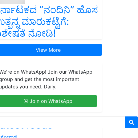
ರ್ನಾಟಕದ “ನಂದಿನಿ” ಹೊಸ
ತ್ಪನ್ನ ಮಾರುಕಟ್ಟೆಗೆ:
ಿಶೇಷತೆ ನೋಡಿ!
View More
We're on WhatsApp! Join our WhatsApp
group and get the most important
updates you need. Daily.
Join on WhatsApp
atest feeds
ಶೋಗಾಥೆ