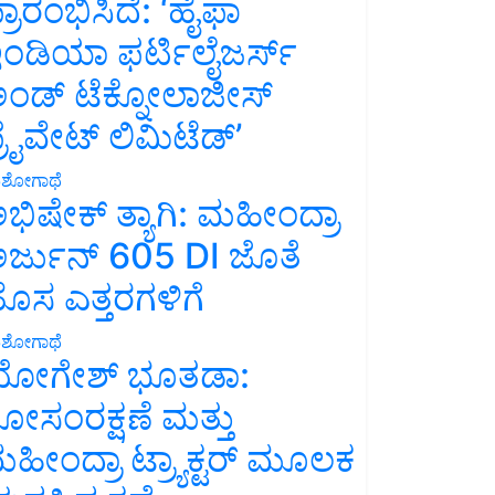
್ರಾರಂಭಿಸಿದೆ: ‘ಹೈಫಾ
ಂಡಿಯಾ ಫರ್ಟಿಲೈಜರ್ಸ್
ಂಡ್ ಟೆಕ್ನೋಲಾಜೀಸ್
್ರೈವೇಟ್ ಲಿಮಿಟೆಡ್’
ಶೋಗಾಥೆ
ಭಿಷೇಕ್ ತ್ಯಾಗಿ: ಮಹೀಂದ್ರಾ
ರ್ಜುನ್ 605 DI ಜೊತೆ
ೊಸ ಎತ್ತರಗಳಿಗೆ
ಶೋಗಾಥೆ
ೋಗೇಶ್ ಭೂತಡಾ:
ೋಸಂರಕ್ಷಣೆ ಮತ್ತು
ಹೀಂದ್ರಾ ಟ್ರ್ಯಾಕ್ಟರ್ ಮೂಲಕ