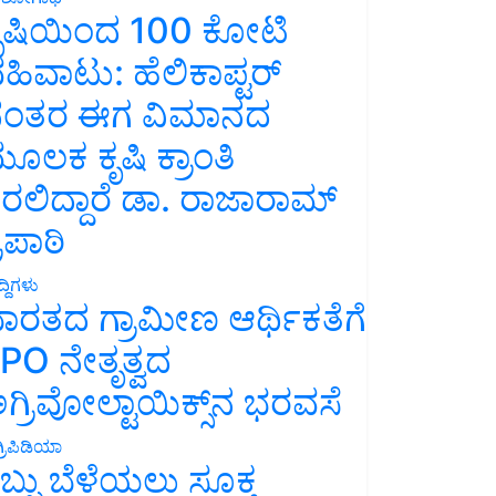
ೃಷಿಯಿಂದ 100 ಕೋಟಿ
ಹಿವಾಟು: ಹೆಲಿಕಾಪ್ಟರ್
ಂತರ ಈಗ ವಿಮಾನದ
ೂಲಕ ಕೃಷಿ ಕ್ರಾಂತಿ
ರಲಿದ್ದಾರೆ ಡಾ. ರಾಜಾರಾಮ್
್ರಿಪಾಠಿ
್ದಿಗಳು
ಾರತದ ಗ್ರಾಮೀಣ ಆರ್ಥಿಕತೆಗೆ
PO ನೇತೃತ್ವದ
ಗ್ರಿವೋಲ್ಟಾಯಿಕ್ಸ್‌ನ ಭರವಸೆ
್ರಿಪಿಡಿಯಾ
ಬ್ಬು ಬೆಳೆಯಲು ಸೂಕ್ತ