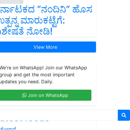
ರ್ನಾಟಕದ “ನಂದಿನಿ” ಹೊಸ
ತ್ಪನ್ನ ಮಾರುಕಟ್ಟೆಗೆ:
ಿಶೇಷತೆ ನೋಡಿ!
View More
We're on WhatsApp! Join our WhatsApp
group and get the most important
updates you need. Daily.
Join on WhatsApp
atest feeds
ಶೋಗಾಥೆ