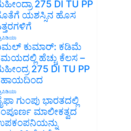
ಹೀಂದ್ರಾ 275 DI TU PP
ೊತೆಗೆ ಯಶಸ್ಸಿನ ಹೊಸ
ತ್ತರಗಳಿಗೆ
್ರಿಪಿಡಿಯಾ
ಿಮಲ್ ಕುಮಾರ್: ಕಡಿಮೆ
ಮಯದಲ್ಲಿ ಹೆಚ್ಚು ಕೆಲಸ –
ಹೀಂದ್ರ 275 DI TU PP
ಸಹಾಯದಿಂದ
್ರಿಪಿಡಿಯಾ
ೈಫಾ ಗುಂಪು ಭಾರತದಲ್ಲಿ
ಂಪೂರ್ಣ ಮಾಲೀಕತ್ವದ
ಪಕಂಪನಿಯನ್ನು