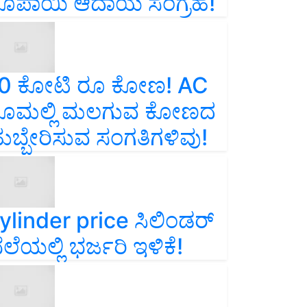
ೂಪಾಯಿ ಆದಾಯ ಸಂಗ್ರಹ!
0 ಕೋಟಿ ರೂ ಕೋಣ! AC
ೂಮಲ್ಲಿ ಮಲಗುವ ಕೋಣದ
ುಬ್ಬೇರಿಸುವ ಸಂಗತಿಗಳಿವು!
ylinder price ಸಿಲಿಂಡರ್‌
ೆಲೆಯಲ್ಲಿ ಭರ್ಜರಿ ಇಳಿಕೆ!