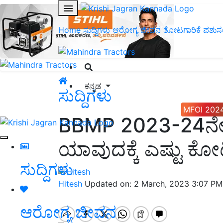
Home
ಸುದ್ದಿಗಳು
ಆರೋಗ್ಯ ಜೀವನ
ತೋಟಗಾರಿಕೆ
ಪಶುಸ
ಕನ್ನಡ
ಸುದ್ದಿಗಳು
MFOI 202
BBMP 2023-24ನೇ 
ಯಾವುದಕ್ಕೆ ಎಷ್ಟು ಕೋಟಿ
ಸುದ್ದಿಗಳು
Hitesh
Updated on: 2 March, 2023 3:07 PM
ಆರೋಗ್ಯ ಜೀವನ