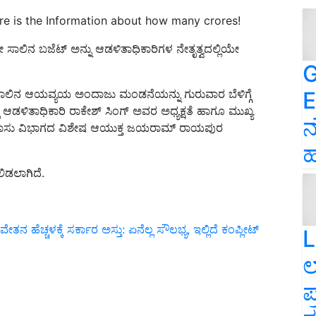
e is the Information about how many crores!
ಲಿನ ಬಜೆಟ್‌ ಅನ್ನು ಆಡಳಿತಾಧಿಕಾರಿಗಳ ನೇತೃತ್ವದಲ್ಲಿಯೇ
G
E
 ಸಾಲಿನ ಆಯವ್ಯಯ ಅಂದಾಜು ಮಂಡನೆಯನ್ನು ಗುರುವಾರ
ಬೆ
ಳಿ
ಗ್ಗೆ
ಲಿ ಆಡಳಿತಾಧಿಕಾರಿ
ರಾಕೇಶ್ ಸಿಂಗ್
ಅ
ವರ ಅಧ್ಯಕ್ಷತೆ ಹಾಗೂ ಮುಖ್ಯ
ನ
ಣಕಾಸು ವಿಭಾಗದ ವಿಶೇಷ ಆಯುಕ್ತ ಜಯರಾಮ್ ರಾಯಪುರ
ಹ
ಿಡಲಾಗಿದೆ.
ೆಚ್ಚಳಕ್ಕೆ ಸರ್ಕಾರ ಅಸ್ತು: ಏನೆಲ್ಲ ಸೌಲಭ್ಯ, ಇಲ್ಲಿದೆ ಕಂಪ್ಲೀಟ್‌
L
ಲ
ಪ