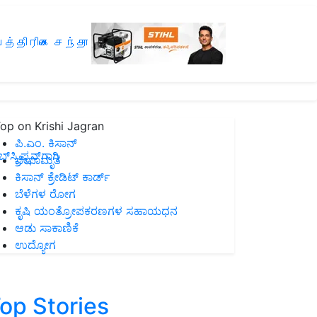
த்திரிகை சந்தா
op on Krishi Jagran
ಪಿ.ಎಂ. ಕಿಸಾನ್
ಸ್ಕ್ರಿಪ್ಷನ್‌ಗಾಗಿ
ಜೀವಾಮೃತ
ಕಿಸಾನ್ ಕ್ರೇಡಿಟ್ ಕಾರ್ಡ್
ಬೆಳೆಗಳ ರೋಗ
ಕೃಷಿ ಯಂತ್ರೋಪಕರಣಗಳ ಸಹಾಯಧನ
ಆಡು ಸಾಕಾಣಿಕೆ
ಉದ್ಯೋಗ
op Stories