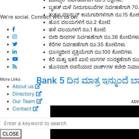
ಬೃಹತ್ ಮಳೆ ನೀರುಗಾಲುವೆಗಳ ನಿರ್ವಹಣೆಗಾಗಿ 7
ತುರ್ತು ಮಾನ್ಸುನ್ ಕಾಮಗಾರಿಗಳಿಗಾಗಿ ರೂ.15 ಕೋ
We're social. Connect with us on:
ಹೊಸ ವಲಯಗಳಿಗೆ ರೂ.2 ಕೋಟಿ
ಹಳೆ ವಲಯಗಳಿಗೆ ರೂ.1 ಕೋಟಿ
ಬೀದಿ ದೀಪಗಳ ನಿರ್ವಹಣೆಗಾಗಿ ರೂ.38 ಕೋಟಿಗಳ
ಕೆರೆಗಳ ನಿರ್ವಹಣೆಗಾಗಿ ರೂ.35 ಕೋಟಿಗಳು
ಭೂಸ್ವಾಧೀನ ಪ್ರಕ್ರಿಯೆಗಾಗಿ ರೂ.100 ಕೋಟಿಗಳು
ಕೆರೆ ಮತ್ತು ಇತರೆ ಖಾಲಿ ಜಾಗಗಳ ಸಂರಕ್ಷಣೆಗಾಗಿ 
ಹೊಸದಾಗಿ ರಚನೆಯಾದ ವಾರ್ಡ್‌ಗಳ ಕಚೇರಿ ನಿಮಾಣ
Bank 5 ದಿನ ಮಾತ್ರ ಇನ್ಮುಂದೆ ಬ್
More Links
About us
Directory
ADV
Our Team
Contact
CLOSE