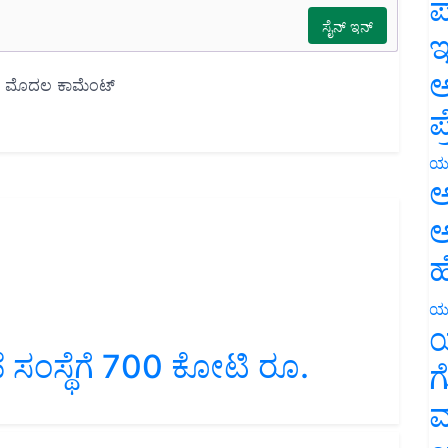
ಪ
ಇ
ಅ
ಪ
ಯ
ಅ
ಅ
ಹ
ಯ
ಯ
ೆ ಸಂಸ್ಥೆಗೆ 700 ಕೋಟಿ ರೂ.
ಗ
ಮ