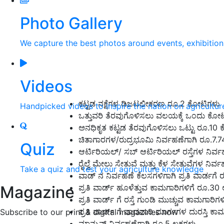
Photo Gallery
We capture the best photos around events, exhibitio
Videos
ಕಟ್ಟಡ ನಕ್ಷೆಗಳ ಡಿಜಟಲೀಕರಣ ರೂ.2 ಕೋಟಿಗಳು
Handpicked videos to inspire the nation on agricultur
ಒತ್ತುವರಿ ತೆರವುಗೊಳಿಸಲು ವಲಯಕ್ಕೆ ಒಂದು ಕೋ
ಅನಧಿಕೃತ ಕಟ್ಟಡ ತೆರವುಗೊಳಿಸಲು ಒಟ್ಟು ರೂ.10
ಚಿತಾಗಾರಗಳ/ರುದ್ರಭೂಮಿ ನಿರ್ವಹಣೆಗಾಗಿ ರೂ.7.
Quiz
ಆರ್ಟಿರಿಯಲ್/ ಸಬ್ ಆರ್ಟಿರಿಯಲ್ ರಸ್ತೆಗಳ ನಿರ್
ರೈಲ್ವೆ ಮೇಲು ಸೇತುವೆ ಮತ್ತು ಕೆಳ ಸೇತುವೆಗಳ ನಿರ
Take a quiz and test your agriculture knowledge
ವಾಡ್ ನ ನಿರ್ವಹಣೆ ಕೆಲಸಗಳಿಗಾಗಿ ಪ್ರತಿ ವಾರ್ಡಗೆ
Magazine
ಪ್ರತಿ ವಾರ್ಡ್ ಹೂಳೆತ್ತುವ ಕಾಮಗಾರಿಗಳಿಗೆ ರೂ.30 
ಪ್ರತಿ ವಾರ್ಡ್ ಗೆ ರಸ್ತೆ ಗುಂಡಿ ಮುಚ್ಚುವ ಕಾಮಗಾರಿಗ
ಪ್ರತಿ ವಾರ್ಡ್ ಗೆ ಪಾದವಾರಿ ಮಾರ್ಗಗಳ ದುರಸ್ತಿ ಕಾ
Subscribe to our print & digital magazines now
ಮಾನ್ಸುನ್ ನಿರ್ವಹಣೆಗಾಗಿ ರೂ.5 ಲಕ್ಷಗಳು.