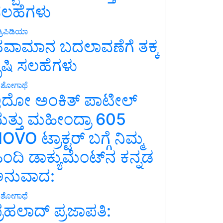
ಲಹೆಗಳು
್ರಿಪಿಡಿಯಾ
ವಾಮಾನ ಬದಲಾವಣೆಗೆ ತಕ್ಕ
ೃಷಿ ಸಲಹೆಗಳು
ಶೋಗಾಥೆ
ದೋ ಅಂಕಿತ್ ಪಾಟೀಲ್
ತ್ತು ಮಹೀಂದ್ರಾ 605
OVO ಟ್ರಾಕ್ಟರ್ ಬಗ್ಗೆ ನಿಮ್ಮ
ಿಂದಿ ಡಾಕ್ಯುಮೆಂಟ್‌ನ ಕನ್ನಡ
ನುವಾದ:
ಶೋಗಾಥೆ
್ರಹಲಾದ್ ಪ್ರಜಾಪತಿ: