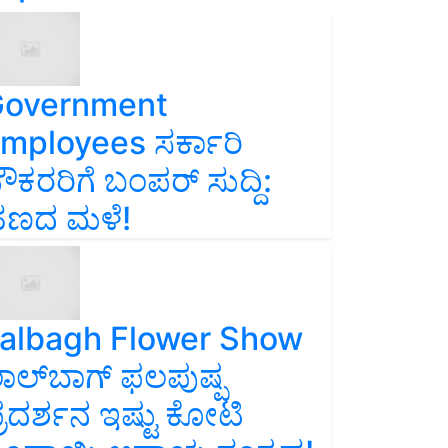
overnment
mployees ಸರ್ಕಾರಿ
ೌಕರರಿಗೆ ಬಂಪರ್‌ ಸುದ್ದಿ:
ಣದ ಮಳೆ!
albagh Flower Show
ಾಲ್‌ಬಾಗ್ ಫಲಪುಷ್ಪ
್ರದರ್ಶನ ಇಷ್ಟು ಕೋಟಿ