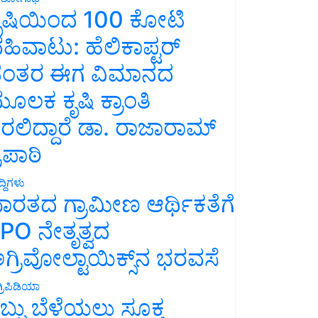
ೃಷಿಯಿಂದ 100 ಕೋಟಿ
ಹಿವಾಟು: ಹೆಲಿಕಾಪ್ಟರ್
ಂತರ ಈಗ ವಿಮಾನದ
ೂಲಕ ಕೃಷಿ ಕ್ರಾಂತಿ
ರಲಿದ್ದಾರೆ ಡಾ. ರಾಜಾರಾಮ್
್ರಿಪಾಠಿ
್ದಿಗಳು
ಾರತದ ಗ್ರಾಮೀಣ ಆರ್ಥಿಕತೆಗೆ
PO ನೇತೃತ್ವದ
ಗ್ರಿವೋಲ್ಟಾಯಿಕ್ಸ್‌ನ ಭರವಸೆ
್ರಿಪಿಡಿಯಾ
ಬ್ಬು ಬೆಳೆಯಲು ಸೂಕ್ತ