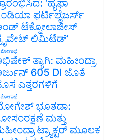
್ರಾರಂಭಿಸಿದೆ: ‘ಹೈಫಾ
ಂಡಿಯಾ ಫರ್ಟಿಲೈಜರ್ಸ್
ಂಡ್ ಟೆಕ್ನೋಲಾಜೀಸ್
್ರೈವೇಟ್ ಲಿಮಿಟೆಡ್’
ಶೋಗಾಥೆ
ಭಿಷೇಕ್ ತ್ಯಾಗಿ: ಮಹೀಂದ್ರಾ
ರ್ಜುನ್ 605 DI ಜೊತೆ
ೊಸ ಎತ್ತರಗಳಿಗೆ
ಶೋಗಾಥೆ
ೋಗೇಶ್ ಭೂತಡಾ:
ೋಸಂರಕ್ಷಣೆ ಮತ್ತು
ಹೀಂದ್ರಾ ಟ್ರ್ಯಾಕ್ಟರ್ ಮೂಲಕ