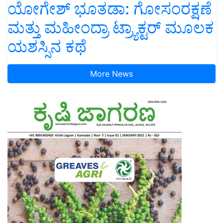
ಯೋಗೇಶ್ ಭೂತಡಾ: ಗೋಸಂರಕ್ಷಣೆ
ಮತ್ತು ಮಹೀಂದ್ರಾ ಟ್ರ್ಯಾಕ್ಟರ್ ಮೂಲಕ
ಯಶಸ್ಸಿನ ಕಥೆ
More News