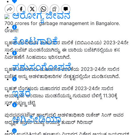
ಆರೋಗ್ಯ ಜೀವನ
700 crores for garbage management in Bangalore.
Grant!
ತೋಟಗಾರಿಕೆ
ಬೃಹತ್‌ ಬೆಂಗಳೂರು ಮಹಾನಗರ ಪಾಲಿಕೆ (ಬಿಬಿಎಂಪಿಯ) 2023-24ನೇ
ಸಾಲಿ ಬಜೆಟ್‌ ಮಂಡನೆಯಾಗಿದ್ದು, ಈ ಬಾರಿಯ ಬಜೆಟ್‌ನಲ್ಲಿಯೂ ಕಸ
ನಿರ್ವಹಣೆಗೆ ಸಿಂಹಪಾಲು ಇರಿಸಲಾಗಿದೆ.
ಪಶುಸಂಗೋಪನೆ
ಬೃಹತ್‌ ಬೆಂಗಳೂರು ಮಹಾನಗರ ಪಾಲಿಕೆಯ 2023-24ನೇ ಸಾಲಿನ
ಬಜೆಟ್‌ ಅನ್ನು ಆಡಳಿತಾಧಿಕಾರಿಗಳ ನೇತೃತ್ವದಲ್ಲಿಯೇ ಮಂಡಿಸಲಾಗಿದೆ.
ಬೃಹತ್ ಬೆಂಗಳೂರು ಮಹಾನಗರ ಪಾಲಿಕೆ 2023-24ನೇ ಸಾಲಿನ
ಇತರೆ
ಆಯವ್ಯಯ ಅಂದಾಜು ಮಂಡನೆಯನ್ನು ಗುರುವಾರ
ಬೆ
ಳಿ
ಗ್ಗೆ
11.30ಕ್ಕೆ
ಸರ್.ಪುಟ್ಟಣ್ಣ ಚೆಟ್ಟಿ
ಪುರಭವನ(ಟೌನ್ ಹಾಲ್)ದಲ್ಲಿ ಆಡಳಿತಾಧಿಕಾರಿ
ರಾಕೇಶ್ ಸಿಂಗ್
ಅ
ವರ
ಅಗ್ರಿಪೀಡಿಯಾ
ಅಧ್ಯಕ್ಷತೆ ಹಾಗೂ ಮುಖ್ಯ ಆಯುಕ್ತ ತುಷಾರ್ ಗಿರಿನಾಥ್
ಅ
ವರ ಉಪಸ್ಥಿತಿಯಲ್ಲಿ ಹಣಕಾಸು ವಿಭಾಗದ ವಿಶೇಷ ಆಯುಕ್ತ ಜಯರಾಮ್