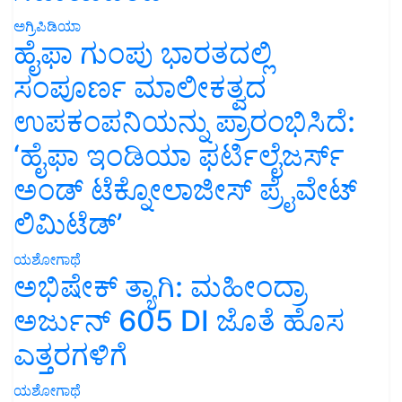
ಅಗ್ರಿಪಿಡಿಯಾ
ಹೈಫಾ ಗುಂಪು ಭಾರತದಲ್ಲಿ
ಸಂಪೂರ್ಣ ಮಾಲೀಕತ್ವದ
ಉಪಕಂಪನಿಯನ್ನು ಪ್ರಾರಂಭಿಸಿದೆ:
‘ಹೈಫಾ ಇಂಡಿಯಾ ಫರ್ಟಿಲೈಜರ್ಸ್
ಅಂಡ್ ಟೆಕ್ನೋಲಾಜೀಸ್ ಪ್ರೈವೇಟ್
ಲಿಮಿಟೆಡ್’
ಯಶೋಗಾಥೆ
ಅಭಿಷೇಕ್ ತ್ಯಾಗಿ: ಮಹೀಂದ್ರಾ
ಅರ್ಜುನ್ 605 DI ಜೊತೆ ಹೊಸ
ಎತ್ತರಗಳಿಗೆ
ಯಶೋಗಾಥೆ