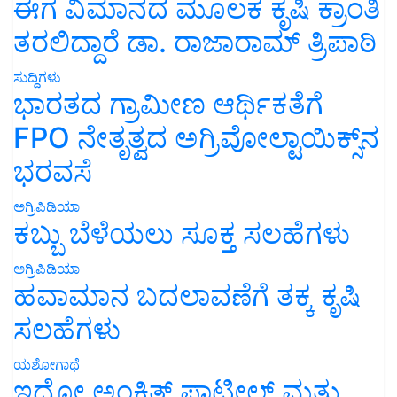
ಈಗ ವಿಮಾನದ ಮೂಲಕ ಕೃಷಿ ಕ್ರಾಂತಿ
ತರಲಿದ್ದಾರೆ ಡಾ. ರಾಜಾರಾಮ್ ತ್ರಿಪಾಠಿ
ಸುದ್ದಿಗಳು
ಭಾರತದ ಗ್ರಾಮೀಣ ಆರ್ಥಿಕತೆಗೆ
FPO ನೇತೃತ್ವದ ಅಗ್ರಿವೋಲ್ಟಾಯಿಕ್ಸ್‌ನ
ಭರವಸೆ
ಅಗ್ರಿಪಿಡಿಯಾ
ಕಬ್ಬು ಬೆಳೆಯಲು ಸೂಕ್ತ ಸಲಹೆಗಳು
ಅಗ್ರಿಪಿಡಿಯಾ
ಹವಾಮಾನ ಬದಲಾವಣೆಗೆ ತಕ್ಕ ಕೃಷಿ
ಸಲಹೆಗಳು
ಯಶೋಗಾಥೆ
ಇದೋ ಅಂಕಿತ್ ಪಾಟೀಲ್ ಮತ್ತು