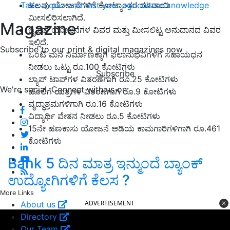
Take a quiz and test your agriculture knowledge
ಹಲವು ಯೋಜನೆಗಳಿಗೆ ಕೋಟ್ಯಾಂತರ ರೂಪಾಯಿ
ಮೀಸಲಿರಿಸಲಾಗಿದೆ.
Magazine
ಬೃಹತ್‌ ಯೋಜನೆಗಳ ವಿವರ ಮತ್ತು ಮೀಸಲಿಟ್ಟ ಅನುದಾನದ ವಿವರ
ಇಲ್ಲಿದೆ.
Subscribe to our print & digital magazines now
ಒಂಟಿ ಮನೆ ನಿರ್ಮಾಣಕ್ಕಾಗಿ ಫಲಾನುಭವಿಗಳಿಗೆ ಸಹಾಯಧನ
ನೀಡಲು ಒಟ್ಟು ರೂ.100 ಕೋಟಿಗಳು
Subscribe
ಲ್ಯಾಪ್ ಟಾಪ್‌ಗಳ ವಿತರಣೆಗಾಗಿ ರೂ.25 ಕೋಟಿಗಳು
We're social. Connect with us on:
ಹೊಲಿಗೆ ಯತ್ರಗಳ ವಿತರಣೆಗಾಗಿ ರೂ.9 ಕೋಟಿಗಳು
ವೃದ್ಧಾಶ್ರಮಗಳಿಗಾಗಿ ರೂ.16 ಕೋಟಿಗಳು
ವಿದ್ಯಾರ್ಥಿ ವೇತನ ನೀಡಲು ರೂ.5 ಕೋಟಿಗಳು
15ನೇ ಹಣಕಾಸು ಯೋಜನೆ ಅಡಿಯ ಕಾಮಗಾರಿಗಳಿಗಾಗಿ ರೂ.461
ಕೋಟಿಗಳು
Bank 5 ದಿನ ಮಾತ್ರ ಇನ್ಮುಂದೆ ಬ್ಯಾಂಕ್‌
ಉದ್ಯೋಗಿಗಳಿಗೆ ಕೆಲಸ ?
More Links
ADVERTISEMENT
About us
Directory
Our Team