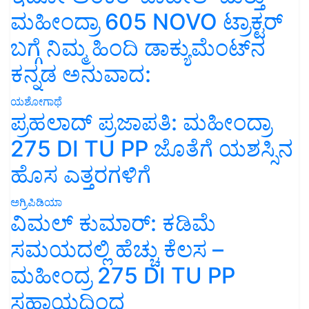
ಮಹೀಂದ್ರಾ 605 NOVO ಟ್ರಾಕ್ಟರ್
ಬಗ್ಗೆ ನಿಮ್ಮ ಹಿಂದಿ ಡಾಕ್ಯುಮೆಂಟ್‌ನ
ಕನ್ನಡ ಅನುವಾದ:
ಯಶೋಗಾಥೆ
ಪ್ರಹಲಾದ್ ಪ್ರಜಾಪತಿ: ಮಹೀಂದ್ರಾ
275 DI TU PP ಜೊತೆಗೆ ಯಶಸ್ಸಿನ
ಹೊಸ ಎತ್ತರಗಳಿಗೆ
ಅಗ್ರಿಪಿಡಿಯಾ
ವಿಮಲ್ ಕುಮಾರ್: ಕಡಿಮೆ
ಸಮಯದಲ್ಲಿ ಹೆಚ್ಚು ಕೆಲಸ –
ಮಹೀಂದ್ರ 275 DI TU PP
ಸಹಾಯದಿಂದ