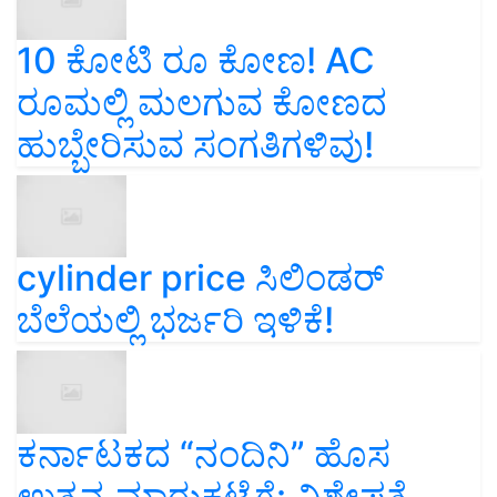
10 ಕೋಟಿ ರೂ ಕೋಣ! AC
ರೂಮಲ್ಲಿ ಮಲಗುವ ಕೋಣದ
ಹುಬ್ಬೇರಿಸುವ ಸಂಗತಿಗಳಿವು!
cylinder price ಸಿಲಿಂಡರ್‌
ಬೆಲೆಯಲ್ಲಿ ಭರ್ಜರಿ ಇಳಿಕೆ!
ಕರ್ನಾಟಕದ “ನಂದಿನಿ” ಹೊಸ
ಉತ್ಪನ್ನ ಮಾರುಕಟ್ಟೆಗೆ: ವಿಶೇಷತೆ