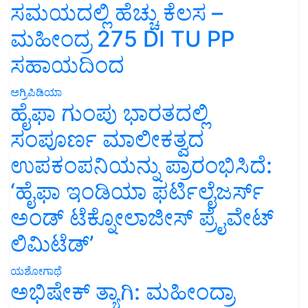
ಸಮಯದಲ್ಲಿ ಹೆಚ್ಚು ಕೆಲಸ –
ಮಹೀಂದ್ರ 275 DI TU PP
ಸಹಾಯದಿಂದ
ಅಗ್ರಿಪಿಡಿಯಾ
ಹೈಫಾ ಗುಂಪು ಭಾರತದಲ್ಲಿ
ಸಂಪೂರ್ಣ ಮಾಲೀಕತ್ವದ
ಉಪಕಂಪನಿಯನ್ನು ಪ್ರಾರಂಭಿಸಿದೆ:
‘ಹೈಫಾ ಇಂಡಿಯಾ ಫರ್ಟಿಲೈಜರ್ಸ್
ಅಂಡ್ ಟೆಕ್ನೋಲಾಜೀಸ್ ಪ್ರೈವೇಟ್
ಲಿಮಿಟೆಡ್’
ಯಶೋಗಾಥೆ
ಅಭಿಷೇಕ್ ತ್ಯಾಗಿ: ಮಹೀಂದ್ರಾ