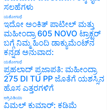
ಸಲಹೆಗಳು
ಯಶೋಗಾಥೆ
ಇದೋ ಅಂಕಿತ್ ಪಾಟೀಲ್ ಮತ್ತು
ಮಹೀಂದ್ರಾ 605 NOVO ಟ್ರಾಕ್ಟರ್
ಬಗ್ಗೆ ನಿಮ್ಮ ಹಿಂದಿ ಡಾಕ್ಯುಮೆಂಟ್‌ನ
ಕನ್ನಡ ಅನುವಾದ:
ಯಶೋಗಾಥೆ
ಪ್ರಹಲಾದ್ ಪ್ರಜಾಪತಿ: ಮಹೀಂದ್ರಾ
275 DI TU PP ಜೊತೆಗೆ ಯಶಸ್ಸಿನ
ಹೊಸ ಎತ್ತರಗಳಿಗೆ
ಅಗ್ರಿಪಿಡಿಯಾ
ವಿಮಲ್ ಕುಮಾರ್: ಕಡಿಮೆ