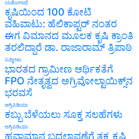
ಯಶೋಗಾಥೆ
ಕೃಷಿಯಿಂದ 100 ಕೋಟಿ
ವಹಿವಾಟು: ಹೆಲಿಕಾಪ್ಟರ್ ನಂತರ
ಈಗ ವಿಮಾನದ ಮೂಲಕ ಕೃಷಿ ಕ್ರಾಂತಿ
ತರಲಿದ್ದಾರೆ ಡಾ. ರಾಜಾರಾಮ್ ತ್ರಿಪಾಠಿ
ಸುದ್ದಿಗಳು
ಭಾರತದ ಗ್ರಾಮೀಣ ಆರ್ಥಿಕತೆಗೆ
FPO ನೇತೃತ್ವದ ಅಗ್ರಿವೋಲ್ಟಾಯಿಕ್ಸ್‌ನ
ಭರವಸೆ
ಅಗ್ರಿಪಿಡಿಯಾ
ಕಬ್ಬು ಬೆಳೆಯಲು ಸೂಕ್ತ ಸಲಹೆಗಳು
ಅಗ್ರಿಪಿಡಿಯಾ
ಹವಾಮಾನ ಬದಲಾವಣೆಗೆ ತಕ್ಕ ಕೃಷಿ