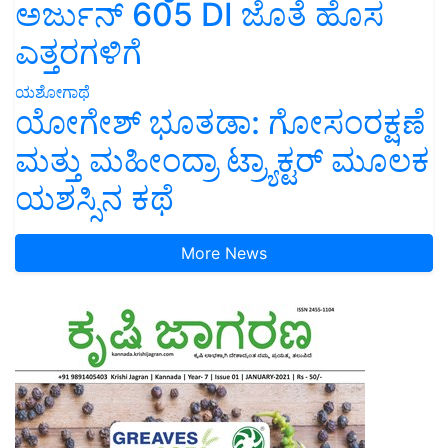
ಅರ್ಜುನ್ 605 DI ಜೊತೆ ಹೊಸ
ಎತ್ತರಗಳಿಗೆ
ಯಶೋಗಾಥೆ
ಯೋಗೇಶ್ ಭೂತಡಾ: ಗೋಸಂರಕ್ಷಣೆ
ಮತ್ತು ಮಹೀಂದ್ರಾ ಟ್ರ್ಯಾಕ್ಟರ್ ಮೂಲಕ
ಯಶಸ್ಸಿನ ಕಥೆ
More News