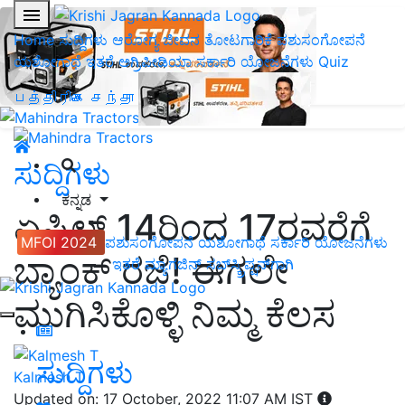
Home
ಸುದ್ದಿಗಳು
ಆರೋಗ್ಯ ಜೀವನ
ತೋಟಗಾರಿಕೆ
ಪಶುಸಂಗೋಪನೆ
ಯಶೋಗಾಥೆ
ಇತರೆ
ಅಗ್ರಿಪೀಡಿಯಾ
ಸರ್ಕಾರಿ ಯೋಜನೆಗಳು
Quiz
பத்திரிகை சந்தா
ಸುದ್ದಿಗಳು
ಕನ್ನಡ
ಏಪ್ರಿಲ್ 14ರಿಂದ 17ರವರೆಗೆ
MFOI 2024
ಪಶುಸಂಗೋಪನೆ
ಯಶೋಗಾಥೆ
ಸರ್ಕಾರಿ ಯೋಜನೆಗಳು
ಬ್ಯಾಂಕ್ ರಜೆ! ಈಗಲೇ
ಇತರೆ
ಮ್ಯಾಗಜಿನ್‌ ಸಬ್‌ಸ್ಕ್ರಿಪ್ಷನ್‌ಗಾಗಿ
ಮುಗಿಸಿಕೊಳ್ಳಿ ನಿಮ್ಮ ಕೆಲಸ
ಸುದ್ದಿಗಳು
Kalmesh T
Updated on: 17 October, 2022 11:07 AM IST