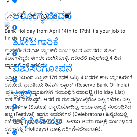
ಆರೋಗ್ಯ ಜೀವನ
Bank Holiday from April 14th to 17th! It's your job to
finish it now
ತೋಟಗಾರಿಕೆ
ಗ್ರಾಹಕರೇ ಗಮನಿಸಿ! ಬ್ಯಾಂಕ್‌ಗೆ ಸಂಬಂಧಿಸಿದ ಏನಾದರೂ ತುರ್ತು
ಕೆಲಸಗಳಿದ್ದರೇ ಈಗಲೇ ಮುಗಿಸಿಕೊಳ್ಳಿ. ಏಕೆಂದೆರೆ ಏಪ್ರಿಲ್‌ನಲ್ಲಿ 4 ದಿನ
ಪಶುಸಂಗೋಪನೆ
ಬ್ಯಾಂಕ್‌ಗೆ ರಜೆ ಇರಲಿದೆ.
ಏಪ್ರಿಲ್ 14ರಿಂದ ಏಪ್ರಿಲ್ 17ರ ತನಕ ಒಟ್ಟು 4 ದಿನಗಳ ಕಾಲ ಬ್ಯಾಂಕುಗಳಿಗೆ
ರಜೆಯಿದೆ. ಭಾರತೀಯ ರಿಸರ್ವ್ ಬ್ಯಾಂಕ್ (Reserve Bank Of India)
ಇತರೆ
ಪ್ರತಿ ತಿಂಗಳು ಬ್ಯಾಂಕುಗಳಿಗೆ ಸಂಬಂಧಿಸಿ ರಜಾಪಟ್ಟಿ (Holiday List)
ಬಿಡುಗಡೆ ಮಾಡುತ್ತದೆ. ಆದರೆ ಈ ರಜಾಪಟ್ಟಿಯಲ್ಲಿರೋ ಎಲ್ಲ ರಜೆಗಳು ಎಲ್ಲ
ರಾಜ್ಯಗಳಿಗೂ (States) ಅನ್ವಯಿಸೋದಿಲ್ಲ. ಆಯಾ ರಾಜ್ಯಕ್ಕೆ ಸಂಬಂಧಿಸಿದ
ಹಬ್ಬ (Festival) ಹಾಗೂ ಆಚರಣೆಗಳ (Celebratons) ಹಿನ್ನೆಲೆಯಲ್ಲಿ
ಅಗ್ರಿಪೀಡಿಯಾ
ರಜೆಗಳನ್ನು ನಿಗದಿಪಡಿಸಲಾಗುತ್ತದೆ. ಹೀಗಾಗಿ ಆಯಾ ರಾಜ್ಯಕ್ಕೆ ಸಂಬಂಧಿಸಿದ
ರಜೆಗಳನ್ನು (Holidays) ಮಾತ್ರ ಪರಿಗಣಿಸಬೇಕಾಗುತ್ತದೆ.