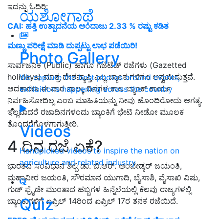
ಇದನ್ನು ಓದಿರಿ:
ಯಶೋಗಾಥೆ
CAI: ಹತ್ತಿ ಉತ್ಪಾದನೆಯ ಅಂದಾಜು 2.33 % ರಷ್ಟು ಕಡಿತ
ಮಣ್ಣು ಪರೀಕ್ಷೆ ಮಾಡಿ ದುಪ್ಪಟ್ಟು ಲಾಭ ಪಡೆಯಿರಿ!
Photo Gallery
ಸಾರ್ವಜನಿಕ (Public) ಹಾಗೂ ಗೆಜೆಟೆಡ್ ರಜೆಗಳು (Gazetted
holidays) ಮಾತ್ರ ದೇಶವ್ಯಾಪ್ತಿ ಎಲ್ಲ ಬ್ಯಾಂಕುಗಳಿಗೂ ಅನ್ವಯಿಸುತ್ತವೆ.
We capture the best photos around events,
ಆದಕಾರಣ ಈ ವಾರ ನಾಲ್ಕು ದಿನಗಳ ಕಾಲ ಬ್ಯಾಂಕ್ ಕಾರ್ಯ
exhibitions happening across the country
ನಿರ್ವಹಿಸೋದಿಲ್ಲ ಎಂಬ ಮಾಹಿತಿಯನ್ನು ನೀವು ಹೊಂದಿರೋದು ಅಗತ್ಯ.
ಇಲ್ಲವಾದರೆ ರಜಾದಿನಗಳಂದು ಬ್ಯಾಂಕಿಗೆ ಭೇಟಿ ನೀಡೋ ಮೂಲಕ
ತೊಂದರೆಗೊಳಗಾಗುತ್ತೀರಿ.
Videos
4 ದಿನ ರಜೆ ಏಕೆ?
Handpicked videos to inspire the nation on
agriculture and related industry
ಭಾರತದ ಸಂವಿಧಾನ ಶಿಲ್ಪಿ ಡಾ. ಬಿ.ಆರ್. ಅಂಬೇಡ್ಕರ್ ಜಯಂತಿ,
ಮಹಾವೀರ ಜಯಂತಿ, ಸೌರಮಾನ ಯುಗಾದಿ, ಬೈಸಾಶಿ, ವೈಸಾಖಿ ವಿಷು,
ಗುಡ್ ಫ್ರೈಡೇ ಮುಂತಾದ ಹಬ್ಬಗಳ ಹಿನ್ನೆಲೆಯಲ್ಲಿ ಕೆಲವು ರಾಜ್ಯಗಳಲ್ಲಿ
Quiz
ಬ್ಯಾಂಕುಗಳಿಗೆ ಏಪ್ರಿಲ್ 14ರಿಂದ ಏಪ್ರಿಲ್ 17ರ ತನಕ ರಜೆಯಿದೆ.