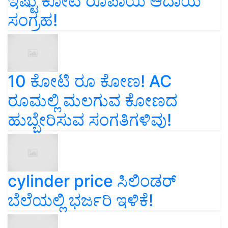
ಇಷ್ಟು ಕೋಟಿ ರೂಪಾಯಿ ಆದಾಯ
ಸಂಗ್ರಹ!
10 ಕೋಟಿ ರೂ ಕೋಣ! AC
ರೂಮಲ್ಲಿ ಮಲಗುವ ಕೋಣದ
ಹುಬ್ಬೇರಿಸುವ ಸಂಗತಿಗಳಿವು!
cylinder price ಸಿಲಿಂಡರ್‌
ಬೆಲೆಯಲ್ಲಿ ಭರ್ಜರಿ ಇಳಿಕೆ!