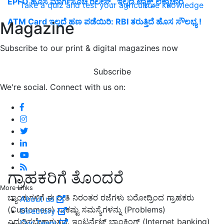
EPFO ಹೊಸ ಮಾರ್ಗಸೂಚಿ ರಿಲೀಸ್.. ಇಲ್ಲಿದೆ ಟ್ಯಾಕ್ಸ್ ಲೆಕ್ಕಾಚಾರ
Take a quiz and test your agriculture knowledge
ATM Card ಇಲ್ಲದೆ ಹಣ ಪಡೆಯಿರಿ: RBI ತರುತ್ತಿದೆ ಹೊಸ ಸೌಲಭ್ಯ !
Magazine
Subscribe to our print & digital magazines now
Subscribe
We're social. Connect with us on:
ಗ್ರಾಹಕರಿಗೆ ತೊಂದರೆ
More Links
ಬ್ಯಾಂಕುಗಳಿಗೆ ಈ ರೀತಿ ನಿರಂತರ ರಜೆಗಳು ಬರೋದ್ರಿಂದ ಗ್ರಾಹಕರು
About us
(Customers) ಸಾಕಷ್ಟು ಸಮಸ್ಯೆಗಳನ್ನು (Problems)
Directory
ಎದುರಿಸಬೇಕಾಗುತ್ತದೆ. ಇಂಟರ್ನೆಟ್ ಬ್ಯಾಂಕಿಂಗ್ (Internet banking)
Our Team