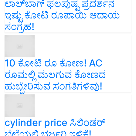
ಲಾಲ್‌ಬಾಗ್ ಫಲಪುಷ್ಪ ಪ್ರದರ್ಶನ
ಇಷ್ಟು ಕೋಟಿ ರೂಪಾಯಿ ಆದಾಯ
ಸಂಗ್ರಹ!
10 ಕೋಟಿ ರೂ ಕೋಣ! AC
ರೂಮಲ್ಲಿ ಮಲಗುವ ಕೋಣದ
ಹುಬ್ಬೇರಿಸುವ ಸಂಗತಿಗಳಿವು!
cylinder price ಸಿಲಿಂಡರ್‌
ಬೆಲೆಯಲ್ಲಿ ಭರ್ಜರಿ ಇಳಿಕೆ!