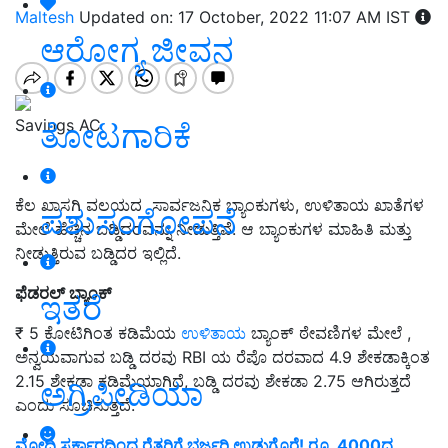
Maltesh
Updated on: 17 October, 2022 11:07 AM IST
ಆರೋಗ್ಯ ಜೀವನ
Savings AC
ತೋಟಗಾರಿಕೆ
ಕೆಲ ಖಾಸಗಿ ವಲಯದ ಸಾರ್ವಜನಿಕ ಬ್ಯಾಂಕುಗಳು, ಉಳಿತಾಯ ಖಾತೆಗಳ
ಪಶುಸಂಗೋಪನೆ
ಮೇಲೆ ಹೆಚ್ಚಿನ ಬಡ್ಡಿದರವನ್ನು ನೀಡುತ್ತಿವೆ. ಆ ಬ್ಯಾಂಕುಗಳ ಮಾಹಿತಿ ಮತ್ತು
ನೀಡುತ್ತಿರುವ ಬಡ್ಡಿದರ ಇಲ್ಲಿದೆ.
ಫೆಡರಲ್ ಬ್ಯಾಂಕ್
ಇತರೆ
₹ 5 ಕೋಟಿಗಿಂತ ಕಡಿಮೆಯ
ಉಳಿತಾಯ
ಬ್ಯಾಂಕ್ ಠೇವಣಿಗಳ ಮೇಲೆ ,
ಅನ್ವಯವಾಗುವ ಬಡ್ಡಿ ದರವು RBI ಯ ರೆಪೊ ದರವಾದ 4.9 ಶೇಕಡಾಕ್ಕಿಂತ
2.15 ಶೇಕಡಾ ಕಡಿಮೆಯಾಗಿದೆ, ಬಡ್ಡಿ ದರವು ಶೇಕಡಾ 2.75 ಆಗಿರುತ್ತದೆ
ಅಗ್ರಿಪೀಡಿಯಾ
ಎಂದು ಸೂಚಿಸುತ್ತದೆ.
ಮೋದಿ ಸರ್ಕಾರದಿಂದ ರೈತರಿಗೆ ಭರ್ಜರಿ ಉಡುಗೊರೆ! ರೂ. 4000ದ