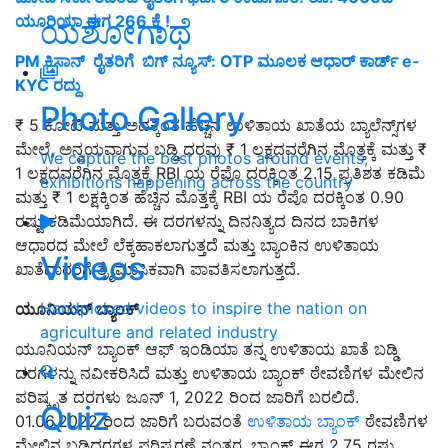
ಯೂರಿಯಾ ಈಗ 266 ಕ್ಕೆ !
ಯಶೋಗಾಥೆ
PM ಕಿಸಾನ್‌ ರೈತರಿಗೆ ಬಿಗ್‌ ನ್ಯೂಸ್‌: OTP ಮೂಲಕ ಆಧಾರ್‌ ಕಾರ್ಡ್‌ e-
KYC ರದ್ದು
Photo Gallery
₹ 5 ಕೋಟಿ ಮತ್ತು ಅದಕ್ಕಿಂತ ಹೆಚ್ಚಿನ ಉಳಿತಾಯ ಖಾತೆಯ ಬ್ಯಾಲೆನ್ಸ್‌ಗಳ
ಮೇಲೆ, ಅನ್ವಯವಾಗುವ ಬಡ್ಡಿ ದರವು ₹ 1 ಲಕ್ಷದವರೆಗಿನ ಮೊತ್ತಕ್ಕೆ ಮತ್ತು ₹
We capture the best photos around events,
1 ಲಕ್ಷದವರೆಗಿನ ಮೊತ್ತಕ್ಕೆ RBI ಯ ರೆಪೊ ದರಕ್ಕಿಂತ 2.15 ಪ್ರತಿಶತ ಕಡಿಮೆ
exhibitions happening across the country
ಮತ್ತು ₹ 1 ಲಕ್ಷಕ್ಕಿಂತ ಹೆಚ್ಚಿನ ಮೊತ್ತಕ್ಕೆ RBI ಯ ರೆಪೊ ದರಕ್ಕಿಂತ 0.90
ರಷ್ಟು ಕಡಿಮೆಯಾಗಿದೆ. ಈ ದರಗಳನ್ನು ದಿನನಿತ್ಯದ ದಿನದ ಬಾಕಿಗಳ
ಆಧಾರದ ಮೇಲೆ ಲೆಕ್ಕಹಾಕಲಾಗುತ್ತದೆ ಮತ್ತು ಬ್ಯಾಂಕಿನ ಉಳಿತಾಯ
Videos
ಖಾತೆದಾರರಿಗೆ ತ್ರೈಮಾಸಿಕವಾಗಿ ಪಾವತಿಸಲಾಗುತ್ತದೆ.
Handpicked videos to inspire the nation on
ಯೂನಿಯನ್ ಬ್ಯಾಂಕ್
agriculture and related industry
ಯೂನಿಯನ್ ಬ್ಯಾಂಕ್ ಆಫ್ ಇಂಡಿಯಾ ತನ್ನ ಉಳಿತಾಯ ಖಾತೆ ಬಡ್ಡಿ
ದರಗಳನ್ನು ನವೀಕರಿಸಿದೆ ಮತ್ತು ಉಳಿತಾಯ ಬ್ಯಾಂಕ್ ಠೇವಣಿಗಳ ಮೇಲಿನ
ಪರಿಷ್ಕೃತ ದರಗಳು ಜೂನ್ 1, 2022 ರಿಂದ ಜಾರಿಗೆ ಬರಲಿದೆ.
Quiz
01.06.2022 ರಿಂದ ಜಾರಿಗೆ ಬರುವಂತೆ
ಉಳಿತಾಯ ಬ್ಯಾಂಕ್
ಠೇವಣಿಗಳ
ಮೇಲಿನ ಬಡ್ಡಿದರಗಳ ಪರಿಷ್ಕರಣೆ ನಂತರ, ಬ್ಯಾಂಕ್ ಈಗ 2.75 ರಷ್ಟು