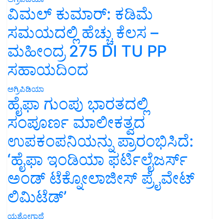
ವಿಮಲ್ ಕುಮಾರ್: ಕಡಿಮೆ
ಸಮಯದಲ್ಲಿ ಹೆಚ್ಚು ಕೆಲಸ –
ಮಹೀಂದ್ರ 275 DI TU PP
ಸಹಾಯದಿಂದ
ಅಗ್ರಿಪಿಡಿಯಾ
ಹೈಫಾ ಗುಂಪು ಭಾರತದಲ್ಲಿ
ಸಂಪೂರ್ಣ ಮಾಲೀಕತ್ವದ
ಉಪಕಂಪನಿಯನ್ನು ಪ್ರಾರಂಭಿಸಿದೆ:
‘ಹೈಫಾ ಇಂಡಿಯಾ ಫರ್ಟಿಲೈಜರ್ಸ್
ಅಂಡ್ ಟೆಕ್ನೋಲಾಜೀಸ್ ಪ್ರೈವೇಟ್
ಲಿಮಿಟೆಡ್’
ಯಶೋಗಾಥೆ