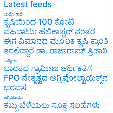
Latest feeds
ಯಶೋಗಾಥೆ
ಕೃಷಿಯಿಂದ 100 ಕೋಟಿ
ವಹಿವಾಟು: ಹೆಲಿಕಾಪ್ಟರ್ ನಂತರ
ಈಗ ವಿಮಾನದ ಮೂಲಕ ಕೃಷಿ ಕ್ರಾಂತಿ
ತರಲಿದ್ದಾರೆ ಡಾ. ರಾಜಾರಾಮ್ ತ್ರಿಪಾಠಿ
ಸುದ್ದಿಗಳು
ಭಾರತದ ಗ್ರಾಮೀಣ ಆರ್ಥಿಕತೆಗೆ
FPO ನೇತೃತ್ವದ ಅಗ್ರಿವೋಲ್ಟಾಯಿಕ್ಸ್‌ನ
ಭರವಸೆ
ಅಗ್ರಿಪಿಡಿಯಾ
ಕಬ್ಬು ಬೆಳೆಯಲು ಸೂಕ್ತ ಸಲಹೆಗಳು