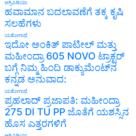
ಅಗ್ರಿಪಿಡಿಯಾ
ಹವಾಮಾನ ಬದಲಾವಣೆಗೆ ತಕ್ಕ ಕೃಷಿ
ಸಲಹೆಗಳು
ಯಶೋಗಾಥೆ
ಇದೋ ಅಂಕಿತ್ ಪಾಟೀಲ್ ಮತ್ತು
ಮಹೀಂದ್ರಾ 605 NOVO ಟ್ರಾಕ್ಟರ್
ಬಗ್ಗೆ ನಿಮ್ಮ ಹಿಂದಿ ಡಾಕ್ಯುಮೆಂಟ್‌ನ
ಕನ್ನಡ ಅನುವಾದ:
ಯಶೋಗಾಥೆ
ಪ್ರಹಲಾದ್ ಪ್ರಜಾಪತಿ: ಮಹೀಂದ್ರಾ
275 DI TU PP ಜೊತೆಗೆ ಯಶಸ್ಸಿನ
ಹೊಸ ಎತ್ತರಗಳಿಗೆ
ಅಗ್ರಿಪಿಡಿಯಾ