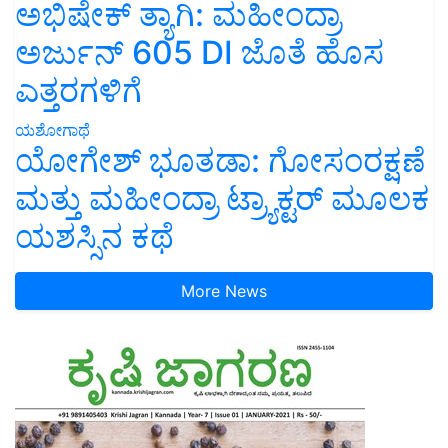
ಅಭಿಷೇಕ್ ತ್ಯಾಗಿ: ಮಹೀಂದ್ರಾ
ಅರ್ಜುನ್ 605 DI ಜೊತೆ ಹೊಸ
ಎತ್ತರಗಳಿಗೆ
ಯಶೋಗಾಥೆ
ಯೋಗೇಶ್ ಭೂತಡಾ: ಗೋಸಂರಕ್ಷಣೆ
ಮತ್ತು ಮಹೀಂದ್ರಾ ಟ್ರ್ಯಾಕ್ಟರ್ ಮೂಲಕ
ಯಶಸ್ಸಿನ ಕಥೆ
More News