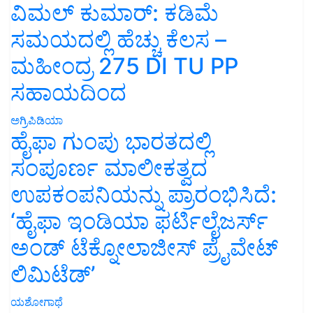
ವಿಮಲ್ ಕುಮಾರ್: ಕಡಿಮೆ
ಸಮಯದಲ್ಲಿ ಹೆಚ್ಚು ಕೆಲಸ –
ಮಹೀಂದ್ರ 275 DI TU PP
ಸಹಾಯದಿಂದ
ಅಗ್ರಿಪಿಡಿಯಾ
ಹೈಫಾ ಗುಂಪು ಭಾರತದಲ್ಲಿ
ಸಂಪೂರ್ಣ ಮಾಲೀಕತ್ವದ
ಉಪಕಂಪನಿಯನ್ನು ಪ್ರಾರಂಭಿಸಿದೆ:
‘ಹೈಫಾ ಇಂಡಿಯಾ ಫರ್ಟಿಲೈಜರ್ಸ್
ಅಂಡ್ ಟೆಕ್ನೋಲಾಜೀಸ್ ಪ್ರೈವೇಟ್
ಲಿಮಿಟೆಡ್’
ಯಶೋಗಾಥೆ