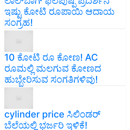
ಲಾಲ್‌ಬಾಗ್ ಫಲಪುಷ್ಪ ಪ್ರದರ್ಶನ
ಇಷ್ಟು ಕೋಟಿ ರೂಪಾಯಿ ಆದಾಯ
ಸಂಗ್ರಹ!
10 ಕೋಟಿ ರೂ ಕೋಣ! AC
ರೂಮಲ್ಲಿ ಮಲಗುವ ಕೋಣದ
ಹುಬ್ಬೇರಿಸುವ ಸಂಗತಿಗಳಿವು!
cylinder price ಸಿಲಿಂಡರ್‌
ಬೆಲೆಯಲ್ಲಿ ಭರ್ಜರಿ ಇಳಿಕೆ!