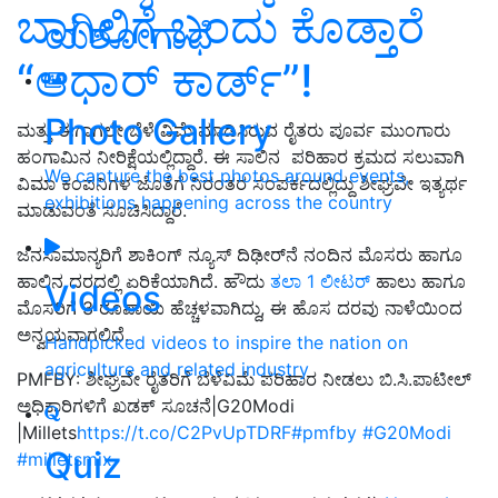
ಬಾಗಿಲಿಗೆ ಬಂದು ಕೊಡ್ತಾರೆ
ಯಶೋಗಾಥೆ
“ಆಧಾರ್‌ ಕಾರ್ಡ್‌”!
Photo Gallery
ಮತ್ತು ಈಗಾಗಲೇ ಬೆಳೆ ವಿಮೆ ಮಾಡಿಸಿರುವ ರೈತರು ಪೂರ್ವ ಮುಂಗಾರು
ಹಂಗಾಮಿನ ನೀರಿಕ್ಷೆಯಲ್ಲಿದ್ದಾರೆ. ಈ ಸಾಲಿನ ಪರಿಹಾರ ಕ್ರಮದ ಸಲುವಾಗಿ
We capture the best photos around events,
ವಿಮಾ ಕಂಪನಿಗಳ ಜೊತೆಗೆ ನಿರಂತರ ಸಂಪರ್ಕದಲ್ಲಿದ್ದು ಶೀಘ್ರವೇ ಇತ್ಯರ್ಥ
exhibitions happening across the country
ಮಾಡುವಂತೆ ಸೂಚಿಸಿದ್ದಾರೆ.
ಜನಸಾಮಾನ್ಯರಿಗೆ ಶಾಕಿಂಗ್‌ ನ್ಯೂಸ್‌ ದಿಢೀರ್‌ನೆ ನಂದಿನ ಮೊಸರು ಹಾಗೂ
ಹಾಲಿನ ದರದಲ್ಲಿ ಏರಿಕೆಯಾಗಿದೆ. ಹೌದು
ತಲಾ 1 ಲೀಟರ್‌
ಹಾಲು ಹಾಗೂ
Videos
ಮೊಸರಿಗೆ 3 ರೂಪಾಯಿ ಹೆಚ್ಚಳವಾಗಿದ್ದು, ಈ ಹೊಸ ದರವು ನಾಳೆಯಿಂದ
ಅನ್ವಯವಾಗಲಿದೆ.
Handpicked videos to inspire the nation on
agriculture and related industry
PMFBY: ಶೀಘ್ರವೇ ರೈತರಿಗೆ ಬೆಳೆವಿಮೆ ಪರಿಹಾರ ನೀಡಲು ಬಿ.ಸಿ.ಪಾಟೀಲ್‌
ಅಧಿಕಾರಿಗಳಿಗೆ ಖಡಕ್‌ ಸೂಚನೆ|G20Modi
|Millets
https://t.co/C2PvUpTDRF
#pmfby
#G20Modi
Quiz
#milletsmix