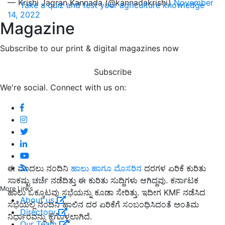
— Krishi Jagran Kannada (@kannadakrishi)
November
Take a quiz and test your agriculture knowledge
14, 2022
Magazine
Subscribe to our print & digital magazines now
Subscribe
We're social. Connect with us on:
ಈ ಮೊದಲು ನಂದಿನಿ
ಹಾಲು ಹಾಗೂ ಮೊಸರಿನ
ದರಗಳ ಏರಿಕೆ ಕುರಿತು
ಸಾಕಷ್ಟು ಚರ್ಚೆ ನಡೆದಿತ್ತು ಈ ಕುರಿತು ಸುದ್ದಿಗಳು ಆಗಿದ್ದವು. ಕರ್ನಾಟಕ
More Links
ಹಾಲು ಒಕ್ಕೂಟವು ಸಭೆಯನ್ನು ಕೂಡಾ ಸೇರಿತ್ತು. ಇದೀಗ KMF ನಡೆಸಿದ
About us
ಸಭೆಯಲ್ಲಿ ನಂದಿನಿ ಹಾಲಿನ ದರ ಏರಿಕೆಗೆ ಸಂಬಂಧಿಸಿದಂತೆ ಅಂತಿಮ
Directory
ನಿರ್ಧಾರವನ್ನು ಕೈಗೊಳ್ಳಲಾಗಿದೆ.
Our Team