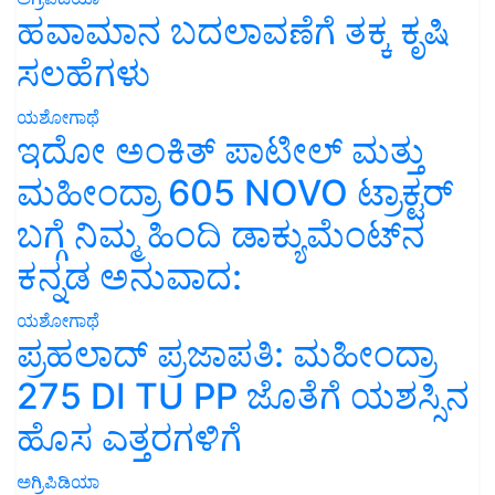
ಹವಾಮಾನ ಬದಲಾವಣೆಗೆ ತಕ್ಕ ಕೃಷಿ
ಸಲಹೆಗಳು
ಯಶೋಗಾಥೆ
ಇದೋ ಅಂಕಿತ್ ಪಾಟೀಲ್ ಮತ್ತು
ಮಹೀಂದ್ರಾ 605 NOVO ಟ್ರಾಕ್ಟರ್
ಬಗ್ಗೆ ನಿಮ್ಮ ಹಿಂದಿ ಡಾಕ್ಯುಮೆಂಟ್‌ನ
ಕನ್ನಡ ಅನುವಾದ:
ಯಶೋಗಾಥೆ
ಪ್ರಹಲಾದ್ ಪ್ರಜಾಪತಿ: ಮಹೀಂದ್ರಾ
275 DI TU PP ಜೊತೆಗೆ ಯಶಸ್ಸಿನ
ಹೊಸ ಎತ್ತರಗಳಿಗೆ
ಅಗ್ರಿಪಿಡಿಯಾ