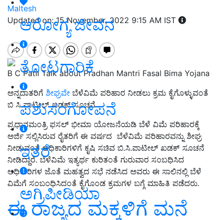
Maltesh
ಆರೋಗ್ಯ ಜೀವನ
Updated on: 15 November, 2022 9:15 AM IST
ತೋಟಗಾರಿಕೆ
B C Patil Talk about Pradhan Mantri Fasal Bima Yojana
ಅನ್ನದಾತರಿಗೆ
ಶೀಘ್ರವೇ
ಬೆಳೆವಿಮೆ ಪರಿಹಾರ ನೀಡಲು ಕ್ರಮ ಕೈಗೊಳ್ಳುವಂತೆ
ಪಶುಸಂಗೋಪನೆ
ಬಿ ಸಿ ಪಾಟೀಲ್‌ ಖಡಕ್‌ ಸೂಚನೆ
ಪ್ರಧಾನಮಂತ್ರಿ ಫಸಲ್ ಭೀಮಾ ಯೋಜನೆಯಡಿ ಬೆಳೆ ವಿಮೆ ಪರಿಹಾರಕ್ಕೆ
ಅರ್ಜಿ ಸಲ್ಲಿಸಿರುವ ರೈತರಿಗೆ ಈ ವರ್ಷದ ಬೆಳೆವಿಮೆ ಪರಿಹಾರವನ್ನು ಶೀಘ್ರ
ಇತರೆ
ನೀಡುವಂತೆ ಅಧಿಕಾರಿಗಳಿಗೆ ಕೃಷಿ ಸಚಿವ ಬಿ.ಸಿ.ಪಾಟೀಲ್ ಖಡಕ್‌ ಸೂಚನೆ
ನೀಡಿದ್ದಾರೆ. ಬೆಳೆವಿಮೆ ಇತ್ಯರ್ಥ ಕುರಿತಂತೆ ಗುರುವಾರ ಸಂಬಧಿಸಿದ
ಅಧಿಕಾರಿಗಳ ಜೊತೆ ಮಹತ್ವದ ಸಭೆ ನಡೆಸಿದ ಅವರು ಈ ಸಾಲಿನಲ್ಲಿ ಬೆಳೆ
ವಿಮೆಗೆ ಸಂಬಂಧಿಸಿದಂತೆ ಕೈಗೊಂಡ ಕ್ರಮಗಳ ಬಗ್ಗೆ ಮಾಹಿತಿ ಪಡೆದರು.
ಅಗ್ರಿಪೀಡಿಯಾ
ಈ ರಾಜ್ಯದ ಮಕ್ಕಳಿಗೆ ಮನೆ