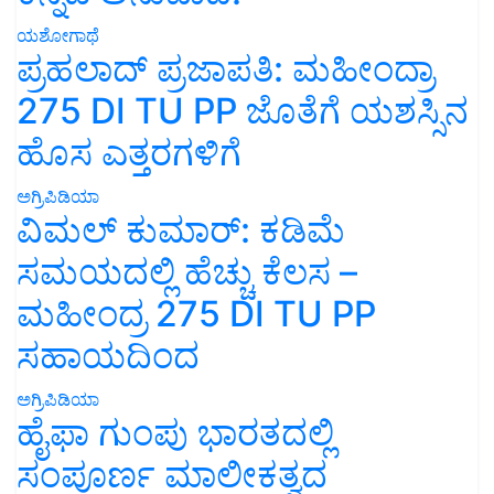
ಯಶೋಗಾಥೆ
ಪ್ರಹಲಾದ್ ಪ್ರಜಾಪತಿ: ಮಹೀಂದ್ರಾ
275 DI TU PP ಜೊತೆಗೆ ಯಶಸ್ಸಿನ
ಹೊಸ ಎತ್ತರಗಳಿಗೆ
ಅಗ್ರಿಪಿಡಿಯಾ
ವಿಮಲ್ ಕುಮಾರ್: ಕಡಿಮೆ
ಸಮಯದಲ್ಲಿ ಹೆಚ್ಚು ಕೆಲಸ –
ಮಹೀಂದ್ರ 275 DI TU PP
ಸಹಾಯದಿಂದ
ಅಗ್ರಿಪಿಡಿಯಾ
ಹೈಫಾ ಗುಂಪು ಭಾರತದಲ್ಲಿ
ಸಂಪೂರ್ಣ ಮಾಲೀಕತ್ವದ