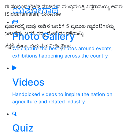
ಈ ಸಂಬಂಧ ಟ್ವೀಟ್‌ ಮಾಡಿರುವ ಮುಖ್ಯಮಂತ್ರಿ ಸಿದ್ದರಾಮಯ್ಯ ಅವರು
ಯಶೋಗಾಥೆ
(Siddaramaiah)
ಚುನಾವಣಾ
ಪೂರ್ವದಲ್ಲಿ ನಾವು ನಾಡಿನ ಜನರಿಗೆ
5
ಪ್ರಮುಖ ಗ್ಯಾರೆಂಟಿಗಳನ್ನು
Photo Gallery
ನೀಡಿದ್ದೆವು
,
ಜನತೆ ನಮ್ಮ ಮೇಲೆ ನಂಬಿಕೆಯಿಟ್ಟು
ಪಕ್ಷಕ್ಕೆ ಪೂರ್ಣ ಬಹುಮತ ನೀಡಿದ್ದರಿಂದ
,
We capture the best photos around events,
exhibitions happening across the country
Videos
Handpicked videos to inspire the nation on
agriculture and related industry
Quiz