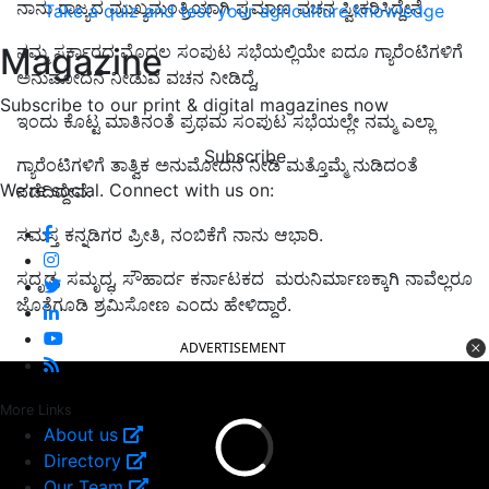
ನಾನು ರಾಜ್ಯದ ಮುಖ್ಯಮಂತ್ರಿಯಾಗಿ ಪ್ರಮಾಣ ವಚನ ಸ್ವೀಕರಿಸಿದ್ದೇನೆ.
Take a quiz and test your agriculture knowledge
Magazine
ನಮ್ಮ ಸರ್ಕಾರದ ಮೊದಲ ಸಂಪುಟ ಸಭೆಯಲ್ಲಿಯೇ ಐದೂ ಗ್ಯಾರೆಂಟಿಗಳಿಗೆ
ಅನುಮೋದನೆ ನೀಡುವ ವಚನ ನೀಡಿದ್ದೆ,
Subscribe to our print & digital magazines now
ಇಂದು ಕೊಟ್ಟ ಮಾತಿನಂತೆ ಪ್ರಥಮ ಸಂಪುಟ ಸಭೆಯಲ್ಲೇ ನಮ್ಮ ಎಲ್ಲಾ
Subscribe
ಗ್ಯಾರೆಂಟಿಗಳಿಗೆ ತಾತ್ವಿಕ ಅನುಮೋದನೆ ನೀಡಿ ಮತ್ತೊಮ್ಮೆ ನುಡಿದಂತೆ
We're social. Connect with us on:
ನಡೆದಿದ್ದೇವೆ.
ಸಮಸ್ತ ಕನ್ನಡಿಗರ ಪ್ರೀತಿ,
ನಂಬಿಕೆಗೆ ನಾನು ಆಭಾರಿ.
ಸದೃಢ,
ಸಮೃದ್ಧ
,
ಸೌಹಾರ್ದ ಕರ್ನಾಟಕದ ಮರುನಿರ್ಮಾಣಕ್ಕಾಗಿ ನಾವೆಲ್ಲರೂ
ಜೊತೆಗೂಡಿ ಶ್ರಮಿಸೋಣ
ಎಂದು ಹೇಳಿದ್ದಾರೆ.
ADVERTISEMENT
More Links
About us
Directory
Our Team