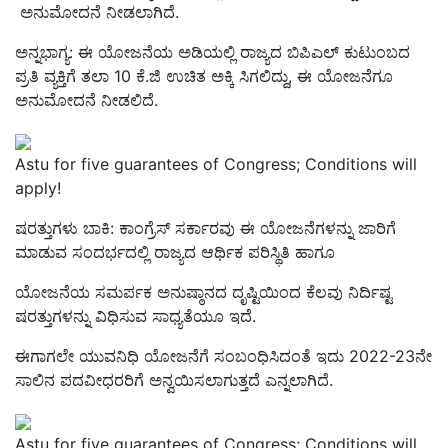
ಅನುಮೋದನೆ ನೀಡಲಾಗಿದೆ.
ಅನ್ನಭಾಗ್ಯ: ಈ ಯೋಜನೆಯ ಅಡಿಯಲ್ಲಿ ರಾಜ್ಯದ ಬಿಪಿಎಲ್‌ ಕುಟುಂಬದ
ಪ್ರತಿ ವ್ಯಕ್ತಿಗೆ ತಲಾ 10 ಕೆ.ಜಿ ಉಚಿತ ಅಕ್ಕಿ ಸಿಗಲಿದ್ದು, ಈ ಯೋಜನೆಗೂ
ಅನುಮೋದನೆ ನೀಡಲಿದೆ.
Astu for five guarantees of Congress; Conditions will
apply!
ಷರತ್ತುಗಳು ಬಾಕಿ: ಕಾಂಗ್ರೆಸ್‌ ಸರ್ಕಾರವು ಈ ಯೋಜನೆಗಳನ್ನು ಜಾರಿಗೆ
ಮಾಡುವ ಸಂದರ್ಭದಲ್ಲಿ ರಾಜ್ಯದ ಆರ್ಥಿಕ ಪರಿಸ್ಥಿತಿ ಹಾಗೂ
ಯೋಜನೆಯ ಸಮರ್ಪಕ ಅನುಷ್ಠಾನದ ದೃಷ್ಟಿಯಿಂದ ಕೆಲವು ನಿರ್ದಿಷ್ಟ
ಷರತ್ತುಗಳನ್ನು ವಿಧಿಸುವ ಸಾಧ್ಯತೆಯೂ ಇದೆ.
ಈಗಾಗಲೇ ಯುವನಿಧಿ ಯೋಜನೆಗೆ ಸಂಬಂಧಿಸಿದಂತೆ ಇದು 2022-23ನೇ
ಸಾಲಿನ ಪದವೀಧರರಿಗೆ ಅನ್ವಯಿಸಲಾಗುತ್ತದೆ ಎನ್ನಲಾಗಿದೆ.
Astu for five guarantees of Congress; Conditions will