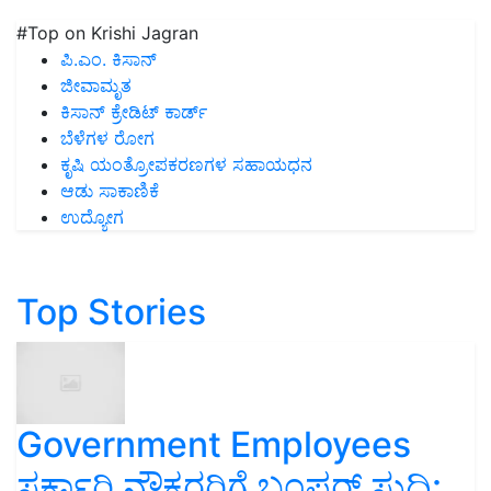
#Top on Krishi Jagran
ಪಿ.ಎಂ. ಕಿಸಾನ್
ಜೀವಾಮೃತ
ಕಿಸಾನ್ ಕ್ರೇಡಿಟ್ ಕಾರ್ಡ್
ಬೆಳೆಗಳ ರೋಗ
ಕೃಷಿ ಯಂತ್ರೋಪಕರಣಗಳ ಸಹಾಯಧನ
ಆಡು ಸಾಕಾಣಿಕೆ
ಉದ್ಯೋಗ
Top Stories
Government Employees
ಸರ್ಕಾರಿ ನೌಕರರಿಗೆ ಬಂಪರ್‌ ಸುದ್ದಿ: