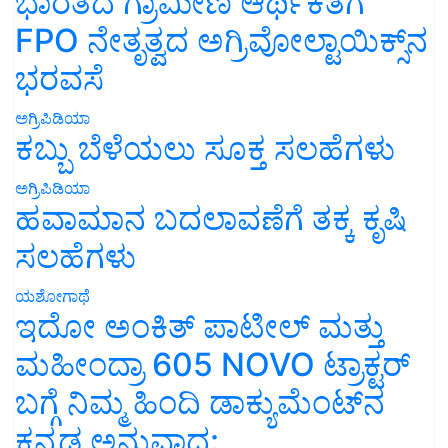
ಭಾರತದ ಗ್ರಾಮೀಣ ಆರ್ಥಿಕತೆಗೆ
FPO ನೇತೃತ್ವದ ಅಗ್ರಿವೋಲ್ಟಾಯಿಕ್ಸ್‌ನ
ಭರವಸೆ
ಅಗ್ರಿಪಿಡಿಯಾ
ಕಬ್ಬು ಬೆಳೆಯಲು ಸೂಕ್ತ ಸಲಹೆಗಳು
ಅಗ್ರಿಪಿಡಿಯಾ
ಹವಾಮಾನ ಬದಲಾವಣೆಗೆ ತಕ್ಕ ಕೃಷಿ
ಸಲಹೆಗಳು
ಯಶೋಗಾಥೆ
ಇದೋ ಅಂಕಿತ್ ಪಾಟೀಲ್ ಮತ್ತು
ಮಹೀಂದ್ರಾ 605 NOVO ಟ್ರಾಕ್ಟರ್
ಬಗ್ಗೆ ನಿಮ್ಮ ಹಿಂದಿ ಡಾಕ್ಯುಮೆಂಟ್‌ನ
ಕನ್ನಡ ಅನುವಾದ: