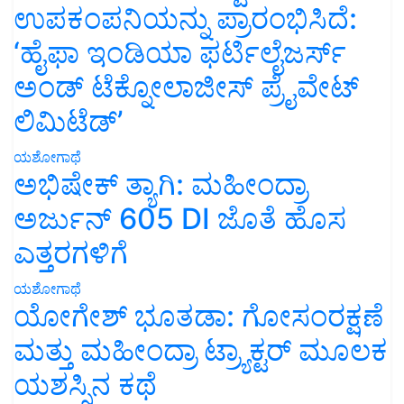
ಉಪಕಂಪನಿಯನ್ನು ಪ್ರಾರಂಭಿಸಿದೆ:
‘ಹೈಫಾ ಇಂಡಿಯಾ ಫರ್ಟಿಲೈಜರ್ಸ್
ಅಂಡ್ ಟೆಕ್ನೋಲಾಜೀಸ್ ಪ್ರೈವೇಟ್
ಲಿಮಿಟೆಡ್’
ಯಶೋಗಾಥೆ
ಅಭಿಷೇಕ್ ತ್ಯಾಗಿ: ಮಹೀಂದ್ರಾ
ಅರ್ಜುನ್ 605 DI ಜೊತೆ ಹೊಸ
ಎತ್ತರಗಳಿಗೆ
ಯಶೋಗಾಥೆ
ಯೋಗೇಶ್ ಭೂತಡಾ: ಗೋಸಂರಕ್ಷಣೆ
ಮತ್ತು ಮಹೀಂದ್ರಾ ಟ್ರ್ಯಾಕ್ಟರ್ ಮೂಲಕ
ಯಶಸ್ಸಿನ ಕಥೆ