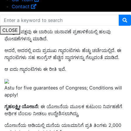
Contact
ಕಾಂಗ್ರೆಸ್ ನೀಡಿದ್ದ ಐದು ಭರವಸೆಗಳು ಏನು
CLOSE
ಕಾಂಗ್ರೆಸ್‌ ಪಕ್ಷವು ಈ ಬಾರಿಯ ಚುನಾವಣೆ ಪ್ರಣಾಳಿಕೆಯಲ್ಲಿ ಹಲವು
ಘೋಷಣೆಗಳನ್ನು ಮಾಡಿದೆ.
ಆದರೆ, ಅದರಲ್ಲಿ ಐದು ಪ್ರಮುಖ ಗ್ಯಾರಂಟಿಗಳು ಹೆಚ್ಚು ಚರ್ಚೆಯಲ್ಲಿದೆ. ಈ
ಗ್ಯಾರಂಟಿಗಳು ಸಹ ಕಾಂಗ್ರೆಸ್‌ ಹೆಚ್ಚಿನ ಸ್ಥಾನಗಳನ್ನು ಗೆಲ್ಲುವಂತೆ ಮಾಡಿದೆ.
ಆ ಐದು ಗ್ಯಾರಂಟಿಗಳು ಈ ರೀತಿ ಇವೆ.
Astu for five guarantees of Congress; Conditions will
apply!
ಗೃಹಲಕ್ಷ್ಮೀ ಯೋಜನೆ:
ಈ ಯೋಜನೆಯ ಮೂಲಕ ಕುಟುಂಬ ನಿರ್ವಹಣೆಗೆ
ಆರ್ಥಿಕ ಬೆಂಬಲ ನೀಡಲು ಉದ್ದೇಶಿಸಲಾಗಿದ್ದು,
ಯೋಜನೆಯ ಅಡಿಯಲ್ಲಿ ಮನೆಯ ಯಜಮಾನಿಗೆ ಪ್ರತಿ ತಿಂಗಳು 2,000