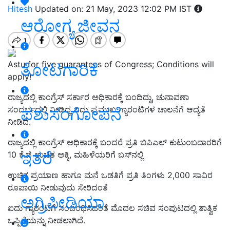
Hitesh
Updated on: 21 May, 2023 12:02 PM IST
ಆರೋಗ್ಯ ಜೀವನ
Astu for five guarantees of Congress; Conditions will
ತೋಟಗಾರಿಕೆ
apply!
ರಾಜ್ಯದಲ್ಲಿ ಕಾಂಗ್ರೆಸ್‌ ಸರ್ಕಾರ ಅಧಿಕಾರಕ್ಕೆ ಬಂದಿದ್ದು, ಚುನಾವಣಾ
ಪಶುಸಂಗೋಪನೆ
ಸಂದರ್ಭದಲ್ಲಿ ನೀಡಿದ್ದ ಐದು ಪ್ರಮುಖ ಗ್ಯಾರಂಟಿಗಳ ಚಾಲನೆಗೆ ಆದ್ಯತೆ
ನೀಡಿದೆ.
ರಾಜ್ಯದಲ್ಲಿ ಕಾಂಗ್ರೆಸ್‌ ಅಧಿಕಾರಕ್ಕೆ ಬಂದರೆ ಪ್ರತಿ ಬಿಪಿಎಲ್‌ ಕುಟುಂಬದಾರರಿಗೆ
ಇತರೆ
10 ಕೆ.ಜಿ ಉಚಿತ ಅಕ್ಕಿ, ಮಹಿಳೆಯರಿಗೆ ಬಸ್‌ನಲ್ಲಿ
ಉಚಿತ ಪ್ರಯಾಣ ಹಾಗೂ ಮನೆ ಒಡತಿಗೆ ಪ್ರತಿ ತಿಂಗಳು 2,000 ಸಾವಿರ
ರೂಪಾಯಿ ನೀಡುವುದು ಸೇರಿದಂತೆ
ಅಗ್ರಿಪೀಡಿಯಾ
ಐದು ಗ್ಯಾರಂಟಿಗೆ ಸಂಬಂಧಿಸಿದಂತೆ ಮೊದಲ ಸಚಿವ ಸಂಪುಟದಲ್ಲಿ ತಾತ್ವಿಕ
ಒಪ್ಪಿಗೆಯನ್ನು ನೀಡಲಾಗಿದೆ.