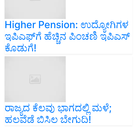
Higher Pension: ಉದ್ಯೋಗಿಗಳ
ಇಪಿಎಫ್‌ಗೆ ಹೆಚ್ಚಿನ ಪಿಂಚಣಿ ಇಪಿಎಸ್‌
ಕೊಡುಗೆ!
ರಾಜ್ಯದ ಕೆಲವು ಭಾಗದಲ್ಲಿ ಮಳೆ;
ಹಲವೆಡೆ ಬಿಸಿಲ ಬೇಗುದಿ!