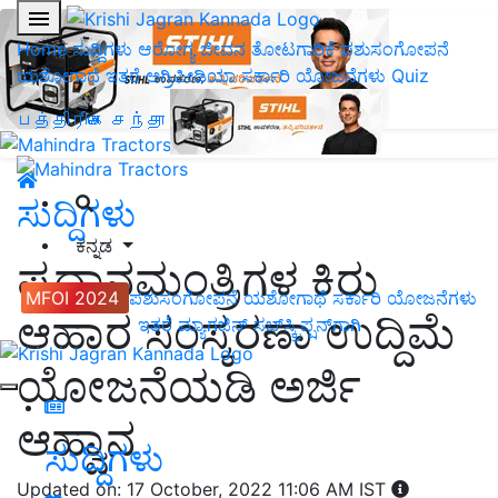
Home
ಸುದ್ದಿಗಳು
ಆರೋಗ್ಯ ಜೀವನ
ತೋಟಗಾರಿಕೆ
ಪಶುಸಂಗೋಪನೆ
ಯಶೋಗಾಥೆ
ಇತರೆ
ಅಗ್ರಿಪೀಡಿಯಾ
ಸರ್ಕಾರಿ ಯೋಜನೆಗಳು
Quiz
பத்திரிகை சந்தா
ಸುದ್ದಿಗಳು
ಕನ್ನಡ
ಪ್ರಧಾನಮಂತ್ರಿಗಳ ಕಿರು
MFOI 2024
ಪಶುಸಂಗೋಪನೆ
ಯಶೋಗಾಥೆ
ಸರ್ಕಾರಿ ಯೋಜನೆಗಳು
ಆಹಾರ ಸಂಸ್ಕರಣಾ ಉದ್ದಿಮೆ
ಇತರೆ
ಮ್ಯಾಗಜಿನ್‌ ಸಬ್‌ಸ್ಕ್ರಿಪ್ಷನ್‌ಗಾಗಿ
ಯೋಜನೆಯಡಿ ಅರ್ಜಿ
ಆಹ್ವಾನ
ಸುದ್ದಿಗಳು
Updated on: 17 October, 2022 11:06 AM IST