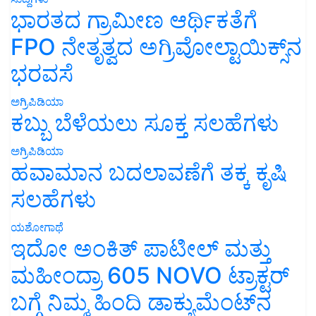
ಭಾರತದ ಗ್ರಾಮೀಣ ಆರ್ಥಿಕತೆಗೆ
FPO ನೇತೃತ್ವದ ಅಗ್ರಿವೋಲ್ಟಾಯಿಕ್ಸ್‌ನ
ಭರವಸೆ
ಅಗ್ರಿಪಿಡಿಯಾ
ಕಬ್ಬು ಬೆಳೆಯಲು ಸೂಕ್ತ ಸಲಹೆಗಳು
ಅಗ್ರಿಪಿಡಿಯಾ
ಹವಾಮಾನ ಬದಲಾವಣೆಗೆ ತಕ್ಕ ಕೃಷಿ
ಸಲಹೆಗಳು
ಯಶೋಗಾಥೆ
ಇದೋ ಅಂಕಿತ್ ಪಾಟೀಲ್ ಮತ್ತು
ಮಹೀಂದ್ರಾ 605 NOVO ಟ್ರಾಕ್ಟರ್
ಬಗ್ಗೆ ನಿಮ್ಮ ಹಿಂದಿ ಡಾಕ್ಯುಮೆಂಟ್‌ನ