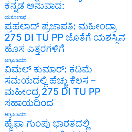
ಕನ್ನಡ ಅನುವಾದ:
ಯಶೋಗಾಥೆ
ಪ್ರಹಲಾದ್ ಪ್ರಜಾಪತಿ: ಮಹೀಂದ್ರಾ
275 DI TU PP ಜೊತೆಗೆ ಯಶಸ್ಸಿನ
ಹೊಸ ಎತ್ತರಗಳಿಗೆ
ಅಗ್ರಿಪಿಡಿಯಾ
ವಿಮಲ್ ಕುಮಾರ್: ಕಡಿಮೆ
ಸಮಯದಲ್ಲಿ ಹೆಚ್ಚು ಕೆಲಸ –
ಮಹೀಂದ್ರ 275 DI TU PP
ಸಹಾಯದಿಂದ
ಅಗ್ರಿಪಿಡಿಯಾ
ಹೈಫಾ ಗುಂಪು ಭಾರತದಲ್ಲಿ