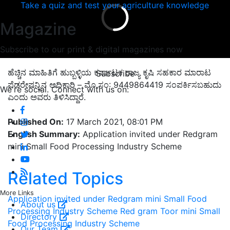
Take a quiz and test your agriculture knowledge
Magazine
Subscribe to our print & digital magazines now
ಹೆಚ್ಚಿನ ಮಾಹಿತಿಗೆ ಹುಬ್ಬಳ್ಳಿಯ ಕರ್ನಾಟಕ ರಾಜ್ಯ ಕೃಷಿ ಸಹಕಾರ ಮಾರಾಟ
Subscribe
ಫೆಡರೇಷನ್ನಿನ ಅಧಿಕಾರಿ – ಮೊ.ಸಂ: 9449864419 ಸಂಪರ್ಕಿಸಬಹುದು
We're social. Connect with us on:
ಎಂದು ಅವರು ತಿಳಿಸಿದ್ದಾರೆ.
Published On:
17 March 2021, 08:01 PM
English Summary:
Application invited under Redgram
mini Small Food Processing Industry Scheme
Related Topics
More Links
Application invited under Redgram mini Small Food
About us
Processing Industry Scheme
Red gram
Toor
mini Small
Directory
Food Processing Industry Scheme
Our Team