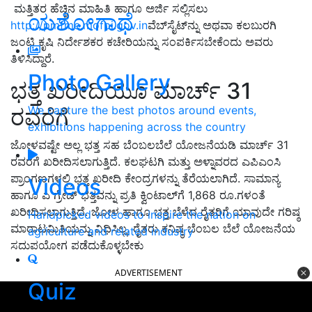
ಮತ್ತಿತರ ಹೆಚ್ಚಿನ ಮಾಹಿತಿ ಹಾಗೂ ಅರ್ಜಿ ಸಲ್ಲಿಸಲು
ಯಶೋಗಾಥೆ
http://pmfme.mofpi.gov.in
ವೆಬ್‍ಸೈಟ್‍ನ್ನು ಅಥವಾ ಕಲಬುರಗಿ
ಜಂಟಿ ಕೃಷಿ ನಿರ್ದೇಶಕರ ಕಚೇರಿಯನ್ನು ಸಂಪರ್ಕಿಸಬೇಕೆಂದು ಅವರು
ತಿಳಿಸಿದ್ದಾರೆ.
Photo Gallery
ಭತ್ತ ಖರೀದಿಯೂ ಮಾರ್ಚ್ 31
We capture the best photos around events,
ರವರೆಗೆ
exhibitions happening across the country
ಜೋಳವಷ್ಟೇ ಅಲ್ಲ ಭತ್ತ ಸಹ ಬೆಂಬಲಬೆಲೆ ಯೋಜನೆಯಡಿ ಮಾರ್ಚ್ 31
ರವರೆಗೆ ಖರೀದಿಸಲಾಗುತ್ತಿದೆ. ಕಲಘಟಗಿ ಮತ್ತು ಅಳ್ನಾವರದ ಎಪಿಎಂಸಿ
ಪ್ರಾಂಗಣಗಳಲ್ಲಿ ಭತ್ತ ಖರೀದಿ ಕೇಂದ್ರಗಳನ್ನು ತೆರೆಯಲಾಗಿದೆ. ಸಾಮಾನ್ಯ
Videos
ಹಾಗೂ ಎ ಗ್ರೇಡ್ ಭತ್ತವನ್ನು ಪ್ರತಿ ಕ್ವಿಂಟಾಲ್‍ಗೆ 1,868 ರೂ.ಗಳಂತೆ
ಖರೀದಿಸಲಾಗುತ್ತಿದೆ. ಜೋಳ ಹಾಗೂ ಭತ್ತ ಬೆಳೆದ ರೈತರಿಗೆ ಯಾವುದೇ ಗರಿಷ್ಠ
Handpicked videos to inspire the nation on
ಮಾರಾಟಮಿತಿಯನ್ನು ವಿಧಿಸಿಲ್ಲ. ರೈತರು ಕನಿಷ್ಠ ಬೆಂಬಲ ಬೆಲೆ ಯೋಜನೆಯ
agriculture and related industry
ಸದುಪಯೋಗ ಪಡೆದುಕೊಳ್ಳಬೇಕು
ADVERTISEMENT
Quiz