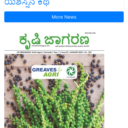
ಯಶಸ್ಸಿನ ಕಥೆ
More News