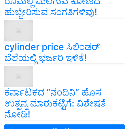
ರೂಮಲ್ಲಿ ಮಲಗುವ ಕೋಣದ
ಹುಬ್ಬೇರಿಸುವ ಸಂಗತಿಗಳಿವು!
cylinder price ಸಿಲಿಂಡರ್‌
ಬೆಲೆಯಲ್ಲಿ ಭರ್ಜರಿ ಇಳಿಕೆ!
ಕರ್ನಾಟಕದ “ನಂದಿನಿ” ಹೊಸ
ಉತ್ಪನ್ನ ಮಾರುಕಟ್ಟೆಗೆ: ವಿಶೇಷತೆ
ನೋಡಿ!