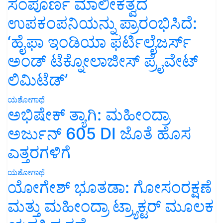
ಸಂಪೂರ್ಣ ಮಾಲೀಕತ್ವದ
ಉಪಕಂಪನಿಯನ್ನು ಪ್ರಾರಂಭಿಸಿದೆ:
‘ಹೈಫಾ ಇಂಡಿಯಾ ಫರ್ಟಿಲೈಜರ್ಸ್
ಅಂಡ್ ಟೆಕ್ನೋಲಾಜೀಸ್ ಪ್ರೈವೇಟ್
ಲಿಮಿಟೆಡ್’
ಯಶೋಗಾಥೆ
ಅಭಿಷೇಕ್ ತ್ಯಾಗಿ: ಮಹೀಂದ್ರಾ
ಅರ್ಜುನ್ 605 DI ಜೊತೆ ಹೊಸ
ಎತ್ತರಗಳಿಗೆ
ಯಶೋಗಾಥೆ
ಯೋಗೇಶ್ ಭೂತಡಾ: ಗೋಸಂರಕ್ಷಣೆ
ಮತ್ತು ಮಹೀಂದ್ರಾ ಟ್ರ್ಯಾಕ್ಟರ್ ಮೂಲಕ