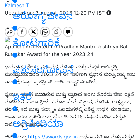
Kalmesh T
ಆರೋಗ್ಯ ಜೀವನ
Updated on: 3 August, 2023 12:20 PM IST
ತೋಟಗಾರಿಕೆ
Application Invited for Pradhan Mantri Rashtriya Bal
Puraskar Award for the year 2023-24
ಪಶುಸಂಗೋಪನೆ
ಧಾರವಾಡ : ಕೇಂದ್ರ ಸರ್ಕಾರದ ಮಹಿಳಾ ಮತ್ತು ಮಕ್ಕಳ ಅಭಿವೃದ್ಧಿ
ಮಂತ್ರಾಲಯದಿಂದ 2023-24 ನೇ ಸಾಲಿಗಾಗಿ ಪ್ರಧಾನ ಮಂತ್ರಿ ರಾಷ್ಟ್ರೀಯ
ಬಾಲ ಪುರಸ್ಕಾರ ಪ್ರಶಸ್ತಿಗಾಗಿ ಅರ್ಜಿ ಆಹ್ವಾನಿಸಲಾಗಿದೆ.
ಇತರೆ
ಧೈರ್ಯ, ಸಾಹಸ ಮಾಡಿರುವ ಮತ್ತು ಪ್ರಾಣದ ಹಂಗು ತೊರೆದು ಜೀವ ರಕ್ಷಣೆ
ಮಾಡಿರುವ ಹಾಗೂ ಕ್ರೀಡೆ, ಸಮಾಜ ಸೇವೆ, ವಿಜ್ಞಾನ, ಮಾಹಿತಿ ತಂತ್ರಜ್ಞಾನ,
ಪರಿಸರ, ಕಲೆ ಮತ್ತು ಸಂಸ್ಕೃತಿ ವಿಷಯಗಳಲ್ಲಿ ವಿಶಿಷ್ಟ ಸಾಧನೆ ಮಾಡಿರುವ,
ಅಸಾಧಾರಣ ಪ್ರತಿಭೆಯನ್ನು ಹೊಂದಿರುವ 18 ವರ್ಷದೊಳಗಿನ ಮಕ್ಕಳು
ಅಗ್ರಿಪೀಡಿಯಾ
ಅರ್ಜಿ ಸಲ್ಲಿಸಬಹುದು.
ಅರ್ಜಿಯನ್ನು
https://awards.gov.in
ಅಥವಾ ಮಹಿಳಾ ಮತ್ತು ಮಕ್ಕಳ