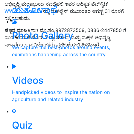
ಅಭಿವೃದ್ಧಿ ಮಂತ್ರಾಲಯ ನವದೆಹಲಿ ಇವರ ಅಧಿಕೃತ ವೆಬ್‍ಸೈಟ್
ಯಶೋಗಾಥೆ
WWW.wcd.nic.in
ನಲ್ಲಿ ಆನ್‍ಲೈನ್ ಮುಖಾಂತರ ಆಗಸ್ಟ್ 31 ರೊಳಗೆ
ಸಲ್ಲಿಸಬಹುದು.
ಹೆಚ್ಚಿನ ಮಾಹಿತಿಗಾಗಿ ಮೊ.ಸಂ.9972873509, 0836-2447850 ಗೆ
Photo Gallery
ಸಂಪರ್ಕಿಸಬಹುದೆಂದು ಜಿಲ್ಲಾ ಮಹಿಳಾ ಮತ್ತು ಮಕ್ಕಳ ಅಭಿವೃದ್ಧಿ
ಇಲಾಖೆಯ ಉಪನಿರ್ದೇಶಕರು ಪ್ರಕಟಣೆಯಲ್ಲಿ ತಿಳಿಸಿದ್ದಾರೆ.
We capture the best photos around events,
exhibitions happening across the country
Videos
Handpicked videos to inspire the nation on
agriculture and related industry
Quiz