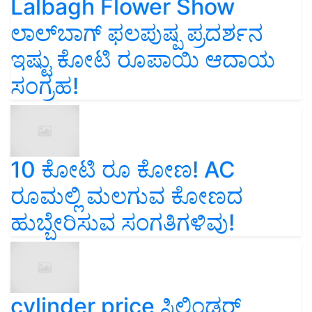
Lalbagh Flower Show
ಲಾಲ್‌ಬಾಗ್ ಫಲಪುಷ್ಪ ಪ್ರದರ್ಶನ
ಇಷ್ಟು ಕೋಟಿ ರೂಪಾಯಿ ಆದಾಯ
ಸಂಗ್ರಹ!
10 ಕೋಟಿ ರೂ ಕೋಣ! AC
ರೂಮಲ್ಲಿ ಮಲಗುವ ಕೋಣದ
ಹುಬ್ಬೇರಿಸುವ ಸಂಗತಿಗಳಿವು!
cylinder price ಸಿಲಿಂಡರ್‌