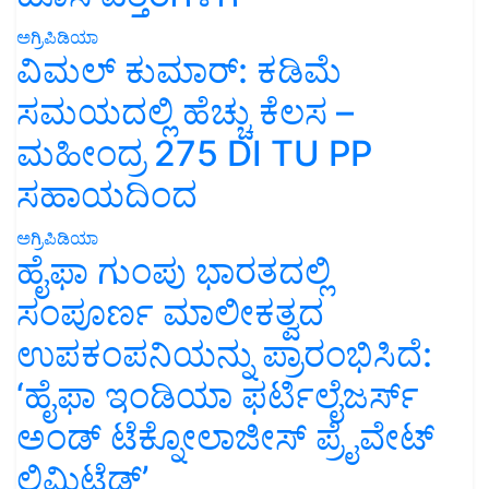
ಅಗ್ರಿಪಿಡಿಯಾ
ವಿಮಲ್ ಕುಮಾರ್: ಕಡಿಮೆ
ಸಮಯದಲ್ಲಿ ಹೆಚ್ಚು ಕೆಲಸ –
ಮಹೀಂದ್ರ 275 DI TU PP
ಸಹಾಯದಿಂದ
ಅಗ್ರಿಪಿಡಿಯಾ
ಹೈಫಾ ಗುಂಪು ಭಾರತದಲ್ಲಿ
ಸಂಪೂರ್ಣ ಮಾಲೀಕತ್ವದ
ಉಪಕಂಪನಿಯನ್ನು ಪ್ರಾರಂಭಿಸಿದೆ:
‘ಹೈಫಾ ಇಂಡಿಯಾ ಫರ್ಟಿಲೈಜರ್ಸ್
ಅಂಡ್ ಟೆಕ್ನೋಲಾಜೀಸ್ ಪ್ರೈವೇಟ್
ಲಿಮಿಟೆಡ್’