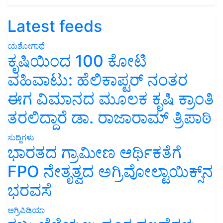
Latest feeds
ಯಶೋಗಾಥೆ
ಕೃಷಿಯಿಂದ 100 ಕೋಟಿ
ವಹಿವಾಟು: ಹೆಲಿಕಾಪ್ಟರ್ ನಂತರ
ಈಗ ವಿಮಾನದ ಮೂಲಕ ಕೃಷಿ ಕ್ರಾಂತಿ
ತರಲಿದ್ದಾರೆ ಡಾ. ರಾಜಾರಾಮ್ ತ್ರಿಪಾಠಿ
ಸುದ್ದಿಗಳು
ಭಾರತದ ಗ್ರಾಮೀಣ ಆರ್ಥಿಕತೆಗೆ
FPO ನೇತೃತ್ವದ ಅಗ್ರಿವೋಲ್ಟಾಯಿಕ್ಸ್‌ನ
ಭರವಸೆ
ಅಗ್ರಿಪಿಡಿಯಾ