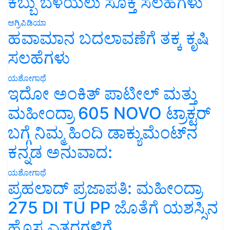
ಕಬ್ಬು ಬೆಳೆಯಲು ಸೂಕ್ತ ಸಲಹೆಗಳು
ಅಗ್ರಿಪಿಡಿಯಾ
ಹವಾಮಾನ ಬದಲಾವಣೆಗೆ ತಕ್ಕ ಕೃಷಿ
ಸಲಹೆಗಳು
ಯಶೋಗಾಥೆ
ಇದೋ ಅಂಕಿತ್ ಪಾಟೀಲ್ ಮತ್ತು
ಮಹೀಂದ್ರಾ 605 NOVO ಟ್ರಾಕ್ಟರ್
ಬಗ್ಗೆ ನಿಮ್ಮ ಹಿಂದಿ ಡಾಕ್ಯುಮೆಂಟ್‌ನ
ಕನ್ನಡ ಅನುವಾದ:
ಯಶೋಗಾಥೆ
ಪ್ರಹಲಾದ್ ಪ್ರಜಾಪತಿ: ಮಹೀಂದ್ರಾ
275 DI TU PP ಜೊತೆಗೆ ಯಶಸ್ಸಿನ
ಹೊಸ ಎತ್ತರಗಳಿಗೆ