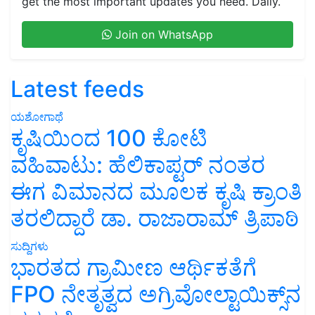
get the most important updates you need. Daily.
Join on WhatsApp
Latest feeds
ಯಶೋಗಾಥೆ
ಕೃಷಿಯಿಂದ 100 ಕೋಟಿ
ವಹಿವಾಟು: ಹೆಲಿಕಾಪ್ಟರ್ ನಂತರ
ಈಗ ವಿಮಾನದ ಮೂಲಕ ಕೃಷಿ ಕ್ರಾಂತಿ
ತರಲಿದ್ದಾರೆ ಡಾ. ರಾಜಾರಾಮ್ ತ್ರಿಪಾಠಿ
ಸುದ್ದಿಗಳು
ಭಾರತದ ಗ್ರಾಮೀಣ ಆರ್ಥಿಕತೆಗೆ
FPO ನೇತೃತ್ವದ ಅಗ್ರಿವೋಲ್ಟಾಯಿಕ್ಸ್‌ನ