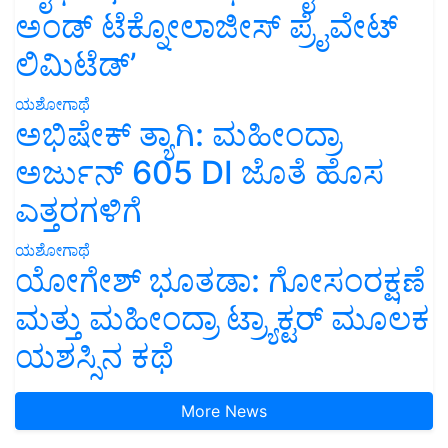
ಅಂಡ್ ಟೆಕ್ನೋಲಾಜೀಸ್ ಪ್ರೈವೇಟ್
ಲಿಮಿಟೆಡ್’
ಯಶೋಗಾಥೆ
ಅಭಿಷೇಕ್ ತ್ಯಾಗಿ: ಮಹೀಂದ್ರಾ
ಅರ್ಜುನ್ 605 DI ಜೊತೆ ಹೊಸ
ಎತ್ತರಗಳಿಗೆ
ಯಶೋಗಾಥೆ
ಯೋಗೇಶ್ ಭೂತಡಾ: ಗೋಸಂರಕ್ಷಣೆ
ಮತ್ತು ಮಹೀಂದ್ರಾ ಟ್ರ್ಯಾಕ್ಟರ್ ಮೂಲಕ
ಯಶಸ್ಸಿನ ಕಥೆ
More News