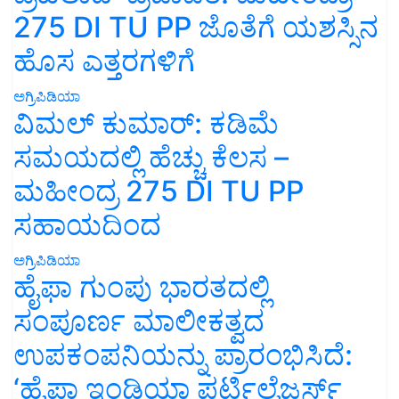
275 DI TU PP ಜೊತೆಗೆ ಯಶಸ್ಸಿನ
ಹೊಸ ಎತ್ತರಗಳಿಗೆ
ಅಗ್ರಿಪಿಡಿಯಾ
ವಿಮಲ್ ಕುಮಾರ್: ಕಡಿಮೆ
ಸಮಯದಲ್ಲಿ ಹೆಚ್ಚು ಕೆಲಸ –
ಮಹೀಂದ್ರ 275 DI TU PP
ಸಹಾಯದಿಂದ
ಅಗ್ರಿಪಿಡಿಯಾ
ಹೈಫಾ ಗುಂಪು ಭಾರತದಲ್ಲಿ
ಸಂಪೂರ್ಣ ಮಾಲೀಕತ್ವದ
ಉಪಕಂಪನಿಯನ್ನು ಪ್ರಾರಂಭಿಸಿದೆ:
‘ಹೈಫಾ ಇಂಡಿಯಾ ಫರ್ಟಿಲೈಜರ್ಸ್