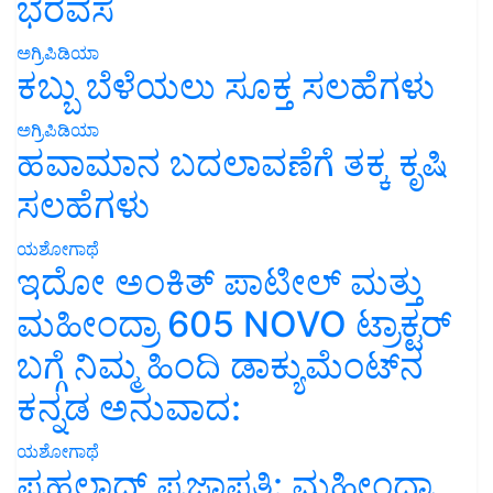
ಭರವಸೆ
ಅಗ್ರಿಪಿಡಿಯಾ
ಕಬ್ಬು ಬೆಳೆಯಲು ಸೂಕ್ತ ಸಲಹೆಗಳು
ಅಗ್ರಿಪಿಡಿಯಾ
ಹವಾಮಾನ ಬದಲಾವಣೆಗೆ ತಕ್ಕ ಕೃಷಿ
ಸಲಹೆಗಳು
ಯಶೋಗಾಥೆ
ಇದೋ ಅಂಕಿತ್ ಪಾಟೀಲ್ ಮತ್ತು
ಮಹೀಂದ್ರಾ 605 NOVO ಟ್ರಾಕ್ಟರ್
ಬಗ್ಗೆ ನಿಮ್ಮ ಹಿಂದಿ ಡಾಕ್ಯುಮೆಂಟ್‌ನ
ಕನ್ನಡ ಅನುವಾದ:
ಯಶೋಗಾಥೆ
ಪ್ರಹಲಾದ್ ಪ್ರಜಾಪತಿ: ಮಹೀಂದ್ರಾ