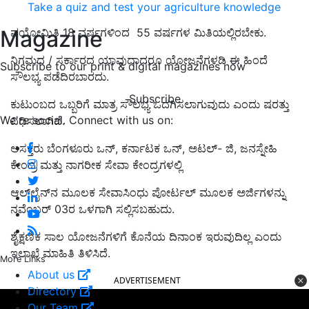
Take a quiz and test your agriculture knowledge
Magazine
ವಯೋಮಿತಿ 18
ವರ್ಷಗಳಿಂದ
55
ವರ್ಷಗಳ ಮಿತಿಯಲ್ಲಿರಬೇಕು.
ನಿಗಮದ / ಸರ್ಕಾರದ ಯಾವುದಾದರೂ ಯೋಜನೆಗಳಡಿ ಈ ಹಿಂದೆ
Subscribe to our print & digital magazines now
ಸೌಲಭ್ಯ ಪಡೆದಿರಬಾರದು.
Subscribe
ಕುಟುಂಬದ ಒಬ್ಬರಿಗೆ ಮಾತ್ರ ಸೌಲಭ್ಯ ಒದಗಿಸಲಾಗುವುದು
ಎಂದು ಷರತ್ತು
We're social. Connect with us on:
ವಿಧಿಸಲಾಗಿದೆ.
ಆಸಕ್ತರು ಬೆಂಗಳೂರು ಒನ್,
ಕರ್ನಾಟಕ ಒನ್
,
ಅಟಲ್- ಜಿ
,
ಜನಸ್ನೇಹಿ
ಕೇಂದ್ರ ಮತ್ತು ನಾಗರೀಕ ಸೇವಾ ಕೇಂದ್ರಗಳಲ್ಲಿ
ಆಲ್‌ಲೈನ್‌ನ
ಮೂಲಕ ಸೇವಾಸಿಂಧು ಪೋರ್ಟಲ್ ಮೂಲಕ ಅರ್ಜಿಗಳನ್ನು
ನವೆಂಬರ್
03ರ ಒಳಗಾಗಿ
ಸಲ್ಲಿಸಬಹುದು.
ಶೈಕ್ಷಣಿಕ ಸಾಲ ಯೋಜನೆಗಳಿಗೆ ಕೊನೆಯ ದಿನಾಂಕ ಇರುವುದಿಲ್ಲ
ಎಂದು
ಇಲಾಖೆ ಮಾಹಿತಿ ತಿಳಿಸಿದೆ.
More Links
About us
ADVERTISEMENT
Directory
Our Team