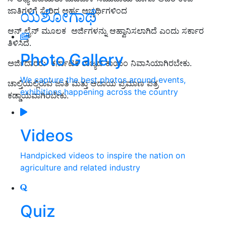
ಜಾತಿಗಳಿಗೆ ಸೇರಿದ ಅರ್ಹ ಅಭ್ಯರ್ಥಿಗಳಿಂದ
ಯಶೋಗಾಥೆ
ಆನ್ ಲೈನ್ ಮೂಲಕ ಅರ್ಜಿಗಳನ್ನು ಆಹ್ವಾನಿಸಲಾಗಿದೆ
ಎಂದು ಸರ್ಕಾರ
ತಿಳಿಸಿದೆ.
Photo Gallery
ಅರ್ಜಿದಾರರು ಕರ್ನಾಟಕ ರಾಜ್ಯದ ಕಾ
ಯಂ ನಿವಾಸಿಯಾ
ಗಿರಬೇಕು.
We capture the best photos around events,
ಚಾಲ್ತಿಯಲ್ಲಿರುವ ಜಾತಿ ಮತ್ತು ಆದಾಯ ಪ್ರಮಾಣ ಪತ್ರ
exhibitions happening across the country
ಕಡ್ಡಾಯವಾಗಿರಬೇಕು.
Videos
Handpicked videos to inspire the nation on
agriculture and related industry
Quiz