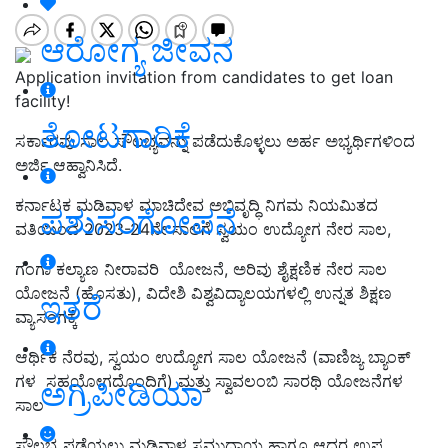
ಆರೋಗ್ಯ ಜೀವನ
Application invitation from candidates to get loan
facility!
ತೋಟಗಾರಿಕೆ
ಸರ್ಕಾರವು ಸಾಲ ಸೌಲಭ್ಯವನ್ನು ಪಡೆದುಕೊಳ್ಳಲು ಅರ್ಹ ಅಭ್ಯರ್ಥಿಗಳಿಂದ
ಅರ್ಜಿ ಆಹ್ವಾನಿಸಿದೆ.
ಕರ್ನಾಟಕ ಮಡಿವಾಳ ಮಾಚಿದೇವ ಅಭಿವೃದ್ಧಿ ನಿಗಮ ನಿಯಮಿತದ
ಪಶುಸಂಗೋಪನೆ
ವತಿಯಿಂದ 2023-24
ನೇ ಸಾಲಿಗೆ ಸ್ವಯಂ ಉದ್ಯೋಗ ನೇರ ಸಾಲ
,
ಗಂಗಾ ಕಲ್ಯಾಣ ನೀರಾವರಿ ಯೋಜನೆ
,
ಅರಿವು ಶೈಕ್ಷಣಿಕ ನೇರ ಸಾಲ
ಯೋಜನೆ (ಹೊಸತು)
,
ವಿದೇಶಿ ವಿಶ್ವವಿದ್ಯಾಲಯಗಳಲ್ಲಿ ಉನ್ನತ ಶಿಕ್ಷಣ
ಇತರೆ
ವ್ಯಾಸಂಗಕ್ಕೆ
ಆರ್ಥಿಕ ನೆರವು
,
ಸ್ವಯಂ ಉದ್ಯೋಗ ಸಾಲ ಯೋಜನೆ (ವಾಣಿಜ್ಯ ಬ್ಯಾಂಕ್
ಗಳ ಸಹಯೋಗದೊಂದಿಗೆ) ಮತ್ತು ಸ್ವಾವಲಂಬಿ ಸಾರಥಿ ಯೋಜನೆಗಳ
ಅಗ್ರಿಪೀಡಿಯಾ
ಸಾಲ
ಸೌಲಭ್ಯ ಪಡೆಯಲು ಮಡಿವಾಳ ಸಮುದಾಯ ಹಾಗೂ ಆದರ ಉಪ