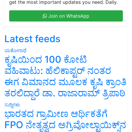
get the most important updates you need. Daily.
Join on WhatsApp
Latest feeds
ಯಶೋಗಾಥೆ
ಕೃಷಿಯಿಂದ 100 ಕೋಟಿ
ವಹಿವಾಟು: ಹೆಲಿಕಾಪ್ಟರ್ ನಂತರ
ಈಗ ವಿಮಾನದ ಮೂಲಕ ಕೃಷಿ ಕ್ರಾಂತಿ
ತರಲಿದ್ದಾರೆ ಡಾ. ರಾಜಾರಾಮ್ ತ್ರಿಪಾಠಿ
ಸುದ್ದಿಗಳು
ಭಾರತದ ಗ್ರಾಮೀಣ ಆರ್ಥಿಕತೆಗೆ
FPO ನೇತೃತ್ವದ ಅಗ್ರಿವೋಲ್ಟಾಯಿಕ್ಸ್‌ನ