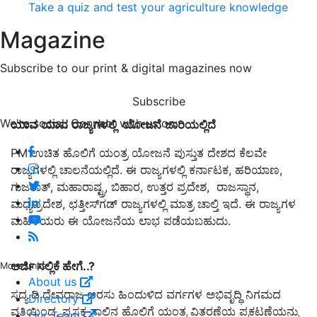
Take a quiz and test your agriculture knowledge
Magazine
Subscribe to our print & digital magazines now
Subscribe
We're social. Connect with us on:
ಯಾವ
ಯಾವ
ರಾಜ್ಯಗಳಲ್ಲಿ
ಯೋಜನೆ
ಜಾರಿಯಲ್ಲಿದೆ
PM ಉಚಿತ ಹೊಲಿಗೆ ಯಂತ್ರ ಯೋಜನೆ ಪುಸ್ತುತ ದೇಶದ ಕೆಲವೇ
ರಾಜ್ಯಗಳಲ್ಲಿ ಚಾಲನೆಯಲ್ಲಿದೆ. ಈ ರಾಜ್ಯಗಳಲ್ಲಿ ಕರ್ನಾಟಕ, ಹರಿಯಾಣ,
ಗುಜರಾತ್, ಮಹಾರಾಷ್ಟ್ರ, ಬಿಹಾರ, ಉತ್ತರ ಪ್ರದೇಶ, ರಾಜಸ್ಥಾನ,
ಮಧ್ಯಪ್ರದೇಶ, ಛತ್ತೀಸ್‌ಗಡ್‌ ರಾಜ್ಯಗಳಲ್ಲಿ ಮಾತ್ರ ಚಾಲ್ತಿ ಇದೆ. ಈ ರಾಜ್ಯಗಳ
ಮಹಿಳೆಯರು ಈ ಯೋಜನೆಯ ಲಾಭ ಪಡೆಯಬಹುದು.
ಅರ್ಜಿ ಸಲ್ಲಿಕೆ ಹೇಗೆ..?
More Links
About us
ಸದ್ಯ ಡಿ.ದೇವರಾಜ ಅರಸು ಹಿಂದುಳಿದ ವರ್ಗಗಳ ಅಭಿವೃದ್ಧಿ ನಿಗಮದ
Directory
ವತಿಯಿಂದ, ಪ್ರಸಕ್ತ ಸಾಲಿನ ಹೊಲಿಗೆ ಯಂತ್ರ ವಿತರಣೆಯ ಪ್ರಕಟಣೆಯನ್ನು
Our Team