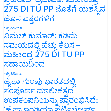
275 DI TU PP ಜೊತೆಗೆ ಯಶಸ್ಸಿನ
ಹೊಸ ಎತ್ತರಗಳಿಗೆ
ಅಗ್ರಿಪಿಡಿಯಾ
ವಿಮಲ್ ಕುಮಾರ್: ಕಡಿಮೆ
ಸಮಯದಲ್ಲಿ ಹೆಚ್ಚು ಕೆಲಸ –
ಮಹೀಂದ್ರ 275 DI TU PP
ಸಹಾಯದಿಂದ
ಅಗ್ರಿಪಿಡಿಯಾ
ಹೈಫಾ ಗುಂಪು ಭಾರತದಲ್ಲಿ
ಸಂಪೂರ್ಣ ಮಾಲೀಕತ್ವದ
ಉಪಕಂಪನಿಯನ್ನು ಪ್ರಾರಂಭಿಸಿದೆ:
‘ಹೈಫಾ ಇಂಡಿಯಾ ಫರ್ಟಿಲೈಜರ್ಸ್