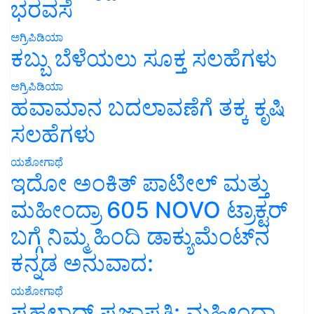
ಭರವಸೆ
ಅಗ್ರಿಪಿಡಿಯಾ
ಕಬ್ಬು ಬೆಳೆಯಲು ಸೂಕ್ತ ಸಲಹೆಗಳು
ಅಗ್ರಿಪಿಡಿಯಾ
ಹವಾಮಾನ ಬದಲಾವಣೆಗೆ ತಕ್ಕ ಕೃಷಿ
ಸಲಹೆಗಳು
ಯಶೋಗಾಥೆ
ಇದೋ ಅಂಕಿತ್ ಪಾಟೀಲ್ ಮತ್ತು
ಮಹೀಂದ್ರಾ 605 NOVO ಟ್ರಾಕ್ಟರ್
ಬಗ್ಗೆ ನಿಮ್ಮ ಹಿಂದಿ ಡಾಕ್ಯುಮೆಂಟ್‌ನ
ಕನ್ನಡ ಅನುವಾದ:
ಯಶೋಗಾಥೆ
ಪ್ರಹಲಾದ್ ಪ್ರಜಾಪತಿ: ಮಹೀಂದ್ರಾ