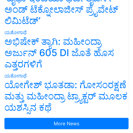
ಅಂಡ್ ಟೆಕ್ನೋಲಾಜೀಸ್ ಪ್ರೈವೇಟ್
ಲಿಮಿಟೆಡ್’
ಯಶೋಗಾಥೆ
ಅಭಿಷೇಕ್ ತ್ಯಾಗಿ: ಮಹೀಂದ್ರಾ
ಅರ್ಜುನ್ 605 DI ಜೊತೆ ಹೊಸ
ಎತ್ತರಗಳಿಗೆ
ಯಶೋಗಾಥೆ
ಯೋಗೇಶ್ ಭೂತಡಾ: ಗೋಸಂರಕ್ಷಣೆ
ಮತ್ತು ಮಹೀಂದ್ರಾ ಟ್ರ್ಯಾಕ್ಟರ್ ಮೂಲಕ
ಯಶಸ್ಸಿನ ಕಥೆ
More News