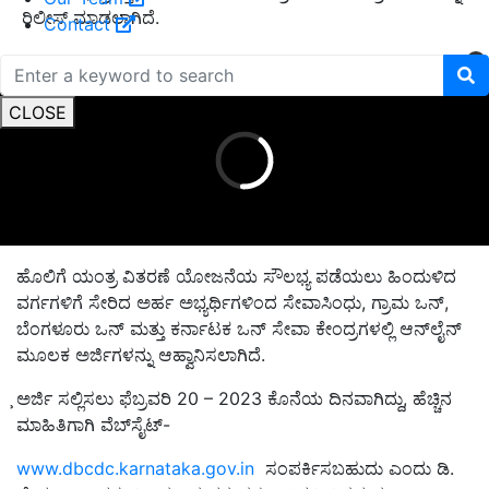
ರಿಲೀಸ್‌ ಮಾಡಲಾಗಿದೆ.
Contact
ADVERTISEMENT
CLOSE
ಹೊಲಿಗೆ ಯಂತ್ರ ವಿತರಣೆ ಯೋಜನೆಯ ಸೌಲಭ್ಯ ಪಡೆಯಲು ಹಿಂದುಳಿದ
ವರ್ಗಗಳಿಗೆ ಸೇರಿದ ಅರ್ಹ ಅಭ್ಯರ್ಥಿಗಳಿಂದ ಸೇವಾಸಿಂಧು, ಗ್ರಾಮ ಒನ್,
ಬೆಂಗಳೂರು ಒನ್ ಮತ್ತು ಕರ್ನಾಟಕ ಒನ್ ಸೇವಾ ಕೇಂದ್ರಗಳಲ್ಲಿ ಆನ್‌ಲೈನ್
ಮೂಲಕ ಅರ್ಜಿಗಳನ್ನು ಆಹ್ವಾನಿಸಲಾಗಿದೆ.
̧ಅರ್ಜಿ ಸಲ್ಲಿಸಲು ಫೆಬ್ರವರಿ 20 – 2023 ಕೊನೆಯ ದಿನವಾಗಿದ್ದು, ಹೆಚ್ಚಿನ
ಮಾಹಿತಿಗಾಗಿ ವೆಬ್‌ಸೈಟ್-
www.dbcdc.karnataka.gov.in
ಸಂಪರ್ಕಿಸಬಹುದು ಎಂದು ಡಿ.