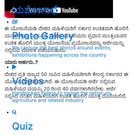
ಯಶೋಗಾಥೆ
ಈ ಯೋಜನೆಯಡಿ ದೇಶದ ಮಹಿಳೆಯರಿಗೆ ಸರ್ಕಾರ ಉಚಿತವಾಗಿ ಹೊಲಿಗೆ
Photo Gallery
ಯಂತ್ರಗಳನ್ನು ನೀಡುತ್ತಿದೆ. ದೇಶದ ಮಹಿಳೆಯರು ಪ್ರಧಾನ ಮಂತ್ರಿಯವರ
ಉಚಿತ ಹೊಲಿಗೆ ಯಂತ್ರ ಯೋಜನೆಯ ಪ್ರಯೋಜನವನ್ನು ಅರ್ಜಿಯನ್ನು
We capture the best photos around events,
ಸಲ್ಲಿಸುವ ಮೂಲಕ ಪಡೆಯಬಹುದು.
exhibitions happening across the country
ಯಾರು ಅರ್ಹರು..?
ದೇಶದ ಪ್ರತಿ ರಾಜ್ಯದ 50 ಸಾವಿರ ಮಹಿಳೆಯರಿಗಾಗಿ ಕೇಂದ್ರ ಸರ್ಕಾರದ ಈ
Videos
ಯೋಜನೆ ಸಿದ್ಧಪಡಿಸಲಾಗಿದೆ. ಈ ಯೋಜನೆಯಡಿ ಅರ್ಜಿ ಸಲ್ಲಿಸುವ
ಮಹಿಳೆಯರ ವಯಸ್ಸು 20 ರಿಂದ 40 ವರ್ಷಗಳಾಗಿರಬೇಕು. ಅರ್ಜಿ
Handpicked videos to inspire the nation on
ಸಲ್ಲಿಸಿದ ನಂತರ ಮಹಿಳೆಯರಿಗೆ ಉಚಿತ ಹೊಲಿಗೆ ಯಂತ್ರ ದೊರೆಯಲಿದೆ.
agriculture and related industry
Quiz