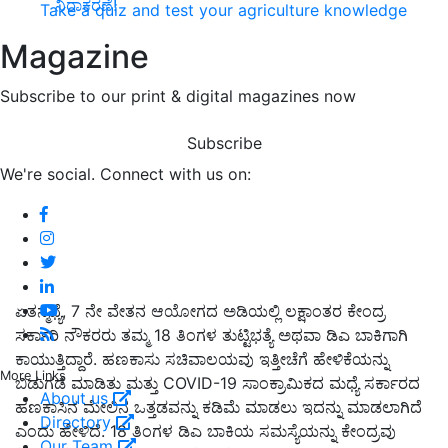
ನಿರಾಕರಣೆ!
Take a quiz and test your agriculture knowledge
Magazine
Subscribe to our print & digital magazines now
Subscribe
We're social. Connect with us on:
ಏತನ್ಮಧ್ಯೆ
, 7
ನೇ ವೇತನ ಆಯೋಗದ ಅಡಿಯಲ್ಲಿ ಲಕ್ಷಾಂತರ ಕೇಂದ್ರ
ಸರ್ಕಾರಿ ನೌಕರರು ತಮ್ಮ
18
ತಿಂಗಳ ತುಟ್ಟಿಭತ್ಯೆ ಅಥವಾ ಡಿಎ ಬಾಕಿಗಾಗಿ
ಕಾಯುತ್ತಿದ್ದಾರೆ
.
ಹಣಕಾಸು ಸಚಿವಾಲಯವು ಇತ್ತೀಚೆಗೆ ಹೇಳಿಕೆಯನ್ನು
More Links
ಬಿಡುಗಡೆ ಮಾಡಿತು ಮತ್ತು
COVID-19
ಸಾಂಕ್ರಾಮಿಕದ ಮಧ್ಯೆ ಸರ್ಕಾರದ
About us
ಹಣಕಾಸಿನ ಮೇಲಿನ ಒತ್ತಡವನ್ನು ಕಡಿಮೆ ಮಾಡಲು ಇದನ್ನು ಮಾಡಲಾಗಿದೆ
Directory
ಎಂದು ಹೇಳಿದೆ
. 18
ತಿಂಗಳ ಡಿಎ ಬಾಕಿಯ ಸಮಸ್ಯೆಯನ್ನು ಕೇಂದ್ರವು
Our Team