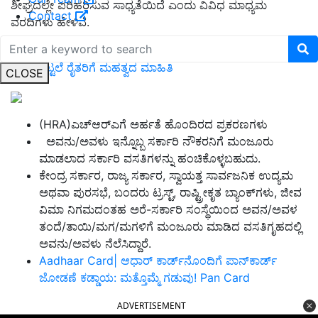
ಶೀಘ್ರದಲ್ಲೇ ಪರಿಹರಿಸುವ ಸಾಧ್ಯತೆಯಿದೆ ಎಂದು ವಿವಿಧ ಮಾಧ್ಯಮ
Contact
ವರದಿಗಳು ಹೇಳಿವೆ
.
Pm Kisan| ಪಿ.ಎಂ ಕಿಸಾನ್‌ ಅಪ್ಡೇಟ್‌: 13ನೇ ಕಂತಿಗಾಗಿ ಕಾಯುತ್ತಿರುವ
ಕೋಟಿಗಟ್ಟಲೆ ರೈತರಿಗೆ ಮಹತ್ವದ ಮಾಹಿತಿ
CLOSE
(HRA)
ಎಚ್
ಆರ್
ಎಗೆ ಅರ್ಹತೆ ಹೊಂದಿರದ ಪ್ರಕರಣಗಳು
ಅವನು
/
ಅವಳು ಇನ್ನೊಬ್ಬ ಸರ್ಕಾರಿ ನೌಕರನಿಗೆ ಮಂಜೂರು
ಮಾಡಲಾದ ಸರ್ಕಾರಿ ವಸತಿಗಳನ್ನು ಹಂಚಿಕೊಳ್ಳಬಹುದು.
ಕೇಂದ್ರ ಸರ್ಕಾರ, ರಾಜ್ಯ ಸರ್ಕಾರ, ಸ್ವಾಯತ್ತ ಸಾರ್ವಜನಿಕ ಉದ್ಯಮ
ಅಥವಾ ಪುರಸಭೆ, ಬಂದರು ಟ್ರಸ್ಟ್, ರಾಷ್ಟ್ರೀಕೃತ ಬ್ಯಾಂಕ್‌ಗಳು, ಜೀವ
ವಿಮಾ ನಿಗಮದಂತಹ ಅರೆ-ಸರ್ಕಾರಿ ಸಂಸ್ಥೆಯಿಂದ ಅವನ/ಅವಳ
ತಂದೆ/ತಾಯಿ/ಮಗ/ಮಗಳಿಗೆ ಮಂಜೂರು ಮಾಡಿದ ವಸತಿಗೃಹದಲ್ಲಿ
ಅವನು/ಅವಳು ನೆಲೆಸಿದ್ದಾರೆ.
Aadhaar Card| ಆಧಾರ್‌ ಕಾರ್ಡ್‌ನೊಂದಿಗೆ ಪಾನ್‌ಕಾರ್ಡ್‌
ಜೋಡಣೆ ಕಡ್ಡಾಯ: ಮತ್ತೊಮ್ಮೆ ಗಡುವು! Pan Card
ADVERTISEMENT