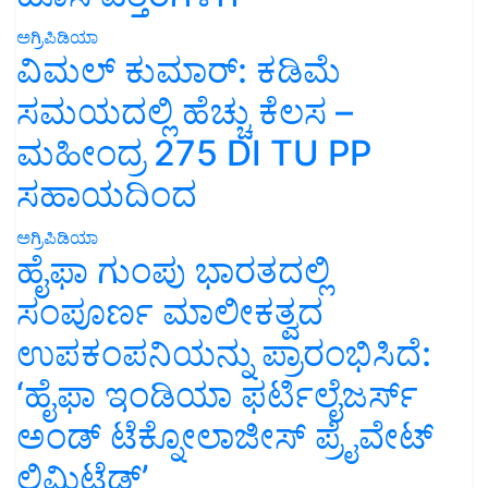
ಅಗ್ರಿಪಿಡಿಯಾ
ವಿಮಲ್ ಕುಮಾರ್: ಕಡಿಮೆ
ಸಮಯದಲ್ಲಿ ಹೆಚ್ಚು ಕೆಲಸ –
ಮಹೀಂದ್ರ 275 DI TU PP
ಸಹಾಯದಿಂದ
ಅಗ್ರಿಪಿಡಿಯಾ
ಹೈಫಾ ಗುಂಪು ಭಾರತದಲ್ಲಿ
ಸಂಪೂರ್ಣ ಮಾಲೀಕತ್ವದ
ಉಪಕಂಪನಿಯನ್ನು ಪ್ರಾರಂಭಿಸಿದೆ:
‘ಹೈಫಾ ಇಂಡಿಯಾ ಫರ್ಟಿಲೈಜರ್ಸ್
ಅಂಡ್ ಟೆಕ್ನೋಲಾಜೀಸ್ ಪ್ರೈವೇಟ್
ಲಿಮಿಟೆಡ್’