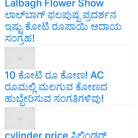
Lalbagh Flower Show
ಲಾಲ್‌ಬಾಗ್ ಫಲಪುಷ್ಪ ಪ್ರದರ್ಶನ
ಇಷ್ಟು ಕೋಟಿ ರೂಪಾಯಿ ಆದಾಯ
ಸಂಗ್ರಹ!
10 ಕೋಟಿ ರೂ ಕೋಣ! AC
ರೂಮಲ್ಲಿ ಮಲಗುವ ಕೋಣದ
ಹುಬ್ಬೇರಿಸುವ ಸಂಗತಿಗಳಿವು!
cylinder price ಸಿಲಿಂಡರ್‌