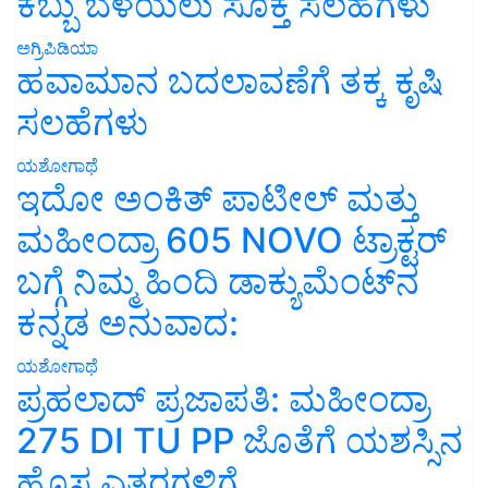
ಕಬ್ಬು ಬೆಳೆಯಲು ಸೂಕ್ತ ಸಲಹೆಗಳು
ಅಗ್ರಿಪಿಡಿಯಾ
ಹವಾಮಾನ ಬದಲಾವಣೆಗೆ ತಕ್ಕ ಕೃಷಿ
ಸಲಹೆಗಳು
ಯಶೋಗಾಥೆ
ಇದೋ ಅಂಕಿತ್ ಪಾಟೀಲ್ ಮತ್ತು
ಮಹೀಂದ್ರಾ 605 NOVO ಟ್ರಾಕ್ಟರ್
ಬಗ್ಗೆ ನಿಮ್ಮ ಹಿಂದಿ ಡಾಕ್ಯುಮೆಂಟ್‌ನ
ಕನ್ನಡ ಅನುವಾದ:
ಯಶೋಗಾಥೆ
ಪ್ರಹಲಾದ್ ಪ್ರಜಾಪತಿ: ಮಹೀಂದ್ರಾ
275 DI TU PP ಜೊತೆಗೆ ಯಶಸ್ಸಿನ
ಹೊಸ ಎತ್ತರಗಳಿಗೆ