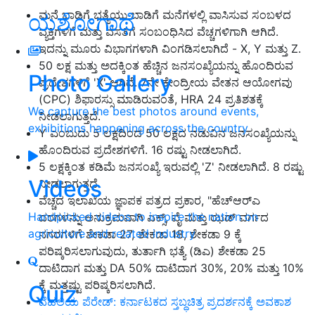
ಮನೆ ಬಾಡಿಗೆ ಭತ್ಯೆಯು ಬಾಡಿಗೆ ಮನೆಗಳಲ್ಲಿ ವಾಸಿಸುವ ಸಂಬಳದ
ಯಶೋಗಾಥೆ
ವ್ಯಕ್ತಿಗಳಿಗೆ ಮತ್ತು ವಸತಿಗೆ ಸಂಬಂಧಿಸಿದ ವೆಚ್ಚಗಳಿಗಾಗಿ ಆಗಿದೆ
.
ಇದನ್ನು ಮೂರು ವಿಭಾಗಗಳಾಗಿ ವಿಂಗಡಿಸಲಾಗಿದೆ
- X, Y
ಮತ್ತು
Z.
50
ಲಕ್ಷ ಮತ್ತು ಅದಕ್ಕಿಂತ ಹೆಚ್ಚಿನ ಜನಸಂಖ್ಯೆಯನ್ನು ಹೊಂದಿರುವ
Photo Gallery
ಪ್ರದೇಶಗಳಿಗೆ
'X'
ಆಗಿದೆ
. 7
ನೇ ಕೇಂದ್ರೀಯ ವೇತನ ಆಯೋಗವು
(CPC)
ಶಿಫಾರಸ್ಸು ಮಾಡಿರುವಂತೆ
, HRA 24
ಪ್ರತಿಶತಕ್ಕೆ
We capture the best photos around events,
ನೀಡಲಾಗುತ್ತದೆ
.
exhibitions happening across the country
Y
ಎಂಬುದು
5
ಲಕ್ಷದಿಂದ
50
ಲಕ್ಷದ ನಡುವಿನ ಜನಸಂಖ್ಯೆಯನ್ನು
ಹೊಂದಿರುವ ಪ್ರದೇಶಗಳಿಗೆ
. 16
ರಷ್ಟು ನೀಡಲಾಗಿದೆ
.
5
ಲಕ್ಷಕ್ಕಿಂತ ಕಡಿಮೆ ಜನಸಂಖ್ಯೆ ಇರುವಲ್ಲಿ
'Z'
ನೀಡಲಾಗಿದೆ
. 8
ರಷ್ಟು
Videos
ನೀಡಲಾಗುತ್ತದೆ
.
ವೆಚ್ಚದ ಇಲಾಖೆಯ ಜ್ಞಾಪಕ ಪತ್ರದ ಪ್ರಕಾರ
, "
ಹೆಚ್
ಆರ್
ಎ
Handpicked videos to inspire the nation on
ದರಗಳನ್ನು ಅನುಕ್ರಮವಾಗಿ ಎಕ್ಸ್
,
ವೈ ಮತ್ತು ಝಡ್ ವರ್ಗದ
agriculture and related industry
ನಗರಗಳಿಗೆ ಶೇಕಡಾ
27,
ಶೇಕಡಾ
18,
ಶೇಕಡಾ
9
ಕ್ಕೆ
ಪರಿಷ್ಕರಿಸಲಾಗುವುದು
,
ತುರ್ತಾಗಿ ಭತ್ಯೆ
(
ಡಿಎ
)
ಶೇಕಡಾ
25
ದಾಟಿದಾಗ ಮತ್ತು
DA 50%
ದಾಟಿದಾಗ
30%, 20%
ಮತ್ತು
10%
ಕ್ಕೆ ಮತ್ತಷ್ಟು ಪರಿಷ್ಕರಿಸಲಾಗಿದೆ
.
Quiz
ದೆಹಲಿಯ ಪೆರೇಡ್‌: ಕರ್ನಾಟಕದ ಸ್ತಬ್ಧಚಿತ್ರ ಪ್ರದರ್ಶನಕ್ಕೆ ಅವಕಾಶ