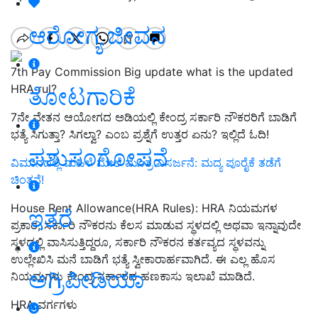
ಆರೋಗ್ಯ ಜೀವನ
7th Pay Commission Big update what is the updated
HRA rul?
ತೋಟಗಾರಿಕೆ
7ನೇ ವೇತನ ಆಯೋಗದ ಅಡಿಯಲ್ಲಿ ಕೇಂದ್ರ ಸರ್ಕಾರಿ ನೌಕರರಿಗೆ ಬಾಡಿಗೆ
ಭತ್ಯೆ ಸಿಗುತ್ತಾ? ಸಿಗಲ್ವಾ? ಎಂಬ ಪ್ರಶ್ನೆಗೆ ಉತ್ತರ ಏನು? ಇಲ್ಲಿದೆ ಓದಿ!
ಪಶುಸಂಗೋಪನೆ
ವಿಮಾನದಲ್ಲಿ ಮಹಿಳೆ ಮೇಲೆ ಮೂತ್ರ ವಿಸರ್ಜನೆ: ಮದ್ಯ ಪೂರೈಕೆ ತಡೆಗೆ
ಚಿಂತನೆ!
House Rent Allowance(HRA Rules):
HRA
ನಿಯಮಗಳ
ಇತರೆ
ಪ್ರಕಾರ
,
ಸರ್ಕಾರಿ ನೌಕರನು ಕೆಲಸ ಮಾಡುವ ಸ್ಥಳದಲ್ಲಿ ಅಥವಾ ಇನ್ನಾವುದೇ
ಸ್ಥಳದಲ್ಲಿ ವಾಸಿಸುತ್ತಿದ್ದರೂ
,
ಸರ್ಕಾರಿ ನೌಕರನ ಕರ್ತವ್ಯದ ಸ್ಥಳವನ್ನು
ಉಲ್ಲೇಖಿಸಿ ಮನೆ ಬಾಡಿಗೆ ಭತ್ಯೆ ಸ್ವೀಕಾರಾರ್ಹವಾಗಿದೆ
.
ಈ ಎಲ್ಲ ಹೊಸ
ಅಗ್ರಿಪೀಡಿಯಾ
ನಿಯಮಗಳು ಕೇಂದ್ರ ಸರ್ಕಾರದ ಹಣಕಾಸು ಇಲಾಖೆ ಮಾಡಿದೆ
.
HRA
ವರ್ಗಗಳು