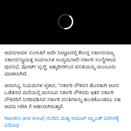
ಅವನ
/
ಅವಳ ಸಂಗಾತಿಗೆ ಅದೇ ನಿಲ್ದಾಣದಲ್ಲಿ ಕೇಂದ್ರ ಸರ್ಕಾರ
/
ರಾಜ್ಯ
ಸರ್ಕಾರ
/
ಸ್ವಾಯತ್ತ ಸಾರ್ವಜನಿಕ ಉದ್ಯಮ
/
ಅರೆ
-
ಸರ್ಕಾರಿ ಸಂಸ್ಥೆಗಳಾದ
ಪುರಸಭೆ
,
ಪೋರ್ಟ್ ಟ್ರಸ್ಟ್
,
ಇತ್ಯಾದಿಗಳಿಂದ ವಸತಿಯನ್ನು ಮಂಜೂರು
ಮಾಡಲಾಗಿದೆ
.
ಆದಾಗ್ಯೂ
,
ನಿಯಮಗಳ ಪ್ರಕಾರ
, “
ಸರ್ಕಾರಿ ನೌಕರನ ಹೊರತಾಗಿ ಅವನ
ಒಡೆತನದ ಮನೆಯಲ್ಲಿ ವಾಸಿಸುವ ಸರ್ಕಾರಿ ನೌಕರರು ಇತರ ಸರ್ಕಾರಿ
ನೌಕರರಿಗೆ ನಿಗದಿಪಡಿಸಿದ ಸರ್ಕಾರಿ ವಸತಿಗಳನ್ನು ಹಂಚಿಕೊಂಡರೂ ಸಹ
ಅವರು
HRA
ಗೆ ಅರ್ಹರಾಗಿರುತ್ತಾರೆ
.
Nandini and Amul| ನಂದಿನಿ ಮತ್ತು ಅಮುಲ್‌ ಬ್ರ್ಯಾಂಡ್‌ ವಿಲೀನಕ್ಕೆ
ವಿರೋಧ