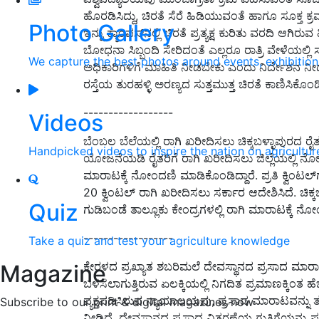
ಹೊರಡಿಸಿದ್ದು, ಚಿರತೆ ಸೆರೆ ಹಿಡಿಯುವಂತೆ ಹಾಗೂ ಸೂಕ್ತ ಕ್ರ
Photo Gallery
ಇನ್ನು ಕ್ಯಾಂಪಸ್‌ನಲ್ಲಿ ಚಿರತೆ ಪ್ರತ್ಯಕ್ಷ ಕುರಿತು ವರದಿ ಆಗಿರುವ
ಬೋಧನಾ ಸಿಬ್ಬಂದಿ ಸೇರಿದಂತೆ ಎಲ್ಲರೂ ರಾತ್ರಿ ವೇಳೆಯಲ್ಲ
We capture the best photos around events, exhibitio
ಅಧಿಕಾರಿಗಳಿಗೆ ಮಾಹಿತಿ ನೀಡಬೇಕು ಎಂದು ನಿರ್ದೇಶನ ನೀ
ರಸ್ತೆಯ ತುರಹಳ್ಳಿ ಅರಣ್ಯದ ಸುತ್ತಮುತ್ತ ಚಿರತೆ ಕಾಣಿಸಿಕೊಂಡಿತ
------------------
Videos
ಬೆಂಬಲ ಬೆಲೆಯಲ್ಲಿ ರಾಗಿ ಖರೀದಿಸಲು ಚಿಕ್ಕಬಳ್ಳಾಪುರದ ರೈತ
Handpicked videos to inspire the nation on agricultur
ಯೋಜನೆಯಡಿ ರೈತರಿಗೆ ರಾಗಿ ಖರೀದಿಸಲು ಜಿಲ್ಲೆಯಲ್ಲಿ ನೋಂದ
ಮಾರಾಟಕ್ಕೆ ನೋಂದಣಿ ಮಾಡಿಕೊಂಡಿದ್ದಾರೆ. ಪ್ರತಿ ಕ್ವಿಂಟಲ್‍ಗೆ
20 ಕ್ವಿಂಟಲ್ ರಾಗಿ ಖರೀದಿಸಲು ಸರ್ಕಾರ ಆದೇಶಿಸಿದೆ. ಚಿಕ್ಕ
Quiz
ಗುಡಿಬಂಡೆ ತಾಲ್ಲೂಕು ಕೇಂದ್ರಗಳಲ್ಲಿ ರಾಗಿ ಮಾರಾಟಕ್ಕೆ ನೋಂದ
------------------
Take a quiz and test your agriculture knowledge
ಕೇರಳದ ಪ್ರಖ್ಯಾತ ಶಬರಿಮಲೆ ದೇವಸ್ಥಾನದ ಪ್ರಸಾದ ಮಾರಾಟ
Magazine
ಬಳಸಲಾಗುತ್ತಿರುವ ಏಲಕ್ಕಿಯಲ್ಲಿ ನಿಗದಿತ ಪ್ರಮಾಣಕ್ಕಿಂತ 
ವ್ಯಕ್ತಪಡಿಸಿರುವ ನ್ಯಾಯಾಲಯವು, ಪ್ರಸಾದ ಮಾರಾಟವನ್ನು
Subscribe to our print & digital magazines now
ನೀಡಿದೆ. ದೇವಸ್ಥಾನದ ಪ್ರಸಾದ ವಿತರಣೆಯ ಗುತ್ತಿಗೆಯನ್ನ