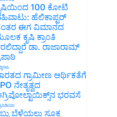
ೃಷಿಯಿಂದ 100 ಕೋಟಿ
ಹಿವಾಟು: ಹೆಲಿಕಾಪ್ಟರ್
ಂತರ ಈಗ ವಿಮಾನದ
ೂಲಕ ಕೃಷಿ ಕ್ರಾಂತಿ
ರಲಿದ್ದಾರೆ ಡಾ. ರಾಜಾರಾಮ್
್ರಿಪಾಠಿ
್ದಿಗಳು
ಾರತದ ಗ್ರಾಮೀಣ ಆರ್ಥಿಕತೆಗೆ
PO ನೇತೃತ್ವದ
ಗ್ರಿವೋಲ್ಟಾಯಿಕ್ಸ್‌ನ ಭರವಸೆ
್ರಿಪಿಡಿಯಾ
ಬ್ಬು ಬೆಳೆಯಲು ಸೂಕ್ತ