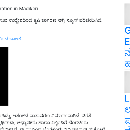
ration in Madikeri
ಪಿಸುವ ಉದ್ದೇಶದಿಂದ ಕೃಷಿ ಜಾಗರಣ ಅಗ್ರಿ ನ್ಯೂಸ್‌ ಪರಿಚಯಿಸಿದೆ.
G
E
ಲು ಬಂದ ಬಾಲಕ
ನ
ಹ
L
ಲ
ಿಕೊಂಡಿದ್ದು, ಆತಂಕದ ವಾತಾವರಣ ನಿರ್ಮಾಣವಾಗಿದೆ. ಚಿರತೆ
ಪ
ಯಾರ್ಥಿಗಳು, ಅಧ್ಯಾಪಕರು ಹಾಗೂ ಸಿಬ್ಬಂದಿಗೆ ಬೆಂಗಳೂರು
ೆ ನೀಡಿದೆ. ಈ ಸಂಬಂಧ ಬೆಂಗಳೂರು ವಿವಿ ರಿಜಿಸ್ಟ್ರರ್ ಸುತ್ತೋಲೆ