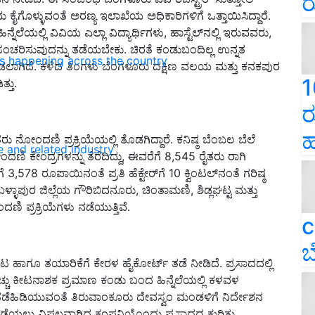
ರ
ಮ ಕೈಗೊಳ್ಳುವಂತೆ ಅರಣ್ಯ ಇಲಾಖೆಯ ಅಧಿಕಾರಿಗಳಿಗೆ ಒತ್ತಾಯಿಸಿದ್ದಾರೆ.
 ಹಿನ್ನೆಲೆಯಲ್ಲಿ ವಿವಿಯ ಎಲ್ಲಾ ವಿದ್ಯಾರ್ಥಿಗಳು, ಹಾಸ್ಟೆಲ್‌ನಲ್ಲಿ ಇರುವವರು,
ಿ ಸಂಚರಿಸುವುದನ್ನು ತಡೆಯಬೇಕು. ಚಿರತೆ ಕಂಡುಬಂದಿಲ್ಲ ಉನ್ನತ
ns happening across the country
ಡಲಾಗಿದೆ. ಕಳೆದ ತಿಂಗಳು ಬೆಂಗಳೂರು ದಕ್ಷಿಣ ವಲಯ ಮತ್ತು ಕನಕಪುರ
1
್ತು.
ರ
ಹ
ರು ನೋಂದಣಿ ಪ್ರಕ್ರಿಯೆಯಲ್ಲಿ ತೊಡಗಿದ್ದಾರೆ. ಕನಿಷ್ಠ ಬೆಂಬಲ ಬೆಲೆ
e and related industry
ಣಿ ಕೇಂದ್ರಗಳನ್ನು ತೆರೆದಿದ್ದು, ಈವರೆಗೆ 8,545 ರೈತರು ರಾಗಿ
 3,578 ರೂಪಾಯಿನಂತೆ ಪ್ರತಿ ಹೆಕ್ಟೇರ್‌ಗೆ 10 ಕ್ವಿಂಟಲ್‍ನಂತೆ ಗರಿಷ್ಠ
ಬಳ್ಳಾಪುರ ಜಿಲ್ಲೆಯ ಗೌರಿಬಿದನೂರು, ಚಿಂತಾಮಣಿ, ಶಿಡ್ಲಘಟ್ಟ ಮತ್ತು
ಣಿ ಪ್ರಕ್ರಿಯೆಗಳು ನಡೆಯುತ್ತಿವೆ.
c
ಬ
 ಹಾಗೂ ತಯಾರಿಕೆಗೆ ಕೇರಳ ಹೈಕೋರ್ಟ್ ತಡೆ ನೀಡಿದೆ. ಪ್ರಸಾದದಲ್ಲಿ
ಹೆಚ್ಚು ಕೀಟನಾಶಕ ಪ್ರಮಾಣ ಕಂಡು ಬಂದ ಹಿನ್ನೆಲೆಯಲ್ಲಿ ಕಳವಳ
 ತಡೆಹಿಡಿಯುವಂತೆ ತಿರುವಾಂಕೂರು ದೇವಸ್ವಂ ಮಂಡಳಿಗೆ ನಿರ್ದೇಶನ
ು ಪಡೆಯಲು ವಿಫಲವಾಗಿದ್ದ ಕಂಪನಿಯೊಂದು ಪ್ರಸಾದದ ಕುರಿತು