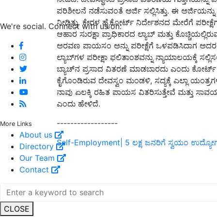
ಪರಿಶೀಲನೆ ನಡೆಸುವಂತೆ ಅರ್ಜಿ ಸಲ್ಲಿಸಿತ್ತು. ಈ ಅರ್ಜಿಯನ್ನ
ನೀಡಿತ್ತು. ಕೇರಳ ಹೈಕೋರ್ಟ್‌ ನಿರ್ದೇಶನದ ಮೇರೆಗೆ ಪರೀಕ್
We're social. Connect with us on:
ಆಹಾರ ಸುರಕ್ಷಾ ಪ್ರಾಧಿಕಾರದ ಲ್ಯಾಬ್‌ ಮತ್ತು ಕೊಚ್ಚಿಯಲ್ಲಿರ
ಅರವಣ ಪಾಯಸಂ ಅನ್ನು ಪರೀಕ್ಷೆಗೆ ಒಳಪಡಿಸಿದಾಗ ಅದರಲ
ಲ್ಯಾಬ್‌ಗಳ ಪರೀಕ್ಷಾ ಫಲಿತಾಂಶವನ್ನು ನ್ಯಾಯಾಲಯಕ್ಕೆ ಸಲ್ಲ
ಬ್ಯಾಚ್‌ನ ಪ್ರಸಾದ ವಿತರಣೆ ಮಾಡಬಾರದು ಎಂದು ಕೋರ್ಟ್‌ ದ
ಕೈಗೊಂಡಿರುವ ದೇವಸ್ವಂ ಮಂಡಳಿ, ಸದ್ಯಕ್ಕೆ ಎಲ್ಲಾ ಯಂತ್ರಗಳನ
ನಾವು ಏಲಕ್ಕಿ ರಹಿತ ಪಾಯಸ ವಿತರಿಸುತ್ತೇವೆ ಮತ್ತು ಸಾವಯವ
ಎಂದು ಹೇಳಿದೆ.
------------------
More Links
About us
Self-Employment| 5 ಲಕ್ಷ ಜನರಿಗೆ ಸ್ವಯಂ ಉದ್ಯ
Directory
Our Team
Contact
CLOSE