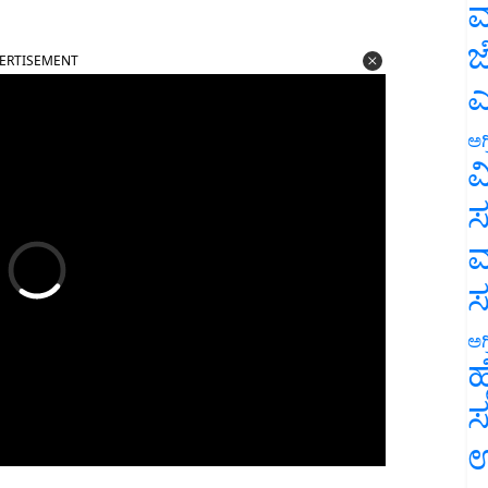
ಮ
ERTISEMENT
ಜ
ಎ
ಅಗ
ವ
ಸ
ಮ
ಅಗ
ಹ
ಸ
ಉ