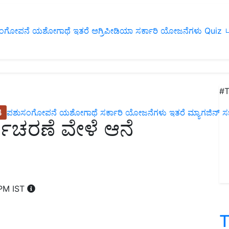
ಂಗೋಪನೆ
ಯಶೋಗಾಥೆ
ಇತರೆ
ಅಗ್ರಿಪೀಡಿಯಾ
ಸರ್ಕಾರಿ ಯೋಜನೆಗಳು
Quiz
ப
#T
4
ಪಶುಸಂಗೋಪನೆ
ಯಶೋಗಾಥೆ
ಸರ್ಕಾರಿ ಯೋಜನೆಗಳು
ಇತರೆ
ಮ್ಯಾಗಜಿನ್‌ ಸಬ್‌
ಯಾಚರಣೆ ವೇಳೆ ಆನೆ
 PM IST
T