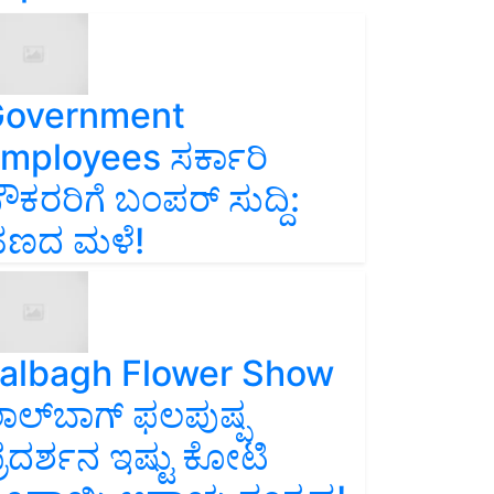
overnment
mployees ಸರ್ಕಾರಿ
ೌಕರರಿಗೆ ಬಂಪರ್‌ ಸುದ್ದಿ:
ಣದ ಮಳೆ!
albagh Flower Show
ಾಲ್‌ಬಾಗ್ ಫಲಪುಷ್ಪ
್ರದರ್ಶನ ಇಷ್ಟು ಕೋಟಿ