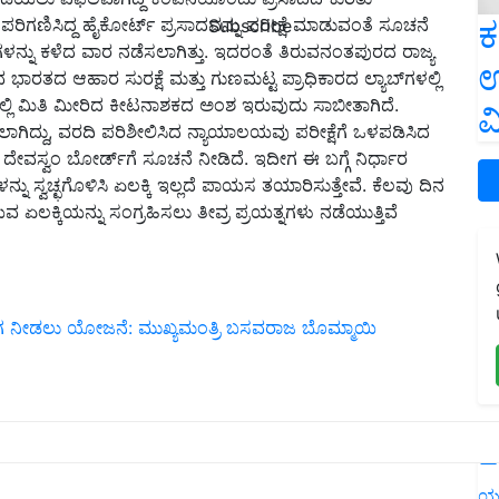
ಕ
ು ಪರಿಗಣಿಸಿದ್ದ ಹೈಕೋರ್ಟ್‌ ಪ್ರಸಾದವನ್ನು ಪರೀಕ್ಷೆ ಮಾಡುವಂತೆ ಸೂಚನೆ
Subscribe
ಷೆಗಳನ್ನು ಕಳೆದ ವಾರ ನಡೆಸಲಾಗಿತ್ತು. ಇದರಂತೆ ತಿರುವನಂತಪುರದ ರಾಜ್ಯ
ಉ
ುವ ಭಾರತದ ಆಹಾರ ಸುರಕ್ಷೆ ಮತ್ತು ಗುಣಮಟ್ಟ ಪ್ರಾಧಿಕಾರದ ಲ್ಯಾಬ್‌ಗಳಲ್ಲಿ
್ಲಿ ಮಿತಿ ಮೀರಿದ ಕೀಟನಾಶಕದ ಅಂಶ ಇರುವುದು ಸಾಬೀತಾಗಿದೆ.
ವ
ಿಸಲಾಗಿದ್ದು, ವರದಿ ಪರಿಶೀಲಿಸಿದ ನ್ಯಾಯಾಲಯವು ಪರೀಕ್ಷೆಗೆ ಒಳಪಡಿಸಿದ
ೇವಸ್ವಂ ಬೋರ್ಡ್‌ಗೆ ಸೂಚನೆ ನೀಡಿದೆ. ಇದೀಗ ಈ ಬಗ್ಗೆ ನಿರ್ಧಾರ
್ನು ಸ್ವಚ್ಛಗೊಳಿಸಿ ಏಲಕ್ಕಿ ಇಲ್ಲದೆ ಪಾಯಸ ತಯಾರಿಸುತ್ತೇವೆ. ಕೆಲವು ದಿನ
 ಏಲಕ್ಕಿಯನ್ನು ಸಂಗ್ರಹಿಸಲು ತೀವ್ರ ಪ್ರಯತ್ನಗಳು ನಡೆಯುತ್ತಿವೆ
ೋಗ ನೀಡಲು ಯೋಜನೆ: ಮುಖ್ಯಮಂತ್ರಿ ಬಸವರಾಜ ಬೊಮ್ಮಾಯಿ
L
ಯ