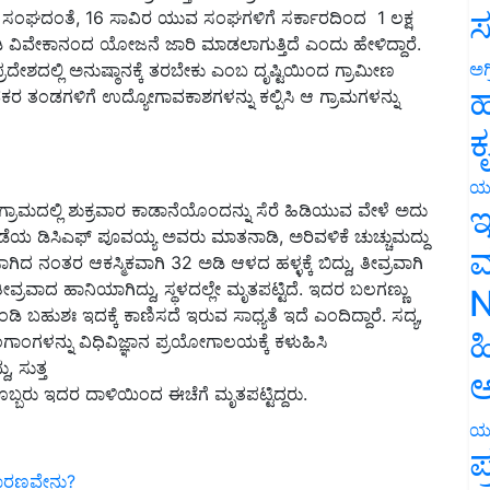
ಸ
ಸಂಘದಂತೆ, 16 ಸಾವಿರ ಯುವ ಸಂಘಗಳಿಗೆ ಸರ್ಕಾರದಿಂದ 1 ಲಕ್ಷ
 ವಿವೇಕಾನಂದ ಯೋಜನೆ ಜಾರಿ ಮಾಡಲಾಗುತ್ತಿದೆ ಎಂದು ಹೇಳಿದ್ದಾರೆ.
ಅಗ
ರದೇಶದಲ್ಲಿ ಅನುಷ್ಠಾನಕ್ಕೆ ತರಬೇಕು ಎಂಬ ದೃಷ್ಟಿಯಿಂದ ಗ್ರಾಮೀಣ
ಹ
ತಂಡಗಳಿಗೆ ಉದ್ಯೋಗಾವಕಾಶಗಳನ್ನು ಕಲ್ಪಿಸಿ ಆ ಗ್ರಾಮಗಳನ್ನು
ಕ
ಯ
ಇ
್ರಾಮದಲ್ಲಿ ಶುಕ್ರವಾರ ಕಾಡಾನೆಯೊಂದನ್ನು ಸೆರೆ ಹಿಡಿಯುವ ವೇಳೆ ಅದು
ಯಪಡೆಯ ಡಿಸಿಎಫ್‌ ಪೂವಯ್ಯ ಅವರು ಮಾತನಾಡಿ, ಅರಿವಳಿಕೆ ಚುಚ್ಚುಮದ್ದು
ಮ
ಿದ ನಂತರ ಆಕಸ್ಮಿಕವಾಗಿ 32 ಅಡಿ ಆಳದ ಹಳ್ಳಕ್ಕೆ ಬಿದ್ದು, ತೀವ್ರವಾಗಿ
್ರವಾದ ಹಾನಿಯಾಗಿದ್ದು, ಸ್ಥಳದಲ್ಲೇ ಮೃತಪಟ್ಟಿದೆ. ಇದರ ಬಲಗಣ್ಣು
N
ಡಿ ಬಹುಶಃ ಇದಕ್ಕೆ ಕಾಣಿಸದೆ ಇರುವ ಸಾಧ್ಯತೆ ಇದೆ ಎಂದಿದ್ದಾರೆ. ಸದ್ಯ,
ಹ
ಗಾಂಗಳನ್ನು ವಿಧಿವಿಜ್ಞಾನ ಪ್ರಯೋಗಾಲಯಕ್ಕೆ ಕಳುಹಿಸಿ
 ಸುತ್ತ
ಅ
ತಿಯೊಬ್ಬರು ಇದರ ದಾಳಿಯಿಂದ ಈಚೆಗೆ ಮೃತಪಟ್ಟಿದ್ದರು.
ಯ
ಪ
 ಕಾರಣವೇನು?