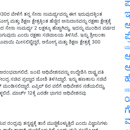
ಪ
 2030ರ ವೇಳೆಗೆ ತನ್ನ ಸೇನಾ ಸಾಮರ್ಥ್ಯವನ್ನು ಈಗ ಇರುವುದಕ್ಕಿಂತ
ಇ
ಮತ್ತು ಶಿಕ್ಷಣ ಕ್ಷೇತ್ರಕ್ಕಿಂತ ಹೆಚ್ಚಿನ ಅನುದಾನವನ್ನು ರಕ್ಷಣಾ ಕ್ಷೇತ್ರಕ್ಕೆ
ಲಂಕಾದ ಸೇನಾ ಸಾಮರ್ಥ್ಯ 2 ಲಕ್ಷಕ್ಕೂ ಹೆಚ್ಚಾಗಿದ್ದು, ಇದನ್ನು ಮುಂದಿನ ವರ್ಷದ
ಅ
್ಗಿಸಲಾಗುವುದು ಎಂದು ರಕ್ಷಣಾ ಸಚಿವಾಲಯ ತಿಳಿಸಿದೆ. ಇನ್ನು ಶ್ರೀಲಂಕಾ
ಪ
ಯಿ ಮೀಸಲಿಟ್ಟಿದ್ದರೆ, ಆರೋಗ್ಯ ಮತ್ತು ಶಿಕ್ಷಣ ಕ್ಷೇತ್ರಕ್ಕೆ 300
ಯ
ಅ
ಅ
ರಂಭವಾಗಲಿದೆ. ಜಂಟಿ ಅಧಿವೇಶನವನ್ನು ಉದ್ದೇಶಿಸಿ ರಾಷ್ಟ್ರಪತಿ
ರ ಸಚಿವ ಪ್ರಲ್ಹಾದ ಜೋಶಿ ತಿಳಿಸಿದ್ದಾರೆ. ಇನ್ನು ಹಣಕಾಸು ಸಚಿವೆ
ಹ
ಮಂಡಿಸಲಿದ್ದಾರೆ. ಏಪ್ರಿಲ್‌ 6ರ ವರೆಗೆ ಅಧಿವೇಶನ ನಡೆಯಲಿದ್ದು,
್ಳಲಿದೆ. ಮಾರ್ಚ್‌ 12ಕ್ಕೆ ಎರಡೇ ಭಾಗದ ಅಧಿವೇಶನವು
ಯ
ಯ
ಗ
ವು ತನ್ನಷ್ಟಕ್ಕೆ ತಾನೆ ಮುಚ್ಚಿಕೊಳ್ಳುತ್ತಿದೆ ಎಂದು ವಿಜ್ಞಾನಿಗಳು
ಮ
 ತಾನೇ ತಾನಾಗಿ ಮುಚ್ಚಿಕೊಳ್ಳುತ್ತಿದೆ ಎಂದು ಮನಿ ಕಂಟ್ರೋಲ್