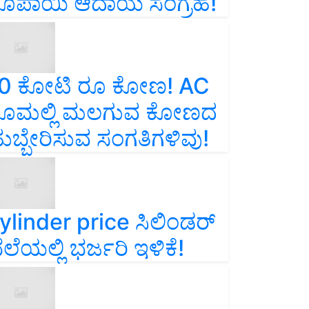
ೂಪಾಯಿ ಆದಾಯ ಸಂಗ್ರಹ!
0 ಕೋಟಿ ರೂ ಕೋಣ! AC
ೂಮಲ್ಲಿ ಮಲಗುವ ಕೋಣದ
ುಬ್ಬೇರಿಸುವ ಸಂಗತಿಗಳಿವು!
ylinder price ಸಿಲಿಂಡರ್‌
ೆಲೆಯಲ್ಲಿ ಭರ್ಜರಿ ಇಳಿಕೆ!