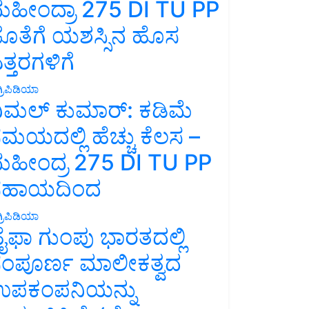
ಹೀಂದ್ರಾ 275 DI TU PP
ೊತೆಗೆ ಯಶಸ್ಸಿನ ಹೊಸ
ತ್ತರಗಳಿಗೆ
್ರಿಪಿಡಿಯಾ
ಿಮಲ್ ಕುಮಾರ್: ಕಡಿಮೆ
ಮಯದಲ್ಲಿ ಹೆಚ್ಚು ಕೆಲಸ –
ಹೀಂದ್ರ 275 DI TU PP
ಸಹಾಯದಿಂದ
್ರಿಪಿಡಿಯಾ
ೈಫಾ ಗುಂಪು ಭಾರತದಲ್ಲಿ
ಂಪೂರ್ಣ ಮಾಲೀಕತ್ವದ
ಪಕಂಪನಿಯನ್ನು