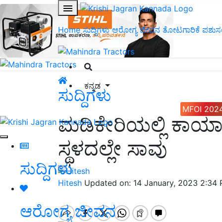
Home
ಸುದ್ದಿಗಳು
ಆರೋಗ್ಯ ಜೀವನ
ತೋಟಗಾರಿಕೆ
ಪಶುಸ
ಕನ್ನಡ
ಸುದ್ದಿಗಳು
MFOI 202
ಮಡಿಕೇರಿಯಲ್ಲಿ ಕಾರ್
ಸ್ಥಳದಲ್ಲೇ ಸಾವು
ಸುದ್ದಿಗಳು
Hitesh
Updated on: 14 January, 2023 2:34
ಆರೋಗ್ಯ ಜೀವನ