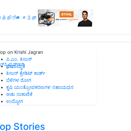
த்திரிகை சந்தா
op on Krishi Jagran
ಪಿ.ಎಂ. ಕಿಸಾನ್
ಸ್ಕ್ರಿಪ್ಷನ್‌ಗಾಗಿ
ಜೀವಾಮೃತ
ಕಿಸಾನ್ ಕ್ರೇಡಿಟ್ ಕಾರ್ಡ್
ಬೆಳೆಗಳ ರೋಗ
ಕೃಷಿ ಯಂತ್ರೋಪಕರಣಗಳ ಸಹಾಯಧನ
ಆಡು ಸಾಕಾಣಿಕೆ
ಉದ್ಯೋಗ
op Stories