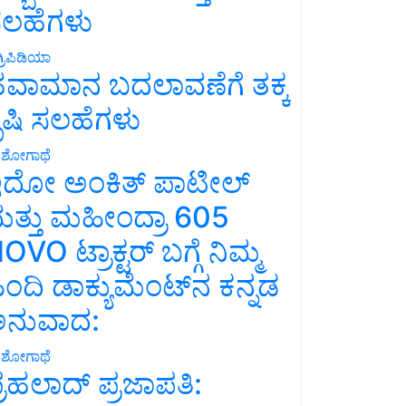
ಲಹೆಗಳು
್ರಿಪಿಡಿಯಾ
ವಾಮಾನ ಬದಲಾವಣೆಗೆ ತಕ್ಕ
ೃಷಿ ಸಲಹೆಗಳು
ಶೋಗಾಥೆ
ದೋ ಅಂಕಿತ್ ಪಾಟೀಲ್
ತ್ತು ಮಹೀಂದ್ರಾ 605
OVO ಟ್ರಾಕ್ಟರ್ ಬಗ್ಗೆ ನಿಮ್ಮ
ಿಂದಿ ಡಾಕ್ಯುಮೆಂಟ್‌ನ ಕನ್ನಡ
ನುವಾದ:
ಶೋಗಾಥೆ
್ರಹಲಾದ್ ಪ್ರಜಾಪತಿ: