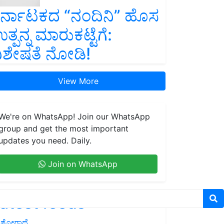
ರ್ನಾಟಕದ “ನಂದಿನಿ” ಹೊಸ
ತ್ಪನ್ನ ಮಾರುಕಟ್ಟೆಗೆ:
ಿಶೇಷತೆ ನೋಡಿ!
View More
We're on WhatsApp! Join our WhatsApp
group and get the most important
updates you need. Daily.
Join on WhatsApp
atest feeds
ಶೋಗಾಥೆ