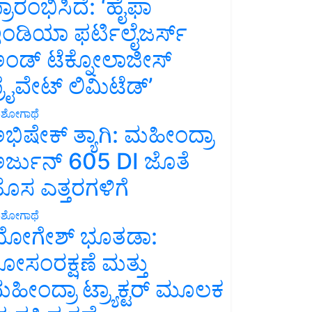
್ರಾರಂಭಿಸಿದೆ: ‘ಹೈಫಾ
ಂಡಿಯಾ ಫರ್ಟಿಲೈಜರ್ಸ್
ಂಡ್ ಟೆಕ್ನೋಲಾಜೀಸ್
್ರೈವೇಟ್ ಲಿಮಿಟೆಡ್’
ಶೋಗಾಥೆ
ಭಿಷೇಕ್ ತ್ಯಾಗಿ: ಮಹೀಂದ್ರಾ
ರ್ಜುನ್ 605 DI ಜೊತೆ
ೊಸ ಎತ್ತರಗಳಿಗೆ
ಶೋಗಾಥೆ
ೋಗೇಶ್ ಭೂತಡಾ:
ೋಸಂರಕ್ಷಣೆ ಮತ್ತು
ಹೀಂದ್ರಾ ಟ್ರ್ಯಾಕ್ಟರ್ ಮೂಲಕ