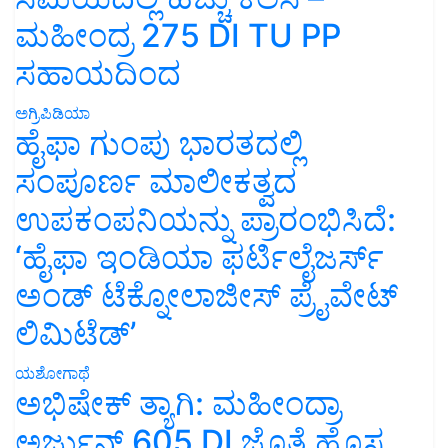
ಮಹೀಂದ್ರ 275 DI TU PP
ಸಹಾಯದಿಂದ
ಅಗ್ರಿಪಿಡಿಯಾ
ಹೈಫಾ ಗುಂಪು ಭಾರತದಲ್ಲಿ
ಸಂಪೂರ್ಣ ಮಾಲೀಕತ್ವದ
ಉಪಕಂಪನಿಯನ್ನು ಪ್ರಾರಂಭಿಸಿದೆ:
‘ಹೈಫಾ ಇಂಡಿಯಾ ಫರ್ಟಿಲೈಜರ್ಸ್
ಅಂಡ್ ಟೆಕ್ನೋಲಾಜೀಸ್ ಪ್ರೈವೇಟ್
ಲಿಮಿಟೆಡ್’
ಯಶೋಗಾಥೆ
ಅಭಿಷೇಕ್ ತ್ಯಾಗಿ: ಮಹೀಂದ್ರಾ
ಅರ್ಜುನ್ 605 DI ಜೊತೆ ಹೊಸ