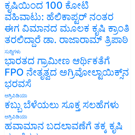
ಕೃಷಿಯಿಂದ 100 ಕೋಟಿ
ವಹಿವಾಟು: ಹೆಲಿಕಾಪ್ಟರ್ ನಂತರ
ಈಗ ವಿಮಾನದ ಮೂಲಕ ಕೃಷಿ ಕ್ರಾಂತಿ
ತರಲಿದ್ದಾರೆ ಡಾ. ರಾಜಾರಾಮ್ ತ್ರಿಪಾಠಿ
ಸುದ್ದಿಗಳು
ಭಾರತದ ಗ್ರಾಮೀಣ ಆರ್ಥಿಕತೆಗೆ
FPO ನೇತೃತ್ವದ ಅಗ್ರಿವೋಲ್ಟಾಯಿಕ್ಸ್‌ನ
ಭರವಸೆ
ಅಗ್ರಿಪಿಡಿಯಾ
ಕಬ್ಬು ಬೆಳೆಯಲು ಸೂಕ್ತ ಸಲಹೆಗಳು
ಅಗ್ರಿಪಿಡಿಯಾ
ಹವಾಮಾನ ಬದಲಾವಣೆಗೆ ತಕ್ಕ ಕೃಷಿ