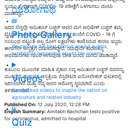
ಸ್ವಯಂ ಪ್ರೇರಿತರಾಗಿ COVID - 19 ಪರೀಕ್ಷೆಗೆ ಒಳಗಾಗಲು ಮನವಿ
ಯಶೋಗಾಥೆ
ಮಾಡಿದ್ದಾರೆ.
ಇದರ ಬೆನ್ನಲ್ಲೇ ಅಮಿತಾಬ್ ಬಚ್ಚನ್ ಅವರ ಮಗ ಅಭಿಷೇಕ್ ಬಚ್ಚನ್ ತಮ್ಮ
Photo Gallery
ಟ್ವಿಟ್ಟರ್ ಖಾತೆಯಲ್ಲಿ ತಮಗೆ ಹಾಗೂ ತಮ್ಮ ತಂದೆಗೆ COVID - 19 ಗೆ
ಸಂಬಂಧ ಪಟ್ಟಂತೆ ಅಲ್ಪ ರೋಗ ಲಕ್ಷಣಗಳು ಕಾಣಿಸಿರುವ ಕಾರಣ ಇಬ್ಬರು
We capture the best photos around events,
ಈಗಾಗಲೇ ಆಸ್ಪತ್ರೆಗೆ ದಾಖಲಾಗಿದ್ದೇವೆ. ಯಾವುದೇ ಕಾರಣಕ್ಕೂ
exhibitions happening across the country
ಅಭಿಮಾನಿಗಳು ಗಾಬರಿ ಆಗುವುದು ಬೇಡ ಎಂದು ಮನವಿ ಮಾಡಿದ್ದಾರೆ.
ಕುಟುಂಬ ಮೂಲಗಳ ಮಾಹಿತಿ ಪ್ರಕಾರ ಸದ್ಯ ಅಮಿತಾಬ್ ಬಚ್ಚನ್ ರವರನ್ನು
Videos
ಮುಂಬೈನ ನಾನಾವತಿ ಆಸ್ಪತ್ರೆಯ ರೆಸ್ಪಿರೇಟರಿ ಐಸೋಲೇಶನ್ ಘಟಕದಲ್ಲಿ
ಇರಿಸಲಾಗಿದೆ ಮತ್ತು ಸದ್ಯ ಅವರ ಆರೋಗ್ಯ ಸ್ಥಿರವಾಗಿದೆ ಎಂದು
Handpicked videos to inspire the nation on
ತಿಳಿದುಬಂದಿದೆ.
agriculture and related industry
Published On:
12 July 2020, 12:28 PM
English Summary:
Amitabh Bachchan tests positive
for coronavirus, admitted to hospital
Quiz