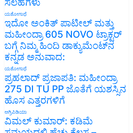
ಸಲಹೆಗಳು
ಯಶೋಗಾಥೆ
ಇದೋ ಅಂಕಿತ್ ಪಾಟೀಲ್ ಮತ್ತು
ಮಹೀಂದ್ರಾ 605 NOVO ಟ್ರಾಕ್ಟರ್
ಬಗ್ಗೆ ನಿಮ್ಮ ಹಿಂದಿ ಡಾಕ್ಯುಮೆಂಟ್‌ನ
ಕನ್ನಡ ಅನುವಾದ:
ಯಶೋಗಾಥೆ
ಪ್ರಹಲಾದ್ ಪ್ರಜಾಪತಿ: ಮಹೀಂದ್ರಾ
275 DI TU PP ಜೊತೆಗೆ ಯಶಸ್ಸಿನ
ಹೊಸ ಎತ್ತರಗಳಿಗೆ
ಅಗ್ರಿಪಿಡಿಯಾ
ವಿಮಲ್ ಕುಮಾರ್: ಕಡಿಮೆ
ಸಮಯದಲ್ಲಿ ಹೆಚ್ಚು ಕೆಲಸ –