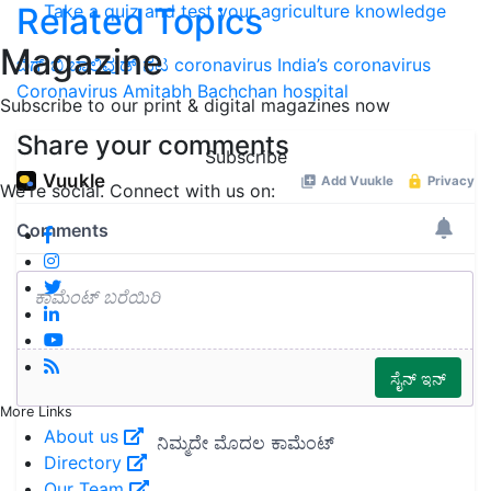
Take a quiz and test your agriculture knowledge
Related Topics
Magazine
ಬಿಗ್ ಬಿ
ಬಾಲಿವುಡ್ ನಟ
coronavirus
India’s coronavirus
Coronavirus
Amitabh Bachchan
hospital
Subscribe to our print & digital magazines now
Share your comments
Subscribe
We're social. Connect with us on:
More Links
About us
Directory
Our Team