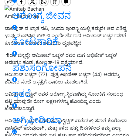
ಆರೋಗ್ಯ ಜೀವನ
Amit Bachchan
ಬಾಲಿವುಡ್ ನ ಖ್ಯಾತ ನಟ, ಸಿನಿಮಾ ಇಂಡಸ್ಟ್ರಿಯಲ್ಲಿ ತಮ್ಮದೇ ಆದ ವಿಶಿಷ್ಟ
ಛಾಪು ಮೂಡಿಸಿದ ಬಿಗ್ ಬಿ ಎಂದೇ ಹೆಸರಾದ ಅಮಿತಾಬ್ ಬಚ್ಚನರವರಿಗೆ
ತೋಟಗಾರಿಕೆ
ಕೊರೋನಾ ಸೋಂಕು ಇರುವುದು ದೃಢಪಟ್ಟಿದೆ
ಇದರ ಬೆನ್ನಲ್ಲೇ ಅಮಿತಾಬ್ ಬಚ್ಚನ್ ರವರ ಮಗ ಅಭಿಷೇಕ್ ಬಚ್ಚನ್
ಅವರಿಗೂ ಕೂಡ ಕೋವಿಡ್-19 ಪತ್ತೆಯಾಗಿದೆ.
ಪಶುಸಂಗೋಪನೆ
ಅಮಿತಾಬ್ ಬಚ್ಚನ್ (77) ಪುತ್ರ ಅಭಿಷೇಕ್ ಬಚ್ಚನ್ (44) ಅವರನ್ನು
ಶನಿವಾರ ಸಂಜೆ ಆಸ್ಪತ್ರೆಗೆ ದಾಖಲು ಮಾಡಲಾಗಿದೆ.
ಇತರೆ
ಅಮಿತಾಭ್ ಬಚ್ಚನ್ ರವರ ಆರೋಗ್ಯ ಸ್ಥಿರವಾಗಿದ್ದು ಸೋಂಕಿಗೆ ಸಂಬಂಧ
ಪಟ್ಟ ಯಾವುದೇ ರೋಗ ಲಕ್ಷಣಗಳನ್ನು ಹೊಂದಿಲ್ಲ ಎಂದು
ಖಚಿತಪಡಿಸಿದ್ದಾರೆ.
ಅಗ್ರಿಪೀಡಿಯಾ
ಅಮಿತಾಬ್ ಬಚ್ಚನ್ ರವರು ತಮ್ಮ ಟ್ವಿಟ್ಟರ್ ಖಾತೆಯಲ್ಲಿ ತಮಗೆ ಕೊರೋನಾ
ಪಾಸಿಟಿವ್ ಇರುವುದಾಗಿ, ಮತ್ತು ಕಳೆದ ಹತ್ತು ದಿನಗಳಿಂದ ತಮ್ಮ ಎಲ್ಲಾ
ಕುಟುಂಬ ಸದಸ್ಯರು ತಮ್ಮ ಬಳಿ ಹೆಚ್ಚು ಕಾಲ ಕಳೆದಿರುವುದರಿಂದ ಎಲ್ಲರನ್ನೂ