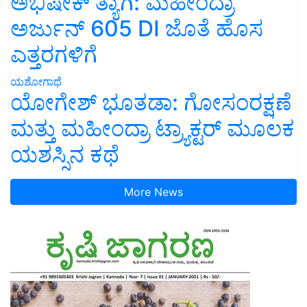
ಅಭಿಷೇಕ್ ತ್ಯಾಗಿ: ಮಹೀಂದ್ರಾ
ಅರ್ಜುನ್ 605 DI ಜೊತೆ ಹೊಸ
ಎತ್ತರಗಳಿಗೆ
ಯಶೋಗಾಥೆ
ಯೋಗೇಶ್ ಭೂತಡಾ: ಗೋಸಂರಕ್ಷಣೆ
ಮತ್ತು ಮಹೀಂದ್ರಾ ಟ್ರ್ಯಾಕ್ಟರ್ ಮೂಲಕ
ಯಶಸ್ಸಿನ ಕಥೆ
More News