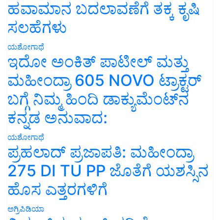
ಹವಾಮಾನ ಬದಲಾವಣೆಗೆ ತಕ್ಕ ಕೃಷಿ
ಸಲಹೆಗಳು
ಯಶೋಗಾಥೆ
ಇದೋ ಅಂಕಿತ್ ಪಾಟೀಲ್ ಮತ್ತು
ಮಹೀಂದ್ರಾ 605 NOVO ಟ್ರಾಕ್ಟರ್
ಬಗ್ಗೆ ನಿಮ್ಮ ಹಿಂದಿ ಡಾಕ್ಯುಮೆಂಟ್‌ನ
ಕನ್ನಡ ಅನುವಾದ:
ಯಶೋಗಾಥೆ
ಪ್ರಹಲಾದ್ ಪ್ರಜಾಪತಿ: ಮಹೀಂದ್ರಾ
275 DI TU PP ಜೊತೆಗೆ ಯಶಸ್ಸಿನ
ಹೊಸ ಎತ್ತರಗಳಿಗೆ
ಅಗ್ರಿಪಿಡಿಯಾ