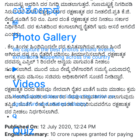
ಗುಣಮಟ್ಟ ಆಧರಿಸಿ ದರ ನಿಗದಿ ಮಾಡಲಾಗುತ್ತದೆ. ಗುಣಮಟ್ಟಕ್ಕೆ ನಿಗದಿಪಡಿ
ಯಶೋಗಾಥೆ
ಸಿರುವ ದರ ಸಿಗದೆ ಇದ್ದಲ್ಲಿ, ಸರ್ಕಾರ ರಕ್ಷಣಾತ್ಮಕ ದರ ನೀಡಲಿದೆ.ಪ್ರತಿ ಕೆ.ಜಿ.
ರೇಷ್ಮೆ ಗೂಡಿಗೆ 50 ರೂ. ಮೀರ ದಂತೆ ರಕ್ಷಣಾತ್ಮಕ ದರ ನೀಡಲು ಸರ್ಕಾರ
ನಿರ್ಧಿರಿಸಿದೆ. ದರ ಕುಸಿತದಿಂದ ಕಂಗಾಲಾಗಿದ್ದ ರೈತರಿಗೆ ಇದು ಆಸರೆ ಆಗಲಿದೆ
Photo Gallery
ಎಂದರು.
. ಕೆಲ ತಿಂಗಳ ಹಿಂದಿನಿಂದಲೇ ದರ ಕುಸಿತವಾಗಿರುವ ಕಾರಣ ಹಿಂದೆ
We capture the best photos around events,
ಆಗಿರುವ ನಷ್ವ ನ್ನೂ ರೈತರಿಗೆ ಭರಿಸಲು ತೀರ್ಮಾನಿಸಲಾಗಿದೆ. ರಕ್ಷಣಾತ್ಮಕ
exhibitions happening across the country
ದರವನ್ನು ಎಪ್ರಿಲ್ 1 ರಿಂದಲೇ ಅನ್ವಯ ವಾಗುವಂತೆ ನೀಡಲು
ಸೂಚಿಸಲಾಗಿದೆ. ಮುಂದೆ ಯೂ ರೇಷ್ಮೆ ಬೆಳೆಗಾರರಿಗೆ ಸಮಸ್ಯೆ ಎದುರಾದಲ್ಲಿ
ಅಗತ್ಯ ಕ್ರಮ ವಹಿಸಲು ಸಚಿವರು ಅಧಿಕಾರಿಗಳಿಗೆ ಸೂಚನೆ ನೀಡಿದ್ದಾರೆ.
Videos
ರಕ್ಷಣಾತ್ಮಕ ದರದ ಹಣವೂ ನೇರವಾಗಿ ರೈತರ ಖಾತೆಗೆ ಜಮಾ ಮಾಡಲು ಕ್ರಮ
Handpicked videos to inspire the nation on
ವಹಿಸಲಾಗಿದೆ.ಇದರಿಂದ ಸರ್ಕಾರದ ನೆರವು ಮಧ್ಯವರ್ತಿಗಳ ಪಾಲಾಗುವುದು
agriculture and related industry
ತಪ್ಪಿದೆ. ಜೊತೆಗೆ ರೇಷ್ಮೆ ಗೂಡಿನ ಧಾರಣೆ ಸುಧಾರಿಸುವವರೆಗೂ ರಕ್ಷಣಾತ್ಮಕ
ದರ ನೀಡಲು ನಿರ್ಧರಿಸಲಾಗಿದೆ.
Published On:
12 July 2020, 12:24 PM
Quiz
English Summary:
10 crore rupees granted for paying