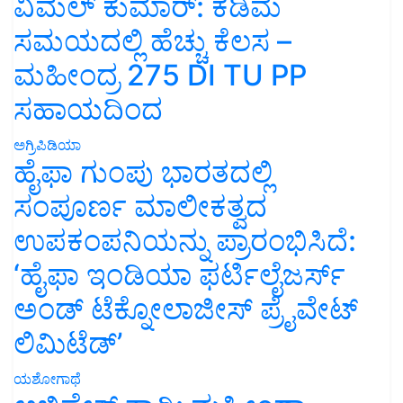
ವಿಮಲ್ ಕುಮಾರ್: ಕಡಿಮೆ
ಸಮಯದಲ್ಲಿ ಹೆಚ್ಚು ಕೆಲಸ –
ಮಹೀಂದ್ರ 275 DI TU PP
ಸಹಾಯದಿಂದ
ಅಗ್ರಿಪಿಡಿಯಾ
ಹೈಫಾ ಗುಂಪು ಭಾರತದಲ್ಲಿ
ಸಂಪೂರ್ಣ ಮಾಲೀಕತ್ವದ
ಉಪಕಂಪನಿಯನ್ನು ಪ್ರಾರಂಭಿಸಿದೆ:
‘ಹೈಫಾ ಇಂಡಿಯಾ ಫರ್ಟಿಲೈಜರ್ಸ್
ಅಂಡ್ ಟೆಕ್ನೋಲಾಜೀಸ್ ಪ್ರೈವೇಟ್
ಲಿಮಿಟೆಡ್’
ಯಶೋಗಾಥೆ