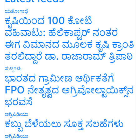
ಯಶೋಗಾಥೆ
ಕೃಷಿಯಿಂದ 100 ಕೋಟಿ
ವಹಿವಾಟು: ಹೆಲಿಕಾಪ್ಟರ್ ನಂತರ
ಈಗ ವಿಮಾನದ ಮೂಲಕ ಕೃಷಿ ಕ್ರಾಂತಿ
ತರಲಿದ್ದಾರೆ ಡಾ. ರಾಜಾರಾಮ್ ತ್ರಿಪಾಠಿ
ಸುದ್ದಿಗಳು
ಭಾರತದ ಗ್ರಾಮೀಣ ಆರ್ಥಿಕತೆಗೆ
FPO ನೇತೃತ್ವದ ಅಗ್ರಿವೋಲ್ಟಾಯಿಕ್ಸ್‌ನ
ಭರವಸೆ
ಅಗ್ರಿಪಿಡಿಯಾ
ಕಬ್ಬು ಬೆಳೆಯಲು ಸೂಕ್ತ ಸಲಹೆಗಳು
ಅಗ್ರಿಪಿಡಿಯಾ