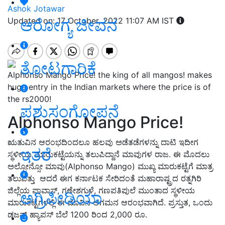
Ashok Jotawar
ಆರೋಗ್ಯ ಜೀವನ
Updated on: 17 October, 2022 11:07 AM IST
ತೋಟಗಾರಿಕೆ
Alphonso Mango Price! the king of all mangos! makes
huge entry in the Indian markets where the price is of
the rs2000!
ಪಶುಸಂಗೋಪನೆ
Alphonso Mango Price!
ಋತುವಿನ ಆರಂಭದಿಂದಲೂ ಹಲವು ಅಡೆತಡೆಗಳನ್ನು ದಾಟಿ ಇದೀಗ
ಇತರೆ
ಸ್ಥಳೀಯ ಮಾರುಕಟ್ಟೆಯನ್ನು ತಲುಪಿದ್ದಾನೆ ಮಾವುಗಳ ರಾಜ. ಈ ಮೊದಲು
ಅಲ್ಫೋನ್ಸೋ ಮಾವು(Alphonso Mango) ಮುಖ್ಯ ಮಾರುಕಟ್ಟೆಗೆ ಮಾತ್ರ
ತಲುಪಿತ್ತು ಆದರೆ ಈಗ ಕರ್ನಾಟಕ ಸೇರಿದಂತೆ ಮಹಾರಾಷ್ಟ್ರದ ರತ್ನಗಿರಿ
ಜಿಲ್ಲೆಯ ಪಾವಾಸ್, ಗಣೇಶಗುಳೆ, ಗಣಪತಿಪುಲೆ ಮುಂತಾದ ಸ್ಥಳೀಯ
ಅಗ್ರಿಪೀಡಿಯಾ
ಮಾರುಕಟ್ಟೆಗಳಲ್ಲಿ ಈ ಮಾವಿನ ಆಗಮನ ಆರಂಭವಾಗಿದೆ. ಪ್ರಸ್ತುತ, ಒಂದು
ಡಜನ್ ಹ್ಯಾಪಸ್ ಬೆಲೆ 1200 ರಿಂದ 2,000 ರೂ.