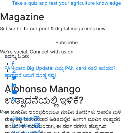
Take a quiz and test your agriculture knowledge
Magazine
Subscribe to our print & digital magazines now
Subscribe
We're social. Connect with us on:
ಇದನ್ನು ಓದಿರಿ:
PAN card Big Update! ನಿಮ್ಮ PAN card ನಕಲಿ ಇದೆಯಾ?
ಹಾಗಾದರೆ ನಿಮಗೆ ದೊಡ್ಡ ನಷ್ಟ!
Alphonso Mango
ಉತ್ಪಾದನೆಯಲ್ಲಿ ಇಳಿಕೆ?
ಈ ಋತುವಿನ ಆರಂಭದಿಂದಲೂ ಮಾವಿನ ತೋಟಗಳು ಅಕಾಲಿಕ ಮಳೆ
More Links
About us
ಮತ್ತು ಕೆಟ್ಟ ವಾತಾವರಣದ ಹಿಡಿತದಲ್ಲಿವೆ. ಹೀಗಾಗಿ ಮಾವಿನ ಉತ್ಪಾದನೆ
Directory
ಕುಸಿದಿದೆ. ಈ ಕಾರಣದಿಂದಾಗಿ, ಈ ವರ್ಷ ದರಗಳು ಹೆಚ್ಚಾಗುವ
Our Team