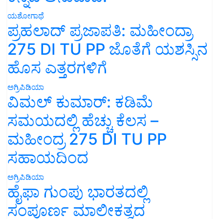
ಯಶೋಗಾಥೆ
ಪ್ರಹಲಾದ್ ಪ್ರಜಾಪತಿ: ಮಹೀಂದ್ರಾ
275 DI TU PP ಜೊತೆಗೆ ಯಶಸ್ಸಿನ
ಹೊಸ ಎತ್ತರಗಳಿಗೆ
ಅಗ್ರಿಪಿಡಿಯಾ
ವಿಮಲ್ ಕುಮಾರ್: ಕಡಿಮೆ
ಸಮಯದಲ್ಲಿ ಹೆಚ್ಚು ಕೆಲಸ –
ಮಹೀಂದ್ರ 275 DI TU PP
ಸಹಾಯದಿಂದ
ಅಗ್ರಿಪಿಡಿಯಾ
ಹೈಫಾ ಗುಂಪು ಭಾರತದಲ್ಲಿ
ಸಂಪೂರ್ಣ ಮಾಲೀಕತ್ವದ