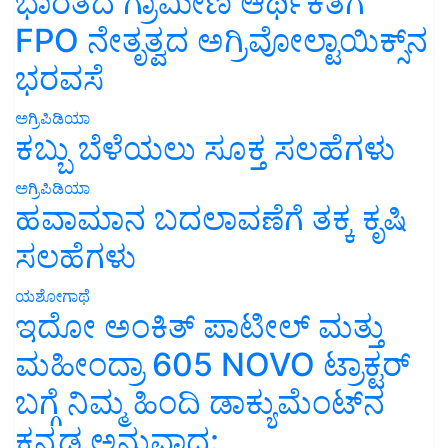
ಭಾರತದ ಗ್ರಾಮೀಣ ಆರ್ಥಿಕತೆಗೆ
FPO ನೇತೃತ್ವದ ಅಗ್ರಿವೋಲ್ಟಾಯಿಕ್ಸ್‌ನ
ಭರವಸೆ
ಅಗ್ರಿಪಿಡಿಯಾ
ಕಬ್ಬು ಬೆಳೆಯಲು ಸೂಕ್ತ ಸಲಹೆಗಳು
ಅಗ್ರಿಪಿಡಿಯಾ
ಹವಾಮಾನ ಬದಲಾವಣೆಗೆ ತಕ್ಕ ಕೃಷಿ
ಸಲಹೆಗಳು
ಯಶೋಗಾಥೆ
ಇದೋ ಅಂಕಿತ್ ಪಾಟೀಲ್ ಮತ್ತು
ಮಹೀಂದ್ರಾ 605 NOVO ಟ್ರಾಕ್ಟರ್
ಬಗ್ಗೆ ನಿಮ್ಮ ಹಿಂದಿ ಡಾಕ್ಯುಮೆಂಟ್‌ನ
ಕನ್ನಡ ಅನುವಾದ: