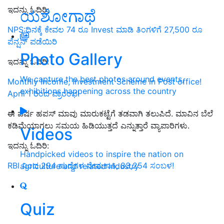
ಇದನ್ನು ಓದಿರಿ:
ಯಶೋಗಾಥೆ
NPS:ದಿನಕ್ಕೆ ಕೇವಲ 74 ರೂ Invest ಮಾಡಿ ತಿಂಗಳಿಗೆ 27,500 ರೂ
ಪೆನ್ಷನ್‌ ಪಡೆಯಿರಿ
Photo Gallery
ಇದನ್ನು ಓದಿರಿ:
We capture the best photos around events,
Monthly Income, Investment Scheme in Post office!
exhibitions happening across the country
April 1 ರಿಂದ ಪ್ರಾರಂಭ!
ಈ ವರ್ಷ ಹಪಸ್ ಮಾವು ಮಾರುಕಟ್ಟೆಗೆ ತಡವಾಗಿ ತಲುಪಿದೆ. ಮಾವಿನ ಬೆಲೆ
ಕಡಿಮೆಯಾಗಲು ಸಮಯ ಹಿಡಿಯುತ್ತದೆ ಎನ್ನುತ್ತಾರೆ ವ್ಯಾಪಾರಿಗಳು.
Videos
ಇದನ್ನು ಓದಿರಿ:
Handpicked videos to inspire the nation on
RBI ನಿಂದ 294 ಹುದ್ದೆಗಳ ನೇಮಕಾತಿ, 83,254 ಸಂಬಳ!
agriculture and related industry
Quiz