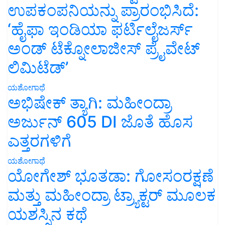
ಉಪಕಂಪನಿಯನ್ನು ಪ್ರಾರಂಭಿಸಿದೆ:
‘ಹೈಫಾ ಇಂಡಿಯಾ ಫರ್ಟಿಲೈಜರ್ಸ್
ಅಂಡ್ ಟೆಕ್ನೋಲಾಜೀಸ್ ಪ್ರೈವೇಟ್
ಲಿಮಿಟೆಡ್’
ಯಶೋಗಾಥೆ
ಅಭಿಷೇಕ್ ತ್ಯಾಗಿ: ಮಹೀಂದ್ರಾ
ಅರ್ಜುನ್ 605 DI ಜೊತೆ ಹೊಸ
ಎತ್ತರಗಳಿಗೆ
ಯಶೋಗಾಥೆ
ಯೋಗೇಶ್ ಭೂತಡಾ: ಗೋಸಂರಕ್ಷಣೆ
ಮತ್ತು ಮಹೀಂದ್ರಾ ಟ್ರ್ಯಾಕ್ಟರ್ ಮೂಲಕ
ಯಶಸ್ಸಿನ ಕಥೆ