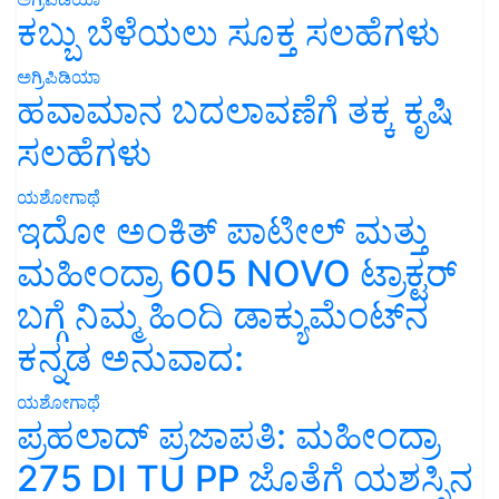
ಕಬ್ಬು ಬೆಳೆಯಲು ಸೂಕ್ತ ಸಲಹೆಗಳು
ಅಗ್ರಿಪಿಡಿಯಾ
ಹವಾಮಾನ ಬದಲಾವಣೆಗೆ ತಕ್ಕ ಕೃಷಿ
ಸಲಹೆಗಳು
ಯಶೋಗಾಥೆ
ಇದೋ ಅಂಕಿತ್ ಪಾಟೀಲ್ ಮತ್ತು
ಮಹೀಂದ್ರಾ 605 NOVO ಟ್ರಾಕ್ಟರ್
ಬಗ್ಗೆ ನಿಮ್ಮ ಹಿಂದಿ ಡಾಕ್ಯುಮೆಂಟ್‌ನ
ಕನ್ನಡ ಅನುವಾದ:
ಯಶೋಗಾಥೆ
ಪ್ರಹಲಾದ್ ಪ್ರಜಾಪತಿ: ಮಹೀಂದ್ರಾ
275 DI TU PP ಜೊತೆಗೆ ಯಶಸ್ಸಿನ