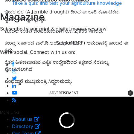
Take a quiz and test your agriculture knowledge
ಭೀಕರ ಬರ (A terrible drought) ದಿಂದ ಈ ಬಾರಿ ಕರ್ನಾಟಕದ
Magazine
ರೈತರು ಸಂಕಷ್ಟದಲ್ಲಿದ್ದಾರೆ.
Subscribe to our print & digital magazines now
ಮೊದಲ ಕಂತಿನ ಬರಪರಿಹಾರವಾಗಿ ರೂ. 2,000 ಸಿಗಲಿದೆ.
Subscribe
ಕೇಂದ್ರ ಸರ್ಕಾರದ ಎನ್.ಡಿ.ಆರ್.ಎಫ್ (NDRF) ಅನುದಾನಕ್ಕೆ ಕಾಯದೆ ಈ
ಕ್ರಮ.
We're social. Connect with us on:
ರೈತರ ಹಿತಕಾಪಾಡುವ ಏಕೈಕ ಉದ್ದೇಶದಿಂದ ತಕ್ಷಣದ ನೆರವನ್ನು
ಘೋಷಿಸಲಾಗಿದೆ
ಎಂದಿದ್ದಾರೆ ಮುಖ್ಯಮಂತ್ರಿ ಸಿದ್ದರಾಮಯ್ಯ.
ADVERTISEMENT
More Links
About us
Directory
Our Team