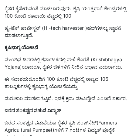
ರೈತರ ಕೈಸೇರುವಂತೆ ಮಾಡಲಾಗುವುದು. ಕೃಷಿ ಯಂತ್ರಧಾರೆ ಕೇಂದ್ರಗಳಲ್ಲಿ
100 ಕೋಟಿ ರೂಪಾಯಿ ವೆಚ್ಚದಲ್ಲಿ 100
ಹೈ-ಟೆಕ್ ಹಾರ್ವೆಸ್ಟರ್ (Hi-tech harvester )ಹಬ್‌ಗಳನ್ನು ಸ್ಥಾಪನೆ
ಮಾಡಲಾಗುತ್ತಿದೆ.
ಕೃಷಿಭಾಗ್ಯ ಯೋಜನೆ
ಮುಂದಿನ ದಿನಗಳಲ್ಲಿ ಕರ್ನಾಟಕದಲ್ಲಿ ಮಳೆ ಕೊರತೆ (Krishibhagya
Yojana)ಯಾದರೂ, ರೈತರ ಬೆಳೆಗಳಿಗೆ ನೀರಿನ ಅಭಾವ ಎದುರಾಗದು.
ಈ ಸದಾಶಯದೊಂದಿಗೆ 100 ಕೋಟಿ ವೆಚ್ಚದಲ್ಲಿ ರಾಜ್ಯದ 106
ತಾಲ್ಲೂಕುಗಳಲ್ಲಿ ಕೃಷಿಭಾಗ್ಯ ಯೋಜನೆಯನ್ನು
ಮರುಜಾರಿ ಮಾಡಲಾಗುತ್ತಿದೆ. ಇದಕ್ಕೆ ಕ್ರಮ ವಹಿಸಿದ್ದೇವೆ ಎಂದಿದೆ ಸರ್ಕಾರ.
ಬರದ ಸಂಕಷ್ಟದ ನಡುವೆ ವಿದ್ಯುತ್‌
ಬರದ ಸಂಕಷ್ಟದ ನಡುವೆಯೂ ರೈತರ ಕೃಷಿ ಪಂಪ್‌ಸೆಟ್‌(Farmers
Agricultural Pumpset)ಗಳಿಗೆ 7 ಗಂಟೆಗಳ ವಿದ್ಯುತ್ ಪೂರೈಕೆ