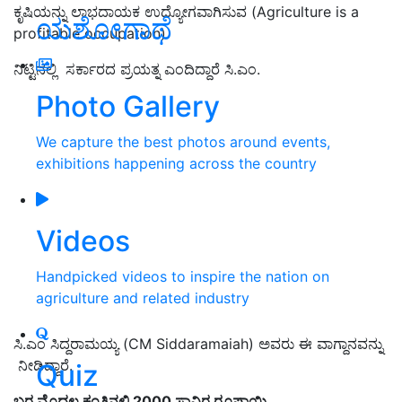
ಕೃಷಿಯನ್ನು ಲಾಭದಾಯಕ ಉದ್ಯೋಗವಾಗಿಸುವ (Agriculture is a
ಯಶೋಗಾಥೆ
profitable occupation)
ನಿಟ್ಟಿನಲ್ಲಿ ಸರ್ಕಾರದ ಪ್ರಯತ್ನ ಎಂದಿದ್ದಾರೆ ಸಿ.ಎಂ.
Photo Gallery
We capture the best photos around events,
exhibitions happening across the country
Videos
Handpicked videos to inspire the nation on
agriculture and related industry
ಸಿ.ಎಂ ಸಿದ್ದರಾಮಯ್ಯ (CM Siddaramaiah) ಅವರು ಈ ವಾಗ್ದಾನವನ್ನು
ನೀಡಿದ್ದಾರೆ.
Quiz
ಬರ ಮೊದಲ ಕಂತಿನಲ್ಲಿ 2000 ಸಾವಿರ ರೂಪಾಯಿ