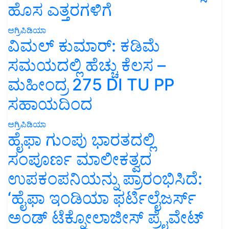
ಹೊಸ ಎತ್ತರಗಳಿಗೆ
ಅಗ್ರಿಪಿಡಿಯಾ
ವಿಮಲ್ ಕುಮಾರ್: ಕಡಿಮೆ
ಸಮಯದಲ್ಲಿ ಹೆಚ್ಚು ಕೆಲಸ –
ಮಹೀಂದ್ರ 275 DI TU PP
ಸಹಾಯದಿಂದ
ಅಗ್ರಿಪಿಡಿಯಾ
ಹೈಫಾ ಗುಂಪು ಭಾರತದಲ್ಲಿ
ಸಂಪೂರ್ಣ ಮಾಲೀಕತ್ವದ
ಉಪಕಂಪನಿಯನ್ನು ಪ್ರಾರಂಭಿಸಿದೆ:
‘ಹೈಫಾ ಇಂಡಿಯಾ ಫರ್ಟಿಲೈಜರ್ಸ್
ಅಂಡ್ ಟೆಕ್ನೋಲಾಜೀಸ್ ಪ್ರೈವೇಟ್