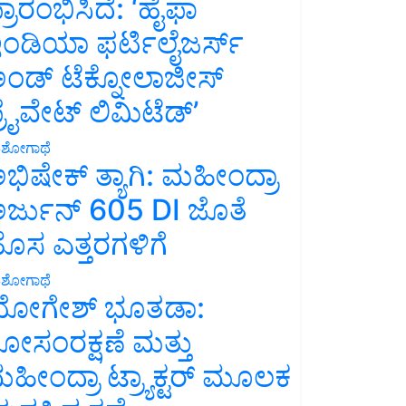
್ರಾರಂಭಿಸಿದೆ: ‘ಹೈಫಾ
ಂಡಿಯಾ ಫರ್ಟಿಲೈಜರ್ಸ್
ಂಡ್ ಟೆಕ್ನೋಲಾಜೀಸ್
್ರೈವೇಟ್ ಲಿಮಿಟೆಡ್’
ಶೋಗಾಥೆ
ಭಿಷೇಕ್ ತ್ಯಾಗಿ: ಮಹೀಂದ್ರಾ
ರ್ಜುನ್ 605 DI ಜೊತೆ
ೊಸ ಎತ್ತರಗಳಿಗೆ
ಶೋಗಾಥೆ
ೋಗೇಶ್ ಭೂತಡಾ:
ೋಸಂರಕ್ಷಣೆ ಮತ್ತು
ಹೀಂದ್ರಾ ಟ್ರ್ಯಾಕ್ಟರ್ ಮೂಲಕ