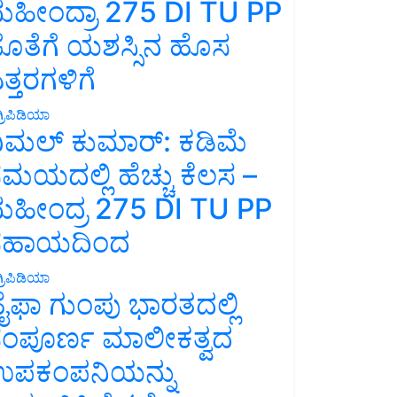
ಹೀಂದ್ರಾ 275 DI TU PP
ೊತೆಗೆ ಯಶಸ್ಸಿನ ಹೊಸ
ತ್ತರಗಳಿಗೆ
್ರಿಪಿಡಿಯಾ
ಿಮಲ್ ಕುಮಾರ್: ಕಡಿಮೆ
ಮಯದಲ್ಲಿ ಹೆಚ್ಚು ಕೆಲಸ –
ಹೀಂದ್ರ 275 DI TU PP
ಸಹಾಯದಿಂದ
್ರಿಪಿಡಿಯಾ
ೈಫಾ ಗುಂಪು ಭಾರತದಲ್ಲಿ
ಂಪೂರ್ಣ ಮಾಲೀಕತ್ವದ
ಪಕಂಪನಿಯನ್ನು