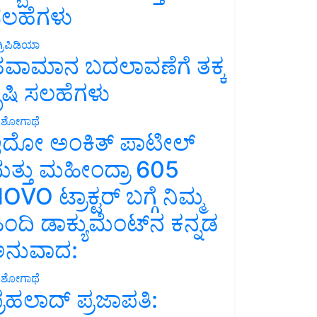
ಲಹೆಗಳು
್ರಿಪಿಡಿಯಾ
ವಾಮಾನ ಬದಲಾವಣೆಗೆ ತಕ್ಕ
ೃಷಿ ಸಲಹೆಗಳು
ಶೋಗಾಥೆ
ದೋ ಅಂಕಿತ್ ಪಾಟೀಲ್
ತ್ತು ಮಹೀಂದ್ರಾ 605
OVO ಟ್ರಾಕ್ಟರ್ ಬಗ್ಗೆ ನಿಮ್ಮ
ಿಂದಿ ಡಾಕ್ಯುಮೆಂಟ್‌ನ ಕನ್ನಡ
ನುವಾದ:
ಶೋಗಾಥೆ
್ರಹಲಾದ್ ಪ್ರಜಾಪತಿ: