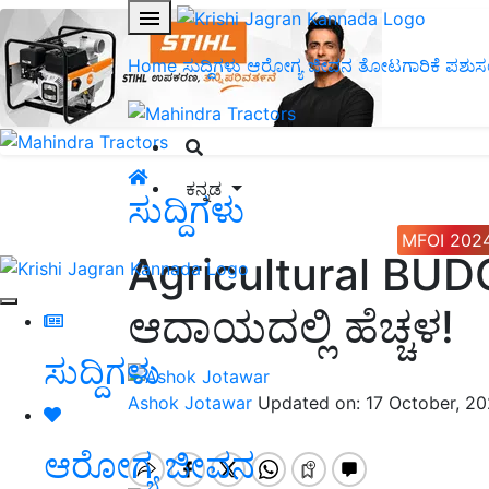
Home
ಸುದ್ದಿಗಳು
ಆರೋಗ್ಯ ಜೀವನ
ತೋಟಗಾರಿಕೆ
ಪಶುಸ
ಕನ್ನಡ
ಸುದ್ದಿಗಳು
MFOI 202
Agricultural BUD
ಆದಾಯದಲ್ಲಿ ಹೆಚ್ಚಳ!
ಸುದ್ದಿಗಳು
Ashok Jotawar
Updated on: 17 October, 2
ಆರೋಗ್ಯ ಜೀವನ