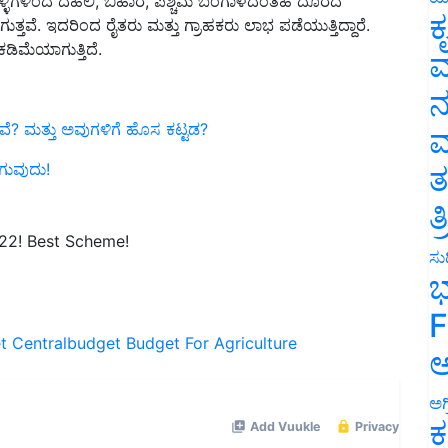
ತ್ತವೆ. ಇದರಿಂದ ರೈತರು ಮತ್ತು ಗ್ರಾಹಕರು ಲಾಭ ಪಡೆಯುತ್ತಿದ್ದಾರೆ.
ಕ
ಕಡಿಮೆಯಾಗುತ್ತಿದೆ.
ವ
ನ
 ಮತ್ತು ಅವುಗಳಿಗೆ ಹೊಸ ಕಟ್ಟಡ?
ಮ
ಗುವುದು!
ತ
ತ
22! Best Scheme!
ಸುದ
ಭ
F
t
Centralbudget
Budget For Agriculture
ಅ
ಅಗ
ಕ