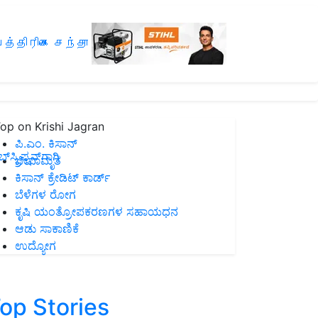
த்திரிகை சந்தா
op on Krishi Jagran
ಪಿ.ಎಂ. ಕಿಸಾನ್
ಸ್ಕ್ರಿಪ್ಷನ್‌ಗಾಗಿ
ಜೀವಾಮೃತ
ಕಿಸಾನ್ ಕ್ರೇಡಿಟ್ ಕಾರ್ಡ್
ಬೆಳೆಗಳ ರೋಗ
ಕೃಷಿ ಯಂತ್ರೋಪಕರಣಗಳ ಸಹಾಯಧನ
ಆಡು ಸಾಕಾಣಿಕೆ
ಉದ್ಯೋಗ
op Stories