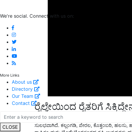
We're social. Connect with us on:
More Links
About us
Directory
Our Team
ರೈಲ್ವೇಯಿಂದ ರೈತರಿಗೆ ಸಿಕ್ಕಿದ್ದ
Contact
ಕಿಸಾನ್ ರೈಲಿನ ಪರಿಚಯದ ನಂತರ, ರೈತರಿಗೆ ಕೊಳೆಯುವ ಬೆ
ಸುಲಭವಾಗಿದೆ. ಕಲ್ಲಂಗಡಿ, ಪೇರಲ, ಕೊತ್ತಂಬರಿ, ಹಲಸು, ಹೂವು, ಈ
ಕ್ಯಾಪ್ಸಿಕಂ ಮತ್ತು ಟೊಮೆಟೊಗಳಂತಹ ಕೃಷಿ ಉತ್ಪನ್ನಗಳು
CLOSE