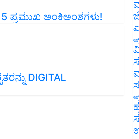
ಮ
 5 ಪ್ರಮುಖ ಅಂಕಿಅಂಶಗಳು!
ಜ
ಎ
ಅಗ
ವ
ಸ
ರನ್ನು DIGITAL
ಮ
ಅಗ
ಹ
ಸ
ಉ