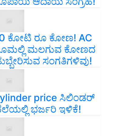
ೂಪಾಯಿ ಆದಾಯ ಸಂಗ್ರಹ!
0 ಕೋಟಿ ರೂ ಕೋಣ! AC
ೂಮಲ್ಲಿ ಮಲಗುವ ಕೋಣದ
ುಬ್ಬೇರಿಸುವ ಸಂಗತಿಗಳಿವು!
ylinder price ಸಿಲಿಂಡರ್‌
ೆಲೆಯಲ್ಲಿ ಭರ್ಜರಿ ಇಳಿಕೆ!