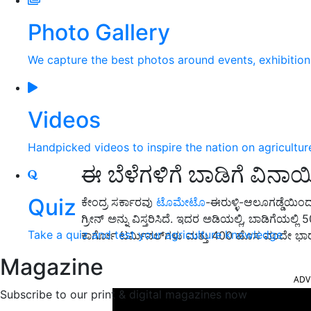
Photo Gallery
We capture the best photos around events, exhibitio
Videos
Handpicked videos to inspire the nation on agricultur
ಈ ಬೆಳೆಗಳಿಗೆ ಬಾಡಿಗೆ ವಿನಾಯ
Quiz
ಕೇಂದ್ರ ಸರ್ಕಾರವು
ಟೊಮೇಟೊ
-ಈರುಳ್ಳಿ-ಆಲೂಗಡ್ಡೆಯಿಂದ
ಗ್ರೀನ್ ಅನ್ನು ವಿಸ್ತರಿಸಿದೆ. ಇದರ ಅಡಿಯಲ್ಲಿ, ಬಾಡಿಗೆಯಲ್ಲಿ
Take a quiz and test your agriculture knowledge
ಕಾರ್ಗೋ ಟರ್ಮಿನಲ್‌ಗಳು ಮತ್ತು 400 ಹೊಸ ವಂದೇ ಭಾರ
Magazine
ADV
Subscribe to our print & digital magazines now