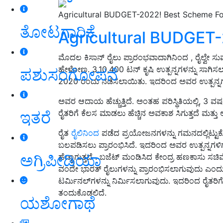
Agricultural BUDGET-2022! Best Scheme For
ತೋಟಗಾರಿಕೆ
Agricultural BUDGET
ಮೊದಲ ಕಿಸಾನ್ ರೈಲು ಪ್ರಾರಂಭವಾದಾಗಿನಿಂದ , ರೈಲ್ವೇ ಸು
ಹೇಳೋಣ. 3,10,400 ಟನ್ ಕೃಷಿ ಉತ್ಪನ್ನಗಳನ್ನು ಸಾಗಿಸಲಾಗಿ
ಪಶುಸಂಗೋಪನೆ
2020 ರಂದು ನಡೆಸಲಾಯಿತು. ಇದರಿಂದ ಅವರ ಉತ್ಪನ್ನಗಳಿಗೆ
ಅವರ ಆದಾಯ ಹೆಚ್ಚುತ್ತಿದೆ. ಅಂತಹ ಪರಿಸ್ಥಿತಿಯಲ್ಲಿ, 3 ವ
ಇತರೆ
ರೈತರಿಗೆ ಕೆಲಸ ಮಾಡಲು ಹೆಚ್ಚಿನ ಅವಕಾಶ ಸಿಗುತ್ತದೆ ಮತ್ತು
ರೈತ
ರೈಲಿನಿಂದ
ಪಡೆದ ಪ್ರಯೋಜನಗಳನ್ನು ಗಮನದಲ್ಲಿಟ್ಟುಕೊ
ಬಲಪಡಿಸಲು ಪ್ರಾರಂಭಿಸಿದೆ. ಇದರಿಂದ ಅವರ ಉತ್ಪನ್ನಗಳಿ
ಅಗ್ರಿಪೀಡಿಯಾ
ಹೆಚ್ಚಾಗುತ್ತದೆ . ಬಜೆಟ್ ಮಂಡಿಸಿದ ಕೇಂದ್ರ ಹಣಕಾಸು 
ವಂದೇ ಭಾರತ್ ರೈಲುಗಳನ್ನು ಪ್ರಾರಂಭಿಸಲಾಗುವುದು ಎಂದ
ಟರ್ಮಿನಲ್‌ಗಳನ್ನು ನಿರ್ಮಿಸಲಾಗುವುದು. ಇದರಿಂದ ರೈತರಿ
ತಂದುಕೊಡಲಿದೆ.
ಯಶೋಗಾಥೆ