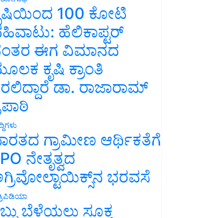
ೃಷಿಯಿಂದ 100 ಕೋಟಿ
ಹಿವಾಟು: ಹೆಲಿಕಾಪ್ಟರ್
ಂತರ ಈಗ ವಿಮಾನದ
ೂಲಕ ಕೃಷಿ ಕ್ರಾಂತಿ
ರಲಿದ್ದಾರೆ ಡಾ. ರಾಜಾರಾಮ್
್ರಿಪಾಠಿ
್ದಿಗಳು
ಾರತದ ಗ್ರಾಮೀಣ ಆರ್ಥಿಕತೆಗೆ
PO ನೇತೃತ್ವದ
ಗ್ರಿವೋಲ್ಟಾಯಿಕ್ಸ್‌ನ ಭರವಸೆ
್ರಿಪಿಡಿಯಾ
ಬ್ಬು ಬೆಳೆಯಲು ಸೂಕ್ತ