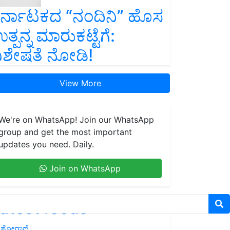
ರ್ನಾಟಕದ “ನಂದಿನಿ” ಹೊಸ
ತ್ಪನ್ನ ಮಾರುಕಟ್ಟೆಗೆ:
ಿಶೇಷತೆ ನೋಡಿ!
View More
We're on WhatsApp! Join our WhatsApp
group and get the most important
updates you need. Daily.
Join on WhatsApp
atest feeds
ಶೋಗಾಥೆ