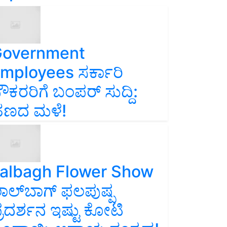
overnment
mployees ಸರ್ಕಾರಿ
ೌಕರರಿಗೆ ಬಂಪರ್‌ ಸುದ್ದಿ:
ಣದ ಮಳೆ!
albagh Flower Show
ಾಲ್‌ಬಾಗ್ ಫಲಪುಷ್ಪ
್ರದರ್ಶನ ಇಷ್ಟು ಕೋಟಿ