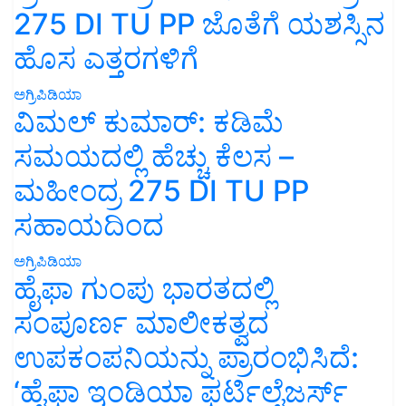
275 DI TU PP ಜೊತೆಗೆ ಯಶಸ್ಸಿನ
ಹೊಸ ಎತ್ತರಗಳಿಗೆ
ಅಗ್ರಿಪಿಡಿಯಾ
ವಿಮಲ್ ಕುಮಾರ್: ಕಡಿಮೆ
ಸಮಯದಲ್ಲಿ ಹೆಚ್ಚು ಕೆಲಸ –
ಮಹೀಂದ್ರ 275 DI TU PP
ಸಹಾಯದಿಂದ
ಅಗ್ರಿಪಿಡಿಯಾ
ಹೈಫಾ ಗುಂಪು ಭಾರತದಲ್ಲಿ
ಸಂಪೂರ್ಣ ಮಾಲೀಕತ್ವದ
ಉಪಕಂಪನಿಯನ್ನು ಪ್ರಾರಂಭಿಸಿದೆ:
‘ಹೈಫಾ ಇಂಡಿಯಾ ಫರ್ಟಿಲೈಜರ್ಸ್