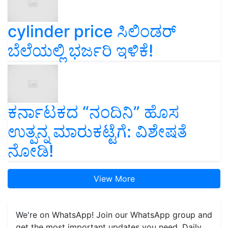
cylinder price ಸಿಲಿಂಡರ್‌
ಬೆಲೆಯಲ್ಲಿ ಭರ್ಜರಿ ಇಳಿಕೆ!
ಕರ್ನಾಟಕದ “ನಂದಿನಿ” ಹೊಸ
ಉತ್ಪನ್ನ ಮಾರುಕಟ್ಟೆಗೆ: ವಿಶೇಷತೆ
ನೋಡಿ!
View More
We're on WhatsApp! Join our WhatsApp group and
get the most important updates you need. Daily.