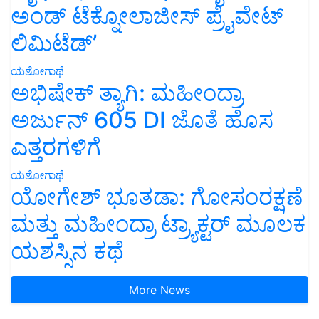
ಅಂಡ್ ಟೆಕ್ನೋಲಾಜೀಸ್ ಪ್ರೈವೇಟ್
ಲಿಮಿಟೆಡ್’
ಯಶೋಗಾಥೆ
ಅಭಿಷೇಕ್ ತ್ಯಾಗಿ: ಮಹೀಂದ್ರಾ
ಅರ್ಜುನ್ 605 DI ಜೊತೆ ಹೊಸ
ಎತ್ತರಗಳಿಗೆ
ಯಶೋಗಾಥೆ
ಯೋಗೇಶ್ ಭೂತಡಾ: ಗೋಸಂರಕ್ಷಣೆ
ಮತ್ತು ಮಹೀಂದ್ರಾ ಟ್ರ್ಯಾಕ್ಟರ್ ಮೂಲಕ
ಯಶಸ್ಸಿನ ಕಥೆ
More News