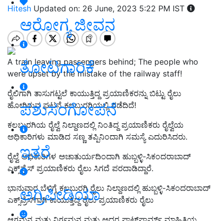
Hitesh
Updated on: 26 June, 2023 5:22 PM IST
ಆರೋಗ್ಯ ಜೀವನ
A train leaving passengers behind; The people who
ತೋಟಗಾರಿಕೆ
were upset by the mistake of the railway staff!
ರೈಲಿಗಾಗಿ ತಾಸುಗಟ್ಟಲೆ ಕಾಯುತ್ತಿದ್ದ ಪ್ರಯಾಣಿಕರನ್ನು ಬಿಟ್ಟು ರೈಲು
ಪಶುಸಂಗೋಪನೆ
ಹೋಗಿರುವ ಘಟನೆ ಕಲಬುರಗಿಯಲ್ಲಿ ನಡೆದಿದೆ!
ಕಲಬುರಗಿಯ ರೈಲ್ವೆ ನಿಲ್ದಾಣದಲ್ಲಿ ನಿಂತಿದ್ದ ಪ್ರಯಾಣಿಕರು ರೈಲ್ವೆಯ
ಅಧಿಕಾರಿಗಳು ಮಾಡಿದ ಸಣ್ಣ ತಪ್ಪಿನಿಂದಾಗಿ ಸಮಸ್ಯೆ ಎದುರಿಸಿದರು.
ಇತರೆ
ರೈಲ್ವೆ ಅಧಿಕಾರಿಗಳ ಅಚಾತುರ್ಯದಿಂದಾಗಿ ಹುಬ್ಬಳ್ಳಿ-ಸಿಕಂದರಾಬಾದ್
ಎಕ್ಸ್‌ಪ್ರೆಸ್ ಪ್ರಯಾಣಿಕರು ರೈಲು ಸಿಗದೆ ಪರದಾಡಿದ್ದಾರೆ.
ಭಾನುವಾರ ಬೆಳಿಗ್ಗೆ ಕಲಬುರಗಿ ರೈಲು ನಿಲ್ದಾಣದಲ್ಲಿ ಹುಬ್ಬಳ್ಳಿ-ಸಿಕಂದರಾಬಾದ್
ಅಗ್ರಿಪೀಡಿಯಾ
ಎಕ್ಸ್‌ಪ್ರೆಸ್‌ಗಾಗಿ ಕಾಯುತ್ತಿದ್ದ ರೈಲು ಪ್ರಯಾಣಿಕರು ರೈಲು
ಆಗಮನ ಮತ್ತು ನಿರ್ಗಮನ ಮತ್ತು ಅದರ ಪ್ಲಾಟ್‌ಫಾರ್ಮ್ ಮಾಹಿತಿಯ