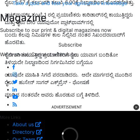
ರೈಲು 5.57 ಕ್ಕೆ ಕಲಬುರಗಿ ತಲುಪಿ 6.00ಕ್ಕೆ ನಿಲ್ದಾಣದಿಂದ ಹೊರಡಬೇಕಿತ್ತು.
Take a quiz and test your agriculture knowledge
Magazine
ಪ್ಲಾಟ್‌ಫಾರ್ಮ್ ಸಂಖ್ಯೆ 1 ರಲ್ಲಿ ಪ್ರಯಾಣಿಕರು ಕಾರಿಡಾರ್‌ನಲ್ಲಿ ಕಾಯುತ್ತಿದ್ದರು
ಮತ್ತು ರೈಲು ಬೇರೆ ಯಾವುದೋ ಪ್ಲಾಟ್‌ಫಾರ್ಮ್‌ನಲ್ಲಿ
Subscribe to our print & digital magazines now
ಬಂದು ಕೆಲವು ನಿಮಿಷಗಳ ಕಾಲ ನಿಲ್ಲಿಸಿದ ನಂತರ ಸಿಖಂದರಾಬಾದ್‌ಗೆ
ಹೊರಟಿತು.
Subscribe
We're social. Connect with us on:
ರೈಲಿಗಾಗಿ ಕಾಯುತ್ತಿದ್ದ ಪ್ರಯಾಣಿಕರಿಗೆ ರೈಲು ಯಾವಾಗ ಬಂದಿತೋ
ತಿಳಿಯದೇ ನಿಲ್ದಾಣದಿಂದ ನಿರ್ಗಮಿಸಿದರ ಬಗ್ಗೆಯೂ
ಯಾವುದೇ ಮಾಹಿತಿ ಸಿಗದೆ ಪರದಾಡಿದರು. ಅದೇ ಮಾರ್ಗದಲ್ಲಿ ಮುಂದಿನ
ರೈಲು - ಹುಸೇನ್ ಸಾಗರ್ ಎಕ್ಸ್‌ಪ್ರೆಸ್ - ಘೋಷಣೆ
ಮಾಡಿದ ನಂತರವೇ ಅವರು ಹೊರಡುವ ಬಗ್ಗೆ ತಿಳಿದಿದೆ.
ADVERTISEMENT
More Links
About us
Directory
Our Team