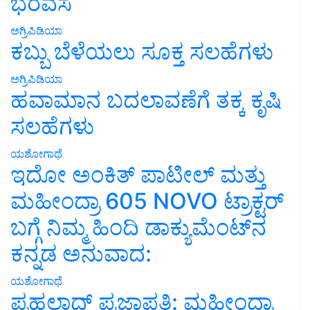
ಭರವಸೆ
ಅಗ್ರಿಪಿಡಿಯಾ
ಕಬ್ಬು ಬೆಳೆಯಲು ಸೂಕ್ತ ಸಲಹೆಗಳು
ಅಗ್ರಿಪಿಡಿಯಾ
ಹವಾಮಾನ ಬದಲಾವಣೆಗೆ ತಕ್ಕ ಕೃಷಿ
ಸಲಹೆಗಳು
ಯಶೋಗಾಥೆ
ಇದೋ ಅಂಕಿತ್ ಪಾಟೀಲ್ ಮತ್ತು
ಮಹೀಂದ್ರಾ 605 NOVO ಟ್ರಾಕ್ಟರ್
ಬಗ್ಗೆ ನಿಮ್ಮ ಹಿಂದಿ ಡಾಕ್ಯುಮೆಂಟ್‌ನ
ಕನ್ನಡ ಅನುವಾದ:
ಯಶೋಗಾಥೆ
ಪ್ರಹಲಾದ್ ಪ್ರಜಾಪತಿ: ಮಹೀಂದ್ರಾ