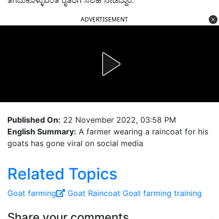
ತೆಗೆದುಕೊಳ್ಳುವಂತೆ ರೈತರಿಗೆ ಸಲಹೆ ನೀಡಿದ್ದಾರೆ.
ADVERTISEMENT
Published On:
22 November 2022, 03:58 PM
English Summary:
A farmer wearing a raincoat for his
goats has gone viral on social media
Related Topics
Goat farming
Goat Raincoat
Goat farming training
Share your comments