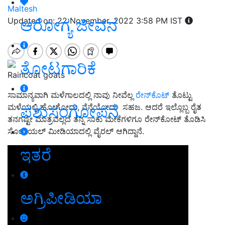
Maltesh
ಆರೋಗ್ಯ ಜೀವನ
Updated on: 22 November, 2022 3:58 PM IST
ತೋಟಗಾರಿಕೆ
Raincoat goats
ಸಾಮಾನ್ಯವಾಗಿ ಮಳೆಗಾಲದಲ್ಲಿ ನಾವು ನೀವೆಲ್ಲ
ರೇನ್‌ಕೊಟ್‌
ತೊಟ್ಟು
ಪಶುಸಂಗೋಪನೆ
ಮಳೆಯಲ್ಲಿ ಹೋಗೋದು, ನೆನೆಯೋದು ಸಹಜ. ಆದರೆ ಇಲ್ಲೊಬ್ಬ ರೈತ
ತನಗಷ್ಟೇ ಮಾತ್ರವಲ್ಲದೆ ತನ್ನ ಸಾಕು ಮೇಕೆಗಳಿಗೂ ರೇನ್‌ಕೋಟ್‌ ತೊಡಿಸಿ
ಸೋಷಿಯಲ್‌ ಮೀಡಿಯಾದಲ್ಲಿ ವೈರಲ್‌ ಆಗಿದ್ದಾನೆ.
ಇತರೆ
ಅಗ್ರಿಪೀಡಿಯಾ