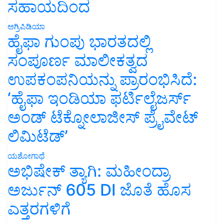
ಸಹಾಯದಿಂದ
ಅಗ್ರಿಪಿಡಿಯಾ
ಹೈಫಾ ಗುಂಪು ಭಾರತದಲ್ಲಿ
ಸಂಪೂರ್ಣ ಮಾಲೀಕತ್ವದ
ಉಪಕಂಪನಿಯನ್ನು ಪ್ರಾರಂಭಿಸಿದೆ:
‘ಹೈಫಾ ಇಂಡಿಯಾ ಫರ್ಟಿಲೈಜರ್ಸ್
ಅಂಡ್ ಟೆಕ್ನೋಲಾಜೀಸ್ ಪ್ರೈವೇಟ್
ಲಿಮಿಟೆಡ್’
ಯಶೋಗಾಥೆ
ಅಭಿಷೇಕ್ ತ್ಯಾಗಿ: ಮಹೀಂದ್ರಾ
ಅರ್ಜುನ್ 605 DI ಜೊತೆ ಹೊಸ
ಎತ್ತರಗಳಿಗೆ