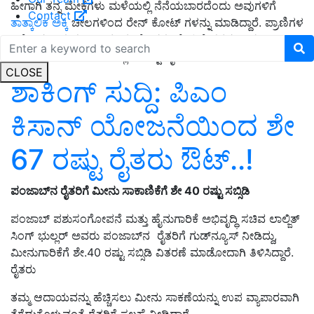
ಹೀಗಾಗಿ ತನ್ನ ಮೇಕೆಗಳು ಮಳೆಯಲ್ಲಿ ನೆನೆಯಬಾರದೆಂದು ಅವುಗಳಿಗೆ
Contact
ತಾತ್ಕಾಲಿಕ ಅಕ್ಕಿ
ಚೀಲಗಳಿಂದ ರೇನ್ ಕೋಟ್ ಗಳನ್ನು ಮಾಡಿದ್ದಾರೆ. ಪ್ರಾಣಿಗಳ
ಬಗ್ಗೆ ಆತನಿಗಿರುವ ಪ್ರೀತಿ ಕಂಡು ನೆಟ್ಟಿಗರು ಮೆಚ್ಚುಗೆ ವ್ಯಕ್ತಪಡಿಸಿದ್ದು
ಸೋಷಿಯಲ್‌ ಮೀಡಿಯಾದಲ್ಲಿ ಸಾಕಷ್ಟು ವೈರಲ್‌ ಆಗಿದೆ.
CLOSE
ಶಾಕಿಂಗ್‌ ಸುದ್ದಿ: ಪಿಎಂ
ಕಿಸಾನ್‌ ಯೋಜನೆಯಿಂದ ಶೇ
67 ರಷ್ಟು ರೈತರು ಔಟ್‌..!
ಪಂಜಾಬ್‌ನ ರೈತರಿಗೆ ಮೀನು ಸಾಕಾಣಿಕೆಗೆ ಶೇ 40 ರಷ್ಟು ಸಬ್ಸಿಡಿ
ಪಂಜಾಬ್ ಪಶುಸಂಗೋಪನೆ ಮತ್ತು ಹೈನುಗಾರಿಕೆ ಅಭಿವೃದ್ಧಿ ಸಚಿವ ಲಾಲ್ಜಿತ್
ಸಿಂಗ್ ಭುಲ್ಲರ್ ಅವರು ಪಂಜಾಬ್‌ನ ರೈತರಿಗೆ ಗುಡ್‌ನ್ಯೂಸ್‌ ನೀಡಿದ್ದು,
ಮೀನುಗಾರಿಕೆಗೆ ಶೇ.40 ರಷ್ಟು ಸಬ್ಸಿಡಿ ವಿತರಣೆ ಮಾಡೋದಾಗಿ ತಿಳಿಸಿದ್ದಾರೆ.
ರೈತರು
ತಮ್ಮ ಆದಾಯವನ್ನು ಹೆಚ್ಚಿಸಲು ಮೀನು ಸಾಕಣೆಯನ್ನು ಉಪ ವ್ಯಾಪಾರವಾಗಿ