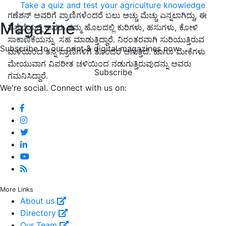
Take a quiz and test your agriculture knowledge
ಗಣೆಶನ್‌ ಅವರಿಗೆ ಪ್ರಾಣಿಗಳೆಂದರೆ ಬಲು ಅಚ್ಚು ಮೆಚ್ಚು ಎನ್ನಲಾಗಿದ್ದು, ಈ
Magazine
ಹಿನ್ನೆಲೆಯಲ್ಲಿ ಅವರು ತಮ್ಮ ಹೊಲದಲ್ಲಿ ಕುರಿಗಳು, ಹಸುಗಳು, ಕೋಳಿ
ಸಾಕಾಣಿಕೆಯನ್ನು ಸಹ ಮಾಡುತ್ತಿದ್ದಾರೆ. ನಿರಂತರವಾಗಿ ಸುರಿಯುತ್ತಿರುವ
Subscribe to our print & digital magazines now
ಮಳೆಯಿಂದ ತನ್ನ ಪ್ರಾಣಿಗಳಿಗೆ ತೊಂದರೆ ಆಗುತ್ತಿದೆ. ಹಾಗೂ ಮೇಕೆಗಳು
ಮೇಯುವಾಗ ವಿಪರೀತ ಚಳಿಯಿಂದ ನಡುಗುತ್ತಿರುವುದನ್ನು ಅವರು
Subscribe
ಗಮನಿಸಿದ್ದಾರೆ.
We're social. Connect with us on:
More Links
About us
Directory
Our Team