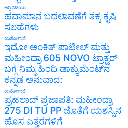
ಅಗ್ರಿಪಿಡಿಯಾ
ಹವಾಮಾನ ಬದಲಾವಣೆಗೆ ತಕ್ಕ ಕೃಷಿ
ಸಲಹೆಗಳು
ಯಶೋಗಾಥೆ
ಇದೋ ಅಂಕಿತ್ ಪಾಟೀಲ್ ಮತ್ತು
ಮಹೀಂದ್ರಾ 605 NOVO ಟ್ರಾಕ್ಟರ್
ಬಗ್ಗೆ ನಿಮ್ಮ ಹಿಂದಿ ಡಾಕ್ಯುಮೆಂಟ್‌ನ
ಕನ್ನಡ ಅನುವಾದ:
ಯಶೋಗಾಥೆ
ಪ್ರಹಲಾದ್ ಪ್ರಜಾಪತಿ: ಮಹೀಂದ್ರಾ
275 DI TU PP ಜೊತೆಗೆ ಯಶಸ್ಸಿನ
ಹೊಸ ಎತ್ತರಗಳಿಗೆ