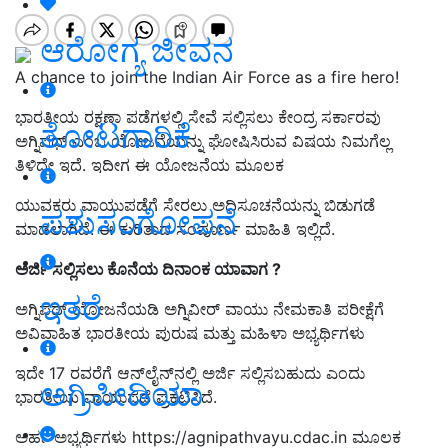
ಆರೋಗ್ಯ ಜೀವನ
A chance to join the Indian Air Force as a fire hero!
ಭಾರತೀಯ ರಕ್ಷಣಾ ಪಡೆಗಳಲ್ಲಿ ಸೇವೆ ಸಲ್ಲಿಸಲು ಕೇಂದ್ರ ಸರ್ಕಾರವು
ತೋಟಗಾರಿಕೆ
ಅಗ್ನಿಪಥ್ ಎಂಬ ಯೋಜನೆಯನ್ನು ಘೋಷಿಸಿರುವ ವಿಷಯ ನಿಮಗೆಲ್ಲ
ತಿಳಿದೇ ಇದೆ. ಇದೀಗ ಈ ಯೋಜನೆಯ ಮೂಲಕ
ಯುವಕರು ವಾಯುಪಡೆಗೆ ಸೇರಲು ಅಧಿಸೂಚನೆಯನ್ನು ಬಿಡುಗಡೆ
ಪಶುಸಂಗೋಪನೆ
ಮಾಡಲಾಗಿದೆ. ಈ ಕುರಿತಾದ ಸಂಪೂರ್ಣ ಮಾಹಿತಿ ಇಲ್ಲಿದೆ.
ಅರ್ಜಿ ಸಲ್ಲಿಸಲು ಕೊನೆಯ ದಿನಾಂಕ ಯಾವಾಗ ?
ಇತರೆ
ಅಗ್ನಿಪಥ್ ಯೋಜನೆಯಡಿ ಅಗ್ನಿವೀರ್ ವಾಯು ನೇಮಕಾತಿ ಪರೀಕ್ಷೆಗೆ
ಅವಿವಾಹಿತ ಭಾರತೀಯ ಪುರುಷ ಮತ್ತು ಮಹಿಳಾ ಅಭ್ಯರ್ಥಿಗಳು
ಇದೇ 17 ರವರೆಗೆ ಆನ್‌ಲೈನ್‌ನಲ್ಲಿ ಅರ್ಜಿ ಸಲ್ಲಿಸಬಹುದು ಎಂದು
ಅಗ್ರಿಪೀಡಿಯಾ
ಭಾರತೀಯ ವಾಯುಪಡೆ ಪ್ರಕಟಿಸಿದೆ.
ಅರ್ಹ ಅಭ್ಯರ್ಥಿಗಳು https://agnipathvayu.cdac.in ಮೂಲಕ