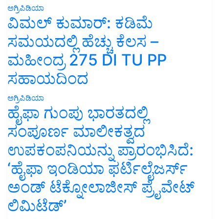
ಅಗ್ರಿಪಿಡಿಯಾ
ವಿಮಲ್ ಕುಮಾರ್: ಕಡಿಮೆ
ಸಮಯದಲ್ಲಿ ಹೆಚ್ಚು ಕೆಲಸ –
ಮಹೀಂದ್ರ 275 DI TU PP
ಸಹಾಯದಿಂದ
ಅಗ್ರಿಪಿಡಿಯಾ
ಹೈಫಾ ಗುಂಪು ಭಾರತದಲ್ಲಿ
ಸಂಪೂರ್ಣ ಮಾಲೀಕತ್ವದ
ಉಪಕಂಪನಿಯನ್ನು ಪ್ರಾರಂಭಿಸಿದೆ:
‘ಹೈಫಾ ಇಂಡಿಯಾ ಫರ್ಟಿಲೈಜರ್ಸ್
ಅಂಡ್ ಟೆಕ್ನೋಲಾಜೀಸ್ ಪ್ರೈವೇಟ್
ಲಿಮಿಟೆಡ್’