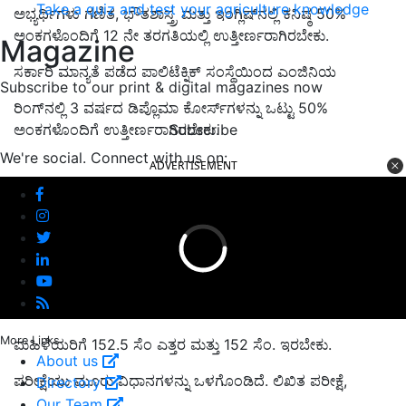
Take a quiz and test your agriculture knowledge
ಅಭ್ಯರ್ಥಿಗಳು ಗಣಿತ, ಭೌತಶಾಸ್ತ್ರ ಮತ್ತು ಇಂಗ್ಲಿಷ್‌ನಲ್ಲಿ ಕನಿಷ್ಠ 50%
ಅಂಕಗಳೊಂದಿಗೆ 12 ನೇ ತರಗತಿಯಲ್ಲಿ ಉತ್ತೀರ್ಣರಾಗಿರಬೇಕು.
Magazine
ಸರ್ಕಾರಿ ಮಾನ್ಯತೆ ಪಡೆದ ಪಾಲಿಟೆಕ್ನಿಕ್ ಸಂಸ್ಥೆಯಿಂದ ಎಂ
ಜಿನಿಯ
Subscribe to our print & digital magazines now
ರಿಂಗ್‌ನಲ್ಲಿ
3 ವರ್ಷದ ಡಿಪ್ಲೊಮಾ ಕೋರ್ಸ್‌ಗಳನ್ನು ಒಟ್ಟು 50%
Subscribe
ಅಂಕಗಳೊಂದಿಗೆ ಉತ್ತೀರ್ಣರಾಗಿರಬೇಕು.
We're social. Connect with us on:
ADVERTISEMENT
More Links
ಮಹಿಳೆಯರಿಗೆ 152.5 ಸೆಂ ಎತ್ತರ ಮತ್ತು 152 ಸೆಂ. ಇರಬೇಕು.
About us
ಪರೀಕ್ಷೆಯು ಮೂರು ವಿಧಾನಗಳನ್ನು ಒಳಗೊಂಡಿದೆ. ಲಿಖಿತ ಪರೀಕ್ಷೆ,
Directory
Our Team