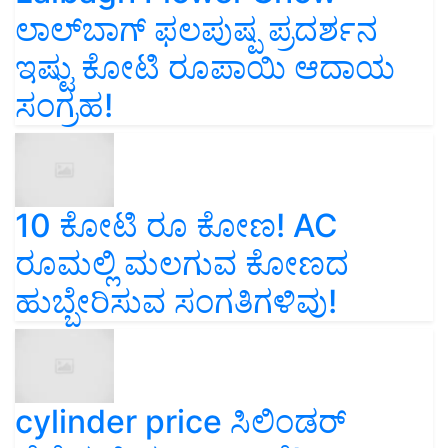
ಲಾಲ್‌ಬಾಗ್ ಫಲಪುಷ್ಪ ಪ್ರದರ್ಶನ
ಇಷ್ಟು ಕೋಟಿ ರೂಪಾಯಿ ಆದಾಯ
ಸಂಗ್ರಹ!
10 ಕೋಟಿ ರೂ ಕೋಣ! AC
ರೂಮಲ್ಲಿ ಮಲಗುವ ಕೋಣದ
ಹುಬ್ಬೇರಿಸುವ ಸಂಗತಿಗಳಿವು!
cylinder price ಸಿಲಿಂಡರ್‌