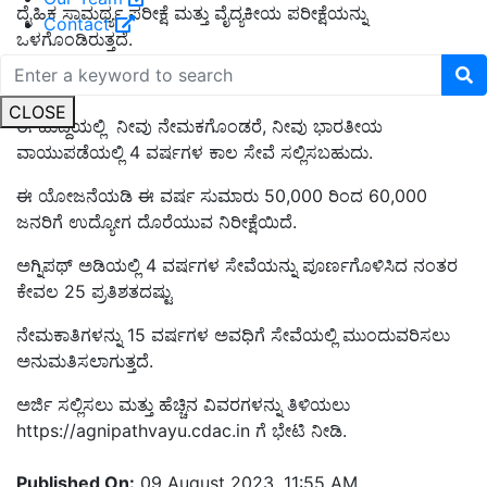
ದೈಹಿಕ ಸಾಮರ್ಥ್ಯ ಪರೀಕ್ಷೆ ಮತ್ತು ವೈದ್ಯಕೀಯ ಪರೀಕ್ಷೆಯನ್ನು
Contact
ಒಳಗೊಂಡಿರುತ್ತದೆ.
ಕೆಲಸದ ವಿವರ
CLOSE
ಈ ಹುದ್ದೆಯಲ್ಲಿ ನೀವು ನೇಮಕಗೊಂಡರೆ, ನೀವು ಭಾರತೀಯ
ವಾಯುಪಡೆಯಲ್ಲಿ 4 ವರ್ಷಗಳ ಕಾಲ ಸೇವೆ ಸಲ್ಲಿಸಬಹುದು.
ಈ ಯೋಜನೆಯಡಿ ಈ ವರ್ಷ ಸುಮಾರು 50,000 ರಿಂದ 60,000
ಜನರಿಗೆ ಉದ್ಯೋಗ ದೊರೆಯುವ ನಿರೀಕ್ಷೆಯಿದೆ.
ಅಗ್ನಿಪಥ್ ಅಡಿಯಲ್ಲಿ 4 ವರ್ಷಗಳ ಸೇವೆಯನ್ನು ಪೂರ್ಣಗೊಳಿಸಿದ ನಂತರ
ಕೇವಲ 25 ಪ್ರತಿಶತದಷ್ಟು
ನೇಮಕಾತಿಗಳನ್ನು 15 ವರ್ಷಗಳ ಅವಧಿಗೆ ಸೇವೆಯಲ್ಲಿ ಮುಂದುವರಿಸಲು
ಅನುಮತಿಸಲಾಗುತ್ತದೆ.
ಅರ್ಜಿ ಸಲ್ಲಿಸಲು ಮತ್ತು ಹೆಚ್ಚಿನ ವಿವರಗಳನ್ನು ತಿಳಿಯಲು
https://agnipathvayu.cdac.in ಗೆ ಭೇಟಿ ನೀಡಿ.
Published On:
09 August 2023, 11:55 AM