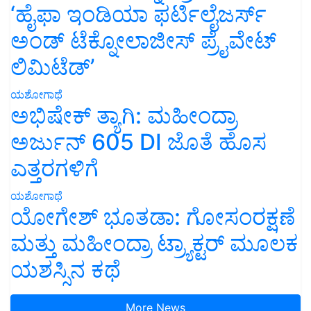
‘ಹೈಫಾ ಇಂಡಿಯಾ ಫರ್ಟಿಲೈಜರ್ಸ್
ಅಂಡ್ ಟೆಕ್ನೋಲಾಜೀಸ್ ಪ್ರೈವೇಟ್
ಲಿಮಿಟೆಡ್’
ಯಶೋಗಾಥೆ
ಅಭಿಷೇಕ್ ತ್ಯಾಗಿ: ಮಹೀಂದ್ರಾ
ಅರ್ಜುನ್ 605 DI ಜೊತೆ ಹೊಸ
ಎತ್ತರಗಳಿಗೆ
ಯಶೋಗಾಥೆ
ಯೋಗೇಶ್ ಭೂತಡಾ: ಗೋಸಂರಕ್ಷಣೆ
ಮತ್ತು ಮಹೀಂದ್ರಾ ಟ್ರ್ಯಾಕ್ಟರ್ ಮೂಲಕ
ಯಶಸ್ಸಿನ ಕಥೆ
More News