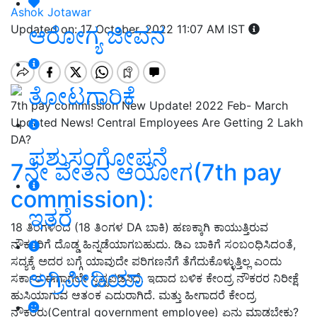
Ashok Jotawar
ಆರೋಗ್ಯ ಜೀವನ
Updated on: 17 October, 2022 11:07 AM IST
ತೋಟಗಾರಿಕೆ
7th pay commission New Update! 2022 Feb- March
Updated News! Central Employees Are Getting 2 Lakh
DA?
ಪಶುಸಂಗೋಪನೆ
7ನೇ ವೇತನ ಆಯೋಗ(7th pay
commission):
ಇತರೆ
18 ತಿಂಗಳಿಂದ (18 ತಿಂಗಳ DA ಬಾಕಿ) ಹಣಕ್ಕಾಗಿ ಕಾಯುತ್ತಿರುವ
ನೌಕರರಿಗೆ ದೊಡ್ಡ ಹಿನ್ನಡೆಯಾಗಬಹುದು. ಡಿಎ ಬಾಕಿಗೆ ಸಂಬಂಧಿಸಿದಂತೆ,
ಸದ್ಯಕ್ಕೆ ಅದರ ಬಗ್ಗೆ ಯಾವುದೇ ಪರಿಗಣನೆಗೆ ತೆಗೆದುಕೊಳ್ಳುತ್ತಿಲ್ಲ ಎಂದು
ಅಗ್ರಿಪೀಡಿಯಾ
ಸರ್ಕಾರ ಈಗಾಗಲೇ ಸ್ಪಷ್ಟಪಡಿಸಿದೆ. ಇದಾದ ಬಳಿಕ ಕೇಂದ್ರ ನೌಕರರ ನಿರೀಕ್ಷೆ
ಹುಸಿಯಾಗುವ ಆತಂಕ ಎದುರಾಗಿದೆ. ಮತ್ತು ಹೀಗಾದರೆ ಕೇಂದ್ರ
ನೌಕರರು(Central government employee) ಏನು ಮಾಡಬೇಕು?