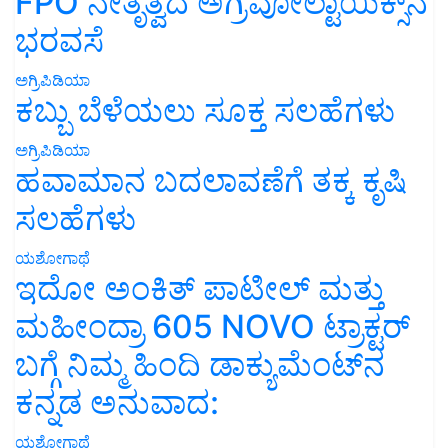
FPO ನೇತೃತ್ವದ ಅಗ್ರಿವೋಲ್ಟಾಯಿಕ್ಸ್‌ನ
ಭರವಸೆ
ಅಗ್ರಿಪಿಡಿಯಾ
ಕಬ್ಬು ಬೆಳೆಯಲು ಸೂಕ್ತ ಸಲಹೆಗಳು
ಅಗ್ರಿಪಿಡಿಯಾ
ಹವಾಮಾನ ಬದಲಾವಣೆಗೆ ತಕ್ಕ ಕೃಷಿ
ಸಲಹೆಗಳು
ಯಶೋಗಾಥೆ
ಇದೋ ಅಂಕಿತ್ ಪಾಟೀಲ್ ಮತ್ತು
ಮಹೀಂದ್ರಾ 605 NOVO ಟ್ರಾಕ್ಟರ್
ಬಗ್ಗೆ ನಿಮ್ಮ ಹಿಂದಿ ಡಾಕ್ಯುಮೆಂಟ್‌ನ
ಕನ್ನಡ ಅನುವಾದ:
ಯಶೋಗಾಥೆ