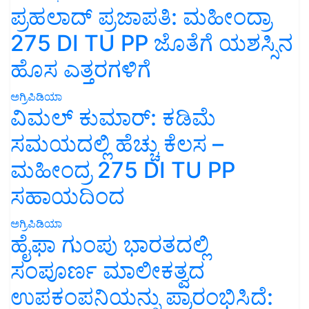
ಪ್ರಹಲಾದ್ ಪ್ರಜಾಪತಿ: ಮಹೀಂದ್ರಾ
275 DI TU PP ಜೊತೆಗೆ ಯಶಸ್ಸಿನ
ಹೊಸ ಎತ್ತರಗಳಿಗೆ
ಅಗ್ರಿಪಿಡಿಯಾ
ವಿಮಲ್ ಕುಮಾರ್: ಕಡಿಮೆ
ಸಮಯದಲ್ಲಿ ಹೆಚ್ಚು ಕೆಲಸ –
ಮಹೀಂದ್ರ 275 DI TU PP
ಸಹಾಯದಿಂದ
ಅಗ್ರಿಪಿಡಿಯಾ
ಹೈಫಾ ಗುಂಪು ಭಾರತದಲ್ಲಿ
ಸಂಪೂರ್ಣ ಮಾಲೀಕತ್ವದ
ಉಪಕಂಪನಿಯನ್ನು ಪ್ರಾರಂಭಿಸಿದೆ: