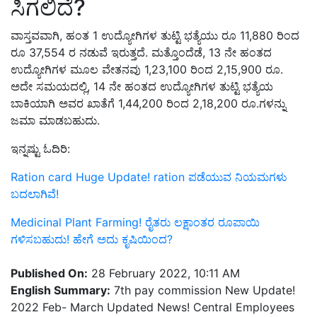
ಸಿಗಲಿದೆ?
ವಾಸ್ತವವಾಗಿ, ಹಂತ 1 ಉದ್ಯೋಗಿಗಳ ತುಟ್ಟಿ ಭತ್ಯೆಯು ರೂ 11,880 ರಿಂದ
ರೂ 37,554 ರ ನಡುವೆ ಇರುತ್ತದೆ. ಮತ್ತೊಂದೆಡೆ, 13 ನೇ ಹಂತದ
ಉದ್ಯೋಗಿಗಳ ಮೂಲ ವೇತನವು 1,23,100 ರಿಂದ 2,15,900 ರೂ.
ಅದೇ ಸಮಯದಲ್ಲಿ, 14 ನೇ ಹಂತದ ಉದ್ಯೋಗಿಗಳ ತುಟ್ಟಿ ಭತ್ಯೆಯ
ಬಾಕಿಯಾಗಿ ಅವರ ಖಾತೆಗೆ 1,44,200 ರಿಂದ 2,18,200 ರೂ.ಗಳನ್ನು
ಜಮಾ ಮಾಡಬಹುದು.
ಇನ್ನಷ್ಟು ಓದಿರಿ:
Ration card Huge Update! ration ಪಡೆಯುವ ನಿಯಮಗಳು
ಬದಲಾಗಿವೆ!
Medicinal Plant Farming! ರೈತರು ಲಕ್ಷಾಂತರ ರೂಪಾಯಿ
ಗಳಿಸಬಹುದು! ಹೇಗೆ ಅದು ಕೃಷಿಯಿಂದ?
Published On:
28 February 2022, 10:11 AM
English Summary:
7th pay commission New Update!
2022 Feb- March Updated News! Central Employees