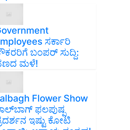
overnment
mployees ಸರ್ಕಾರಿ
ೌಕರರಿಗೆ ಬಂಪರ್‌ ಸುದ್ದಿ:
ಣದ ಮಳೆ!
albagh Flower Show
ಾಲ್‌ಬಾಗ್ ಫಲಪುಷ್ಪ
್ರದರ್ಶನ ಇಷ್ಟು ಕೋಟಿ