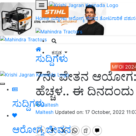
Home
ಸುದ್ದಿಗಳು
ಆರೋಗ್ಯ ಜೀವನ
ತೋಟಗಾರಿಕೆ
ಪಶುಸ
ಕನ್ನಡ
ಸುದ್ದಿಗಳು
MFOI 202
7ನೇ ವೇತನ ಆಯೋಗ: ಕ
ಹೆಚ್ಚಳ.. ಈ ದಿನದಂದು ಸ
ಸುದ್ದಿಗಳು
Maltesh
Updated on: 17 October, 2022 11:
ಆರೋಗ್ಯ ಜೀವನ