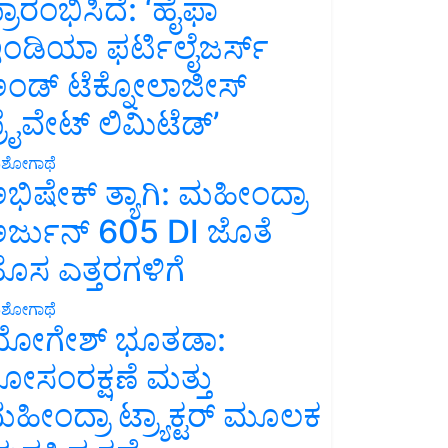
್ರಾರಂಭಿಸಿದೆ: ‘ಹೈಫಾ
ಂಡಿಯಾ ಫರ್ಟಿಲೈಜರ್ಸ್
ಂಡ್ ಟೆಕ್ನೋಲಾಜೀಸ್
್ರೈವೇಟ್ ಲಿಮಿಟೆಡ್’
ಶೋಗಾಥೆ
ಭಿಷೇಕ್ ತ್ಯಾಗಿ: ಮಹೀಂದ್ರಾ
ರ್ಜುನ್ 605 DI ಜೊತೆ
ೊಸ ಎತ್ತರಗಳಿಗೆ
ಶೋಗಾಥೆ
ೋಗೇಶ್ ಭೂತಡಾ:
ೋಸಂರಕ್ಷಣೆ ಮತ್ತು
ಹೀಂದ್ರಾ ಟ್ರ್ಯಾಕ್ಟರ್ ಮೂಲಕ