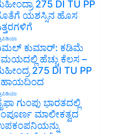
ಹೀಂದ್ರಾ 275 DI TU PP
ೊತೆಗೆ ಯಶಸ್ಸಿನ ಹೊಸ
ತ್ತರಗಳಿಗೆ
್ರಿಪಿಡಿಯಾ
ಿಮಲ್ ಕುಮಾರ್: ಕಡಿಮೆ
ಮಯದಲ್ಲಿ ಹೆಚ್ಚು ಕೆಲಸ –
ಹೀಂದ್ರ 275 DI TU PP
ಸಹಾಯದಿಂದ
್ರಿಪಿಡಿಯಾ
ೈಫಾ ಗುಂಪು ಭಾರತದಲ್ಲಿ
ಂಪೂರ್ಣ ಮಾಲೀಕತ್ವದ
ಪಕಂಪನಿಯನ್ನು