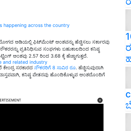
ರ
ns happening across the country
1
 ಅಡಿಯಲ್ಲಿ ಫಿಟ್‌ಮೆಂಟ್ ಅಂಶವನ್ನು ಹೆಚ್ಚಿಸಲು ಸರ್ಕಾರವು
ರ
ನೌಕರರನ್ನು ಪ್ರತಿನಿಧಿಸುವ ಸಂಘಗಳು ಬಹುಕಾಲದಿಂದ ಕನಿಷ್ಠ
ಿಂಗ್ ಅಂಶವು 2.57 ರಿಂದ 3.68 ಕ್ಕೆ ಹೆಚ್ಚಾಗುತ್ತದೆ.
ಹ
e and related industry
ಿದರೆ ಕೇಂದ್ರ ಸರಕಾರದ
ನೌಕರರಿಗೆ 8 ಸಾವಿರ ರೂ
. ಹೆಚ್ಚಿಸುವುದಾಗಿ
 ವಾಸ್ತವವಾಗಿ, ಕನಿಷ್ಠ ವೇತನವು ಹೊಂದಿಕೊಳ್ಳುವ ಅಂಶದೊಂದಿಗೆ
c
ERTISEMENT
ಬ