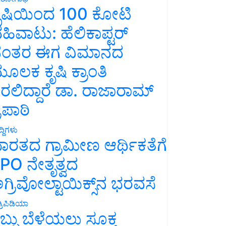
ೃಷಿಯಿಂದ 100 ಕೋಟಿ
ಹಿವಾಟು: ಹೆಲಿಕಾಪ್ಟರ್
ಂತರ ಈಗ ವಿಮಾನದ
ೂಲಕ ಕೃಷಿ ಕ್ರಾಂತಿ
ರಲಿದ್ದಾರೆ ಡಾ. ರಾಜಾರಾಮ್
್ರಿಪಾಠಿ
್ದಿಗಳು
ಾರತದ ಗ್ರಾಮೀಣ ಆರ್ಥಿಕತೆಗೆ
PO ನೇತೃತ್ವದ
ಗ್ರಿವೋಲ್ಟಾಯಿಕ್ಸ್‌ನ ಭರವಸೆ
್ರಿಪಿಡಿಯಾ
ಬ್ಬು ಬೆಳೆಯಲು ಸೂಕ್ತ