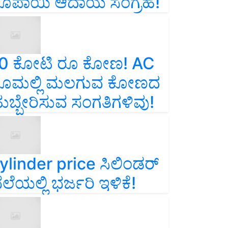
ೂಪಾಯಿ ಆದಾಯ ಸಂಗ್ರಹ!
0 ಕೋಟಿ ರೂ ಕೋಣ! AC
ೂಮಲ್ಲಿ ಮಲಗುವ ಕೋಣದ
ುಬ್ಬೇರಿಸುವ ಸಂಗತಿಗಳಿವು!
ylinder price ಸಿಲಿಂಡರ್‌
ೆಲೆಯಲ್ಲಿ ಭರ್ಜರಿ ಇಳಿಕೆ!