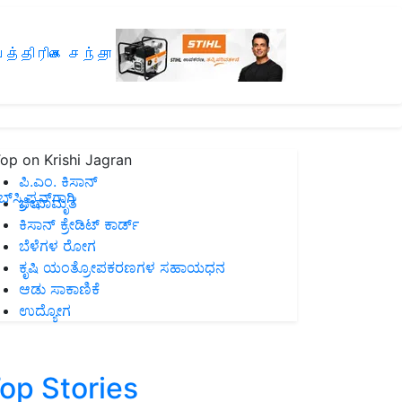
த்திரிகை சந்தா
op on Krishi Jagran
ಪಿ.ಎಂ. ಕಿಸಾನ್
ಸ್ಕ್ರಿಪ್ಷನ್‌ಗಾಗಿ
ಜೀವಾಮೃತ
ಕಿಸಾನ್ ಕ್ರೇಡಿಟ್ ಕಾರ್ಡ್
ಬೆಳೆಗಳ ರೋಗ
ಕೃಷಿ ಯಂತ್ರೋಪಕರಣಗಳ ಸಹಾಯಧನ
ಆಡು ಸಾಕಾಣಿಕೆ
ಉದ್ಯೋಗ
op Stories