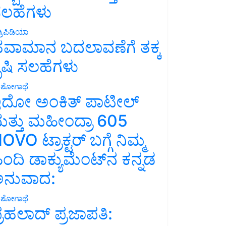
ಲಹೆಗಳು
್ರಿಪಿಡಿಯಾ
ವಾಮಾನ ಬದಲಾವಣೆಗೆ ತಕ್ಕ
ೃಷಿ ಸಲಹೆಗಳು
ಶೋಗಾಥೆ
ದೋ ಅಂಕಿತ್ ಪಾಟೀಲ್
ತ್ತು ಮಹೀಂದ್ರಾ 605
OVO ಟ್ರಾಕ್ಟರ್ ಬಗ್ಗೆ ನಿಮ್ಮ
ಿಂದಿ ಡಾಕ್ಯುಮೆಂಟ್‌ನ ಕನ್ನಡ
ನುವಾದ:
ಶೋಗಾಥೆ
್ರಹಲಾದ್ ಪ್ರಜಾಪತಿ: