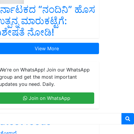
ರ್ನಾಟಕದ “ನಂದಿನಿ” ಹೊಸ
ತ್ಪನ್ನ ಮಾರುಕಟ್ಟೆಗೆ:
ಿಶೇಷತೆ ನೋಡಿ!
View More
We're on WhatsApp! Join our WhatsApp
group and get the most important
updates you need. Daily.
Join on WhatsApp
atest feeds
ಶೋಗಾಥೆ