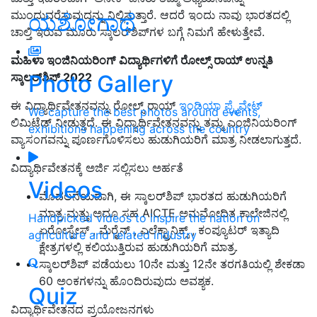
ಮುಂದುವರೆಸುವುದನ್ನು ನಿಲ್ಲಿಸುತ್ತಾರೆ. ಆದರೆ ಇಂದು ನಾವು ಭಾರತದಲ್ಲಿ
ಯಶೋಗಾಥೆ
ಚಾಲ್ತಿ ಇರುವ ಮೂರು ಸ್ಕಾಲರ್‌ಶಿಪ್‌ಗಳ ಬಗ್ಗೆ ನಿಮಗೆ ಹೇಳುತ್ತೇವೆ.
ಮಹಿಳಾ
ಇಂಜಿನಿಯರಿಂಗ್
ವಿದ್ಯಾರ್ಥಿಗಳಿಗೆ
ರೋಲ್ಸ್
ರಾಯ್
ಉನ್ನತಿ
Photo Gallery
ಸ್ಕಾಲರ್‌
ಶಿಪ್ 2022
ಈ ವಿದ್ಯಾರ್ಥಿವೇತನವನ್ನು ರೋಲ್ಸ್ ರಾಯ್
ಇಂಡಿಯಾ ಪ್ರೈವೇಟ್
We capture the best photos around events,
ಲಿಮಿಟೆಡ್ ನೀಡುತ್ತದೆ. ಈ ವಿದ್ಯಾರ್ಥಿವೇತನವನ್ನು ತಮ್ಮ ಎಂಜಿನಿಯರಿಂಗ್
exhibitions happening across the country
ವ್ಯಾಸಂಗವನ್ನು ಪೂರ್ಣಗೊಳಿಸಲು ಹುಡುಗಿಯರಿಗೆ ಮಾತ್ರ ನೀಡಲಾಗುತ್ತದೆ.
ವಿದ್ಯಾರ್ಥಿವೇತನಕ್ಕೆ ಅರ್ಜಿ ಸಲ್ಲಿಸಲು ಅರ್ಹತೆ
Videos
ಮೊದಲನೆಯದಾಗಿ, ಈ ಸ್ಕಾಲರ್‌ಶಿಪ್ ಭಾರತದ ಹುಡುಗಿಯರಿಗೆ
ಮಾತ್ರ ಮತ್ತು ಅದೂ ಸಹ AICTE ಅನುಮೋದಿತ ಕಾಲೇಜಿನಲ್ಲಿ
Handpicked videos to inspire the nation on
ಏರೋಸ್ಪೇಸ್ , ಮೆರೈನ್ , ಎಲೆಕ್ಟ್ರಾನಿಕ್ಸ್ , ಕಂಪ್ಯೂಟರ್ ಇತ್ಯಾದಿ
agriculture and related industry
ಕ್ಷೇತ್ರಗಳಲ್ಲಿ ಕಲಿಯುತ್ತಿರುವ ಹುಡುಗಿಯರಿಗೆ ಮಾತ್ರ.
ಸ್ಕಾಲರ್‌ಶಿಪ್ ಪಡೆಯಲು 10ನೇ ಮತ್ತು 12ನೇ ತರಗತಿಯಲ್ಲಿ ಶೇಕಡಾ
60 ಅಂಕಗಳನ್ನು ಹೊಂದಿರುವುದು ಅವಶ್ಯಕ.
Quiz
ವಿದ್ಯಾರ್ಥಿವೇತನದ ಪ್ರಯೋಜನಗಳು