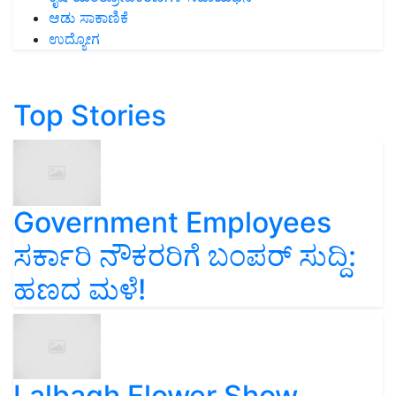
ಆಡು ಸಾಕಾಣಿಕೆ
ಉದ್ಯೋಗ
Top Stories
Government Employees
ಸರ್ಕಾರಿ ನೌಕರರಿಗೆ ಬಂಪರ್‌ ಸುದ್ದಿ:
ಹಣದ ಮಳೆ!
Lalbagh Flower Show