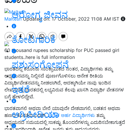
ಆರೋಗ್ಯ ಜೀವನ
Maltesh
Updated on: 17 October, 2022 11:08 AM IST
ತೋಟಗಾರಿಕೆ
60 thousand rupees scholarship for PUC passed girl
students..here is full information
ಪಶುಸಂಗೋಪನೆ
ಭಾರತದಲ್ಲಿ ಕರೋನಾ ಸಾಂಕ್ರಾಮಿಕದ ನಂತರ, ವಿದ್ಯಾರ್ಥಿಗಳು ತಮ್ಮ
ಅಧ್ಯಯನವನ್ನು ನಿಲ್ಲಿಸದೆ ಪೂರ್ಣಗೊಳಿಸಲು ಅನೇಕ ರೀತಿಯ
ವಿದ್ಯಾರ್ಥಿವೇತನವನ್ನು ನೀಡಲಾಗಿದೆ, ಅದಕ್ಕಾಗಿಯೇ ನಾವು ಇಂದಿನ
ಇತರೆ
ಲೇಖನದಲ್ಲಿ ಭಾರತದಲ್ಲಿ ಲಭ್ಯವಿರುವ ಕೆಲವು ಖಾಸಗಿ ವಿದ್ಯಾರ್ಥಿ ವೇತನಗಳ
ಬಗ್ಗೆ ಹೇಳಲಿದ್ದೇವೆ.
ಭಾರತವಾಗಲಿ ಅಥವಾ ಬೇರೆ ಯಾವುದೇ ದೇಶವಾಗಲಿ, ಬಡತನ ಅಥವಾ
ಅಗ್ರಿಪೀಡಿಯಾ
ಹಣದ ಕೊರತೆಯಿಂದಾಗಿ,
ಅನೇಕ ಅರ್ಹ ವಿದ್ಯಾರ್ಥಿಗಳು
ತಮ್ಮ
ಅಧ್ಯಯನದ ಸಮಯದಲ್ಲಿ ಸಾಕಷ್ಟು ತೊಂದರೆಗಳನ್ನು ಎದುರಿಸಬೇಕಾಗುತ್ತದೆ
ಮತ್ತು ಇದರಿಂದಾಗಿ ಅನೇಕ ಜನರು ತಮ್ಮ ಅಧ್ಯಯನವನ್ನು