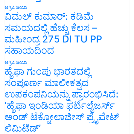
ಅಗ್ರಿಪಿಡಿಯಾ
ವಿಮಲ್ ಕುಮಾರ್: ಕಡಿಮೆ
ಸಮಯದಲ್ಲಿ ಹೆಚ್ಚು ಕೆಲಸ –
ಮಹೀಂದ್ರ 275 DI TU PP
ಸಹಾಯದಿಂದ
ಅಗ್ರಿಪಿಡಿಯಾ
ಹೈಫಾ ಗುಂಪು ಭಾರತದಲ್ಲಿ
ಸಂಪೂರ್ಣ ಮಾಲೀಕತ್ವದ
ಉಪಕಂಪನಿಯನ್ನು ಪ್ರಾರಂಭಿಸಿದೆ:
‘ಹೈಫಾ ಇಂಡಿಯಾ ಫರ್ಟಿಲೈಜರ್ಸ್
ಅಂಡ್ ಟೆಕ್ನೋಲಾಜೀಸ್ ಪ್ರೈವೇಟ್
ಲಿಮಿಟೆಡ್’