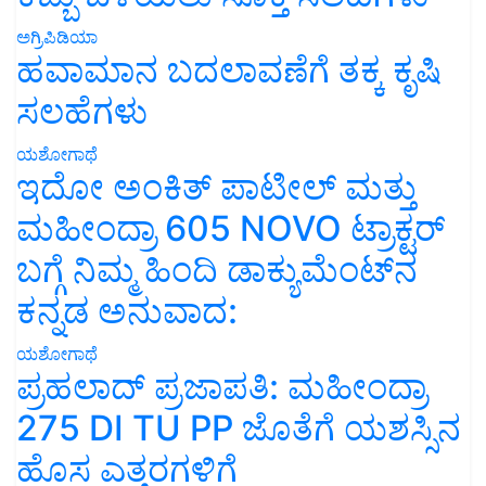
ಅಗ್ರಿಪಿಡಿಯಾ
ಹವಾಮಾನ ಬದಲಾವಣೆಗೆ ತಕ್ಕ ಕೃಷಿ
ಸಲಹೆಗಳು
ಯಶೋಗಾಥೆ
ಇದೋ ಅಂಕಿತ್ ಪಾಟೀಲ್ ಮತ್ತು
ಮಹೀಂದ್ರಾ 605 NOVO ಟ್ರಾಕ್ಟರ್
ಬಗ್ಗೆ ನಿಮ್ಮ ಹಿಂದಿ ಡಾಕ್ಯುಮೆಂಟ್‌ನ
ಕನ್ನಡ ಅನುವಾದ:
ಯಶೋಗಾಥೆ
ಪ್ರಹಲಾದ್ ಪ್ರಜಾಪತಿ: ಮಹೀಂದ್ರಾ
275 DI TU PP ಜೊತೆಗೆ ಯಶಸ್ಸಿನ
ಹೊಸ ಎತ್ತರಗಳಿಗೆ