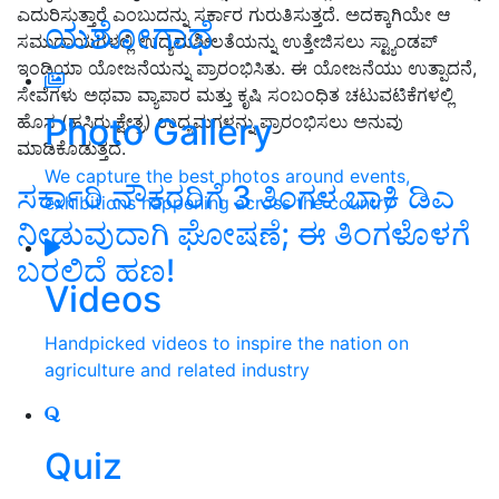
ಎದುರಿಸುತ್ತಾರೆ ಎಂಬುದನ್ನು ಸರ್ಕಾರ ಗುರುತಿಸುತ್ತದೆ. ಅದಕ್ಕಾಗಿಯೇ ಆ
ಯಶೋಗಾಥೆ
ಸಮುದಾಯಗಳಲ್ಲಿ ಉದ್ಯಮಶೀಲತೆಯನ್ನು ಉತ್ತೇಜಿಸಲು ಸ್ಟ್ಯಾಂಡಪ್
ಇಂಡಿಯಾ ಯೋಜನೆಯನ್ನು ಪ್ರಾರಂಭಿಸಿತು. ಈ ಯೋಜನೆಯು ಉತ್ಪಾದನೆ,
ಸೇವೆಗಳು ಅಥವಾ ವ್ಯಾಪಾರ ಮತ್ತು ಕೃಷಿ ಸಂಬಂಧಿತ ಚಟುವಟಿಕೆಗಳಲ್ಲಿ
Photo Gallery
ಹೊಸ (ಹಸಿರು ಕ್ಷೇತ್ರ) ಉದ್ಯಮಗಳನ್ನು ಪ್ರಾರಂಭಿಸಲು ಅನುವು
ಮಾಡಿಕೊಡುತ್ತದೆ.
We capture the best photos around events,
ಸರ್ಕಾರಿ ನೌಕರರಿಗೆ 3 ತಿಂಗಳ ಬಾಕಿ ಡಿಎ
exhibitions happening across the country
ನೀಡುವುದಾಗಿ ಘೋಷಣೆ; ಈ ತಿಂಗಳೊಳಗೆ
ಬರಲಿದೆ ಹಣ!
Videos
Handpicked videos to inspire the nation on
agriculture and related industry
Quiz