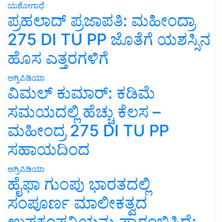
ಯಶೋಗಾಥೆ
ಪ್ರಹಲಾದ್ ಪ್ರಜಾಪತಿ: ಮಹೀಂದ್ರಾ
275 DI TU PP ಜೊತೆಗೆ ಯಶಸ್ಸಿನ
ಹೊಸ ಎತ್ತರಗಳಿಗೆ
ಅಗ್ರಿಪಿಡಿಯಾ
ವಿಮಲ್ ಕುಮಾರ್: ಕಡಿಮೆ
ಸಮಯದಲ್ಲಿ ಹೆಚ್ಚು ಕೆಲಸ –
ಮಹೀಂದ್ರ 275 DI TU PP
ಸಹಾಯದಿಂದ
ಅಗ್ರಿಪಿಡಿಯಾ
ಹೈಫಾ ಗುಂಪು ಭಾರತದಲ್ಲಿ
ಸಂಪೂರ್ಣ ಮಾಲೀಕತ್ವದ
ಉಪಕಂಪನಿಯನ್ನು ಪ್ರಾರಂಭಿಸಿದೆ: