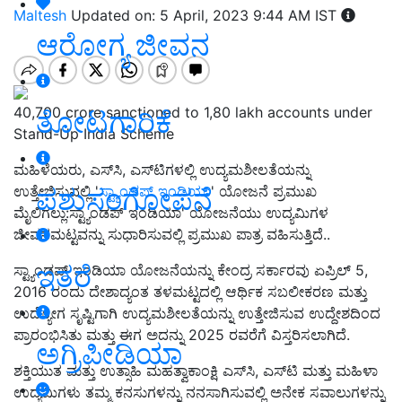
Maltesh
Updated on: 5 April, 2023 9:44 AM IST
ಆರೋಗ್ಯ ಜೀವನ
40,700 crore sanctioned to 1,80 lakh accounts under
ತೋಟಗಾರಿಕೆ
Stand-Up India Scheme
ಮಹಿಳೆಯರು, ಎಸ್‌ಸಿ, ಎಸ್‌ಟಿಗಳಲ್ಲಿ ಉದ್ಯಮಶೀಲತೆಯನ್ನು
ಪಶುಸಂಗೋಪನೆ
ಉತ್ತೇಜಿಸುವಲ್ಲಿ '
ಸ್ಟ್ಯಾಂಡಪ್
ಇಂಡಿಯಾ
' ಯೋಜನೆ ಪ್ರಮುಖ
ಮೈಲಿಗಲ್ಲು:ಸ್ಟ್ಯಾಂಡಪ್ ಇಂಡಿಯಾ' ಯೋಜನೆಯು ಉದ್ಯಮಿಗಳ
ಜೀವನಮಟ್ಟವನ್ನು ಸುಧಾರಿಸುವಲ್ಲಿ ಪ್ರಮುಖ ಪಾತ್ರ ವಹಿಸುತ್ತಿದೆ..
ಇತರೆ
ಸ್ಟ್ಯಾಂಡಪ್ ಇಂಡಿಯಾ ಯೋಜನೆಯನ್ನು ಕೇಂದ್ರ ಸರ್ಕಾರವು ಏಪ್ರಿಲ್ 5,
2016 ರಂದು ದೇಶಾದ್ಯಂತ ತಳಮಟ್ಟದಲ್ಲಿ ಆರ್ಥಿಕ ಸಬಲೀಕರಣ ಮತ್ತು
ಉದ್ಯೋಗ ಸೃಷ್ಟಿಗಾಗಿ ಉದ್ಯಮಶೀಲತೆಯನ್ನು ಉತ್ತೇಜಿಸುವ ಉದ್ದೇಶದಿಂದ
ಪ್ರಾರಂಭಿಸಿತು ಮತ್ತು ಈಗ ಅದನ್ನು 2025 ರವರೆಗೆ ವಿಸ್ತರಿಸಲಾಗಿದೆ.
ಅಗ್ರಿಪೀಡಿಯಾ
ಶಕ್ತಿಯುತ ಮತ್ತು ಉತ್ಸಾಹಿ ಮಹತ್ವಾಕಾಂಕ್ಷಿ ಎಸ್‌ಸಿ, ಎಸ್‌ಟಿ ಮತ್ತು ಮಹಿಳಾ
ಉದ್ಯಮಿಗಳು ತಮ್ಮ ಕನಸುಗಳನ್ನು ನನಸಾಗಿಸುವಲ್ಲಿ ಅನೇಕ ಸವಾಲುಗಳನ್ನು