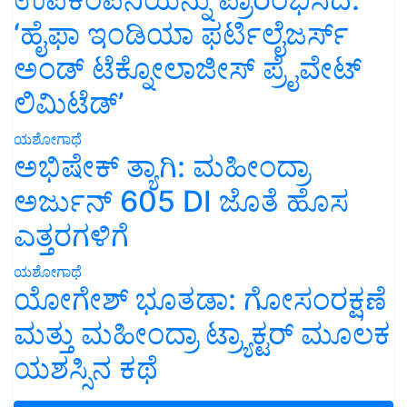
‘ಹೈಫಾ ಇಂಡಿಯಾ ಫರ್ಟಿಲೈಜರ್ಸ್
ಅಂಡ್ ಟೆಕ್ನೋಲಾಜೀಸ್ ಪ್ರೈವೇಟ್
ಲಿಮಿಟೆಡ್’
ಯಶೋಗಾಥೆ
ಅಭಿಷೇಕ್ ತ್ಯಾಗಿ: ಮಹೀಂದ್ರಾ
ಅರ್ಜುನ್ 605 DI ಜೊತೆ ಹೊಸ
ಎತ್ತರಗಳಿಗೆ
ಯಶೋಗಾಥೆ
ಯೋಗೇಶ್ ಭೂತಡಾ: ಗೋಸಂರಕ್ಷಣೆ
ಮತ್ತು ಮಹೀಂದ್ರಾ ಟ್ರ್ಯಾಕ್ಟರ್ ಮೂಲಕ
ಯಶಸ್ಸಿನ ಕಥೆ