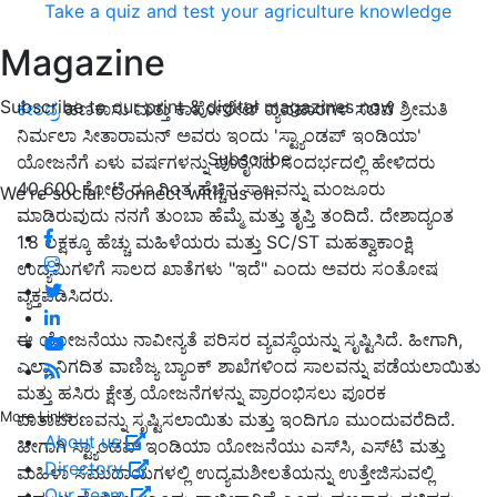
Take a quiz and test your agriculture knowledge
Magazine
Subscribe to our print & digital magazines now
ಕೇಂದ್ರ
ಹಣಕಾಸು ಮತ್ತು ಕಾರ್ಪೊರೇಟ್ ವ್ಯವಹಾರಗಳ ಸಚಿವೆ ಶ್ರೀಮತಿ
ನಿರ್ಮಲಾ ಸೀತಾರಾಮನ್ ಅವರು ಇಂದು 'ಸ್ಟ್ಯಾಂಡಪ್ ಇಂಡಿಯಾ'
Subscribe
ಯೋಜನೆಗೆ ಏಳು ವರ್ಷಗಳನ್ನು ಪೂರೈಸಿದ ಸಂದರ್ಭದಲ್ಲಿ ಹೇಳಿದರು
40,600 ಕೋಟಿ ರೂ.ಗಿಂತ ಹೆಚ್ಚಿನ ಸಾಲವನ್ನು ಮಂಜೂರು
We're social. Connect with us on:
ಮಾಡಿರುವುದು ನನಗೆ ತುಂಬಾ ಹೆಮ್ಮೆ ಮತ್ತು ತೃಪ್ತಿ ತಂದಿದೆ. ದೇಶಾದ್ಯಂತ
1.8 ಲಕ್ಷಕ್ಕೂ ಹೆಚ್ಚು ಮಹಿಳೆಯರು ಮತ್ತು SC/ST ಮಹತ್ವಾಕಾಂಕ್ಷಿ
ಉದ್ಯಮಿಗಳಿಗೆ ಸಾಲದ ಖಾತೆಗಳು "ಇದೆ" ಎಂದು ಅವರು ಸಂತೋಷ
ವ್ಯಕ್ತಪಡಿಸಿದರು.
ಈ ಯೋಜನೆಯು ನಾವೀನ್ಯತೆ ಪರಿಸರ ವ್ಯವಸ್ಥೆಯನ್ನು ಸೃಷ್ಟಿಸಿದೆ. ಹೀಗಾಗಿ,
ಎಲ್ಲಾ ನಿಗದಿತ ವಾಣಿಜ್ಯ ಬ್ಯಾಂಕ್ ಶಾಖೆಗಳಿಂದ ಸಾಲವನ್ನು ಪಡೆಯಲಾಯಿತು
ಮತ್ತು ಹಸಿರು ಕ್ಷೇತ್ರ ಯೋಜನೆಗಳನ್ನು ಪ್ರಾರಂಭಿಸಲು ಪೂರಕ
More Links
ವಾತಾವರಣವನ್ನು ಸೃಷ್ಟಿಸಲಾಯಿತು ಮತ್ತು ಇಂದಿಗೂ ಮುಂದುವರೆದಿದೆ.
About us
ಹೀಗಾಗಿ ಸ್ಟ್ಯಾಂಡಪ್ ಇಂಡಿಯಾ ಯೋಜನೆಯು ಎಸ್‌ಸಿ, ಎಸ್‌ಟಿ ಮತ್ತು
Directory
ಮಹಿಳಾ ಸಮುದಾಯಗಳಲ್ಲಿ ಉದ್ಯಮಶೀಲತೆಯನ್ನು ಉತ್ತೇಜಿಸುವಲ್ಲಿ
Our Team