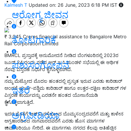
Kalmesh T
Updated on: 26 June, 2023 6:18 PM IST
ಆರೋಗ್ಯ ಜೀವನ
₹ 3,045 Crores financial assistance to Bangalore Metro
ತೋಟಗಾರಿಕೆ
Rail Corporation Limited
BMRCL ಪ್ರಸ್ತಾವಕ್ಕೆ ಅನುಮೋದನೆ ನೀಡಿದ ಬೆಂಗಳೂರಿನಲ್ಲಿ 2023ರ
ಪಶುಸಂಗೋಪನೆ
ಜೂನ್ 24 ರಂದು ನಡೆದ ಆರ್ ಇ ಸಿ ಮಂಡಳಿ ಸಭೆಯಲ್ಲಿ ಈ ಆರ್ಥಿಕ
ನೆರವು ವಿಸ್ತರಣೆ ನಿರ್ಧಾರ ಕೈಗೊಳ್ಳಲಾಗಿದೆ.
ನಮ್ಮ ಮೆಟ್ರೋದ ಮೊದಲ ಹಂತದಲ್ಲಿ ಪ್ರಸ್ತುತ ಇರುವ ಎರಡು ಕಾರಿಡಾರ್
ಇತರೆ
ಅಂದರೆ ಪೂರ್ವ-ಪಶ್ಚಿಮ ಕಾರಿಡಾರ್ ಹಾಗೂ ಉತ್ತರ-ದಕ್ಷಿಣ ಕಾರಿಡಾರ್ ಗಳ
ವಿಸ್ತರಣೆ ಕಾರ್ಯವನ್ನು ಎರಡನೇ ಹಂತದ ಯೋಜನೆಯಡಿ
ಕೈಗೊಳ್ಳಲಾಗುತ್ತಿದೆ.
ಅಗ್ರಿಪೀಡಿಯಾ
ಇದರ ಜೊತೆಗೆ ಆರ್.ವಿ.ರಸ್ತೆಯಿಂದ ಬೊಮ್ಮಸಂದ್ರದವರೆಗೆ ಮತ್ತು ಕಾಳೇನ
ಅಗ್ರಹಾರದಿಂದ ನಾಗವಾರದವರೆಗೆ ಎರಡು ಹೊಸ ಮಾರ್ಗಗಳ
ಕಾಮಗಾರಿಯೂ ಸೇರಿದೆ. ಈ ಮಾರ್ಗಗಳು ನಗರದ ಕೆಲವು ಅತಿಹೆಚ್ಚಿನ