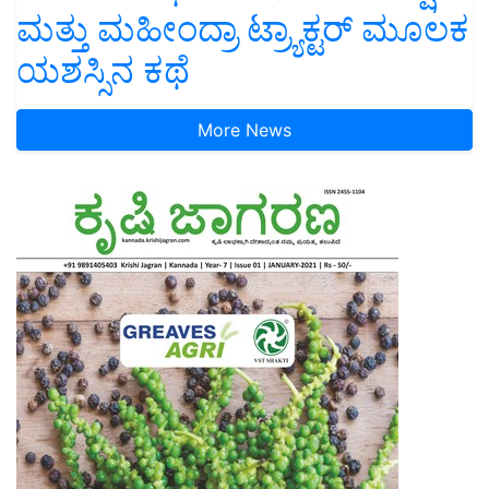
ಮತ್ತು ಮಹೀಂದ್ರಾ ಟ್ರ್ಯಾಕ್ಟರ್ ಮೂಲಕ
ಯಶಸ್ಸಿನ ಕಥೆ
More News