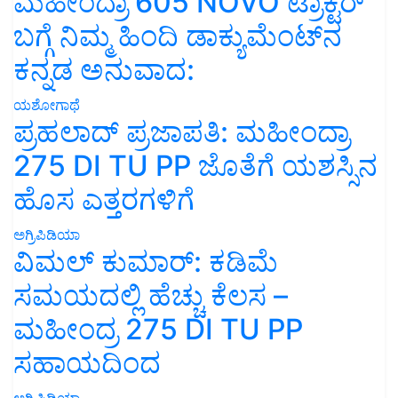
ಮಹೀಂದ್ರಾ 605 NOVO ಟ್ರಾಕ್ಟರ್
ಬಗ್ಗೆ ನಿಮ್ಮ ಹಿಂದಿ ಡಾಕ್ಯುಮೆಂಟ್‌ನ
ಕನ್ನಡ ಅನುವಾದ:
ಯಶೋಗಾಥೆ
ಪ್ರಹಲಾದ್ ಪ್ರಜಾಪತಿ: ಮಹೀಂದ್ರಾ
275 DI TU PP ಜೊತೆಗೆ ಯಶಸ್ಸಿನ
ಹೊಸ ಎತ್ತರಗಳಿಗೆ
ಅಗ್ರಿಪಿಡಿಯಾ
ವಿಮಲ್ ಕುಮಾರ್: ಕಡಿಮೆ
ಸಮಯದಲ್ಲಿ ಹೆಚ್ಚು ಕೆಲಸ –
ಮಹೀಂದ್ರ 275 DI TU PP
ಸಹಾಯದಿಂದ
ಅಗ್ರಿಪಿಡಿಯಾ