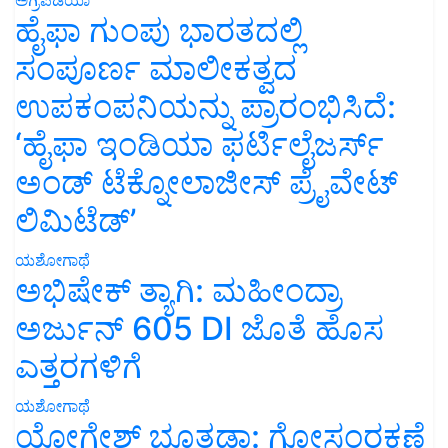
ಹೈಫಾ ಗುಂಪು ಭಾರತದಲ್ಲಿ
ಸಂಪೂರ್ಣ ಮಾಲೀಕತ್ವದ
ಉಪಕಂಪನಿಯನ್ನು ಪ್ರಾರಂಭಿಸಿದೆ:
‘ಹೈಫಾ ಇಂಡಿಯಾ ಫರ್ಟಿಲೈಜರ್ಸ್
ಅಂಡ್ ಟೆಕ್ನೋಲಾಜೀಸ್ ಪ್ರೈವೇಟ್
ಲಿಮಿಟೆಡ್’
ಯಶೋಗಾಥೆ
ಅಭಿಷೇಕ್ ತ್ಯಾಗಿ: ಮಹೀಂದ್ರಾ
ಅರ್ಜುನ್ 605 DI ಜೊತೆ ಹೊಸ
ಎತ್ತರಗಳಿಗೆ
ಯಶೋಗಾಥೆ
ಯೋಗೇಶ್ ಭೂತಡಾ: ಗೋಸಂರಕ್ಷಣೆ