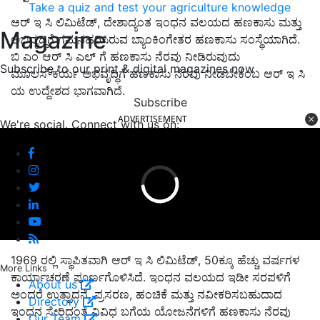
Take a quiz and test your agriculture knowledge
ಆರ್ ಇ ಸಿ ಲಿಮಿಟೆಡ್, ದೇಶಾದ್ಯಂತ ಇಂಧನ ವಲಯದ ಹಣಕಾಸು ಮತ್ತು
Magazine
ಅಭಿವೃದ್ಧಿಗೆ ಗಮನಹರಿಸಿರುವ ಬ್ಯಾಂಕಿಂಗೇತರ ಹಣಕಾಸು ಸಂಸ್ಥೆಯಾಗಿದೆ.
ಬಿ ಎಂ ಆರ್ ಸಿ ಎಲ್ ಗೆ ಹಣಕಾಸು ನೆರವು ನೀಡಿರುವುದು
Subscribe to our print & digital magazines now
ಮೂಲಸೌಕರ್ಯ ಅಭಿವೃದ್ಧಿಗೆ ಹಣಕಾಸು ನೆರವು ನೀಡಬೇಕೆಂಬ ಆರ್ ಇ ಸಿ
ಯ ಉದ್ದೇಶದ ಭಾಗವಾಗಿದೆ.
Subscribe
ADVERTISEMENT
We're social. Connect with us on:
1969 ರಲ್ಲಿ ಸ್ಥಾಪಿತವಾಗಿ ಆರ್ ಇ ಸಿ ಲಿಮಿಟೆಡ್, 50ಕ್ಕೂ ಹೆಚ್ಚು ವರ್ಷಗಳ
More Links
ಕಾರ್ಯಾಚರಣೆ ಪೂರ್ಣಗೊಳಿಸಿದೆ. ಇಂಧನ ವಲಯದ ಇಡೀ ಸರಪಳಿಗೆ
About us
ಅಂದರೆ ಉತ್ಪಾದನೆ, ಪ್ರಸರಣ, ಹಂಚಿಕೆ ಮತ್ತು ನವೀಕರಿಸಬಹುದಾದ
Directory
ಇಂಧನ ಸೇರಿದಂತೆ ವಿವಿಧ ಬಗೆಯ ಯೋಜನೆಗಳಿಗೆ ಹಣಕಾಸು ನೆರವು
Our Team