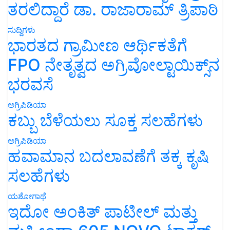
ತರಲಿದ್ದಾರೆ ಡಾ. ರಾಜಾರಾಮ್ ತ್ರಿಪಾಠಿ
ಸುದ್ದಿಗಳು
ಭಾರತದ ಗ್ರಾಮೀಣ ಆರ್ಥಿಕತೆಗೆ
FPO ನೇತೃತ್ವದ ಅಗ್ರಿವೋಲ್ಟಾಯಿಕ್ಸ್‌ನ
ಭರವಸೆ
ಅಗ್ರಿಪಿಡಿಯಾ
ಕಬ್ಬು ಬೆಳೆಯಲು ಸೂಕ್ತ ಸಲಹೆಗಳು
ಅಗ್ರಿಪಿಡಿಯಾ
ಹವಾಮಾನ ಬದಲಾವಣೆಗೆ ತಕ್ಕ ಕೃಷಿ
ಸಲಹೆಗಳು
ಯಶೋಗಾಥೆ
ಇದೋ ಅಂಕಿತ್ ಪಾಟೀಲ್ ಮತ್ತು