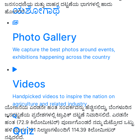
ಜನಸಂದಣಿಯ ಮತ್ತು ವಾಹನ ದಟ್ಟಣೆಯ ಭಾಗಗಳಲ್ಲಿ ಹಾದು
ಯಶೋಗಾಥೆ
ಹೋಗಲಿದೆ.
Photo Gallery
We capture the best photos around events,
exhibitions happening across the country
Videos
Handpicked videos to inspire the nation on
agriculture and related industry
ಯೋಜನೆಯ ಎರಡನೇ ಹಂತ ಸಂಪರ್ಕವನ್ನು ಹೆಚ್ಚಿಸಲಿದ್ದು, ಬೆಂಗಳೂರಿನ
ಜನದಟ್ಟಣೆಯ ಪ್ರದೇಶಗಳಲ್ಲಿ ಟ್ರಾಫಿಕ್ ದಟ್ಟಣೆ ನಿವಾರಿಸಲಿದೆ. ಎರಡನೇ
ಹಂತ (72.9 ಕಿಲೋಮೀಟರ್) ಪೂರ್ಣಗೊಂಡರೆ ನಮ್ಮ ಮೆಟ್ರೋದ ಒಟ್ಟು
Quiz
ಹಳಿ ಮಾರ್ಗ 101 ನಿಲ್ದಾಣಗಳೊಂದಿಗೆ 114.39 ಕಿಲೋಮೀಟರ್
ನಷ್ಟಿರಲಿದೆ.