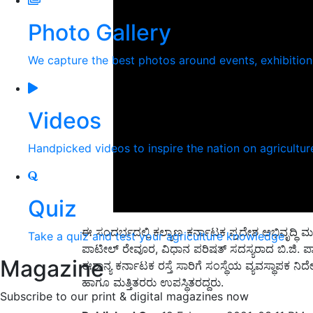
Photo Gallery
We capture the best photos around events, exhibitio
Videos
Handpicked videos to inspire the nation on agricultur
Quiz
ಈ ಸಂದರ್ಭದಲ್ಲಿ ಕಲ್ಯಾಣ ಕರ್ನಾಟಕ ಪ್ರದೇಶ ಅಭಿವೃದ್ಧಿ ಮ
Take a quiz and test your agriculture knowledge
ಪಾಟೀಲ್ ರೇವೂರ, ವಿಧಾನ ಪರಿಷತ್ ಸದಸ್ಯರಾದ ಬಿ.ಜಿ.
Magazine
ಈಶಾನ್ಯ ಕರ್ನಾಟಕ ರಸ್ತೆ ಸಾರಿಗೆ ಸಂಸ್ಥೆಯ ವ್ಯವಸ್ಥಾಪಕ 
ಹಾಗೂ ಮತ್ತಿತರರು ಉಪಸ್ಥಿತರದ್ದರು.
Subscribe to our print & digital magazines now