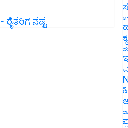
ಸ
ಅಗ
 ರೈತರಿಗ ನಷ್ಟ
ಹ
ಕ
ಯ
ಇ
ಮ
N
ಹ
ಅ
ಯ
ಪ