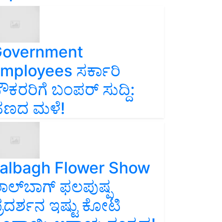
overnment
mployees ಸರ್ಕಾರಿ
ೌಕರರಿಗೆ ಬಂಪರ್‌ ಸುದ್ದಿ:
ಣದ ಮಳೆ!
albagh Flower Show
ಾಲ್‌ಬಾಗ್ ಫಲಪುಷ್ಪ
್ರದರ್ಶನ ಇಷ್ಟು ಕೋಟಿ