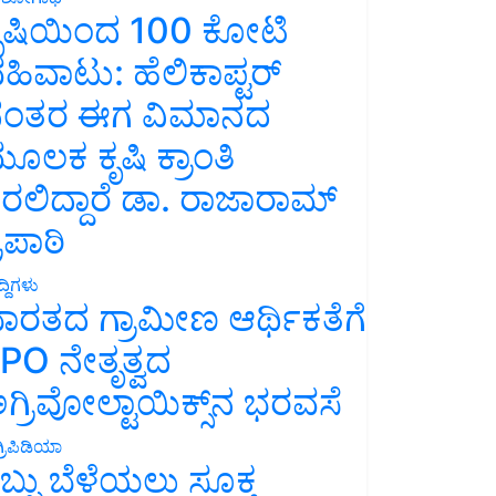
ೃಷಿಯಿಂದ 100 ಕೋಟಿ
ಹಿವಾಟು: ಹೆಲಿಕಾಪ್ಟರ್
ಂತರ ಈಗ ವಿಮಾನದ
ೂಲಕ ಕೃಷಿ ಕ್ರಾಂತಿ
ರಲಿದ್ದಾರೆ ಡಾ. ರಾಜಾರಾಮ್
್ರಿಪಾಠಿ
್ದಿಗಳು
ಾರತದ ಗ್ರಾಮೀಣ ಆರ್ಥಿಕತೆಗೆ
PO ನೇತೃತ್ವದ
ಗ್ರಿವೋಲ್ಟಾಯಿಕ್ಸ್‌ನ ಭರವಸೆ
್ರಿಪಿಡಿಯಾ
ಬ್ಬು ಬೆಳೆಯಲು ಸೂಕ್ತ