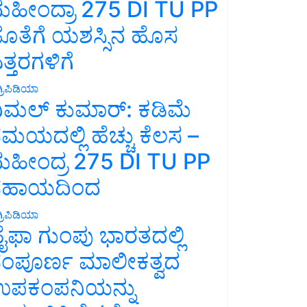
ಹೀಂದ್ರಾ 275 DI TU PP
ೊತೆಗೆ ಯಶಸ್ಸಿನ ಹೊಸ
ತ್ತರಗಳಿಗೆ
್ರಿಪಿಡಿಯಾ
ಿಮಲ್ ಕುಮಾರ್: ಕಡಿಮೆ
ಮಯದಲ್ಲಿ ಹೆಚ್ಚು ಕೆಲಸ –
ಹೀಂದ್ರ 275 DI TU PP
ಸಹಾಯದಿಂದ
್ರಿಪಿಡಿಯಾ
ೈಫಾ ಗುಂಪು ಭಾರತದಲ್ಲಿ
ಂಪೂರ್ಣ ಮಾಲೀಕತ್ವದ
ಪಕಂಪನಿಯನ್ನು