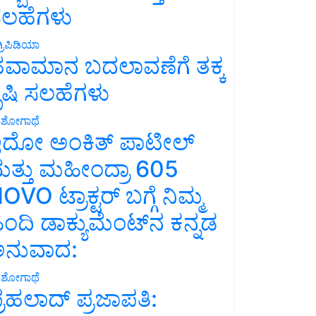
ಲಹೆಗಳು
್ರಿಪಿಡಿಯಾ
ವಾಮಾನ ಬದಲಾವಣೆಗೆ ತಕ್ಕ
ೃಷಿ ಸಲಹೆಗಳು
ಶೋಗಾಥೆ
ದೋ ಅಂಕಿತ್ ಪಾಟೀಲ್
ತ್ತು ಮಹೀಂದ್ರಾ 605
OVO ಟ್ರಾಕ್ಟರ್ ಬಗ್ಗೆ ನಿಮ್ಮ
ಿಂದಿ ಡಾಕ್ಯುಮೆಂಟ್‌ನ ಕನ್ನಡ
ನುವಾದ:
ಶೋಗಾಥೆ
್ರಹಲಾದ್ ಪ್ರಜಾಪತಿ: