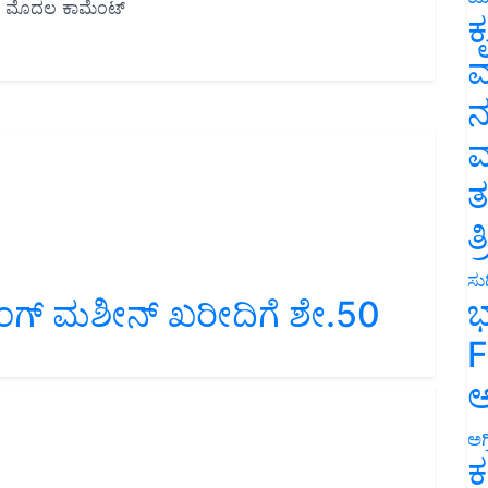
ಕ
ವ
ನ
ಮ
ತ
ತ
ಸುದ
ಭ
ಿಂಗ್ ಮಶೀನ್ ಖರೀದಿಗೆ ಶೇ.50
F
ಅ
ಅಗ
ಕ