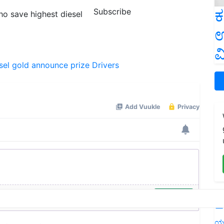
ಕ
Subscribe
o save highest diesel
ಉ
ವ
sel
gold
announce
prize
Drivers
L
ಯ