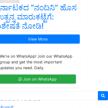
ರ್ನಾಟಕದ “ನಂದಿನಿ” ಹೊಸ
ತ್ಪನ್ನ ಮಾರುಕಟ್ಟೆಗೆ:
ಿಶೇಷತೆ ನೋಡಿ!
View More
We're on WhatsApp! Join our WhatsApp
group and get the most important
updates you need. Daily.
Join on WhatsApp
atest feeds
ಶೋಗಾಥೆ