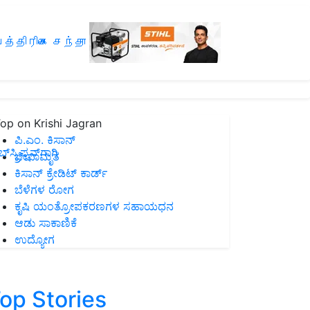
த்திரிகை சந்தா
op on Krishi Jagran
ಪಿ.ಎಂ. ಕಿಸಾನ್
ಸ್ಕ್ರಿಪ್ಷನ್‌ಗಾಗಿ
ಜೀವಾಮೃತ
ಕಿಸಾನ್ ಕ್ರೇಡಿಟ್ ಕಾರ್ಡ್
ಬೆಳೆಗಳ ರೋಗ
ಕೃಷಿ ಯಂತ್ರೋಪಕರಣಗಳ ಸಹಾಯಧನ
ಆಡು ಸಾಕಾಣಿಕೆ
ಉದ್ಯೋಗ
op Stories