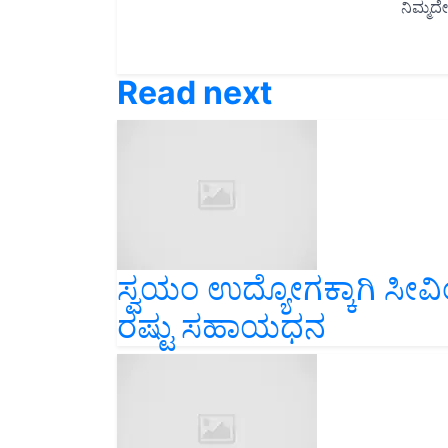
Read next
ಸ್ವಯಂ ಉದ್ಯೋಗಕ್ಕಾಗಿ ಸೀವ
ರಷ್ಟು ಸಹಾಯಧನ