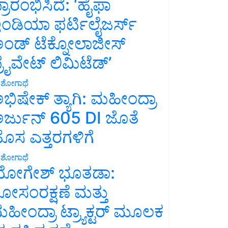
್ರಾರಂಭಿಸಿದೆ: ‘ಹೈಫಾ
ಂಡಿಯಾ ಫರ್ಟಿಲೈಜರ್ಸ್
ಂಡ್ ಟೆಕ್ನೋಲಾಜೀಸ್
್ರೈವೇಟ್ ಲಿಮಿಟೆಡ್’
ಶೋಗಾಥೆ
ಭಿಷೇಕ್ ತ್ಯಾಗಿ: ಮಹೀಂದ್ರಾ
ರ್ಜುನ್ 605 DI ಜೊತೆ
ೊಸ ಎತ್ತರಗಳಿಗೆ
ಶೋಗಾಥೆ
ೋಗೇಶ್ ಭೂತಡಾ:
ೋಸಂರಕ್ಷಣೆ ಮತ್ತು
ಹೀಂದ್ರಾ ಟ್ರ್ಯಾಕ್ಟರ್ ಮೂಲಕ