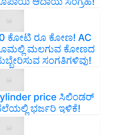
ೂಪಾಯಿ ಆದಾಯ ಸಂಗ್ರಹ!
0 ಕೋಟಿ ರೂ ಕೋಣ! AC
ೂಮಲ್ಲಿ ಮಲಗುವ ಕೋಣದ
ುಬ್ಬೇರಿಸುವ ಸಂಗತಿಗಳಿವು!
ylinder price ಸಿಲಿಂಡರ್‌
ೆಲೆಯಲ್ಲಿ ಭರ್ಜರಿ ಇಳಿಕೆ!