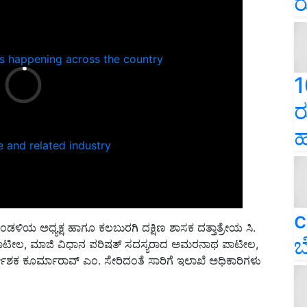
ರ
ns happening across the country
1
ರ
ಹ
e and related industry
c
ಂಡಳಿಯ ಅಧ್ಯಕ್ಷ ಹಾಗೂ ಕಲಬುರಗಿ ದಕ್ಷಿಣ ಶಾಸಕ ದತ್ತಾತ್ರೇಯ ಸಿ.
ಬ
 ಪಾಟೀಲ, ಮಾಜಿ ವಿಧಾನ ಪರಿಷತ್ ಸದಸ್ಯರಾದ ಅಮರನಾಥ ಪಾಟೀಲ,
ನಿರ್ದೇಶಕ ಕೂರ್ಮಾರಾವ್ ಎಂ. ಸೇರಿದಂತೆ ಸಾರಿಗೆ ಇಲಾಖೆ ಅಧಿಕಾರಿಗಳು