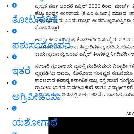
ಪ್ರಸ್ತುತ ವರ್ಷ ಅಂದರೆ ಏಪ್ರಿಲ್-2020 ರಿಂದ ಮಾರ್ಚ್ -
ಹೆಚ್ಚು ಇಂಧನ ಉಳಿತಾಯ (ಕೆ.ಎಂ.ಪಿ.ಎಲ್.) ಮಾಡಿದ ಚಾಲಕರಿ
ತೋಟಗಾರಿಕೆ
ನೀಡಲಾಗುವುದು ಎಂದು ರಾಜ್ಯದ ಉಪಮುಖ್ಯಮಂತ್ರಿಗಳು ಮತ
ಘೋಷಿಸಿದ್ದಾರೆ.
ಅವರು ಕಲಬುರಗಿಯಲ್ಲಿ ಕೆಎಸ್ಆರ್ಟಿಸಿ ಸಂಸ್ಥೆಯ ವತಿಯಿ
ಪಶುಸಂಗೋಪನೆ
ಮಾತನಾಡಿದರು. ಚಾಲನಾ ಸಿಬ್ಬಂದಿಗಳನ್ನು ಹುರಿದುಂಬಿಸುವ ನಿ
ಕಾರ್ಯಕ್ರಮವನ್ನು ಬರುವ ಏಪ್ರಿಲ್ ತಿಂಗಳಲ್ಲಿ ನಿಗದಿಪಡಿ
ಸಂಚಾರಿ ಗ್ರಂಥಾಲಯ ವ್ಯವಸ್ಥೆ ಮಾಡಿರುವುದು ವಿದ್ಯಾರ್ಥಿ
ಇತರೆ
ವ್ಯಕ್ತಪಡಿಸಿದ ಅವರು, ಕೊರೋನಾ ಸಂಕಷ್ಟದ ನಡುವೆಯೂ ಕಳೆ
ಕಾರಣರಾದ ಈಶಾನ್ಯ ಕರ್ನಾಟಕ ರಾಜ್ಯ ರಸ್ತೆ ಸಾರಿಗೆ ಸಂಸ್
ಗ್ರಾಮೀಣ ಭಾಗದ ಸಾರ್ವಜನಿಕರಿಗೆ ಹಾಗೂ ವಿದ್ಯಾರ್ಥಿಗಳ
ಅಗ್ರಿಪೀಡಿಯಾ
ನಿಟ್ಟಿನಲ್ಲಿ ಶ್ರಮವಹಿಸಿದಲ್ಲಿ ಖರ್ಚು ಕಡಿಮೆ ಮಾಡಬಹುದಾ
ADV
ಯಶೋಗಾಥೆ