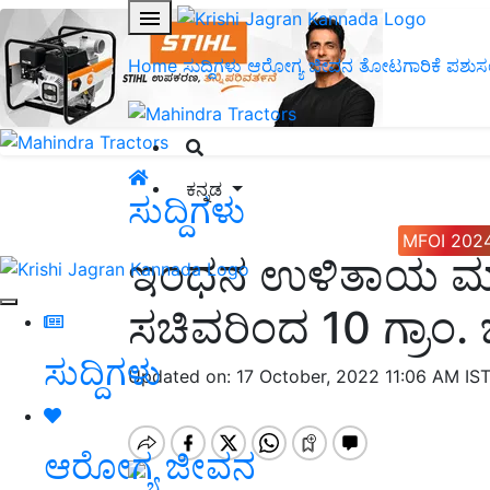
Home
ಸುದ್ದಿಗಳು
ಆರೋಗ್ಯ ಜೀವನ
ತೋಟಗಾರಿಕೆ
ಪಶುಸ
ಕನ್ನಡ
ಸುದ್ದಿಗಳು
MFOI 202
ಇಂಧನ ಉಳಿತಾಯ ಮಾಡಿ
ಸಚಿವರಿಂದ 10 ಗ್ರಾಂ
ಸುದ್ದಿಗಳು
Updated on: 17 October, 2022 11:06 AM IS
ಆರೋಗ್ಯ ಜೀವನ