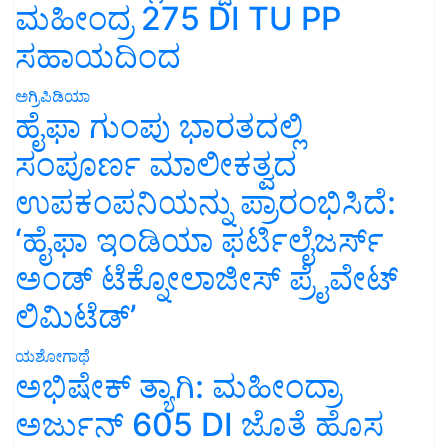
ಮಹೀಂದ್ರ 275 DI TU PP
ಸಹಾಯದಿಂದ
ಅಗ್ರಿಪಿಡಿಯಾ
ಹೈಫಾ ಗುಂಪು ಭಾರತದಲ್ಲಿ
ಸಂಪೂರ್ಣ ಮಾಲೀಕತ್ವದ
ಉಪಕಂಪನಿಯನ್ನು ಪ್ರಾರಂಭಿಸಿದೆ:
‘ಹೈಫಾ ಇಂಡಿಯಾ ಫರ್ಟಿಲೈಜರ್ಸ್
ಅಂಡ್ ಟೆಕ್ನೋಲಾಜೀಸ್ ಪ್ರೈವೇಟ್
ಲಿಮಿಟೆಡ್’
ಯಶೋಗಾಥೆ
ಅಭಿಷೇಕ್ ತ್ಯಾಗಿ: ಮಹೀಂದ್ರಾ
ಅರ್ಜುನ್ 605 DI ಜೊತೆ ಹೊಸ