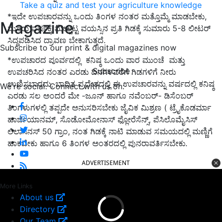
Take a quiz and test your agriculture knowledge
*ಇದೇ ಉಪಚಾರವನ್ನು ಒಂದು ತಿಂಗಳ ನಂತರ ಮತ್ತೊಮ್ಮೆ ಮಾಡಬೇಕು,
Magazine
ಮೂರು ವರ್ಷಕ್ಕೆ ಮೇಲ್ಪಟ್ಟ ವಯಸ್ಸಿನ ಪ್ರತಿ ಗಿಡಕ್ಕೆ ಸುಮಾರು 5-8 ಲೀಟರ್
ಸಿದ್ದಪಡಿಸಿದ ದ್ರಾವಣ ಬೇಕಾಗುತ್ತದೆ.
Subscribe to our print & digital magazines now
*ಉಪಚಾರದ ಪೂರ್ವದಲ್ಲಿ ಕನಿಷ್ಠ ಒಂದು ವಾರ ಮುಂಚೆ ಮತ್ತು
Subscribe
ಉಪಚರಿಸಿದ ನಂತರ ಎರಡು ದಿನಗಳವರೆಗೆ ಗಿಡಗಳಿಗೆ ನೀರು
ಉಣಿಸಬಾರದು, ಬಾಧಿತ ಪ್ರದೇಶದಲ್ಲಿ ಈ ಉಪಚಾರವನ್ನು ವರ್ಷದಲ್ಲಿ ಕನಿಷ್ಠ
We're social. Connect with us on:
ಎರಡು ಸಲ ಅಂದರೆ ಮೇ -ಜೂನ್ ಹಾಗೂ ನವೆಂಬರ್- ಡಿಸೆಂಬರ್
ತಿಂಗಳುಗಳಲ್ಲಿ ತಪ್ಪದೇ ಅನುಸರಿಸಬೇಕು ಜೈವಿಕ ಮಿಶ್ರಣ ( ಟ್ರೈಕೊಡರ್ಮಾ
ಹಾರ್ಜಿಯಾನಮ್, ಸೊಡೋಮೋನಾಸ್ ಫ್ಲೋರೆಸೆನ್ಸ್, ಪೆಸಿಲೊಮೈಸಿಸ್
ಲಿಲಾಸಿನಸ್ 50 ಗ್ರಾಂ, ನಂತ ಗಿಡಕ್ಕೆ ನಾಟಿ ಮಾಡುವ ಸಮಯದಲ್ಲಿ ಮಣ್ಣಿಗೆ
ಹಾಕಬೇಕು ಹಾಗೂ 6 ತಿಂಗಳ ಅಂತರದಲ್ಲಿ ಪುನರಾವರ್ತಿಸಬೇಕು.
ADVERTISEMENT
More Links
About us
Directory
Our Team