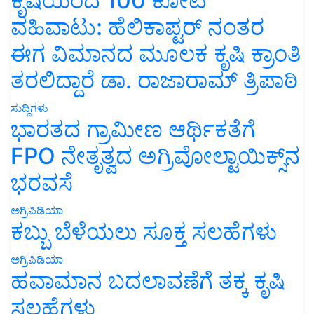
ಕೃಷಿಯಿಂದ 100 ಕೋಟಿ
ವಹಿವಾಟು: ಹೆಲಿಕಾಪ್ಟರ್ ನಂತರ
ಈಗ ವಿಮಾನದ ಮೂಲಕ ಕೃಷಿ ಕ್ರಾಂತಿ
ತರಲಿದ್ದಾರೆ ಡಾ. ರಾಜಾರಾಮ್ ತ್ರಿಪಾಠಿ
ಸುದ್ದಿಗಳು
ಭಾರತದ ಗ್ರಾಮೀಣ ಆರ್ಥಿಕತೆಗೆ
FPO ನೇತೃತ್ವದ ಅಗ್ರಿವೋಲ್ಟಾಯಿಕ್ಸ್‌ನ
ಭರವಸೆ
ಅಗ್ರಿಪಿಡಿಯಾ
ಕಬ್ಬು ಬೆಳೆಯಲು ಸೂಕ್ತ ಸಲಹೆಗಳು
ಅಗ್ರಿಪಿಡಿಯಾ
ಹವಾಮಾನ ಬದಲಾವಣೆಗೆ ತಕ್ಕ ಕೃಷಿ
ಸಲಹೆಗಳು