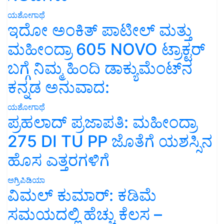
ಯಶೋಗಾಥೆ
ಇದೋ ಅಂಕಿತ್ ಪಾಟೀಲ್ ಮತ್ತು
ಮಹೀಂದ್ರಾ 605 NOVO ಟ್ರಾಕ್ಟರ್
ಬಗ್ಗೆ ನಿಮ್ಮ ಹಿಂದಿ ಡಾಕ್ಯುಮೆಂಟ್‌ನ
ಕನ್ನಡ ಅನುವಾದ:
ಯಶೋಗಾಥೆ
ಪ್ರಹಲಾದ್ ಪ್ರಜಾಪತಿ: ಮಹೀಂದ್ರಾ
275 DI TU PP ಜೊತೆಗೆ ಯಶಸ್ಸಿನ
ಹೊಸ ಎತ್ತರಗಳಿಗೆ
ಅಗ್ರಿಪಿಡಿಯಾ
ವಿಮಲ್ ಕುಮಾರ್: ಕಡಿಮೆ
ಸಮಯದಲ್ಲಿ ಹೆಚ್ಚು ಕೆಲಸ –