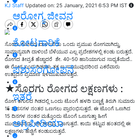
KJ Staff
Updated on: 25 January, 2021 6:53 PM IST
ಆರೋಗ್ಯ ಜೀವನ
ತೋಟಗಾರಿಕೆ
ಸೊರಗು ರೋಗವು ದಾಳಿಂಬೆಯ ಒಂದು ಪ್ರಮುಖ ರೋಗವಾಗಿದ್ದು,
ಸಾಮಾನ್ಯವಾಗಿ ದಾಳಿಂಬೆ ಬೆಳೆಯುವ ಎಲ್ಲ ಪ್ರದೇಶಗಳಲ್ಲಿ ಕಂಡು ಬರುತ್ತದೆ.
ರೋಗದ ತೀವ್ರತೆ ಹೆಚ್ಚಾದರೆ ಶೇ. 40-50 ಹಾನಿಯಾಗುವ ಸಾಧ್ಯತೆಯಿದೆ..
ಪಶುಸಂಗೋಪನೆ
ಈ ರೋಗ ಬಂದ ಗಿಡಗಳು ತಕ್ಷ ಣ ಸಾಯುವುದರಿಂದ ಎಕರೆವಾರು
ಉತ್ಪಾದನೆ ಪ್ರಮಾಣ ಇಳಿಮುಖವಾಗುತ್ತದೆ.
★ಸೊರಗು ರೋಗದ ಲಕ್ಷಣಗಳು :
ಇತರೆ
ರೋಗ ತಗುಲಿದ ಗಿಡದಲ್ಲಿ ಒಂದು ಟೊಂಗೆ ಹಳದಿ ಬಣ್ಣಕ್ಕೆ ತಿರುಗಿ ಸುಮಾರು
15 ದಿವಸಗಳ ನಂತರ ಒಣಗಲು ಪ್ರಾರಂಭಿಸುತ್ತದೆ. ಈ ಟೊಂಗೆ ಒಣಗಿದ
15 ದಿನಗಳ ನಂತರ ಮತ್ತೊಂದು ಟೊಂಗೆ ಒಣಗುತ್ತಾ ಹೀಗೆ
ಅಗ್ರಿಪೀಡಿಯಾ
ಮುಂದುವರೆದು ಇಡಿ ಗಿಡವೂ ಒಣಗುತ್ತದೆ. ಕಾಯಿ ಕಟ್ಟುವ ಹಂತದಲ್ಲಿ ಈ
ಲಕ್ಷಣಗಳು ಹೆಚ್ಚಿಗೆ ಕಂಡುಬರುತ್ತವೆ.