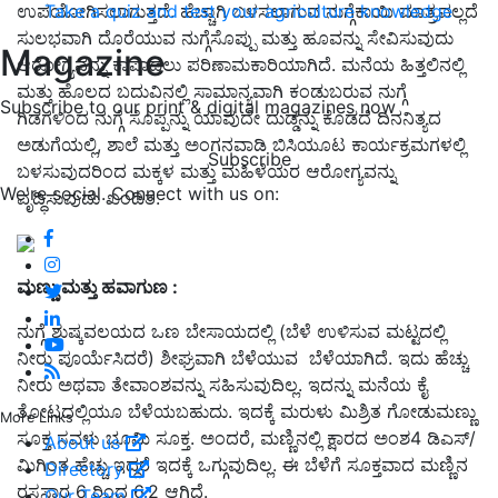
ಉಪಯೋಗಿಸಲಾಗುತ್ತದೆ. ಹೆಚ್ಚಾಗಿ ಬಳಸಲಾಗುವ ನುಗ್ಗೆಕಾಯಿ ಮಾತ್ರವಲ್ಲದೆ
Take a quiz and test your agriculture knowledge
ಸುಲಭವಾಗಿ ದೊರೆಯುವ ನುಗ್ಗೆಸೊಪ್ಪು ಮತ್ತು ಹೂವನ್ನು ಸೇವಿಸುವುದು
Magazine
ಆರೋಗ್ಯವನ್ನು ಕಾಪಾಡಲು ಪರಿಣಾಮಕಾರಿಯಾಗಿದೆ. ಮನೆಯ ಹಿತ್ತಲಿನಲ್ಲಿ
ಮತ್ತು ಹೊಲದ ಬದುವಿನಲ್ಲಿ ಸಾಮಾನ್ಯವಾಗಿ ಕಂಡುಬರುವ ನುಗ್ಗೆ
Subscribe to our print & digital magazines now
ಗಿಡಗಳಿಂದ ನುಗ್ಗೆ ಸೊಪ್ಪನ್ನು ಯಾವುದೇ ದುಡ್ಡನ್ನು ಕೊಡದೆ ದಿನನಿತ್ಯದ
ಅಡುಗೆಯಲ್ಲಿ, ಶಾಲೆ ಮತ್ತು ಅಂಗನವಾಡಿ ಬಿಸಿಯೂಟ ಕಾರ್ಯಕ್ರಮಗಳಲ್ಲಿ
Subscribe
ಬಳಸುವುದರಿಂದ ಮಕ್ಕಳ ಮತ್ತು ಮಹಿಳೆಯರ ಆರೋಗ್ಯವನ್ನು
We're social. Connect with us on:
ವೃದ್ಧಿಸುವುದು ಖಂಡಿತ.
ಮಣ್ಣು
ಮತ್ತು
ಹವಾಗುಣ :
ನುಗ್ಗೆ ಶುಷ್ಕವಲಯದ ಒಣ ಬೇಸಾಯದಲ್ಲಿ (ಬೆಳೆ ಉಳಿಸುವ ಮಟ್ಟದಲ್ಲಿ
ನೀರು ಪೂರ್ಯೆಸಿದರೆ) ಶೀಘ್ರವಾಗಿ ಬೆಳೆಯುವ ಬೆಳೆಯಾಗಿದೆ. ಇದು ಹೆಚ್ಚು
ನೀರು ಅಥವಾ ತೇವಾಂಶವನ್ನು ಸಹಿಸುವುದಿಲ್ಲ. ಇದನ್ನು ಮನೆಯ ಕೈ
ತೋಟದಲ್ಲಿಯೂ ಬೆಳೆಯಬಹುದು. ಇದಕ್ಕೆ ಮರುಳು ಮಿಶ್ರಿತ ಗೋಡುಮಣ್ಣು
More Links
ಸೂಕ್ತ ಸವಳು ಭೂಮಿ ಸೂಕ್ತ. ಅಂದರೆ, ಮಣ್ಣಿನಲ್ಲಿ ಕ್ಷಾರದ ಅಂಶ4 ಡಿಎಸ್/
About us
ಮಿಗಿಂತ ಹೆಚ್ಚು ಇದ್ದರೆ ಇದಕ್ಕೆ ಒಗ್ಗುವುದಿಲ್ಲ. ಈ ಬೆಳೆಗೆ ಸೂಕ್ತವಾದ ಮಣ್ಣಿನ
Directory
ರಸಸಾರ 6 ರಿಂದ 6.2 ಆಗಿದೆ.
Our Team