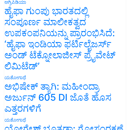
ಅಗ್ರಿಪಿಡಿಯಾ
ಹೈಫಾ ಗುಂಪು ಭಾರತದಲ್ಲಿ
ಸಂಪೂರ್ಣ ಮಾಲೀಕತ್ವದ
ಉಪಕಂಪನಿಯನ್ನು ಪ್ರಾರಂಭಿಸಿದೆ:
‘ಹೈಫಾ ಇಂಡಿಯಾ ಫರ್ಟಿಲೈಜರ್ಸ್
ಅಂಡ್ ಟೆಕ್ನೋಲಾಜೀಸ್ ಪ್ರೈವೇಟ್
ಲಿಮಿಟೆಡ್’
ಯಶೋಗಾಥೆ
ಅಭಿಷೇಕ್ ತ್ಯಾಗಿ: ಮಹೀಂದ್ರಾ
ಅರ್ಜುನ್ 605 DI ಜೊತೆ ಹೊಸ
ಎತ್ತರಗಳಿಗೆ
ಯಶೋಗಾಥೆ
ಯೋಗೇಶ್ ಭೂತಡಾ: ಗೋಸಂರಕ್ಷಣೆ