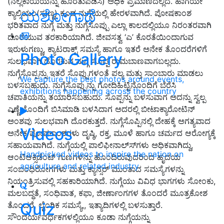
(ನೆಲ್ಲಿಕಾಯಿಯನ್ನು ಹೊರತುಪಡಿಸಿ) ಅಧಿಕ ಪ್ರಮಾಣದಲ್ಲಿದೆ. ಹಾಗೆಯೇ
ಯಶೋಗಾಥೆ
ಕ್ಯಾಲ್ಸಿಯಂ(ಸುಣ್ಣ) ಕೂಡ ನುಗ್ಗೆಯಲ್ಲಿ ಹೇರಳವಾಗಿದೆ. ಪೋಷಕಾಂಶ
ಭರಿತವಾದ ನುಗ್ಗೆ ಮತ್ತು ನುಗ್ಗೆಸೊಪ್ಪು ಎಲ್ಲಾ ಕಾಲದಲ್ಲಿಯೂ ನಿರಂತರವಾಗಿ
ದೊರೆಯುವ ತರಕಾರಿಯಾಗಿದೆ. ಜೀವಸತ್ವ ‘ಎ’ ಕೊರತೆಯಿಂದಾಗುವ
ಇರುಳುಗಣ್ಣು, ಕ್ಯಾಟರಾಕ್ಟ್ ಸಮಸ್ಯೆ ಹಾಗೂ ಇತರೆ ಅನೇಕ ತೊಂದರೆಗಳಿಗೆ
Photo Gallery
ಸುಲಭವಾಗಿ ದೊರಕುವ ನುಗ್ಗೆ ಸೊಪ್ಪ ರಾಮಬಾಣವಾಗಬಲ್ಲದು.
ನುಗ್ಗೆಸೊಪ್ಪನ್ನು ಇತರೆ ಸೊಪ್ಪುಗಳಂತೆ ಪಲ್ಯ ಮತ್ತು ಸಾಂಬಾರು ಮಾಡಲು
We capture the best photos around events,
ಬಳಸಬಹುದು. ನುಗ್ಗೆಸೊಪ್ಪುನ್ನು ಗೋದಿಹಿಟ್ಟಿನೊಂದಿಗೆ ಬೆರೆಸಿ
exhibitions happening across the country
ಚಪಾತಿಯನ್ನು ತಯಾರಿಸಬಹುದು. ಸೊಪ್ಪನ್ನು ಬಳಸುವಾಗ ಅದನ್ನು ಸ್ವಲ್ಪ
ಎಣ್ಣೆಯೊಂದಿಗೆ ಬಿಸಿಮಾಡಿ ಬಳಸಿದಾಗ ಅದರಲ್ಲಿ ಬೀಟಾಕ್ಯಾರೋಟಿನ್
ಅಂಶವು ಸುಲಭವಾಗಿ ದೊರಕುತ್ತದೆ. ನುಗ್ಗೆಸೊಪ್ಪಿನಲ್ಲಿ ದೇಹಕ್ಕೆ ಅಗತ್ಯವಾದ
Videos
ಅನೇಕ ಪೋಷಕಾಂಶಗಳು ದೃಷ್ಠಿ, ರಕ್ತ, ಮೂಳೆ ಹಾಗೂ ಚರ್ಮದ ಆರೋಗ್ಯಕ್ಕೆ
ಸಹಾಯವಾಗಿದೆ. ನುಗ್ಗೆಯಲ್ಲಿ ಪಾಲಿಫೀನಾಲ್ಸ್‍ಗಳು ಅಧಿಕವಾಗಿದ್ದು,
Handpicked videos to inspire the nation on
ಆಂಟಿಆಕ್ಸಿಡೆಂಟ್ ಗುಣಗಳನ್ನು ಹೊಂದಿರುವುದರಿಂದ ಹೃದಯ
agriculture and related industry
ಸಂಬಂಧಿರೋಗಗಳು ಮತ್ತು ಕ್ಯಾನ್ಸರ್ ಮುಂತಾದ ಸಮಸ್ಯೆಗಳನ್ನು
ನಿಯಂತ್ರಿಸುವಲ್ಲಿ ಸಹಕಾರಿಯಾಗಿದೆ. ನುಗ್ಗೆಯು ವಿವಿಧ ಭಾಗಗಳು ಸೋಂಕು,
ಮಲಬದ್ಧತೆ, ಸಂಧಿವಾತ, ಕಫಾ, ಜೀರ್ಣಾಂಗಗಳ ತೊಂದರೆ ಮೂತ್ರಕೋಶ
Quiz
ತೊಂದರೆ, ಲೈಂಗಿಕ ಸಮಸ್ಯೆ,, ಇತ್ಯಾದಿಗಳಲ್ಲಿ ಬಳಸುತ್ತಾರೆ.
ಸೌಂದರ್ಯವರ್ಧಕಗಳಲ್ಲಿಯೂ ಕೂಡಾ ನುಗ್ಗೆಯನ್ನು