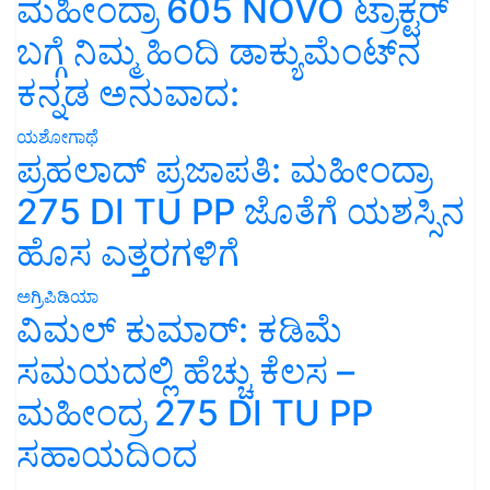
ಮಹೀಂದ್ರಾ 605 NOVO ಟ್ರಾಕ್ಟರ್
ಬಗ್ಗೆ ನಿಮ್ಮ ಹಿಂದಿ ಡಾಕ್ಯುಮೆಂಟ್‌ನ
ಕನ್ನಡ ಅನುವಾದ:
ಯಶೋಗಾಥೆ
ಪ್ರಹಲಾದ್ ಪ್ರಜಾಪತಿ: ಮಹೀಂದ್ರಾ
275 DI TU PP ಜೊತೆಗೆ ಯಶಸ್ಸಿನ
ಹೊಸ ಎತ್ತರಗಳಿಗೆ
ಅಗ್ರಿಪಿಡಿಯಾ
ವಿಮಲ್ ಕುಮಾರ್: ಕಡಿಮೆ
ಸಮಯದಲ್ಲಿ ಹೆಚ್ಚು ಕೆಲಸ –
ಮಹೀಂದ್ರ 275 DI TU PP
ಸಹಾಯದಿಂದ