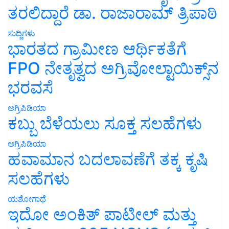
ತರಲಿದ್ದಾರೆ ಡಾ. ರಾಜಾರಾಮ್ ತ್ರಿಪಾಠಿ
ಸುದ್ದಿಗಳು
ಭಾರತದ ಗ್ರಾಮೀಣ ಆರ್ಥಿಕತೆಗೆ
FPO ನೇತೃತ್ವದ ಅಗ್ರಿವೋಲ್ಟಾಯಿಕ್ಸ್‌ನ
ಭರವಸೆ
ಅಗ್ರಿಪಿಡಿಯಾ
ಕಬ್ಬು ಬೆಳೆಯಲು ಸೂಕ್ತ ಸಲಹೆಗಳು
ಅಗ್ರಿಪಿಡಿಯಾ
ಹವಾಮಾನ ಬದಲಾವಣೆಗೆ ತಕ್ಕ ಕೃಷಿ
ಸಲಹೆಗಳು
ಯಶೋಗಾಥೆ
ಇದೋ ಅಂಕಿತ್ ಪಾಟೀಲ್ ಮತ್ತು