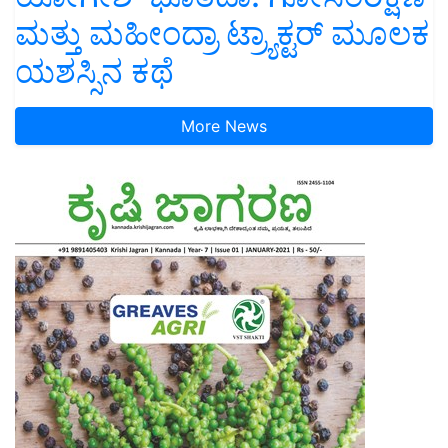
ಮತ್ತು ಮಹೀಂದ್ರಾ ಟ್ರ್ಯಾಕ್ಟರ್ ಮೂಲಕ
ಯಶಸ್ಸಿನ ಕಥೆ
More News