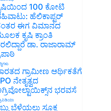
ೃಷಿಯಿಂದ 100 ಕೋಟಿ
ಹಿವಾಟು: ಹೆಲಿಕಾಪ್ಟರ್
ಂತರ ಈಗ ವಿಮಾನದ
ೂಲಕ ಕೃಷಿ ಕ್ರಾಂತಿ
ರಲಿದ್ದಾರೆ ಡಾ. ರಾಜಾರಾಮ್
್ರಿಪಾಠಿ
್ದಿಗಳು
ಾರತದ ಗ್ರಾಮೀಣ ಆರ್ಥಿಕತೆಗೆ
PO ನೇತೃತ್ವದ
ಗ್ರಿವೋಲ್ಟಾಯಿಕ್ಸ್‌ನ ಭರವಸೆ
್ರಿಪಿಡಿಯಾ
ಬ್ಬು ಬೆಳೆಯಲು ಸೂಕ್ತ