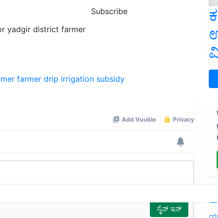
ಕ
Subscribe
or yadgir district farmer
ಉ
ವ
armer
farmer
drip irrigation
subsidy
L
ಯ