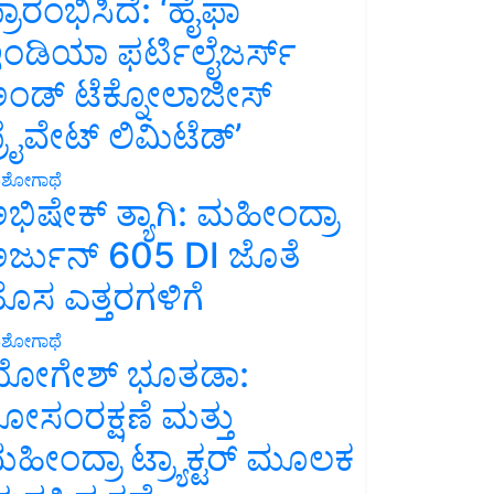
್ರಾರಂಭಿಸಿದೆ: ‘ಹೈಫಾ
ಂಡಿಯಾ ಫರ್ಟಿಲೈಜರ್ಸ್
ಂಡ್ ಟೆಕ್ನೋಲಾಜೀಸ್
್ರೈವೇಟ್ ಲಿಮಿಟೆಡ್’
ಶೋಗಾಥೆ
ಭಿಷೇಕ್ ತ್ಯಾಗಿ: ಮಹೀಂದ್ರಾ
ರ್ಜುನ್ 605 DI ಜೊತೆ
ೊಸ ಎತ್ತರಗಳಿಗೆ
ಶೋಗಾಥೆ
ೋಗೇಶ್ ಭೂತಡಾ:
ೋಸಂರಕ್ಷಣೆ ಮತ್ತು
ಹೀಂದ್ರಾ ಟ್ರ್ಯಾಕ್ಟರ್ ಮೂಲಕ