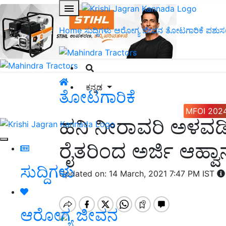
Home
ಸುದ್ದಿಗಳು
ಆರೋಗ್ಯ ಜೀವನ
ತೋಟಗಾರಿಕೆ
ಪಶುಸ
ಕನ್ನಡ
ತೋಟಗಾರಿಕೆ
MFOI 202
ಹನಿ ನೀರಾವರಿ ಅಳವಡಿ
ರೈತರಿಂದ ಅರ್ಜಿ ಆಹ್ವಾ
ಸುದ್ದಿಗಳು
Updated on: 14 March, 2021 7:47 PM IST
ಆರೋಗ್ಯ ಜೀವನ