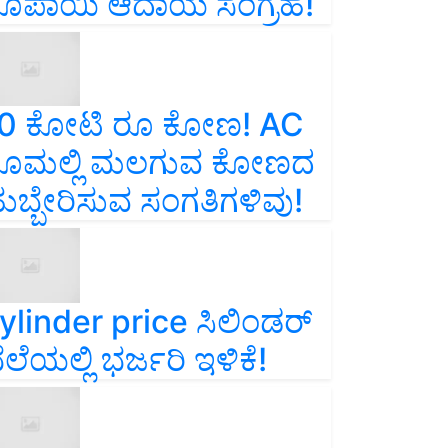
ೂಪಾಯಿ ಆದಾಯ ಸಂಗ್ರಹ!
0 ಕೋಟಿ ರೂ ಕೋಣ! AC
ೂಮಲ್ಲಿ ಮಲಗುವ ಕೋಣದ
ುಬ್ಬೇರಿಸುವ ಸಂಗತಿಗಳಿವು!
ylinder price ಸಿಲಿಂಡರ್‌
ೆಲೆಯಲ್ಲಿ ಭರ್ಜರಿ ಇಳಿಕೆ!