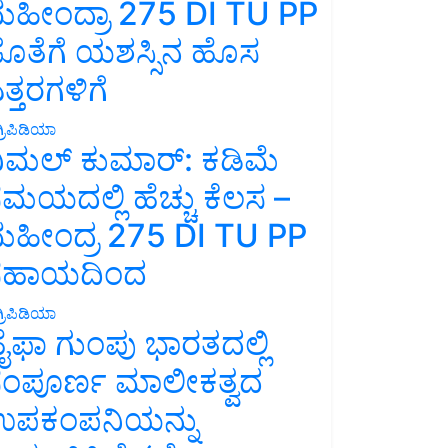
ಹೀಂದ್ರಾ 275 DI TU PP
ೊತೆಗೆ ಯಶಸ್ಸಿನ ಹೊಸ
ತ್ತರಗಳಿಗೆ
್ರಿಪಿಡಿಯಾ
ಿಮಲ್ ಕುಮಾರ್: ಕಡಿಮೆ
ಮಯದಲ್ಲಿ ಹೆಚ್ಚು ಕೆಲಸ –
ಹೀಂದ್ರ 275 DI TU PP
ಸಹಾಯದಿಂದ
್ರಿಪಿಡಿಯಾ
ೈಫಾ ಗುಂಪು ಭಾರತದಲ್ಲಿ
ಂಪೂರ್ಣ ಮಾಲೀಕತ್ವದ
ಪಕಂಪನಿಯನ್ನು