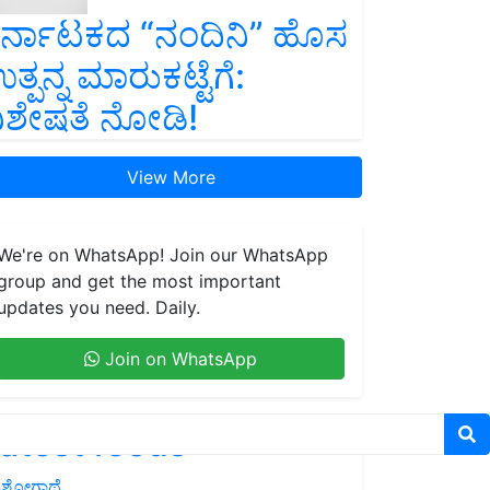
ರ್ನಾಟಕದ “ನಂದಿನಿ” ಹೊಸ
ತ್ಪನ್ನ ಮಾರುಕಟ್ಟೆಗೆ:
ಿಶೇಷತೆ ನೋಡಿ!
View More
We're on WhatsApp! Join our WhatsApp
group and get the most important
updates you need. Daily.
Join on WhatsApp
atest feeds
ಶೋಗಾಥೆ