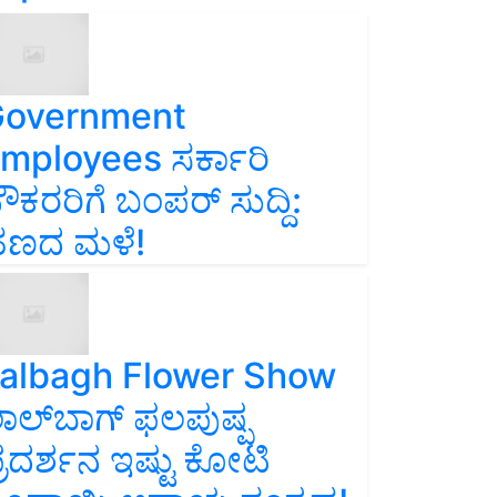
overnment
mployees ಸರ್ಕಾರಿ
ೌಕರರಿಗೆ ಬಂಪರ್‌ ಸುದ್ದಿ:
ಣದ ಮಳೆ!
albagh Flower Show
ಾಲ್‌ಬಾಗ್ ಫಲಪುಷ್ಪ
್ರದರ್ಶನ ಇಷ್ಟು ಕೋಟಿ