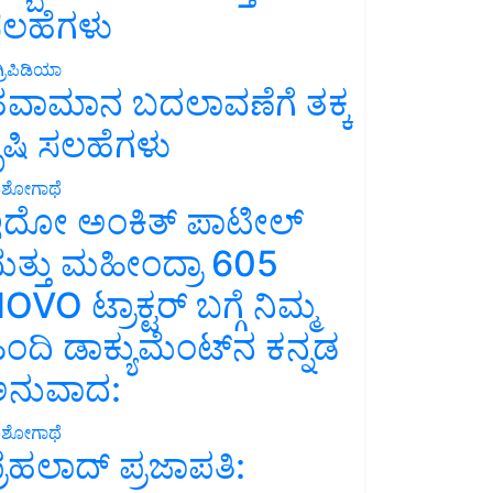
ಲಹೆಗಳು
್ರಿಪಿಡಿಯಾ
ವಾಮಾನ ಬದಲಾವಣೆಗೆ ತಕ್ಕ
ೃಷಿ ಸಲಹೆಗಳು
ಶೋಗಾಥೆ
ದೋ ಅಂಕಿತ್ ಪಾಟೀಲ್
ತ್ತು ಮಹೀಂದ್ರಾ 605
OVO ಟ್ರಾಕ್ಟರ್ ಬಗ್ಗೆ ನಿಮ್ಮ
ಿಂದಿ ಡಾಕ್ಯುಮೆಂಟ್‌ನ ಕನ್ನಡ
ನುವಾದ:
ಶೋಗಾಥೆ
್ರಹಲಾದ್ ಪ್ರಜಾಪತಿ: