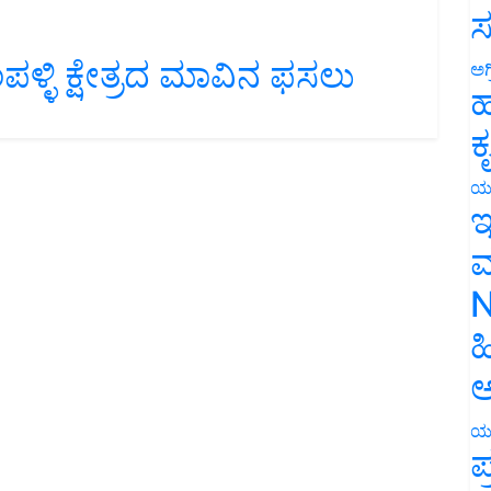
ಸ
ಳಿ ಕ್ಷೇತ್ರದ ಮಾವಿನ ಫಸಲು
ಅಗ
ಹ
ಕ
ಯ
ಇ
ಮ
N
ಹ
ಅ
ಯ
ಪ