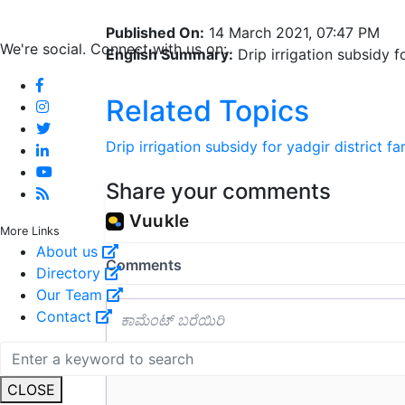
Published On:
14 March 2021, 07:47 PM
We're social. Connect with us on:
English Summary:
Drip irrigation subsidy f
Related Topics
Drip irrigation subsidy for yadgir district f
Share your comments
More Links
About us
Directory
Our Team
Contact
CLOSE