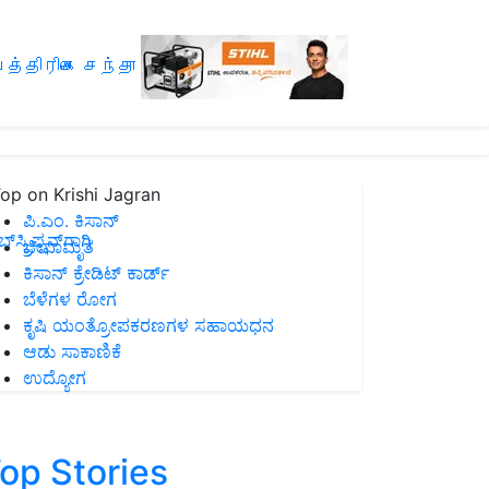
த்திரிகை சந்தா
op on Krishi Jagran
ಪಿ.ಎಂ. ಕಿಸಾನ್
ಸ್ಕ್ರಿಪ್ಷನ್‌ಗಾಗಿ
ಜೀವಾಮೃತ
ಕಿಸಾನ್ ಕ್ರೇಡಿಟ್ ಕಾರ್ಡ್
ಬೆಳೆಗಳ ರೋಗ
ಕೃಷಿ ಯಂತ್ರೋಪಕರಣಗಳ ಸಹಾಯಧನ
ಆಡು ಸಾಕಾಣಿಕೆ
ಉದ್ಯೋಗ
op Stories