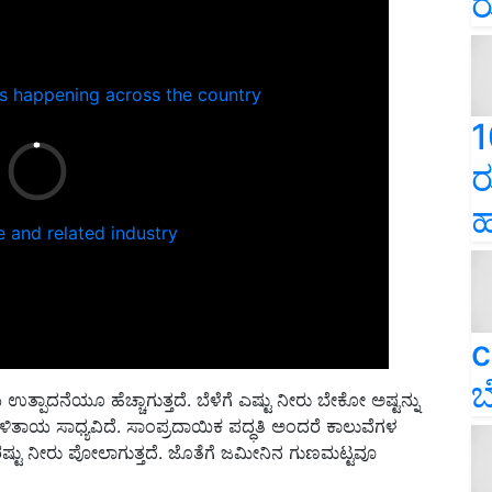
ರ
ns happening across the country
1
ರ
ಹ
e and related industry
c
ಬ
ತ್ಪಾದನೆಯೂ ಹೆಚ್ಚಾಗುತ್ತದೆ. ಬೆಳೆಗೆ ಎಷ್ಟು ನೀರು ಬೇಕೋ ಅಷ್ಟನ್ನು
ಳಿತಾಯ ಸಾಧ್ಯವಿದೆ. ಸಾಂಪ್ರದಾಯಿಕ ಪದ್ಧತಿ ಅಂದರೆ ಕಾಲುವೆಗಳ
ಟು ನೀರು ಪೋಲಾಗುತ್ತದೆ. ಜೊತೆಗೆ ಜಮೀನಿನ ಗುಣಮಟ್ಟವೂ