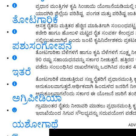
ಪ್ರಧಾನ ಮಂತ್ರಿಗಳ ಕೃಷಿ ಸಿಂಚಾಯಿ ಯೋಜನೆಯಡಿಯಲ್ಲಿ 
ಯಾದಗಿರಿ ಜಿಲ್ಲೆಯ ಪರಿಶಿಷ್ಟ ಪಂಗಡ ಮತ್ತು ಪರಿಶಿಷ್ಟ ಜಾತ
ತೋಟಗಾರಿಕೆ
ಆಸಕ್ತ ರೈತರು ಮತ್ತಿತರ ಹೆಚ್ಚಿನ ಮಾಹಿತಿಗಾಗಿ ಸಂಬಂ
ಕಚೇರಿ ಹಾಗೂ ಹೋಬಳಿ ಮಟ್ಟದ ರೈತ ಸಂಪರ್ಕ ಕೇಂದ್ರದ ಸ
ಸಲ್ಲಿಸಬಹುದಾಗಿದೆ ಎಂದು ಜಂಟಿ ಕೃಷಿನಿರ್ದೇಶಕರು ಪ್ರಕಟಣೆಯಲ
ಪಶುಸಂಗೋಪನೆ
ತೋಟಗಾರಿಕಾ ಬೆಳೆಗಳಿಗೆ ಹಾಗೂ ಕೃಷಿ ಬೆಳೆಗಳಿಗೆ ಸೂಕ್ಷ
90 ರಷ್ಟು ಸಹಾಯಧನವನ್ನು ಸರ್ಕಾರ ನೀಡುತ್ತದೆ. ಹತ್ತಿರದ
ಪಡೆದು ಸಂಬಂಧಿಸಿದ ದಾಖಲೆಗಳನ್ನು ಒದಗಿಸಿದ ನಂತರ
ಇತರೆ
ತೋಟಗಾರಿಕೆ ಮಾಡುತ್ತಿರುವ ಸಣ್ಣ ರೈತರಿಗೆ ಪ್ರಧಾನಮಂ
ಅನುಕೂಲವಾಗುತ್ತದೆ.ಆರ್ಥಿಕವಾಗಿ ಹಿಂದುಳಿದ ಜನರಿಗೆ ನೀರ
ಅನುಕೂಲವಾಗಲೆಂದು ಸರ್ಕಾರ ಈ ಯೋಜನೆ ಜಾರಿಗೆ ತಂದಿ
ಅಗ್ರಿಪೀಡಿಯಾ
ಗ್ರಾಮಾಂತರ ರೈತರು ನೀರಾವರಿ ಮಾಡಲು ಪ್ರಧಾನಮಂತ್ರಿ ಕ
ಇಲಾಖೆಯಿಂದ ಸಿಗುವ ಸೌಲಭ್ಯವನ್ನು ಸದುಪಯೋಗ ಪಡೆದು
ಯಶೋಗಾಥೆ
ADV