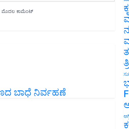
ಕ
ವ
ನ
ಮ
ತ
ತ
ಸುದ
ಭ
ಣದ ಬಾಧೆ ನಿರ್ವಹಣೆ
F
ಅ
ಅಗ
ಕ