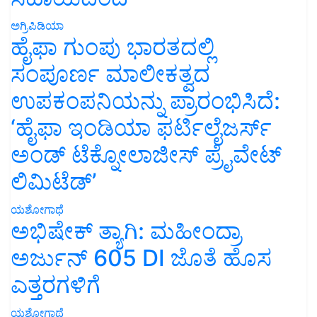
ಅಗ್ರಿಪಿಡಿಯಾ
ಹೈಫಾ ಗುಂಪು ಭಾರತದಲ್ಲಿ
ಸಂಪೂರ್ಣ ಮಾಲೀಕತ್ವದ
ಉಪಕಂಪನಿಯನ್ನು ಪ್ರಾರಂಭಿಸಿದೆ:
‘ಹೈಫಾ ಇಂಡಿಯಾ ಫರ್ಟಿಲೈಜರ್ಸ್
ಅಂಡ್ ಟೆಕ್ನೋಲಾಜೀಸ್ ಪ್ರೈವೇಟ್
ಲಿಮಿಟೆಡ್’
ಯಶೋಗಾಥೆ
ಅಭಿಷೇಕ್ ತ್ಯಾಗಿ: ಮಹೀಂದ್ರಾ
ಅರ್ಜುನ್ 605 DI ಜೊತೆ ಹೊಸ
ಎತ್ತರಗಳಿಗೆ
ಯಶೋಗಾಥೆ