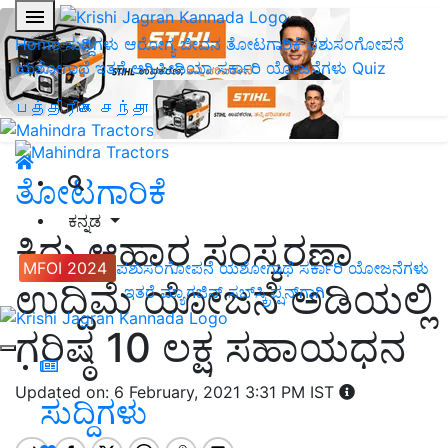
Home
ಸುದ್ದಿಗಳು
ಆರೋಗ್ಯ ಜೀವನ
ತೋಟಗಾರಿಕೆ
ಪಶುಸಂಗೋಪನೆ
ಯಶೋಗಾಥೆ
ಇತರೆ
ಅಗ್ರಿಪೀಡಿಯಾ
ಸರ್ಕಾರಿ ಯೋಜನೆಗಳು
Quiz
பத்திரிகை சந்தா
ತೋಟಗಾರಿಕೆ
ಕನ್ನಡ
ಕಿರು ಆಹಾರ ಸಂಸ್ಕರಣಾ
MFOI 2024
ಪಶುಸಂಗೋಪನೆ
ಯಶೋಗಾಥೆ
ಸರ್ಕಾರಿ ಯೋಜನೆಗಳು
ಉದ್ದಿಮೆ ಯೋಜನೆ ಅಡಿಯಲ್ಲಿ
ಇತರೆ
ಮ್ಯಾಗಜಿನ್‌ ಸಬ್‌ಸ್ಕ್ರಿಪ್ಷನ್‌ಗಾಗಿ
ಗರಿಷ್ಠ 10 ಲಕ್ಷ ಸಹಾಯಧನ
Updated on: 6 February, 2021 3:31 PM IST
ಸುದ್ದಿಗಳು