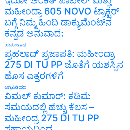
ಇದೋ ಅಂಕಿತ್ ಪಾಟೀಲ್ ಮತ್ತು
ಮಹೀಂದ್ರಾ 605 NOVO ಟ್ರಾಕ್ಟರ್
ಬಗ್ಗೆ ನಿಮ್ಮ ಹಿಂದಿ ಡಾಕ್ಯುಮೆಂಟ್‌ನ
ಕನ್ನಡ ಅನುವಾದ:
ಯಶೋಗಾಥೆ
ಪ್ರಹಲಾದ್ ಪ್ರಜಾಪತಿ: ಮಹೀಂದ್ರಾ
275 DI TU PP ಜೊತೆಗೆ ಯಶಸ್ಸಿನ
ಹೊಸ ಎತ್ತರಗಳಿಗೆ
ಅಗ್ರಿಪಿಡಿಯಾ
ವಿಮಲ್ ಕುಮಾರ್: ಕಡಿಮೆ
ಸಮಯದಲ್ಲಿ ಹೆಚ್ಚು ಕೆಲಸ –
ಮಹೀಂದ್ರ 275 DI TU PP
ಸಹಾಯದಿಂದ