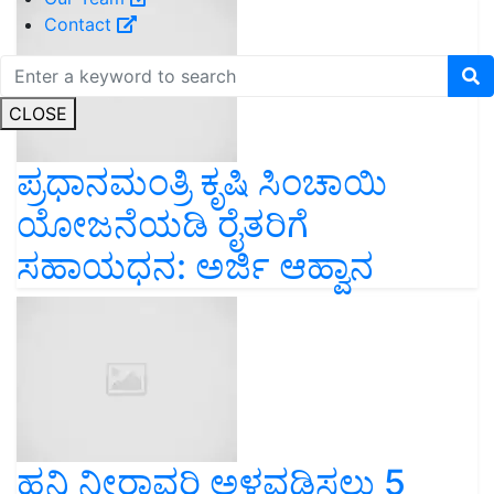
Contact
CLOSE
ಪ್ರಧಾನಮಂತ್ರಿ ಕೃಷಿ ಸಿಂಚಾಯಿ
ಯೋಜನೆಯಡಿ ರೈತರಿಗೆ
ಸಹಾಯಧನ: ಅರ್ಜಿ ಆಹ್ವಾನ
ಹನಿ ನೀರಾವರಿ ಅಳವಡಿಸಲು 5