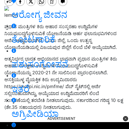
ಆರೋಗ್ಯ ಜೀವನ
lemon
ಪ್ರಧಾನ ಮಂತ್ರಿಗಳ ಕಿರು ಆಹಾರ ಸಂಸ್ಕರಣಾ ಉದ್ದಿಮೆಗಳ
ನಿಯಮಬದ್ಧಗೊಳಿಸುವಿಕೆ ಯೋಜನೆಯಡಿ ಅರ್ಹ ಫಲಾನುಭವಿಗಳಿಂದ
ತೋಟಗಾರಿಕೆ
ಅರ್ಜಿ ಆಹ್ವಾನಿಸಲಾಗಿದೆ. ಒಂದು ಜಿಲ್ಲೆ, ಒಂದು ಉತ್ಪನ್ನ
ಯೋಜನೆಯಡಿಯಲ್ಲಿ ವಿಜಯಪುರ ಜಿಲ್ಲೆಗೆ ಲಿಂಬೆ ಬೆಳೆ ಆಯ್ಕೆಯಾಗಿದೆ.
ಆತ್ಮನಿರ್ಭರ ಭಾರತ ಅಭಿಯಾನದ ಭಾಗವಾಗಿ ಪ್ರಧಾನ ಮಂತ್ರಿಗಳ ಕಿರು
ಪಶುಸಂಗೋಪನೆ
ಆಹಾರ ಸಂರಕ್ಷಣಾ ಉದ್ದಿಮೆಗಳ ನಿಯಮಬದ್ಧಗೊಳಿಸುವಿಕೆ
ಯೋಜನೆಯನ್ನು 2020-21 ನೇ ಸಾಲಿನಿಂದ ಪ್ರಾರಂಭಿಸಲಾಗಿದೆ.
ಆಸಕ್ತಿಯುಳ್ಳ ವೈಯಕ್ತಿಕ ಕಿರು ಉದ್ಯಮಿದಾರರು
ಇತರೆ
https://mofpi.nic.in/pmfme/ ವೆಬ್ ಸೈಟ್‍ನಲ್ಲಿ ಅರ್ಜಿ
ಸಲ್ಲಿಸಬಹುದಾಗಿದ್ದು, ಆಯ್ಕೆಯಾದ ಉದ್ದಿಮೆದಾರರಿಗೆ ಲಿಂಬೆ
ಸಂಸ್ಕರಣೆಯಲ್ಲಿ ತರಬೇತಿ ನೀಡಲಾಗುವುದು. ಸರ್ಕಾರದಿಂದ ಗರಿಷ್ಠ 10 ಲಕ್ಷ
(ಶೇ.35 ಸಹಾಯಧನ) ನೀಡಲಾಗುವುದು.
ಅಗ್ರಿಪೀಡಿಯಾ
ADVERTISEMENT