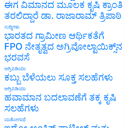
ಈಗ ವಿಮಾನದ ಮೂಲಕ ಕೃಷಿ ಕ್ರಾಂತಿ
ತರಲಿದ್ದಾರೆ ಡಾ. ರಾಜಾರಾಮ್ ತ್ರಿಪಾಠಿ
ಸುದ್ದಿಗಳು
ಭಾರತದ ಗ್ರಾಮೀಣ ಆರ್ಥಿಕತೆಗೆ
FPO ನೇತೃತ್ವದ ಅಗ್ರಿವೋಲ್ಟಾಯಿಕ್ಸ್‌ನ
ಭರವಸೆ
ಅಗ್ರಿಪಿಡಿಯಾ
ಕಬ್ಬು ಬೆಳೆಯಲು ಸೂಕ್ತ ಸಲಹೆಗಳು
ಅಗ್ರಿಪಿಡಿಯಾ
ಹವಾಮಾನ ಬದಲಾವಣೆಗೆ ತಕ್ಕ ಕೃಷಿ
ಸಲಹೆಗಳು
ಯಶೋಗಾಥೆ