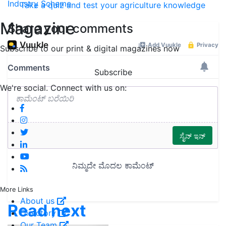
Industry Scheme
Take a quiz and test your agriculture knowledge
Magazine
Share your comments
Subscribe to our print & digital magazines now
Subscribe
We're social. Connect with us on:
More Links
About us
Read next
Directory
Our Team