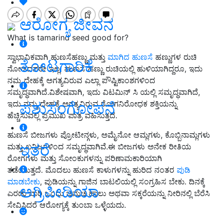
ಆರೋಗ್ಯ ಜೀವನ
What is tamarind seed good for?
ಸ್ವಾಭಾವಿಕವಾಗಿ ಹುಣಸೆಹಣ್ಣು ಮತ್ತು
ಮಾಗಿದ ಹುಣಸೆ
ಹಣ್ಣುಗಳ ರುಚಿ
ತೋಟಗಾರಿಕೆ
ನೋಡದವರೇ ಇಲ್ಲ. ಹುಣಸೆ ಹಣ್ಣು ರುಚಿಯಲ್ಲಿ ಹುಳಿಯಾಗಿದ್ದರೂ, ಇದು
ನಮ್ಮ ದೇಹಕ್ಕೆ ಅಗತ್ಯವಿರುವ ಎಲ್ಲಾ ಪೌಷ್ಟಿಕಾಂಶಗಳಿಂದ
ಸಮೃದ್ಧವಾಗಿದೆ.ವಿಶೇಷವಾಗಿ, ಇದು ವಿಟಮಿನ್ ಸಿ ಯಲ್ಲಿ ಸಮೃದ್ಧವಾಗಿದೆ,
ಪಶುಸಂಗೋಪನೆ
ಇದು ನಮ್ಮ ದೇಹಕ್ಕೆ ಅಗತ್ಯವಿರುವ ರೋಗನಿರೋಧಕ ಶಕ್ತಿಯನ್ನು
ಹೆಚ್ಚಿಸುವಲ್ಲಿ ಪ್ರಮುಖ ಪಾತ್ರ ವಹಿಸುತ್ತದೆ.
ಹುಣಸೆ ಬೀಜಗಳು ಪ್ರೋಟೀನ್ಗಳು, ಅಮೈನೋ ಆಮ್ಲಗಳು, ಕೊಬ್ಬಿನಾಮ್ಲಗಳು
ಇತರೆ
ಮತ್ತು ಖನಿಜಗಳಿಂದ ಸಮೃದ್ಧವಾಗಿವೆ.ಈ ಬೀಜಗಳು ಅನೇಕ ರೀತಿಯ
ರೋಗಗಳು ಮತ್ತು ಸೋಂಕುಗಳನ್ನು ಪರಿಣಾಮಕಾರಿಯಾಗಿ
ತಡೆಯುತ್ತದೆ. ಮೊದಲು ಹುಣಸೆ ಕಾಳುಗಳನ್ನು ಹುರಿದ ನಂತರ
ಪುಡಿ
ಮಾಡಬೇಕು
, ಪುಡಿಯನ್ನು ಗಾಜಿನ ಬಾಟಲಿಯಲ್ಲಿ ಸಂಗ್ರಹಿಸ ಬೇಕು. ದಿನಕ್ಕೆ
ಅಗ್ರಿಪೀಡಿಯಾ
ಎರಡು ಬಾರಿ ಒಂದು ಚಮಚ ಹಾಲು ಅಥವಾ ಸಕ್ಕರೆಯನ್ನು ನೀರಿನಲ್ಲಿ ಬೆರೆಸಿ
ಸೇವಿಸಿದರೆ ಆರೋಗ್ಯಕ್ಕೆ ತುಂಬಾ ಒಳ್ಳೆಯದು.