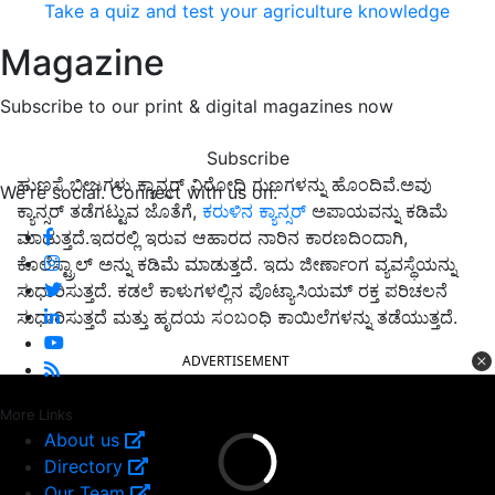
Take a quiz and test your agriculture knowledge
Magazine
Subscribe to our print & digital magazines now
Subscribe
ಹುಣಸೆ ಬೀಜಗಳು ಕ್ಯಾನ್ಸರ್ ವಿರೋಧಿ ಗುಣಗಳನ್ನು ಹೊಂದಿವೆ.ಅವು
We're social. Connect with us on:
ಕ್ಯಾನ್ಸರ್ ತಡೆಗಟ್ಟುವ ಜೊತೆಗೆ,
ಕರುಳಿನ ಕ್ಯಾನ್ಸರ್
ಅಪಾಯವನ್ನು ಕಡಿಮೆ
ಮಾಡುತ್ತದೆ.ಇದರಲ್ಲಿ ಇರುವ ಆಹಾರದ ನಾರಿನ ಕಾರಣದಿಂದಾಗಿ,
ಕೊಲೆಸ್ಟ್ರಾಲ್ ಅನ್ನು ಕಡಿಮೆ ಮಾಡುತ್ತದೆ. ಇದು ಜೀರ್ಣಾಂಗ ವ್ಯವಸ್ಥೆಯನ್ನು
ಸುಧಾರಿಸುತ್ತದೆ. ಕಡಲೆ ಕಾಳುಗಳಲ್ಲಿನ ಪೊಟ್ಯಾಸಿಯಮ್ ರಕ್ತ ಪರಿಚಲನೆ
ಸುಧಾರಿಸುತ್ತದೆ ಮತ್ತು ಹೃದಯ ಸಂಬಂಧಿ ಕಾಯಿಲೆಗಳನ್ನು ತಡೆಯುತ್ತದೆ.
ADVERTISEMENT
More Links
About us
Directory
Our Team