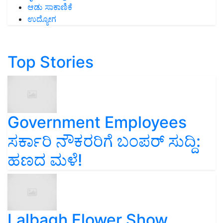
ಆಡು ಸಾಕಾಣಿಕೆ
ಉದ್ಯೋಗ
Top Stories
Government Employees
ಸರ್ಕಾರಿ ನೌಕರರಿಗೆ ಬಂಪರ್‌ ಸುದ್ದಿ:
ಹಣದ ಮಳೆ!
Lalbagh Flower Show