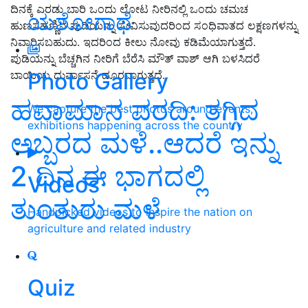
ದಿನಕ್ಕೆ ಎರಡು ಬಾರಿ ಒಂದು ಲೋಟ ನೀರಿನಲ್ಲಿ ಒಂದು ಚಮಚ
ಯಶೋಗಾಥೆ
ಹುಣಸೆಹಣ್ಣಿನ ಪುಡಿಯನ್ನು ಸೇವಿಸುವುದರಿಂದ ಸಂಧಿವಾತದ ಲಕ್ಷಣಗಳನ್ನು
ನಿವಾರಿಸಬಹುದು. ಇದರಿಂದ ಕೀಲು ನೋವು ಕಡಿಮೆಯಾಗುತ್ತದೆ.
ಪುಡಿಯನ್ನು ಬೆಚ್ಚಗಿನ ನೀರಿಗೆ ಬೆರೆಸಿ ಮೌತ್ ವಾಶ್ ಆಗಿ ಬಳಸಿದರೆ
Photo Gallery
ಬಾಯಿಯ ದುರ್ವಾಸನೆ ದೂರವಾಗುತ್ತದೆ.
ಹವಾಮಾನ ವರದಿ: ತಗ್ಗಿದ
We capture the best photos around events,
exhibitions happening across the country
ಅಬ್ಬರದ ಮಳೆ..ಆದರೆ ಇನ್ನು
2 ದಿನ ಈ ಭಾಗದಲ್ಲಿ
Videos
ತುಂತುರು ಮಳೆ
Handpicked videos to inspire the nation on
agriculture and related industry
Quiz