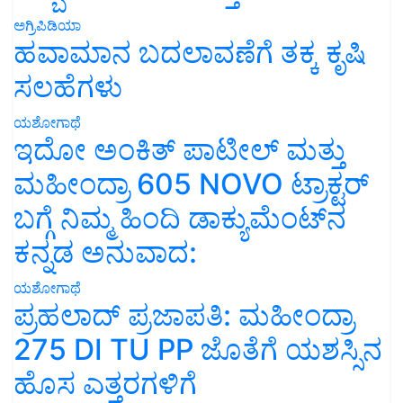
ಅಗ್ರಿಪಿಡಿಯಾ
ಹವಾಮಾನ ಬದಲಾವಣೆಗೆ ತಕ್ಕ ಕೃಷಿ
ಸಲಹೆಗಳು
ಯಶೋಗಾಥೆ
ಇದೋ ಅಂಕಿತ್ ಪಾಟೀಲ್ ಮತ್ತು
ಮಹೀಂದ್ರಾ 605 NOVO ಟ್ರಾಕ್ಟರ್
ಬಗ್ಗೆ ನಿಮ್ಮ ಹಿಂದಿ ಡಾಕ್ಯುಮೆಂಟ್‌ನ
ಕನ್ನಡ ಅನುವಾದ:
ಯಶೋಗಾಥೆ
ಪ್ರಹಲಾದ್ ಪ್ರಜಾಪತಿ: ಮಹೀಂದ್ರಾ
275 DI TU PP ಜೊತೆಗೆ ಯಶಸ್ಸಿನ
ಹೊಸ ಎತ್ತರಗಳಿಗೆ