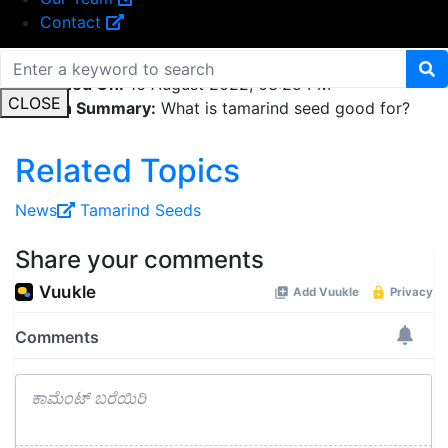
Contact
Published On:
16 August 2022, 03:25 PM
CLOSE
English Summary:
What is tamarind seed good for?
Related Topics
News
Tamarind Seeds
Share your comments