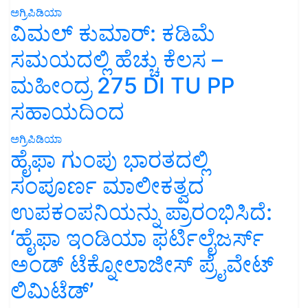
ಅಗ್ರಿಪಿಡಿಯಾ
ವಿಮಲ್ ಕುಮಾರ್: ಕಡಿಮೆ
ಸಮಯದಲ್ಲಿ ಹೆಚ್ಚು ಕೆಲಸ –
ಮಹೀಂದ್ರ 275 DI TU PP
ಸಹಾಯದಿಂದ
ಅಗ್ರಿಪಿಡಿಯಾ
ಹೈಫಾ ಗುಂಪು ಭಾರತದಲ್ಲಿ
ಸಂಪೂರ್ಣ ಮಾಲೀಕತ್ವದ
ಉಪಕಂಪನಿಯನ್ನು ಪ್ರಾರಂಭಿಸಿದೆ:
‘ಹೈಫಾ ಇಂಡಿಯಾ ಫರ್ಟಿಲೈಜರ್ಸ್
ಅಂಡ್ ಟೆಕ್ನೋಲಾಜೀಸ್ ಪ್ರೈವೇಟ್
ಲಿಮಿಟೆಡ್’