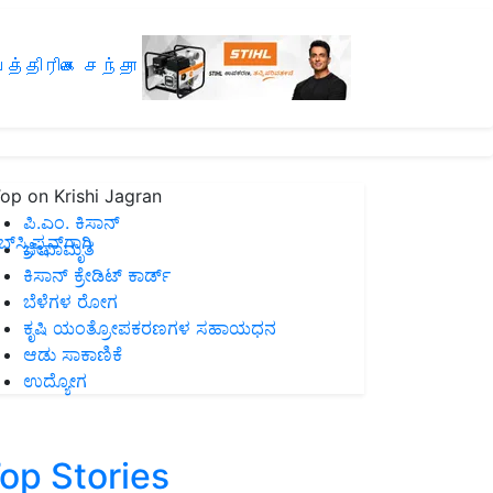
த்திரிகை சந்தா
op on Krishi Jagran
ಪಿ.ಎಂ. ಕಿಸಾನ್
ಸ್ಕ್ರಿಪ್ಷನ್‌ಗಾಗಿ
ಜೀವಾಮೃತ
ಕಿಸಾನ್ ಕ್ರೇಡಿಟ್ ಕಾರ್ಡ್
ಬೆಳೆಗಳ ರೋಗ
ಕೃಷಿ ಯಂತ್ರೋಪಕರಣಗಳ ಸಹಾಯಧನ
ಆಡು ಸಾಕಾಣಿಕೆ
ಉದ್ಯೋಗ
op Stories