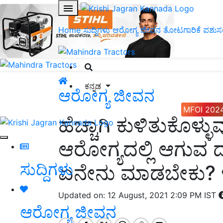
Home
ಸುದ್ದಿಗಳು
ಆರೋಗ್ಯ ಜೀವನ
ತೋಟಗಾರಿಕೆ
ಪಶುಸ
ಕನ್ನಡ
ಆರೋಗ್ಯ ಜೀವನ
MFOI 202
ಹೆಚ್ಚಾಗಿ ಕುಳಿತುಕೊಳ್ಳ
ಆರೋಗ್ಯದಲ್ಲಿ ಆಗುವ 
ಸುದ್ದಿಗಳು
ಏನೇನು ಮಾಡಬೇಕು? ಇಲ
Updated on: 12 August, 2021 2:09 PM IST
ಆರೋಗ್ಯ ಜೀವನ