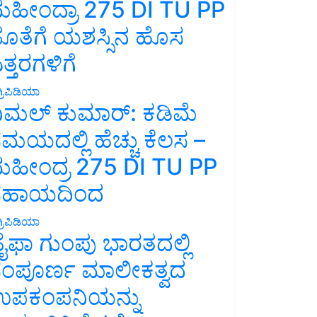
ಹೀಂದ್ರಾ 275 DI TU PP
ೊತೆಗೆ ಯಶಸ್ಸಿನ ಹೊಸ
ತ್ತರಗಳಿಗೆ
್ರಿಪಿಡಿಯಾ
ಿಮಲ್ ಕುಮಾರ್: ಕಡಿಮೆ
ಮಯದಲ್ಲಿ ಹೆಚ್ಚು ಕೆಲಸ –
ಹೀಂದ್ರ 275 DI TU PP
ಸಹಾಯದಿಂದ
್ರಿಪಿಡಿಯಾ
ೈಫಾ ಗುಂಪು ಭಾರತದಲ್ಲಿ
ಂಪೂರ್ಣ ಮಾಲೀಕತ್ವದ
ಪಕಂಪನಿಯನ್ನು