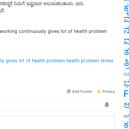
ದೆ.
ಕ
ವ
 working continuously gives lot of health problem
ನ
ಮ
ತ
ly gives lot of health problem
health problem
stress
ತ
ಸುದ
ಭ
F
ಅ
ಅಗ
ಕ