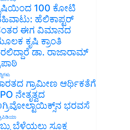
ೃಷಿಯಿಂದ 100 ಕೋಟಿ
ಹಿವಾಟು: ಹೆಲಿಕಾಪ್ಟರ್
ಂತರ ಈಗ ವಿಮಾನದ
ೂಲಕ ಕೃಷಿ ಕ್ರಾಂತಿ
ರಲಿದ್ದಾರೆ ಡಾ. ರಾಜಾರಾಮ್
್ರಿಪಾಠಿ
್ದಿಗಳು
ಾರತದ ಗ್ರಾಮೀಣ ಆರ್ಥಿಕತೆಗೆ
PO ನೇತೃತ್ವದ
ಗ್ರಿವೋಲ್ಟಾಯಿಕ್ಸ್‌ನ ಭರವಸೆ
್ರಿಪಿಡಿಯಾ
ಬ್ಬು ಬೆಳೆಯಲು ಸೂಕ್ತ