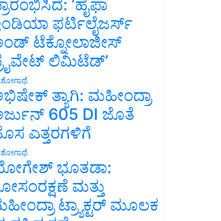
್ರಾರಂಭಿಸಿದೆ: ‘ಹೈಫಾ
ಂಡಿಯಾ ಫರ್ಟಿಲೈಜರ್ಸ್
ಂಡ್ ಟೆಕ್ನೋಲಾಜೀಸ್
್ರೈವೇಟ್ ಲಿಮಿಟೆಡ್’
ಶೋಗಾಥೆ
ಭಿಷೇಕ್ ತ್ಯಾಗಿ: ಮಹೀಂದ್ರಾ
ರ್ಜುನ್ 605 DI ಜೊತೆ
ೊಸ ಎತ್ತರಗಳಿಗೆ
ಶೋಗಾಥೆ
ೋಗೇಶ್ ಭೂತಡಾ:
ೋಸಂರಕ್ಷಣೆ ಮತ್ತು
ಹೀಂದ್ರಾ ಟ್ರ್ಯಾಕ್ಟರ್ ಮೂಲಕ