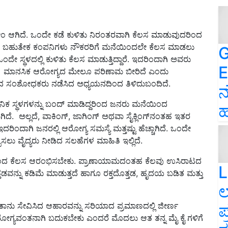
ೋಂ ಆಗಿದೆ. ಒಂದೇ ಕಡೆ ಕುಳಿತು ನಿರಂತರವಾಗಿ ಕೆಲಸ ಮಾಡುವುದರಿಂದ
ಚೆಗೆ ಬಹುತೇಕ ಕಂಪನಿಗಳು ನೌಕರರಿಗೆ ಮನೆಯಿಂದಲೇ ಕೆಲಸ ಮಾಡಲು
G
ೇ ಸ್ಥಳದಲ್ಲಿ ಕುಳಿತು ಕೆಲಸ ಮಾಡುತ್ತಿದ್ದಾರೆ. ಇದರಿಂದಾಗಿ ಅವರು
E
ಾಗಿ ಮಾನಸಿಕ ಆರೋಗ್ಯದ ಮೇಲೂ ಪರಿಣಾಮ ಬೀರಿದೆ ಎಂದು
ನಿಲಯದ ಸಂಶೋಧಕರು ನಡೆಸಿದ ಅಧ್ಯಯನದಿಂದ ತಿಳಿದುಬಂದಿದೆ.
ನ
ಿಕ ಸ್ಥಳಗಳನ್ನು ಬಂದ್ ಮಾಡಿದ್ದರಿಂದ ಜನರು ಮನೆಯಿಂದ
ಹ
 ಅಲ್ಲದೆ, ವಾಕಿಂಗ್, ಜಾಗಿಂಗ್ ಅಥವಾ ಸೈಕ್ಲಿಂಗ್‌ನಂತಹ ಇತರ
ಿಂದಾಗಿ ಜನರಲ್ಲಿ ಆರೋಗ್ಯ ಸಮಸ್ಯೆ ಮತ್ತಷ್ಟು ಹೆಚ್ಚಾಗಿದೆ. ಒಂದೇ
ಲು ವೈದ್ಯರು ನೀಡಿದ ಸಲಹೆಗಳ ಮಾಹಿತಿ ಇಲ್ಲಿದೆ.
ಸಿನಿಂದ ಕೆಲಸ ಆರಂಭಿಸಬೇಕು. ಪ್ರಾಣಾಯಾಮದಂತಹ ಕೆಲವು ಉಸಿರಾಟದ
L
ತಡವನ್ನು ಕಡಿಮೆ ಮಾಡುತ್ತದೆ ಹಾಗೂ ರಕ್ತದೊತ್ತಡ, ಹೃದಯ ಬಡಿತ ಮತ್ತು
ಲ
 ತಾನು ಸೇವಿಸಿದ ಆಹಾರವನ್ನು ಸರಿಯಾದ ಪ್ರಮಾಣದಲ್ಲಿ ಜೀರ್ಣ
ಪ
ೋಗ್ಯವಂತನಾಗಿ ಬದುಕಬೇಕು ಎಂದರೆ ಮೊದಲು ಆತ ತನ್ನ ಮೈ ಕೈ ಗಳಿಗೆ