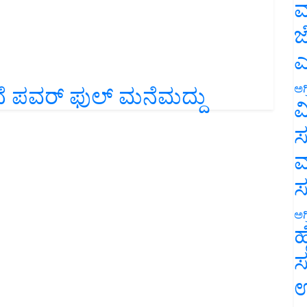
ಮ
ಜ
ಎ
ಲಿದೆ ಪವರ್ ಫುಲ್ ಮನೆಮದ್ದು
ಅಗ
ವ
ಸ
ಮ
ಅಗ
ಹ
ಸ
ಉ