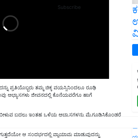
ಕ
Subscribe
ಉ
ವ
ು ಪ್ರತಿಯೊಬ್ಬರು ತಮ್ಮ ಚಿಕ್ಕ ವಯಸ್ಸಿನಿಂದಲೂ ರೂಢಿ
ಹಲವು ಅಭ್ಯಾಸಗಳು ಜೀವನದಲ್ಲಿ ಕೊನೆಯವರೆಗೂ ಹಾಗೆ
ಲು ಬೀಳುವ ಬದಲು ಇಂತಹ ಒಳ್ಳೆಯ ಅಭ್ಯಾಸಗಳನ್ನು ಮೈಗೂಡಿಸಿಕೊಂಡರೆ
L
ತ್ತದೆಯೋ ಆ ಸಂದರ್ಭದಲ್ಲಿ ವ್ಯಾಯಾಮ ಮಾಡುವುದನ್ನು
ಗದಿದ್ದರೆ ನಿಮಗೆ ಇಷ್ಟವಾದ ಆಟವಾಡಬಹುದು. ಇದು
ಯ