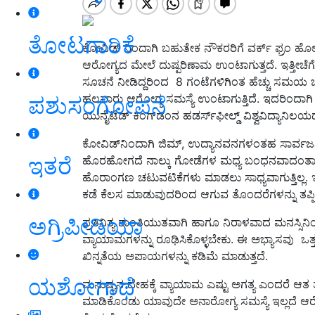
ತೋಟಗಾರಿಕೆ
ಕೋವಿಡ್ ನಿಂದಾಗಿ ಬಹುತೇಕ ನೌಕರರಿಗೆ ವರ್ಕ್ ಫ್ರಂ ಹ
ಆರೋಗ್ಯದ ಮೇಲೆ ದುಷ್ಪರಿಣಾಮ ಉಂಟಾಗುತ್ತದೆ. ಇತ್ತೀ
ಸೂಚನೆ ನೀಡಿದ್ದರಿಂದ 8 ಗಂಟೆಗಳಿಗಿಂತ ಹೆಚ್ಚು ಸಮಯ ಒಂದ
ಹಲವಾರು ಆರೋಗ್ಯ ಸಮಸ್ಯೆ ಉಂಟಾಗುತ್ತಿದೆ. ಇದರಿಂದ
ಪಶುಸಂಗೋಪನೆ
ಯುನೈಟೆಡ್ ಕಿಂಗ್‌ಡಂನ ಹಡರ್ಸ್‌ಫೀಲ್ಡ್ ವಿಶ್ವವಿದ್ಯಾ
ಕೋವಿಡ್‌ನಿಂದಾಗಿ ಜಿಮ್‌, ಉದ್ಯಾನವನಗಳಂತಹ ಸಾರ್ವಜನ
ಇತರೆ
ಹೊರಹೋಗದೆ ನಾಲ್ಕು ಗೋಡೆಗಳ ಮಧ್ಯ ಬಂಧನವಾದಂತಾಗಿದೆ.
ಹೊರಾಂಗಣ ಚಟುವಟಿಕೆಗಳು ಮಾಡಲು ಸಾಧ್ಯವಾಗುತ್ತಿಲ್ಲ. ಇದರ
ಕಡೆ ಕೆಲಸ ಮಾಡುವುದರಿಂದ ಆಗುವ ತೊಂದರೆಗಳನ್ನು ತಪ್ಪಿಸ
ಅಗ್ರಿಪೀಡಿಯಾ
ಪ್ರತಿನಿತ್ಯ ಶಾಂತಿಯುತವಾಗಿ ಹಾಗೂ ನಿರಾಳವಾದ ಮನಸ್
ವ್ಯಾಯಾಮಗಳನ್ನು ರೂಢಿಸಿಕೊಳ್ಳಬೇಕು. ಈ ಅಭ್ಯಾಸವು ಒತ್
ಖಿನ್ನತೆಯ ಅಪಾಯಗಳನ್ನು ಕಡಿಮೆ ಮಾಡುತ್ತದೆ.
ಯಶೋಗಾಥೆ
ಮನುಷ್ಯನ ದೇಹಕ್ಕೆ ವ್ಯಾಯಾಮ ಎಷ್ಟು ಅಗತ್ಯ ಎಂದರೆ ಆತ
ಮಾಡಿಕೊಂಡು ಯಾವುದೇ ಅನಾರೋಗ್ಯ ಸಮಸ್ಯೆ ಇಲ್ಲದೆ ಆರ