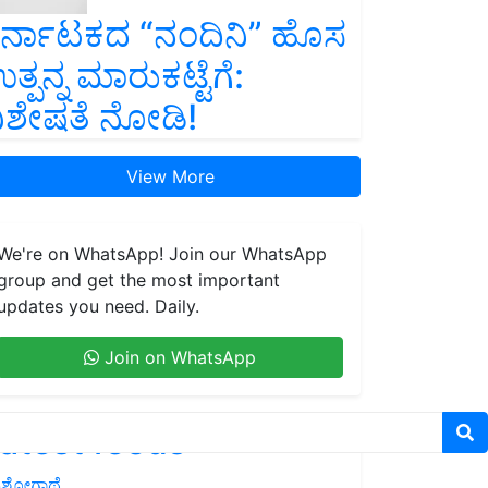
ರ್ನಾಟಕದ “ನಂದಿನಿ” ಹೊಸ
ತ್ಪನ್ನ ಮಾರುಕಟ್ಟೆಗೆ:
ಿಶೇಷತೆ ನೋಡಿ!
View More
We're on WhatsApp! Join our WhatsApp
group and get the most important
updates you need. Daily.
Join on WhatsApp
atest feeds
ಶೋಗಾಥೆ