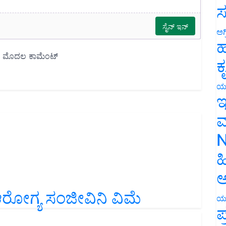
ಸ
ಅಗ
ಹ
ಕ
ಯ
ಇ
ಮ
N
ಹ
ಅ
ಆರೋಗ್ಯ ಸಂಜೀವಿನಿ ವಿಮೆ
ಯ
ಪ