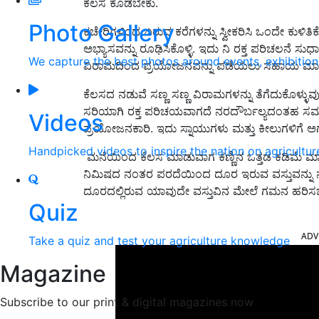
ಕೆಲಸ ಕೊಡಬೇಕು.
Photo Gallery
ಕಚೇರಿಗಳಿಂದ ಬರುವ ಕರೆಗಳನ್ನು ಸ್ವೀಕರಿಸಿ ಒಂದೇ ಕುಳ
ಅಭ್ಯಾಸವನ್ನು ರೂಢಿಸಿಕೊಳ್ಳಿ. ಇದು ನಿ ರಕ್ತ ಪರಿಚಲನೆ ಸು
We capture the best photos around events, exhibitio
ವಿರಾಮದಿಂದ ಪ್ರಯೋಜನವನ್ನು ಪಡೆಯಲು ಸಹಾಯ ಮಾಡು
ಕೆಲಸದ ನಡುವೆ ಸಣ್ಣ ಸಣ್ಣ ವಿರಾಮಗಳನ್ನು ತೆಗೆದುಕೊಳ್ಳ
ಸರಿಯಾಗಿ ರಕ್ತ ಪರಿಚಯವಾಗದೆ ನರದೌರ್ಬಲ್ಯದಂತಹ ಸಮಸ್
Videos
ಪ್ರಯೋಜನಕಾರಿ. ಇದು ಸ್ನಾಯುಗಳು ಮತ್ತು ಕೀಲುಗಳಿಗೆ ಅಗ
Handpicked videos to inspire the nation on agricultur
ಮನೆಯಿಂದ ಕೆಲಸ ಮಾಡುವಾಗ ಕಣ್ಣಿನ ಒತ್ತಡ ಕಡಿಮೆ ಮ
ನಿಮಿಷದ ನಂತರ ಪರದೆಯಿಂದ ದೂರ ಇರುವ ವಸ್ತುವನ್ನು 
ದೂರದಲ್ಲಿರುವ ಯಾವುದೇ ವಸ್ತುವಿನ ಮೇಲೆ ಗಮನ ಹರಿಸಬೇಕು
Quiz
ADV
Take a quiz and test your agriculture knowledge
Magazine
Subscribe to our print & digital magazines now