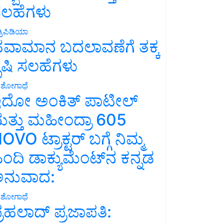
ಲಹೆಗಳು
್ರಿಪಿಡಿಯಾ
ವಾಮಾನ ಬದಲಾವಣೆಗೆ ತಕ್ಕ
ೃಷಿ ಸಲಹೆಗಳು
ಶೋಗಾಥೆ
ದೋ ಅಂಕಿತ್ ಪಾಟೀಲ್
ತ್ತು ಮಹೀಂದ್ರಾ 605
OVO ಟ್ರಾಕ್ಟರ್ ಬಗ್ಗೆ ನಿಮ್ಮ
ಿಂದಿ ಡಾಕ್ಯುಮೆಂಟ್‌ನ ಕನ್ನಡ
ನುವಾದ:
ಶೋಗಾಥೆ
್ರಹಲಾದ್ ಪ್ರಜಾಪತಿ: