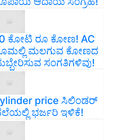
ೂಪಾಯಿ ಆದಾಯ ಸಂಗ್ರಹ!
0 ಕೋಟಿ ರೂ ಕೋಣ! AC
ೂಮಲ್ಲಿ ಮಲಗುವ ಕೋಣದ
ುಬ್ಬೇರಿಸುವ ಸಂಗತಿಗಳಿವು!
ylinder price ಸಿಲಿಂಡರ್‌
ೆಲೆಯಲ್ಲಿ ಭರ್ಜರಿ ಇಳಿಕೆ!