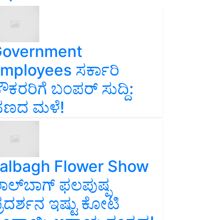
overnment
mployees ಸರ್ಕಾರಿ
ೌಕರರಿಗೆ ಬಂಪರ್‌ ಸುದ್ದಿ:
ಣದ ಮಳೆ!
albagh Flower Show
ಾಲ್‌ಬಾಗ್ ಫಲಪುಷ್ಪ
್ರದರ್ಶನ ಇಷ್ಟು ಕೋಟಿ