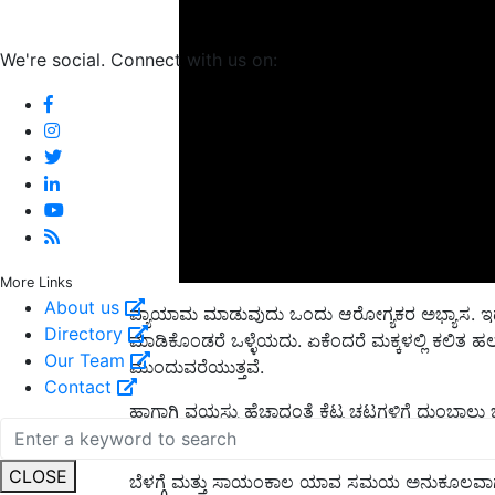
We're social. Connect with us on:
More Links
ವ್ಯಾಯಾಮ ಮಾಡುವುದು ಒಂದು ಆರೋಗ್ಯಕರ ಅಭ್ಯಾಸ. ಇದನ್ನ
About us
ಮಾಡಿಕೊಂಡರೆ ಒಳ್ಳೆಯದು. ಏಕೆಂದರೆ ಮಕ್ಕಳಲ್ಲಿ ಕಲಿತ 
Directory
ಮುಂದುವರೆಯುತ್ತವೆ.
Our Team
ಹಾಗಾಗಿ ವಯಸ್ಸು ಹೆಚ್ಚಾದಂತೆ ಕೆಟ್ಟ ಚಟಗಳಿಗೆ ದುಂಬಾ
Contact
ಆರೋಗ್ಯ ಮತ್ತು ಆಯಸ್ಸು ಎರಡೂ ವೃದ್ಧಿ ಆಗುತ್ತದೆ.
ಬೆಳಗ್ಗೆ ಮತ್ತು ಸಾಯಂಕಾಲ ಯಾವ ಸಮಯ ಅನುಕೂಲವಾಗು
CLOSE
ರೂಢಿಸಿಕೊಳ್ಳಬೇಕು. ಒಂದು ವೇಳೆ ವ್ಯಾಯಾಮ ಮಾಡಲು ಆ