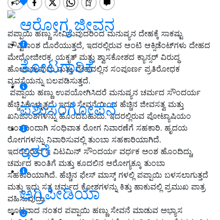
ಆರೋಗ್ಯ ಜೀವನ
ಪಪ್ಪಾಯಿ ಹಣ್ಣು ಸೇವಿಸುವುದರಿಂದ ಮನುಷ್ಯನ ದೇಹಕ್ಕೆ ಸಾಕಷ್ಟು
ಪೌಷ್ಟಿಕಾಂಶ ದೊರೆಯುತ್ತದೆ, ಇದರಲ್ಲಿರುವ ಆಂಟಿ ಆಕ್ಸಿಡೆಂಟ್‍ಗಳು ದೇಹದ
ಮೇಧೋಜೀರಕ, ಯಕೃತ್ ಮತ್ತು ಶ್ವಾಸಕೋಶದ ಕ್ಯಾನ್ಸರ್ ವಿರುದ್ಧ
ತೋಟಗಾರಿಕೆ
ಹೋರಾಡುವುದು ಮತ್ತು ದೇಹದಲ್ಲಿನ ಸಂಪೂರ್ಣ ಪ್ರತಿರೋಧಕ
ವ್ಯವಸ್ಥೆಯನ್ನು ಬಲಪಡಿಸುತ್ತದೆ.
ಪಪ್ಪಾಯ ಹಣ್ಣು ಉಪಯೋಗಿಸಿದರೆ ಮನುಷ್ಯನ ಚರ್ಮದ ಸೌಂದರ್ಯ
ಹೆಚ್ಚಿಸಿಕೊಳ್ಳುತ್ತದೆ. ಇದರ ಸೇವನೆಯಿಂದ ಹೆಚ್ಚಿನ ಜೀವಸತ್ವ ಮತ್ತು
ಪಶುಸಂಗೋಪನೆ
ಖನಿಜಾಂಶಗಳನ್ನು ಹೊಂದಬಹುದು. ಇದರಲ್ಲಿರುವ ಪೋಟ್ಯಾಷಿಯಂ
ಅಂಶದಿಂದಾಗಿ ಸಂಧಿವಾತ ರೋಗ ನಿವಾರಣೆಗೆ ಸಹಕಾರಿ. ಹೃದಯ
ರೋಗಗಳನ್ನು ನಿವಾರಿಸುವಲ್ಲಿ ತುಂಬಾ ಸಹಕಾರಿಯಾಗಿದೆ.
ಇತರೆ
ಇದರಲ್ಲಿರುವ ಇ ವಿಟಮಿನ್ ಸೌಂದರ್ಯ ವರ್ಧಕ ಅಂಶ ಹೊಂದಿದ್ದು,
ಚರ್ಮದ ಕಾಂತಿಗೆ ಮತ್ತು ಕೂದಲಿನ ಆರೋಗ್ಯಕ್ಕೂ ತುಂಬಾ
ಸಹಕಾರಿಯಾಗಿದೆ. ಹೆಚ್ಚಿನ ಫೇಸ್ ಮಾಸ್ಕ್ ಗಳಲ್ಲಿ ಪಪ್ಪಾಯಿ ಬಳಸಲಾಗುತ್ತದೆ
ಮತ್ತು ಇದು ಸತ್ತ ಚರ್ಮದ ಕೋಶಗಳನ್ನು ಕಿತ್ತು ಹಾಕುವಲ್ಲಿ ಪ್ರಮುಖ ಪಾತ್ರ
ಅಗ್ರಿಪೀಡಿಯಾ
ವಹಿಸುವುದು.
ಊಟವಾದ ನಂತರ ಪಪ್ಪಾಯಿ ಹಣ್ಣು ಸೇವನೆ ಮಾಡುವ ಅಭ್ಯಾಸ