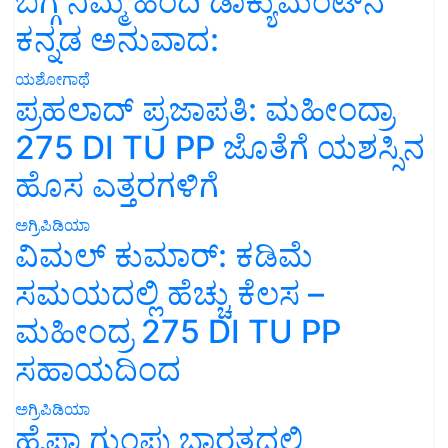
ಬಗ್ಗೆ ನಿಮ್ಮ ಹಿಂದಿ ಡಾಕ್ಯುಮೆಂಟ್‌ನ
ಕನ್ನಡ ಅನುವಾದ:
ಯಶೋಗಾಥೆ
ಪ್ರಹಲಾದ್ ಪ್ರಜಾಪತಿ: ಮಹೀಂದ್ರಾ
275 DI TU PP ಜೊತೆಗೆ ಯಶಸ್ಸಿನ
ಹೊಸ ಎತ್ತರಗಳಿಗೆ
ಅಗ್ರಿಪಿಡಿಯಾ
ವಿಮಲ್ ಕುಮಾರ್: ಕಡಿಮೆ
ಸಮಯದಲ್ಲಿ ಹೆಚ್ಚು ಕೆಲಸ –
ಮಹೀಂದ್ರ 275 DI TU PP
ಸಹಾಯದಿಂದ
ಅಗ್ರಿಪಿಡಿಯಾ
ಹೈಫಾ ಗುಂಪು ಭಾರತದಲ್ಲಿ