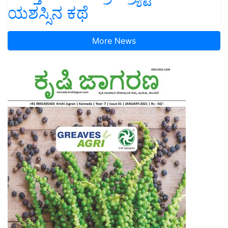
ಯಶಸ್ಸಿನ ಕಥೆ
More News