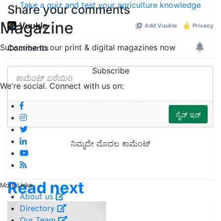
Take a quiz and test your agriculture knowledge
Share your comments
Magazine
Subscribe to our print & digital magazines now
Subscribe
We're social. Connect with us on:
Read next
More Links
About us
Directory
Our Team