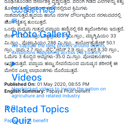
ರೂಢಿಸಿಕೊಂಡರೆ ಜೀರ್ಣಶಕ್ತಿ ವೃದ್ಧಿಸುತ್ತದೆ. ಪರಂಗಿ ಗಿಡದ ಎಲೆಗಳನ್ನು ಕಿತ್ತು
ಯಶೋಗಾಥೆ
ತೊಳೆದು ತಿನ್ನುವುದರಿಂದ ಕರುಳಿನಲ್ಲಿರುವ ಕ್ರಿಮಿಗಳು
ನಾಶವಾಗುತ್ತವೆ.ಹೃದಯ ಹಾಗೂ ನರಗಳ ದೌರ್ಬಲ್ಯದಿಂದ ನರಳುವವರಲ್ಲಿ
ಹೊಸ ಚೈತನ್ಯ ತುಂಬುತ್ತದೆ.
ಒಂದು ಮಧ್ಯಮ ಗಾತ್ರದ ಪಪ್ಪಾಯ ಹಣ್ಣಿನಲ್ಲಿ 68 ಕ್ಯಾಲೋರಿಗಳು ಇರುತ್ತದೆ.
Photo Gallery
ಜಿಂಕ್ 0.13 ಮಿ.ಗ್ರಾಂ., ಕ್ಯಾಲ್ಸಿಯಂ 31 ಮಿ.ಗ್ರಾಂ., ಮ್ಯಾಗ್ನಿಷಿಯಂ 33
ಮಿ.ಗ್ರಾಂ., ಪೊಟ್ಯಾಷಿಯಂ 286 ಮಿ.ಗ್ರಾಂ., ಕಾರ್ಬೋಹೈಡ್ರೇಟ್ 50.1
We capture the best photos around events,
ಗ್ರಾಂ., ನಾರು 2.7 ಗ್ರಾಂ., ಪೆÇ್ರೀಟಿನ್ 2.9 ಗ್ರಾಂ., ಸಕ್ಕರೆ 8.30 ಗ್ರಾಂ.,
exhibitions happening across the country
ಓಮೆಗಾ 3 ಕೊಬ್ಬಿನ ಆಮ್ಲಗಳು-35.0 ಮಿ.ಗ್ರಾಂ. ಪೋಷಕಾಂಶಗಳು
ಲಭ್ಯವಿರುತ್ತವೆ. ಪಪ್ಪಾಯ ಹಣ್ಣು ಸೇವನೆಯಿಂದ ಮನುಷ್ಯನ ಶರೀರಕ್ಕೆ ಈ
ಮೇಲಿನ ಎಲ್ಲಾ ಲಾಭಾಂಶಗಳು ದೊರೆಯುತ್ತವೆ.
Videos
Published On:
01 May 2020, 08:55 PM
Handpicked videos to inspire the nation on
English Summary:
Papaya Fruit benefit
agriculture and related industry
Related Topics
Quiz
Papaya Fruit benefit