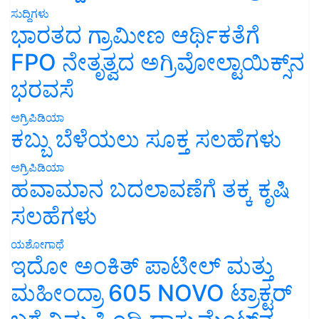
ಸುದ್ದಿಗಳು
ಭಾರತದ ಗ್ರಾಮೀಣ ಆರ್ಥಿಕತೆಗೆ
FPO ನೇತೃತ್ವದ ಅಗ್ರಿವೋಲ್ಟಾಯಿಕ್ಸ್‌ನ
ಭರವಸೆ
ಅಗ್ರಿಪಿಡಿಯಾ
ಕಬ್ಬು ಬೆಳೆಯಲು ಸೂಕ್ತ ಸಲಹೆಗಳು
ಅಗ್ರಿಪಿಡಿಯಾ
ಹವಾಮಾನ ಬದಲಾವಣೆಗೆ ತಕ್ಕ ಕೃಷಿ
ಸಲಹೆಗಳು
ಯಶೋಗಾಥೆ
ಇದೋ ಅಂಕಿತ್ ಪಾಟೀಲ್ ಮತ್ತು
ಮಹೀಂದ್ರಾ 605 NOVO ಟ್ರಾಕ್ಟರ್