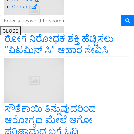
Contact
CLOSE
ರೋಗ ನಿರೋಧಕ ಶಕ್ತಿ ಹೆಚ್ಚಿಸಲು
“ವಿಟಮಿನ್ ಸಿ” ಆಹಾರ ಸೇವಿಸಿ
ಸೌತೆಕಾಯಿ ತಿನ್ನುವುದರಿಂದ
ಆರೋಗ್ಯದ ಮೇಲೆ ಆಗೋ
ಪರಿಣಾಮದ ಬಗ್ಗೆ ಓದಿ