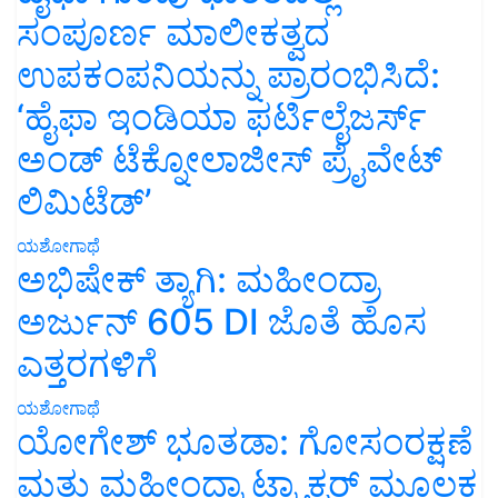
ಸಂಪೂರ್ಣ ಮಾಲೀಕತ್ವದ
ಉಪಕಂಪನಿಯನ್ನು ಪ್ರಾರಂಭಿಸಿದೆ:
‘ಹೈಫಾ ಇಂಡಿಯಾ ಫರ್ಟಿಲೈಜರ್ಸ್
ಅಂಡ್ ಟೆಕ್ನೋಲಾಜೀಸ್ ಪ್ರೈವೇಟ್
ಲಿಮಿಟೆಡ್’
ಯಶೋಗಾಥೆ
ಅಭಿಷೇಕ್ ತ್ಯಾಗಿ: ಮಹೀಂದ್ರಾ
ಅರ್ಜುನ್ 605 DI ಜೊತೆ ಹೊಸ
ಎತ್ತರಗಳಿಗೆ
ಯಶೋಗಾಥೆ
ಯೋಗೇಶ್ ಭೂತಡಾ: ಗೋಸಂರಕ್ಷಣೆ
ಮತ್ತು ಮಹೀಂದ್ರಾ ಟ್ರ್ಯಾಕ್ಟರ್ ಮೂಲಕ