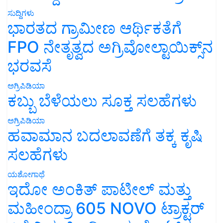
ಸುದ್ದಿಗಳು
ಭಾರತದ ಗ್ರಾಮೀಣ ಆರ್ಥಿಕತೆಗೆ
FPO ನೇತೃತ್ವದ ಅಗ್ರಿವೋಲ್ಟಾಯಿಕ್ಸ್‌ನ
ಭರವಸೆ
ಅಗ್ರಿಪಿಡಿಯಾ
ಕಬ್ಬು ಬೆಳೆಯಲು ಸೂಕ್ತ ಸಲಹೆಗಳು
ಅಗ್ರಿಪಿಡಿಯಾ
ಹವಾಮಾನ ಬದಲಾವಣೆಗೆ ತಕ್ಕ ಕೃಷಿ
ಸಲಹೆಗಳು
ಯಶೋಗಾಥೆ
ಇದೋ ಅಂಕಿತ್ ಪಾಟೀಲ್ ಮತ್ತು
ಮಹೀಂದ್ರಾ 605 NOVO ಟ್ರಾಕ್ಟರ್