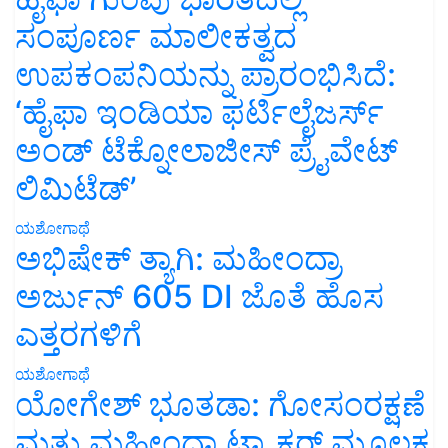
ಸಂಪೂರ್ಣ ಮಾಲೀಕತ್ವದ
ಉಪಕಂಪನಿಯನ್ನು ಪ್ರಾರಂಭಿಸಿದೆ:
‘ಹೈಫಾ ಇಂಡಿಯಾ ಫರ್ಟಿಲೈಜರ್ಸ್
ಅಂಡ್ ಟೆಕ್ನೋಲಾಜೀಸ್ ಪ್ರೈವೇಟ್
ಲಿಮಿಟೆಡ್’
ಯಶೋಗಾಥೆ
ಅಭಿಷೇಕ್ ತ್ಯಾಗಿ: ಮಹೀಂದ್ರಾ
ಅರ್ಜುನ್ 605 DI ಜೊತೆ ಹೊಸ
ಎತ್ತರಗಳಿಗೆ
ಯಶೋಗಾಥೆ
ಯೋಗೇಶ್ ಭೂತಡಾ: ಗೋಸಂರಕ್ಷಣೆ
ಮತ್ತು ಮಹೀಂದ್ರಾ ಟ್ರ್ಯಾಕ್ಟರ್ ಮೂಲಕ