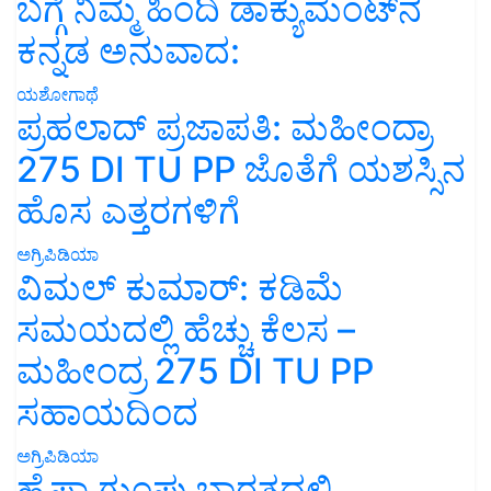
ಬಗ್ಗೆ ನಿಮ್ಮ ಹಿಂದಿ ಡಾಕ್ಯುಮೆಂಟ್‌ನ
ಕನ್ನಡ ಅನುವಾದ:
ಯಶೋಗಾಥೆ
ಪ್ರಹಲಾದ್ ಪ್ರಜಾಪತಿ: ಮಹೀಂದ್ರಾ
275 DI TU PP ಜೊತೆಗೆ ಯಶಸ್ಸಿನ
ಹೊಸ ಎತ್ತರಗಳಿಗೆ
ಅಗ್ರಿಪಿಡಿಯಾ
ವಿಮಲ್ ಕುಮಾರ್: ಕಡಿಮೆ
ಸಮಯದಲ್ಲಿ ಹೆಚ್ಚು ಕೆಲಸ –
ಮಹೀಂದ್ರ 275 DI TU PP
ಸಹಾಯದಿಂದ
ಅಗ್ರಿಪಿಡಿಯಾ
ಹೈಫಾ ಗುಂಪು ಭಾರತದಲ್ಲಿ