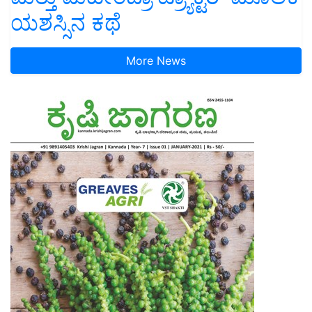
ಯಶಸ್ಸಿನ ಕಥೆ
More News