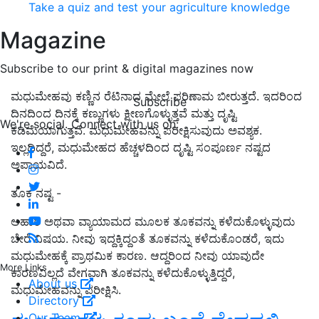
Take a quiz and test your agriculture knowledge
Magazine
Subscribe to our print & digital magazines now
ಮಧುಮೇಹವು ಕಣ್ಣಿನ ರೆಟಿನಾದ ಮೇಲೆ ಪರಿಣಾಮ ಬೀರುತ್ತದೆ. ಇದರಿಂದ
Subscribe
ದಿನದಿಂದ ದಿನಕ್ಕೆ ಕಣ್ಣುಗಳು ಕ್ಷೀಣಗೊಳ್ಳುತ್ತವೆ ಮತ್ತು ದೃಷ್ಟಿ
We're social. Connect with us on:
ಕಡಿಮೆಯಾಗುತ್ತವೆ. ಮಧುಮೇಹವನ್ನು ಪರೀಕ್ಷಿಸುವುದು ಅವಶ್ಯಕ.
ಇಲ್ಲದಿದ್ದರೆ, ಮಧುಮೇಹದ ಹೆಚ್ಚಳದಿಂದ ದೃಷ್ಟಿ ಸಂಪೂರ್ಣ ನಷ್ಟದ
ಅಪಾಯವಿದೆ.
ತೂಕ ನಷ್ಟ -
ಆಹಾರ ಅಥವಾ ವ್ಯಾಯಾಮದ ಮೂಲಕ ತೂಕವನ್ನು ಕಳೆದುಕೊಳ್ಳುವುದು
ಬೇರೆ ವಿಷಯ. ನೀವು ಇದ್ದಕ್ಕಿದ್ದಂತೆ ತೂಕವನ್ನು ಕಳೆದುಕೊಂಡರೆ, ಇದು
ಮಧುಮೇಹಕ್ಕೆ ಪ್ರಾಥಮಿಕ ಕಾರಣ. ಆದ್ದರಿಂದ ನೀವು ಯಾವುದೇ
More Links
ಕಾರಣವಿಲ್ಲದೆ ವೇಗವಾಗಿ ತೂಕವನ್ನು ಕಳೆದುಕೊಳ್ಳುತ್ತಿದ್ದರೆ,
About us
ಮಧುಮೇಹವನ್ನು ಪರೀಕ್ಷಿಸಿ.
Directory
Our Team