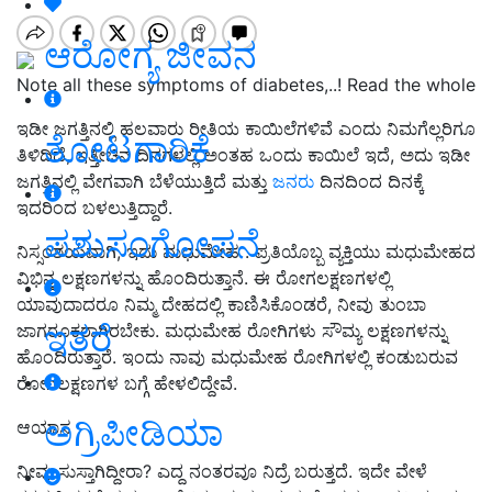
ಆರೋಗ್ಯ ಜೀವನ
Note all these symptoms of diabetes,..! Read the whole
ಇಡೀ ಜಗತ್ತಿನಲ್ಲಿ ಹಲವಾರು ರೀತಿಯ ಕಾಯಿಲೆಗಳಿವೆ ಎಂದು ನಿಮಗೆಲ್ಲರಿಗೂ
ತೋಟಗಾರಿಕೆ
ತಿಳಿದಿದೆ, ಇತ್ತೀಚಿನ ದಿನಗಳಲ್ಲಿ ಅಂತಹ ಒಂದು ಕಾಯಿಲೆ ಇದೆ, ಅದು ಇಡೀ
ಜಗತ್ತಿನಲ್ಲಿ ವೇಗವಾಗಿ ಬೆಳೆಯುತ್ತಿದೆ ಮತ್ತು
ಜನರು
ದಿನದಿಂದ ದಿನಕ್ಕೆ
ಇದರಿಂದ ಬಳಲುತ್ತಿದ್ದಾರೆ.
ಪಶುಸಂಗೋಪನೆ
ನಿಸ್ಸಂಶಯವಾಗಿ, ಇದು ಮಧುಮೇಹ . ಪ್ರತಿಯೊಬ್ಬ ವ್ಯಕ್ತಿಯು ಮಧುಮೇಹದ
ವಿಭಿನ್ನ ಲಕ್ಷಣಗಳನ್ನು ಹೊಂದಿರುತ್ತಾನೆ. ಈ ರೋಗಲಕ್ಷಣಗಳಲ್ಲಿ
ಯಾವುದಾದರೂ ನಿಮ್ಮ ದೇಹದಲ್ಲಿ ಕಾಣಿಸಿಕೊಂಡರೆ, ನೀವು ತುಂಬಾ
ಇತರೆ
ಜಾಗರೂಕರಾಗಿರಬೇಕು. ಮಧುಮೇಹ ರೋಗಿಗಳು ಸೌಮ್ಯ ಲಕ್ಷಣಗಳನ್ನು
ಹೊಂದಿರುತ್ತಾರೆ. ಇಂದು ನಾವು ಮಧುಮೇಹ ರೋಗಿಗಳಲ್ಲಿ ಕಂಡುಬರುವ
ರೋಗಲಕ್ಷಣಗಳ ಬಗ್ಗೆ ಹೇಳಲಿದ್ದೇವೆ.
ಅಗ್ರಿಪೀಡಿಯಾ
ಆಯಾಸ
ನೀವು ಸುಸ್ತಾಗಿದ್ದೀರಾ? ಎದ್ದ ನಂತರವೂ ನಿದ್ರೆ ಬರುತ್ತದೆ. ಇದೇ ವೇಳೆ