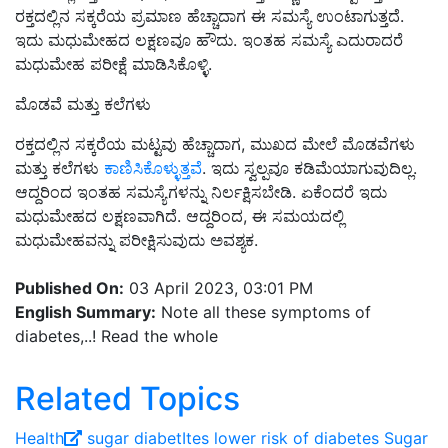
ರಕ್ತದಲ್ಲಿನ ಸಕ್ಕರೆಯ ಪ್ರಮಾಣ ಹೆಚ್ಚಾದಾಗ ಈ ಸಮಸ್ಯೆ ಉಂಟಾಗುತ್ತದೆ.
ಇದು ಮಧುಮೇಹದ ಲಕ್ಷಣವೂ ಹೌದು. ಇಂತಹ ಸಮಸ್ಯೆ ಎದುರಾದರೆ
ಮಧುಮೇಹ ಪರೀಕ್ಷೆ ಮಾಡಿಸಿಕೊಳ್ಳಿ.
ಮೊಡವೆ ಮತ್ತು ಕಲೆಗಳು
ರಕ್ತದಲ್ಲಿನ ಸಕ್ಕರೆಯ ಮಟ್ಟವು ಹೆಚ್ಚಾದಾಗ, ಮುಖದ ಮೇಲೆ ಮೊಡವೆಗಳು
ಮತ್ತು ಕಲೆಗಳು
ಕಾಣಿಸಿಕೊಳ್ಳುತ್ತವೆ
. ಇದು ಸ್ವಲ್ಪವೂ ಕಡಿಮೆಯಾಗುವುದಿಲ್ಲ.
ಆದ್ದರಿಂದ ಇಂತಹ ಸಮಸ್ಯೆಗಳನ್ನು ನಿರ್ಲಕ್ಷಿಸಬೇಡಿ. ಏಕೆಂದರೆ ಇದು
ಮಧುಮೇಹದ ಲಕ್ಷಣವಾಗಿದೆ. ಆದ್ದರಿಂದ, ಈ ಸಮಯದಲ್ಲಿ
ಮಧುಮೇಹವನ್ನು ಪರೀಕ್ಷಿಸುವುದು ಅವಶ್ಯಕ.
Published On:
03 April 2023, 03:01 PM
English Summary:
Note all these symptoms of
diabetes,..! Read the whole
Related Topics
Health
sugar
diabetItes
lower risk of diabetes
Sugar