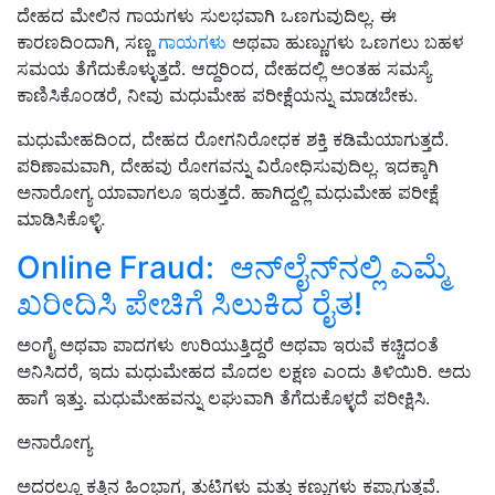
ದೇಹದ ಮೇಲಿನ ಗಾಯಗಳು ಸುಲಭವಾಗಿ ಒಣಗುವುದಿಲ್ಲ. ಈ
ಕಾರಣದಿಂದಾಗಿ, ಸಣ್ಣ
ಗಾಯಗಳು
ಅಥವಾ ಹುಣ್ಣುಗಳು ಒಣಗಲು ಬಹಳ
ಸಮಯ ತೆಗೆದುಕೊಳ್ಳುತ್ತದೆ. ಆದ್ದರಿಂದ, ದೇಹದಲ್ಲಿ ಅಂತಹ ಸಮಸ್ಯೆ
ಕಾಣಿಸಿಕೊಂಡರೆ, ನೀವು ಮಧುಮೇಹ ಪರೀಕ್ಷೆಯನ್ನು ಮಾಡಬೇಕು.
ಮಧುಮೇಹದಿಂದ, ದೇಹದ ರೋಗನಿರೋಧಕ ಶಕ್ತಿ ಕಡಿಮೆಯಾಗುತ್ತದೆ.
ಪರಿಣಾಮವಾಗಿ, ದೇಹವು ರೋಗವನ್ನು ವಿರೋಧಿಸುವುದಿಲ್ಲ. ಇದಕ್ಕಾಗಿ
ಅನಾರೋಗ್ಯ ಯಾವಾಗಲೂ ಇರುತ್ತದೆ. ಹಾಗಿದ್ದಲ್ಲಿ ಮಧುಮೇಹ ಪರೀಕ್ಷೆ
ಮಾಡಿಸಿಕೊಳ್ಳಿ.
Online Fraud: ಆನ್‌ಲೈನ್‌ನಲ್ಲಿ ಎಮ್ಮೆ
ಖರೀದಿಸಿ ಪೇಚಿಗೆ ಸಿಲುಕಿದ ರೈತ!
ಅಂಗೈ ಅಥವಾ ಪಾದಗಳು ಉರಿಯುತ್ತಿದ್ದರೆ ಅಥವಾ ಇರುವೆ ಕಚ್ಚಿದಂತೆ
ಅನಿಸಿದರೆ, ಇದು ಮಧುಮೇಹದ ಮೊದಲ ಲಕ್ಷಣ ಎಂದು ತಿಳಿಯಿರಿ. ಅದು
ಹಾಗೆ ಇತ್ತು. ಮಧುಮೇಹವನ್ನು ಲಘುವಾಗಿ ತೆಗೆದುಕೊಳ್ಳದೆ ಪರೀಕ್ಷಿಸಿ.
ಅನಾರೋಗ್ಯ
ಅದರಲ್ಲೂ ಕತ್ತಿನ ಹಿಂಭಾಗ, ತುಟಿಗಳು ಮತ್ತು ಕಣ್ಣುಗಳು ಕಪ್ಪಾಗುತ್ತವೆ.