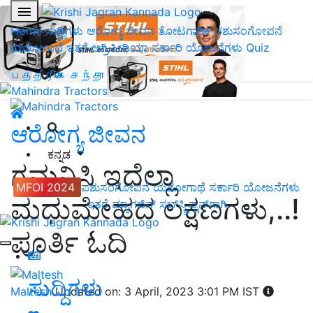
Home
ಸುದ್ದಿಗಳು
ಆರೋಗ್ಯ ಜೀವನ
ತೋಟಗಾರಿಕೆ
ಪಶುಸಂಗೋಪನೆ
ಯಶೋಗಾಥೆ
ಇತರೆ
ಅಗ್ರಿಪೀಡಿಯಾ
ಸರ್ಕಾರಿ ಯೋಜನೆಗಳು
Quiz
பத்திரிகை சந்தா
ಆರೋಗ್ಯ ಜೀವನ
ಕನ್ನಡ
ಗಮನಿಸಿ ಇದೆಲ್ಲಾ
MFOI 2024
ಪಶುಸಂಗೋಪನೆ
ಯಶೋಗಾಥೆ
ಸರ್ಕಾರಿ ಯೋಜನೆಗಳು
ಮಧುಮೇಹದ ಲಕ್ಷಣಗಳು,..!
ಇತರೆ
ಮ್ಯಾಗಜಿನ್‌ ಸಬ್‌ಸ್ಕ್ರಿಪ್ಷನ್‌ಗಾಗಿ
ಪೂರ್ತಿ ಓದಿ
ಸುದ್ದಿಗಳು
Maltesh
Updated on: 3 April, 2023 3:01 PM IST