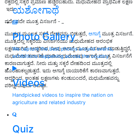
ರಕ್ತದಲ್ಲಿ ಸಕ್ಕರೆ ಪ್ರಮಾಣ ಹೆಚ್ಚಿರಬಹುದು. ಮಧುಮೇಹದ ಪ್ರಾಥಮಿಕ ಲಕ್ಷಣ
ಯಶೋಗಾಥೆ
ಇದು.
ಪದೇ ಪದೇ ಮೂತ್ರ ವಿಸರ್ಜನೆ - _
Photo Gallery
ಮೂತ್ರದ ಮೂಲಕ ಸಕ್ಕರೆ ದೇಹವನ್ನು ಬಿಡುತ್ತದೆ,
ಆಗಾಗ್ಗೆ
ಮೂತ್ರ ವಿಸರ್ಜನೆ.
ಮೂತ್ರದಲ್ಲಿ ಸಕ್ಕರೆಯ ವಿಸರ್ಜನೆಯು ಮಧುಮೇಹದ ಆರಂಭಿಕ
ಲಕ್ಷಣವಾಗಿದೆ. ಆದ್ದರಿಂದ, ನೀವು ಆಗಾಗ್ಗೆ ಮೂತ್ರ ವಿಸರ್ಜನೆ ಮಾಡುತ್ತಿದ್ದರೆ,
We capture the best photos around events,
ಮಧುಮೇಹ ತಪಾಸಣೆ ಮಾಡಿ.ಮಧುಮೇಹವು ಆಗಾಗ್ಗೆ ಮೂತ್ರ ವಿಸರ್ಜನೆಗೆ
exhibitions happening across the country
ಕಾರಣವಾಗುತ್ತದೆ. ನೀರು ಮತ್ತು ಸಕ್ಕರೆ ದೇಹದಿಂದ ಮೂತ್ರದಲ್ಲಿ
ಹೊರಹಾಕಲ್ಪಡುತ್ತದೆ. ಇದು ಆಗಾಗ್ಗೆ ಬಾಯಾರಿಕೆಗೆ ಕಾರಣವಾಗುತ್ತದೆ.
ಆದ್ದರಿಂದ, ಅಂತಹ ಲಕ್ಷಣಗಳು ಕಂಡುಬಂದರೆ, ಮಧುಮೇಹವನ್ನು
Videos
ಪರೀಕ್ಷಿಸುವುದು ಅವಶ್ಯಕ.
Handpicked videos to inspire the nation on
agriculture and related industry
Quiz