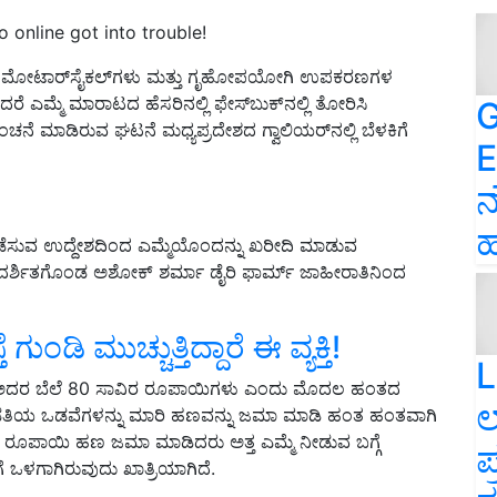
 online got into trouble!
ಗಳು, ಮೋಟಾರ್‌ಸೈಕಲ್‌ಗಳು ಮತ್ತು ಗೃಹೋಪಯೋಗಿ ಉಪಕರಣಗಳ
 ಎಮ್ಮೆ ಮಾರಾಟದ ಹೆಸರಿನಲ್ಲಿ ಫೇಸ್‌ಬುಕ್‌ನಲ್ಲಿ ತೋರಿಸಿ
G
ನೆ ಮಾಡಿರುವ ಘಟನೆ ಮಧ್ಯಪ್ರದೇಶದ ಗ್ವಾಲಿಯರ್‌ನಲ್ಲಿ ಬೆಳಕಿಗೆ
E
ನ
ಹ
 ನಡೆಸುವ ಉದ್ದೇಶದಿಂದ ಎಮ್ಮೆಯೊಂದನ್ನು ಖರೀದಿ ಮಾಡುವ
 ಪ್ರದರ್ಶಿತಗೊಂಡ ಅಶೋಕ್ ಶರ್ಮಾ ಡೈರಿ ಫಾರ್ಮ್‌ ಜಾಹೀರಾತಿನಿಂದ
ಗುಂಡಿ ಮುಚ್ಚುತ್ತಿದ್ದಾರೆ ಈ ವ್ಯಕ್ತಿ!
L
್ತದೆ ಅದರ ಬೆಲೆ 80 ಸಾವಿರ ರೂಪಾಯಿಗಳು ಎಂದು ಮೊದಲ ಹಂತದ
ಲ
ಡತಿಯ ಒಡವೆಗಳನ್ನು ಮಾರಿ ಹಣವನ್ನು ಜಮಾ ಮಾಡಿ ಹಂತ ಹಂತವಾಗಿ
ರ ರೂಪಾಯಿ ಹಣ ಜಮಾ ಮಾಡಿದರು ಅತ್ತ ಎಮ್ಮೆ ನೀಡುವ ಬಗ್ಗೆ
ಪ
ಒಳಗಾಗಿರುವುದು ಖಾತ್ರಿಯಾಗಿದೆ.