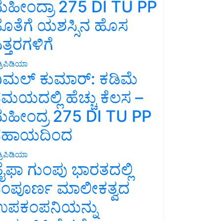
ಹೀಂದ್ರಾ 275 DI TU PP
ೊತೆಗೆ ಯಶಸ್ಸಿನ ಹೊಸ
ತ್ತರಗಳಿಗೆ
್ರಿಪಿಡಿಯಾ
ಿಮಲ್ ಕುಮಾರ್: ಕಡಿಮೆ
ಮಯದಲ್ಲಿ ಹೆಚ್ಚು ಕೆಲಸ –
ಹೀಂದ್ರ 275 DI TU PP
ಸಹಾಯದಿಂದ
್ರಿಪಿಡಿಯಾ
ೈಫಾ ಗುಂಪು ಭಾರತದಲ್ಲಿ
ಂಪೂರ್ಣ ಮಾಲೀಕತ್ವದ
ಪಕಂಪನಿಯನ್ನು