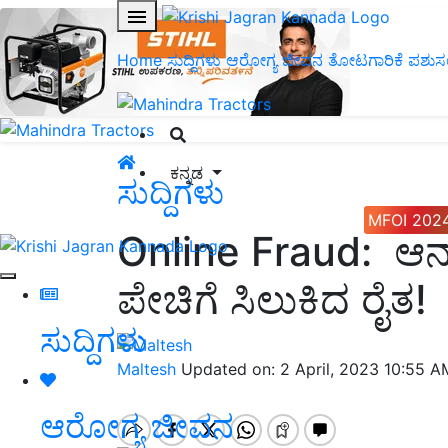
Home
ಸುದ್ದಿಗಳು
ಆರೋಗ್ಯ ಜೀವನ
ತೋಟಗಾರಿಕೆ
ಪಶುಸ
ಕನ್ನಡ
ಸುದ್ದಿಗಳು
MFOI 202
Online Fraud: ಆನ್‌ಲ
ಪೇಚಿಗೆ ಸಿಲುಕಿದ ರೈತ!
ಸುದ್ದಿಗಳು
Maltesh
Updated on: 2 April, 2023 10:55 
ಆರೋಗ್ಯ ಜೀವನ