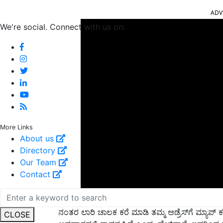
ADV
We're social. Connect with us on:
More Links
About us
Directory
Our Team
Contact
ನಂತರ ಲಾರಿ ಚಾಲಕ ಕರೆ ಮಾಡಿ ತಮ್ಮ ಅಡ್ರೆಸ್‌ಗೆ ಮ್ಯಾಪ್‌ 
ಅಪಘಾತದಲ್ಲಿ ಸಾವನ್ನಪ್ಪಿದೆ ಎಂದು ಹೇಳಿದ್ದಾನೆ. ಇದರಿಂದ 
CLOSE