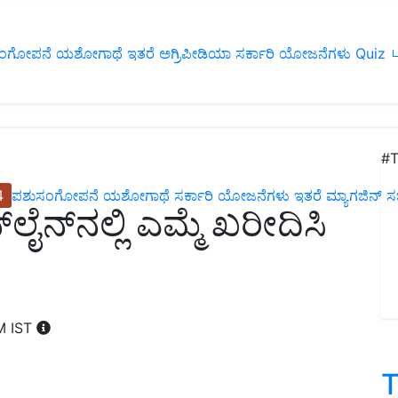
ಂಗೋಪನೆ
ಯಶೋಗಾಥೆ
ಇತರೆ
ಅಗ್ರಿಪೀಡಿಯಾ
ಸರ್ಕಾರಿ ಯೋಜನೆಗಳು
Quiz
ப
#T
4
ಪಶುಸಂಗೋಪನೆ
ಯಶೋಗಾಥೆ
ಸರ್ಕಾರಿ ಯೋಜನೆಗಳು
ಇತರೆ
ಮ್ಯಾಗಜಿನ್‌ ಸಬ್‌
ೈನ್‌ನಲ್ಲಿ ಎಮ್ಮೆ ಖರೀದಿಸಿ
AM IST
T