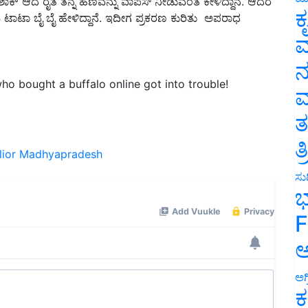
 ಟಾಟಾ ಬೈ ಬೈ ಹೇಳಿದ್ದಾನೆ. ಇದೀಗ ಪ್ರಕರಣ ಕುರಿತು ಅಪರಾಧ
ಕ
ವ
ನ
ho bought a buffalo online got into trouble!
ಮ
ತ
ior
Madhyapradesh
ತ
ಸುದ
ಭ
F
ಅ
ಅಗ
ಕ