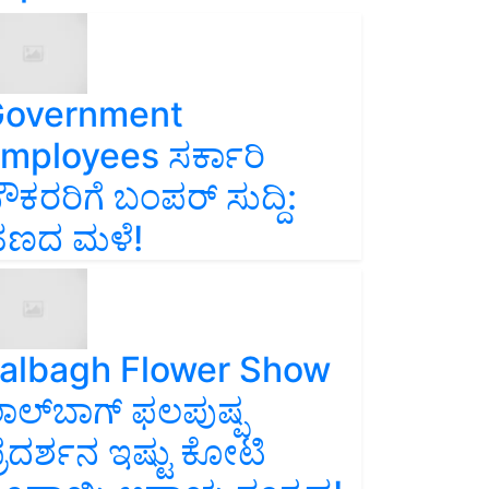
overnment
mployees ಸರ್ಕಾರಿ
ೌಕರರಿಗೆ ಬಂಪರ್‌ ಸುದ್ದಿ:
ಣದ ಮಳೆ!
albagh Flower Show
ಾಲ್‌ಬಾಗ್ ಫಲಪುಷ್ಪ
್ರದರ್ಶನ ಇಷ್ಟು ಕೋಟಿ