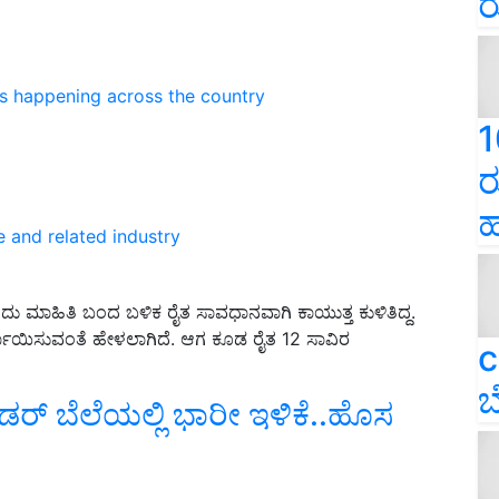
ರ
ns happening across the country
1
ರ
ಹ
e and related industry
ು ಮಾಹಿತಿ ಬಂದ ಬಳಿಕ ರೈತ ಸಾವಧಾನವಾಗಿ ಕಾಯುತ್ತ ಕುಳಿತಿದ್ದ.
ಗಾಯಿಸುವಂತೆ ಹೇಳಲಾಗಿದೆ. ಆಗ ಕೂಡ ರೈತ 12 ಸಾವಿರ
c
ಬ
ಡರ್‌ ಬೆಲೆಯಲ್ಲಿ ಭಾರೀ ಇಳಿಕೆ..ಹೊಸ