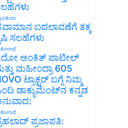
ಲಹೆಗಳು
್ರಿಪಿಡಿಯಾ
ವಾಮಾನ ಬದಲಾವಣೆಗೆ ತಕ್ಕ
ೃಷಿ ಸಲಹೆಗಳು
ಶೋಗಾಥೆ
ದೋ ಅಂಕಿತ್ ಪಾಟೀಲ್
ತ್ತು ಮಹೀಂದ್ರಾ 605
OVO ಟ್ರಾಕ್ಟರ್ ಬಗ್ಗೆ ನಿಮ್ಮ
ಿಂದಿ ಡಾಕ್ಯುಮೆಂಟ್‌ನ ಕನ್ನಡ
ನುವಾದ:
ಶೋಗಾಥೆ
್ರಹಲಾದ್ ಪ್ರಜಾಪತಿ: