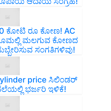
ೂಪಾಯಿ ಆದಾಯ ಸಂಗ್ರಹ!
0 ಕೋಟಿ ರೂ ಕೋಣ! AC
ೂಮಲ್ಲಿ ಮಲಗುವ ಕೋಣದ
ುಬ್ಬೇರಿಸುವ ಸಂಗತಿಗಳಿವು!
ylinder price ಸಿಲಿಂಡರ್‌
ೆಲೆಯಲ್ಲಿ ಭರ್ಜರಿ ಇಳಿಕೆ!