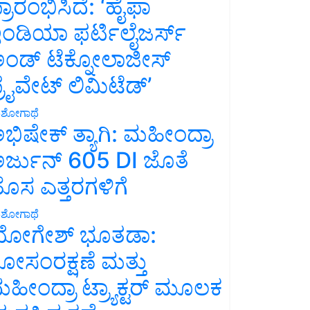
್ರಾರಂಭಿಸಿದೆ: ‘ಹೈಫಾ
ಂಡಿಯಾ ಫರ್ಟಿಲೈಜರ್ಸ್
ಂಡ್ ಟೆಕ್ನೋಲಾಜೀಸ್
್ರೈವೇಟ್ ಲಿಮಿಟೆಡ್’
ಶೋಗಾಥೆ
ಭಿಷೇಕ್ ತ್ಯಾಗಿ: ಮಹೀಂದ್ರಾ
ರ್ಜುನ್ 605 DI ಜೊತೆ
ೊಸ ಎತ್ತರಗಳಿಗೆ
ಶೋಗಾಥೆ
ೋಗೇಶ್ ಭೂತಡಾ:
ೋಸಂರಕ್ಷಣೆ ಮತ್ತು
ಹೀಂದ್ರಾ ಟ್ರ್ಯಾಕ್ಟರ್ ಮೂಲಕ