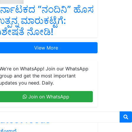
ರ್ನಾಟಕದ “ನಂದಿನಿ” ಹೊಸ
ತ್ಪನ್ನ ಮಾರುಕಟ್ಟೆಗೆ:
ಿಶೇಷತೆ ನೋಡಿ!
View More
We're on WhatsApp! Join our WhatsApp
group and get the most important
updates you need. Daily.
Join on WhatsApp
atest feeds
ಶೋಗಾಥೆ