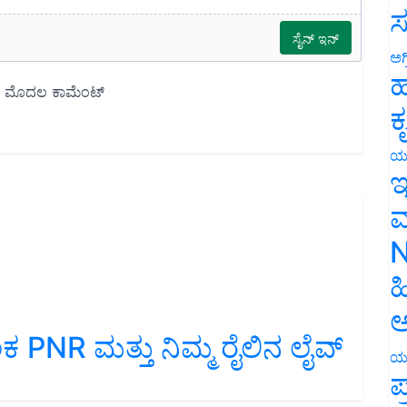
ಸ
ಅಗ
ಹ
ಕ
ಯ
ಇ
ಮ
N
ಹ
ಅ
R ಮತ್ತು ನಿಮ್ಮ ರೈಲಿನ ಲೈವ್‌
ಯ
ಪ