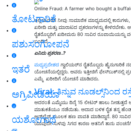
Online Fraud: A farmer who bought a buffalo
ತೋಟಗಾರಿಕೆ
ಇಲ್ಲಿಯವರೆಗೆ ನೀವು ಸಾಮಾಜಿಕ ಮಾಧ್ಯಮದಲ್ಲಿ ಕಾರು
ಖರೀದಿ ಮತ್ತು ಮಾರಾಟದ ಪ್ರಕರಣಗಳನ್ನು ಕೇಳಿರಬೇಕು. ಆದರೆ
ರೈತರೊಬ್ಬರಿಗೆ ಖದೀಮರು 80 ಸಾವಿರ ರೂಪಾಯಿಯನ್ನು ವಂಚ
ಪಶುಸಂಗೋಪನೆ
ಬಂದಿದೆ.
ಏನಿದು ಪ್ರಕರಣ..?
ಮಧ್ಯಪ್ರದೇಶದ
ಗ್ವಾಲಿಯರ್‌ನ ರೈತರೊಬ್ಬರು ಹೈನುಗಾರಿಕೆ
ಇತರೆ
ಯೋಚನೆಯಲ್ಲಿದ್ದರು. ಅವರು ಇತ್ತೀಚಿಗೆ ಫೇಸ್‌ಬುಕ್‌ನಲ್ಲಿ
ಎಮ್ಮೆ ಖರೀದಿಗೆ ಯೋಚನೆ ಮಾಡಿದರು.
Viral: ತಿನ್ನುವ ನೂಡಲ್ಸ್‌ನಿಂದ ರಸ್ತೆ 
ಅಗ್ರಿಪೀಡಿಯಾ
ಅದರಂತೆ ಎಮ್ಮೆಯು ದಿನ್ಕೆ 15 ಲೀಟರ್‌ ಹಾಲು ನೀಡುತ
ಮಾತುಕತೆಯೂ ನಡೆಯಿತು. ಅದಾದ ಬಳಿಕ ರೈತ ತನ್ನ ಹೆಂ
ಆನ್‌ಲೈನ್‌ ಮೂಲಕ ಹಣ ಪಾವತಿ ಮಾಡಿದ್ದಾನೆ. 80 ಸಾವಿ
ಯಶೋಗಾಥೆ
ಯಾವುದೇ ಸುಳಿವು ಸಿಗದ ಕಾರಣ ಆತನಿಗೆ ತಾನು ವಂಚನೆಗೆ 