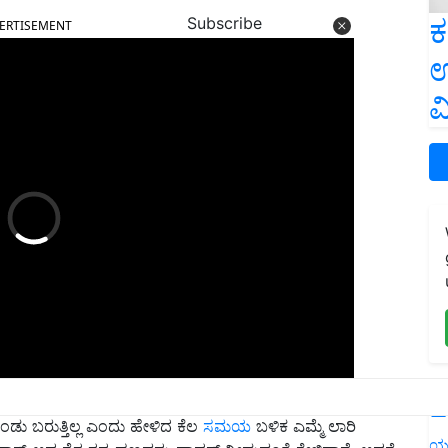
ERTISEMENT
ಕ
Subscribe
ಉ
ವ
L
ಕಂಡು ಬರುತ್ತಿಲ್ಲ ಎಂದು ಹೇಳಿದ ಕೆಲ
ಸಮಯ
ಬಳಿಕ ಎಮ್ಮೆ ಲಾರಿ
ಶಾಕ್‌ ಆದ ರೈತ ತನ್ನ ಹಣವನ್ನು ವಾಪಸ್‌ ನೀಡುವಂತೆ ಕೇಳಿದ್ದಾನೆ. ಆದರೆ
ಯ