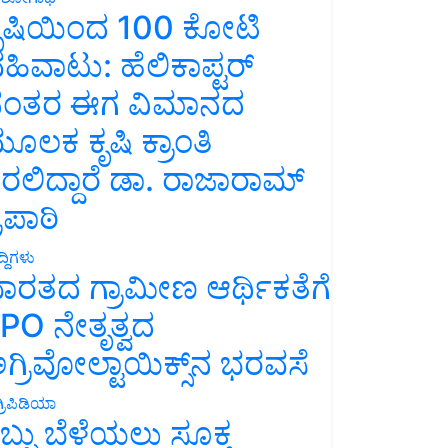
ೃಷಿಯಿಂದ 100 ಕೋಟಿ
ಹಿವಾಟು: ಹೆಲಿಕಾಪ್ಟರ್
ಂತರ ಈಗ ವಿಮಾನದ
ೂಲಕ ಕೃಷಿ ಕ್ರಾಂತಿ
ರಲಿದ್ದಾರೆ ಡಾ. ರಾಜಾರಾಮ್
್ರಿಪಾಠಿ
್ದಿಗಳು
ಾರತದ ಗ್ರಾಮೀಣ ಆರ್ಥಿಕತೆಗೆ
PO ನೇತೃತ್ವದ
ಗ್ರಿವೋಲ್ಟಾಯಿಕ್ಸ್‌ನ ಭರವಸೆ
್ರಿಪಿಡಿಯಾ
ಬ್ಬು ಬೆಳೆಯಲು ಸೂಕ್ತ