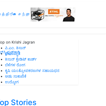
த்திரிகை சந்தா
op on Krishi Jagran
ಪಿ.ಎಂ. ಕಿಸಾನ್
ಸ್ಕ್ರಿಪ್ಷನ್‌ಗಾಗಿ
ಜೀವಾಮೃತ
ಕಿಸಾನ್ ಕ್ರೇಡಿಟ್ ಕಾರ್ಡ್
ಬೆಳೆಗಳ ರೋಗ
ಕೃಷಿ ಯಂತ್ರೋಪಕರಣಗಳ ಸಹಾಯಧನ
ಆಡು ಸಾಕಾಣಿಕೆ
ಉದ್ಯೋಗ
op Stories