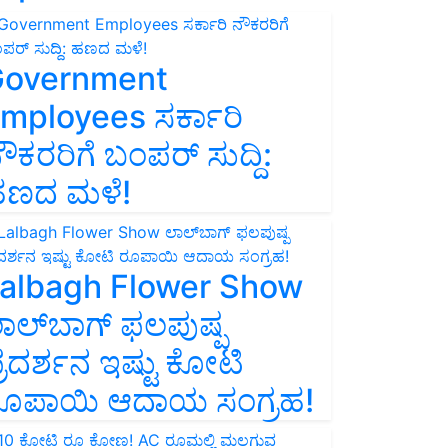
overnment
mployees ಸರ್ಕಾರಿ
ೌಕರರಿಗೆ ಬಂಪರ್‌ ಸುದ್ದಿ:
ಣದ ಮಳೆ!
albagh Flower Show
ಾಲ್‌ಬಾಗ್ ಫಲಪುಷ್ಪ
್ರದರ್ಶನ ಇಷ್ಟು ಕೋಟಿ
ೂಪಾಯಿ ಆದಾಯ ಸಂಗ್ರಹ!