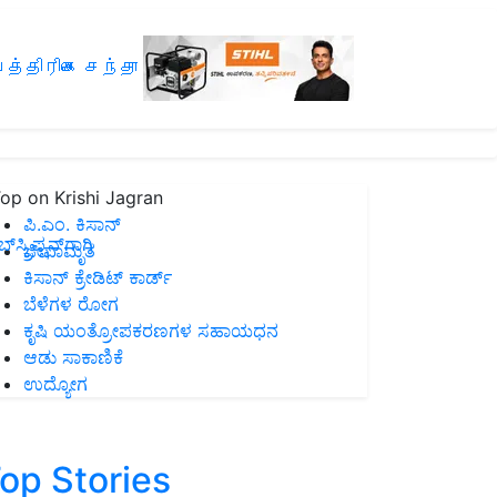
த்திரிகை சந்தா
op on Krishi Jagran
ಪಿ.ಎಂ. ಕಿಸಾನ್
ಸ್ಕ್ರಿಪ್ಷನ್‌ಗಾಗಿ
ಜೀವಾಮೃತ
ಕಿಸಾನ್ ಕ್ರೇಡಿಟ್ ಕಾರ್ಡ್
ಬೆಳೆಗಳ ರೋಗ
ಕೃಷಿ ಯಂತ್ರೋಪಕರಣಗಳ ಸಹಾಯಧನ
ಆಡು ಸಾಕಾಣಿಕೆ
ಉದ್ಯೋಗ
op Stories