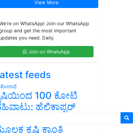
View More
We're on WhatsApp! Join our WhatsApp
group and get the most important
updates you need. Daily.
Join on WhatsApp
atest feeds
ಶೋಗಾಥೆ
ೃಷಿಯಿಂದ 100 ಕೋಟಿ
ಹಿವಾಟು: ಹೆಲಿಕಾಪ್ಟರ್
ಂತರ ಈಗ ವಿಮಾನದ
ೂಲಕ ಕೃಷಿ ಕ್ರಾಂತಿ