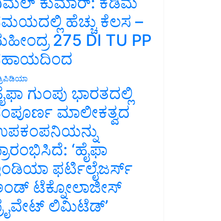
ಿಮಲ್ ಕುಮಾರ್: ಕಡಿಮೆ
ಮಯದಲ್ಲಿ ಹೆಚ್ಚು ಕೆಲಸ –
ಹೀಂದ್ರ 275 DI TU PP
ಸಹಾಯದಿಂದ
್ರಿಪಿಡಿಯಾ
ೈಫಾ ಗುಂಪು ಭಾರತದಲ್ಲಿ
ಂಪೂರ್ಣ ಮಾಲೀಕತ್ವದ
ಪಕಂಪನಿಯನ್ನು
್ರಾರಂಭಿಸಿದೆ: ‘ಹೈಫಾ
ಂಡಿಯಾ ಫರ್ಟಿಲೈಜರ್ಸ್
ಂಡ್ ಟೆಕ್ನೋಲಾಜೀಸ್
್ರೈವೇಟ್ ಲಿಮಿಟೆಡ್’