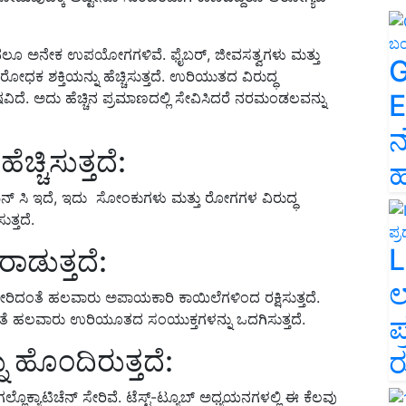
ಿಂದಲೂ ಅನೇಕ ಉಪಯೋಗಗಳಿವೆ. ಫೈಬರ್, ಜೀವಸತ್ವಗಳು ಮತ್ತು
G
ಧಕ ಶಕ್ತಿಯನ್ನು ಹೆಚ್ಚಿಸುತ್ತದೆ. ಉರಿಯುತದ ವಿರುದ್ಧ
E
ಷವಿದೆ. ಅದು ಹೆಚ್ಚಿನ ಪ್ರಮಾಣದಲ್ಲಿ ಸೇವಿಸಿದರೆ ನರಮಂಡಲವನ್ನು
ನ
್ಚಿಸುತ್ತದೆ:
ಹ
್ ಸಿ ಇದೆ, ಇದು ಸೋಂಕುಗಳು ಮತ್ತು ರೋಗಗಳ ವಿರುದ್ಧ
ತ್ತದೆ.
L
ಡುತ್ತದೆ:
ಲ
ರಿದಂತೆ ಹಲವಾರು ಅಪಾಯಕಾರಿ ಕಾಯಿಲೆಗಳಿಂದ ರಕ್ಷಿಸುತ್ತದೆ.
ೆ ಹಲವಾರು ಉರಿಯೂತದ ಸಂಯುಕ್ತಗಳನ್ನು ಒದಗಿಸುತ್ತದೆ.
ಪ
ನು ಹೊಂದಿರುತ್ತದೆ:
ರ
್ಲೊಕ್ಯಾಟಿಚೆನ್ ಸೇರಿವೆ. ಟೆಸ್ಟ್-ಟ್ಯೂಬ್ ಅಧ್ಯಯನಗಳಲ್ಲಿ ಈ ಕೆಲವು