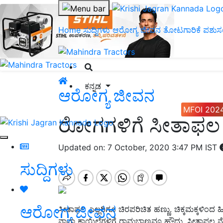
Home
ಸುದ್ದಿಗಳು
ಆರೋಗ್ಯ ಜೀವನ
ತೋಟಗಾರಿಕೆ
ಪಶುಸ
ಕನ್ನಡ
ಆರೋಗ್ಯ ಜೀವನ
MFOI 202
ರೋಗಗಳಿಗೆ ಸೀತಾಫ
Updated on: 7 October, 2020 3:47 PM IST
ಸುದ್ದಿಗಳು
ಆರೋಗ್ಯ ಜೀವನ
ಸೀತಾಫಲ ಎಲ್ಲರಿಗೂ ಚಿರಪರಿಚಿತ ಹಣ್ಣು. ಚಿಕ್ಕಮಕ್ಕಳಿಂದ ಹ
ನಾನಾ ಕಾಯಿಲೆಗಳಿಗೆ ರಾಮಬಾಣವೂ ಹೌದು. ಸೀತಾಫಲ ನೋ