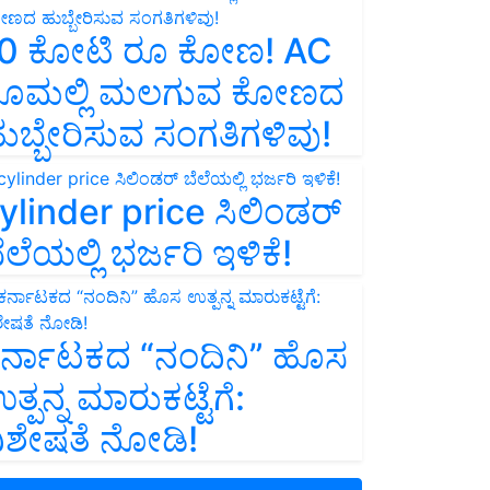
0 ಕೋಟಿ ರೂ ಕೋಣ! AC
ೂಮಲ್ಲಿ ಮಲಗುವ ಕೋಣದ
ುಬ್ಬೇರಿಸುವ ಸಂಗತಿಗಳಿವು!
ylinder price ಸಿಲಿಂಡರ್‌
ೆಲೆಯಲ್ಲಿ ಭರ್ಜರಿ ಇಳಿಕೆ!
ರ್ನಾಟಕದ “ನಂದಿನಿ” ಹೊಸ
ತ್ಪನ್ನ ಮಾರುಕಟ್ಟೆಗೆ:
ಿಶೇಷತೆ ನೋಡಿ!