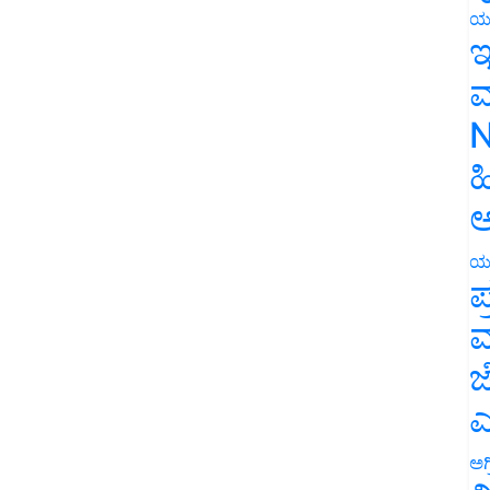
ಯ
ಇ
ಮ
N
ಹ
ಅ
ಯ
ಪ
ಮ
ಜ
ಎ
ಅಗ