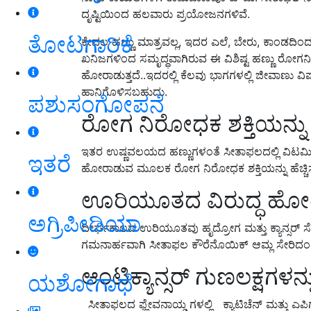
ದೃಷ್ಟಿಯಿಂದ ಹಲವಾರು ಪ್ರಯೋಜನಗಳಿವೆ.
ತೋಟಗಾರಿಕೆ
ಕೇವಲ ಹಣ್ಣು ಮಾತ್ರವಲ್ಲ, ಇದರ ಎಲೆ, ಬೇರು, ಕಾಂಡದ
ಖನಿಜಗಳಿಂದ ಸಮೃದ್ಧವಾಗಿರುವ ಈ ವಿಶಿಷ್ಟ ಹಣ್ಣು ರೋಗನಿರೋ
ಹೋರಾಡುತ್ತದೆ..ಇದರಲ್ಲಿ ಕೆಲವು ಭಾಗಗಳಲ್ಲಿ ಜೀವಾಣು ವಿ
ಹಾನಿಗೊಳಿಸಬಹುದು.
ಪಶುಸಂಗೋಪನೆ
ರೋಗ ನಿರೋಧಕ ಶಕ್ತಿಯನ್ನು ಹೆಚ
ಇತರ ಉಷ್ಣವಲಯದ ಹಣ್ಣುಗಳಂತೆ ಸೀತಾಫಲದಲ್ಲಿ ವಿಟಮಿನ
ಇತರೆ
ಹೋರಾಡುವ ಮೂಲಕ ರೋಗ ನಿರೋಧಕ ಶಕ್ತಿಯನ್ನು ಹೆಚ್ಚಿಸು
ಊರಿಯೂತದ ವಿರುದ್ಧ ಹೋರಾ
ಅಗ್ರಿಪೀಡಿಯಾ
ದೀರ್ಘಕಾಲದ ಉರಿಯೂತವು ಹೃದ್ರೋಗ ಮತ್ತು ಕ್ಯಾನ್ಸರ್ ಸೇ
ಗಮನಾರ್ಹವಾಗಿ ಸೀತಾಫಲ ಕೌರೆನೊಯಿಕ್ ಆಮ್ಲ ಸೇರಿದಂತ
ಆಂಟಿಕ್ಯಾನ್ಸರ್ ಗುಣಲಕ್ಷಗಳನ್
ಯಶೋಗಾಥೆ
ಸೀತಾಫಲದ ಫ್ಲೇವನಾಯ್ಡ ಗಳಲ್ಲಿ ಕ್ಯಾಟಿಚೆನ್ ಮತ್ತು ಎಪಿಗಲ