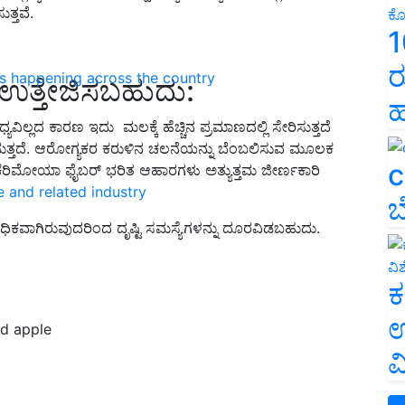
ತ್ತವೆ.
1
ರ
ns happening across the country
 ಉತ್ತೇಜಿಸಬಹುದು:
ಹ
ಯವಿಲ್ಲದ ಕಾರಣ ಇದು ಮಲಕ್ಕೆ ಹೆಚ್ಚಿನ ಪ್ರಮಾಣದಲ್ಲಿ ಸೇರಿಸುತ್ತದೆ
ತ್ತದೆ. ಆರೋಗ್ಯಕರ ಕರುಳಿನ ಚಲನೆಯನ್ನು ಬೆಂಬಲಿಸುವ ಮೂಲಕ
c
 ಚೆರಿಮೋಯಾ ಫೈಬರ್ ಭರಿತ ಆಹಾರಗಳು ಅತ್ಯುತ್ತಮ ಜೀರ್ಣಕಾರಿ
e and related industry
ಬ
 ಅಧಿಕವಾಗಿರುವುದರಿಂದ ದೃಷ್ಟಿ ಸಮಸ್ಯೆಗಳನ್ನು ದೂರವಿಡಬಹುದು.
ಕ
ಉ
rd apple
ವ