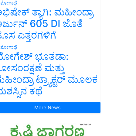
ಶೋಗಾಥೆ
ಭಿಷೇಕ್ ತ್ಯಾಗಿ: ಮಹೀಂದ್ರಾ
ರ್ಜುನ್ 605 DI ಜೊತೆ
ೊಸ ಎತ್ತರಗಳಿಗೆ
ಶೋಗಾಥೆ
ೋಗೇಶ್ ಭೂತಡಾ:
ೋಸಂರಕ್ಷಣೆ ಮತ್ತು
ಹೀಂದ್ರಾ ಟ್ರ್ಯಾಕ್ಟರ್ ಮೂಲಕ
ಶಸ್ಸಿನ ಕಥೆ
More News