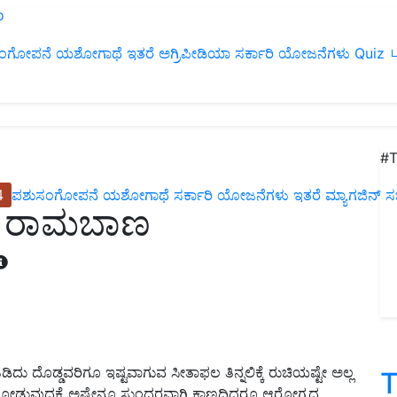
ಂಗೋಪನೆ
ಯಶೋಗಾಥೆ
ಇತರೆ
ಅಗ್ರಿಪೀಡಿಯಾ
ಸರ್ಕಾರಿ ಯೋಜನೆಗಳು
Quiz
ப
#T
4
ಪಶುಸಂಗೋಪನೆ
ಯಶೋಗಾಥೆ
ಸರ್ಕಾರಿ ಯೋಜನೆಗಳು
ಇತರೆ
ಮ್ಯಾಗಜಿನ್‌ ಸಬ್‌
ಲ ರಾಮಬಾಣ
ಿಡಿದು ದೊಡ್ಡವರಿಗೂ ಇಷ್ಟವಾಗುವ ಸೀತಾಫಲ ತಿನ್ನಲಿಕ್ಕೆ ರುಚಿಯಷ್ಟೇ ಅಲ್ಲ
T
ಡುವುದಕ್ಕೆ ಅಷ್ಟೇನೂ ಸುಂದರವಾಗಿ ಕಾಣದಿದ್ದರೂ ಆರೋಗ್ಯದ