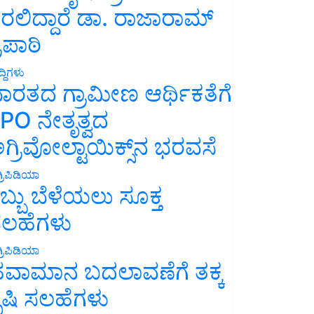
ರಲಿದ್ದಾರೆ ಡಾ. ರಾಜಾರಾಮ್
್ರಿಪಾಠಿ
್ದಿಗಳು
ಾರತದ ಗ್ರಾಮೀಣ ಆರ್ಥಿಕತೆಗೆ
PO ನೇತೃತ್ವದ
ಗ್ರಿವೋಲ್ಟಾಯಿಕ್ಸ್‌ನ ಭರವಸೆ
್ರಿಪಿಡಿಯಾ
ಬ್ಬು ಬೆಳೆಯಲು ಸೂಕ್ತ
ಲಹೆಗಳು
್ರಿಪಿಡಿಯಾ
ವಾಮಾನ ಬದಲಾವಣೆಗೆ ತಕ್ಕ
ೃಷಿ ಸಲಹೆಗಳು