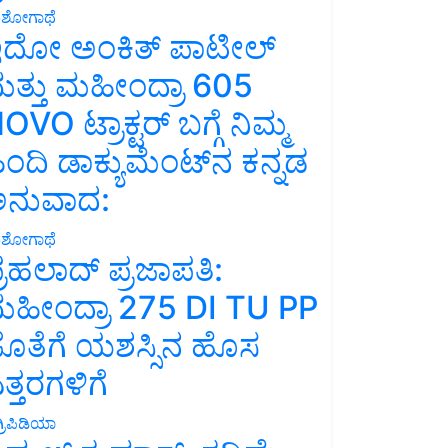
ಶೋಗಾಥೆ
ದೋ ಅಂಕಿತ್ ಪಾಟೀಲ್
ತ್ತು ಮಹೀಂದ್ರಾ 605
OVO ಟ್ರಾಕ್ಟರ್ ಬಗ್ಗೆ ನಿಮ್ಮ
ಿಂದಿ ಡಾಕ್ಯುಮೆಂಟ್‌ನ ಕನ್ನಡ
ನುವಾದ:
ಶೋಗಾಥೆ
್ರಹಲಾದ್ ಪ್ರಜಾಪತಿ:
ಹೀಂದ್ರಾ 275 DI TU PP
ೊತೆಗೆ ಯಶಸ್ಸಿನ ಹೊಸ
ತ್ತರಗಳಿಗೆ
್ರಿಪಿಡಿಯಾ