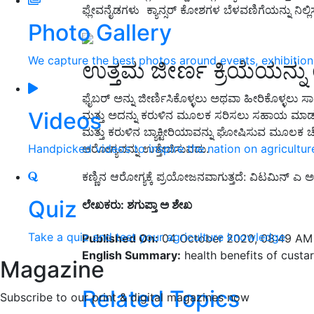
ಫ್ಲೇವನೈಡಗಳು ಕ್ಯಾನ್ಸರ್ ಕೋಶಗಳ ಬೆಳವಣಿಗೆಯನ್ನು ನಿಲ್ಲಿಸು
Photo Gallery
We capture the best photos around events, exhibitio
ಉತ್ತಮ ಜೀರ್ಣ ಕ್ರಿಯೆಯನ್ನು
ಫೈಬರ್ ಅನ್ನು ಜೀರ್ಣಿಸಿಕೊಳ್ಳಲು ಅಥವಾ ಹೀರಿಕೊಳ್ಳಲು ಸಾಧ್
Videos
ಮತ್ತು ಅದನ್ನು ಕರುಳಿನ ಮೂಲಕ ಸರಿಸಲು ಸಹಾಯ ಮಾಡು
ಮತ್ತು ಕರುಳಿನ ಬ್ಯಾಕ್ಟೀರಿಯಾವನ್ನು ಘೋಷಿಸುವ ಮೂಲಕ
ಆರೋಗ್ಯವನ್ನು ಉತ್ತೇಜಿಸುವದು.
Handpicked videos to inspire the nation on agricultur
ಕಣ್ಣಿನ ಆರೋಗ್ಯಕ್ಕೆ ಪ್ರಯೋಜನವಾಗುತ್ತದೆ: ವಿಟಮಿನ್‌ ಎ
Quiz
ಲೇಖಕರು: ಶಗುಪ್ತಾ ಅ ಶೇಖ
Take a quiz and test your agriculture knowledge
Published On:
04 October 2020, 08:49 AM
English Summary:
health benefits of custa
Magazine
Related Topics
Subscribe to our print & digital magazines now