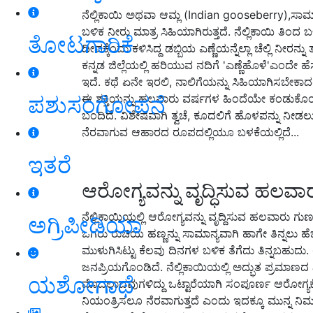
ನೆಲ್ಲಿಕಾಯಿ ಅಥವಾ ಆಮ್ಲ (Indian gooseberry),ಸಾಮಾನ
ಬಳಿಕ ನೀರು ಮಾತ್ರ ಸಿಹಿಯಾಗಿರುತ್ತದೆ. ನೆಲ್ಲಿಕಾಯಿ ತಿಂದ
ತೋಟಗಾರಿಕೆ
ದೀಪಕ್ಕೆಂದು ಕಳಿಸಿದ್ದ ಡಬ್ಬಿಯ ಎಣ್ಣೆಯನ್ನೆಲ್ಲಾ ಚೆಲ್ಲಿ 
ಕನ್ನಡ ಜಿಲ್ಲೆಯಲ್ಲಿ ಹರಿಯುವ ನದಿಗೆ 'ಎಣ್ಣೆಹೊಳೆ'ಎಂದೇ
ಇದೆ. ಕಥೆ ಏನೇ ಇರಲಿ, ನಾಲಿಗೆಯನ್ನು ಸಿಹಿಯಾಗಿಸಬೇಕಾ
ಪಶುಸಂಗೋಪನೆ
ಈ ಶಕ್ತಿಯನ್ನು ಹಲವಾರು ವರ್ಷಗಳ ಹಿಂದೆಯೇ ಕಂಡುಕೊಂಡಿ
ಬಂದಿದೆ. ವಿಶೇಷವಾಗಿ ತ್ವಚೆ, ಕೂದಲಿಗೆ ಹೊಳಪನ್ನು
ನೆರವಾಗುವ ಆಹಾರದ ರೂಪದಲ್ಲಿಯೂ ಬಳಕೆಯಲ್ಲಿದೆ...
ಇತರೆ
ಆರೋಗ್ಯವನ್ನು ವೃದ್ಧಿಸುವ ಹಲವಾ
ನೆಲ್ಲಿಕಾಯಿಯಲ್ಲಿ ಆರೋಗ್ಯವನ್ನು ವೃದ್ದಿಸುವ ಹಲವಾರು 
ಅಗ್ರಿಪೀಡಿಯಾ
ಒಗರು ರುಚಿಯ ಹಣ್ಣನ್ನು ಸಾಮಾನ್ಯವಾಗಿ ಹಾಗೇ ತಿನ್ನಲು ಹೆಚ್ಚ
ಮುಳುಗಿಸಿಟ್ಟು ಕೆಲವು ದಿನಗಳ ಬಳಿಕ ತೆಗೆದು ತಿನ್ನಬಹುದು.
ಜನಪ್ರಿಯಗೊಂಡಿದೆ. ನೆಲ್ಲಿಕಾಯಿಯಲ್ಲಿ ಅದ್ಭುತ ಪ್ರಮಾಣದ
ಯಶೋಗಾಥೆ
ಮೊದಲಾದವುಗಳಿದ್ದು ಒಟ್ಟಾರೆಯಾಗಿ ಸಂಪೂರ್ಣ ಆರೋಗ್ಯಕ್ಕ
ನಿಯಂತ್ರಿಸಲೂ ನೆರವಾಗುತ್ತದೆ ಎಂದು ಇದಕ್ಕೂ ಮುನ್ನ ನಿಮಗೆ ಗ