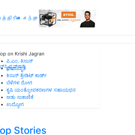
த்திரிகை சந்தா
op on Krishi Jagran
ಪಿ.ಎಂ. ಕಿಸಾನ್
ಸ್ಕ್ರಿಪ್ಷನ್‌ಗಾಗಿ
ಜೀವಾಮೃತ
ಕಿಸಾನ್ ಕ್ರೇಡಿಟ್ ಕಾರ್ಡ್
ಬೆಳೆಗಳ ರೋಗ
ಕೃಷಿ ಯಂತ್ರೋಪಕರಣಗಳ ಸಹಾಯಧನ
ಆಡು ಸಾಕಾಣಿಕೆ
ಉದ್ಯೋಗ
op Stories