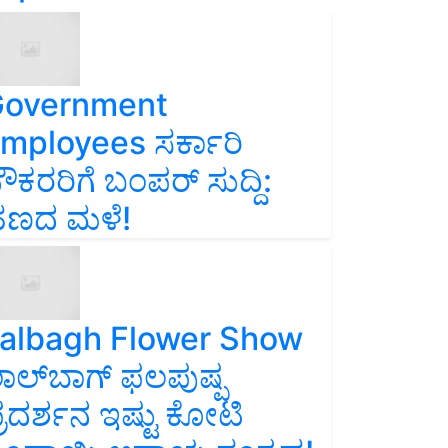
overnment
mployees ಸರ್ಕಾರಿ
ೌಕರರಿಗೆ ಬಂಪರ್‌ ಸುದ್ದಿ:
ಣದ ಮಳೆ!
albagh Flower Show
ಾಲ್‌ಬಾಗ್ ಫಲಪುಷ್ಪ
್ರದರ್ಶನ ಇಷ್ಟು ಕೋಟಿ