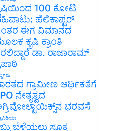
ೃಷಿಯಿಂದ 100 ಕೋಟಿ
ಹಿವಾಟು: ಹೆಲಿಕಾಪ್ಟರ್
ಂತರ ಈಗ ವಿಮಾನದ
ೂಲಕ ಕೃಷಿ ಕ್ರಾಂತಿ
ರಲಿದ್ದಾರೆ ಡಾ. ರಾಜಾರಾಮ್
್ರಿಪಾಠಿ
್ದಿಗಳು
ಾರತದ ಗ್ರಾಮೀಣ ಆರ್ಥಿಕತೆಗೆ
PO ನೇತೃತ್ವದ
ಗ್ರಿವೋಲ್ಟಾಯಿಕ್ಸ್‌ನ ಭರವಸೆ
್ರಿಪಿಡಿಯಾ
ಬ್ಬು ಬೆಳೆಯಲು ಸೂಕ್ತ