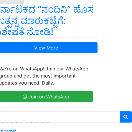
ರ್ನಾಟಕದ “ನಂದಿನಿ” ಹೊಸ
ತ್ಪನ್ನ ಮಾರುಕಟ್ಟೆಗೆ:
ಿಶೇಷತೆ ನೋಡಿ!
View More
We're on WhatsApp! Join our WhatsApp
group and get the most important
updates you need. Daily.
Join on WhatsApp
atest feeds
ಶೋಗಾಥೆ