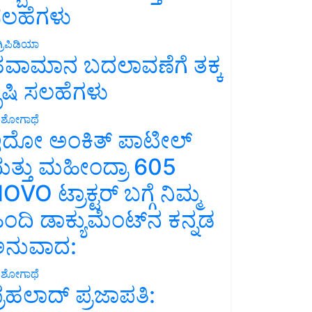
ಲಹೆಗಳು
್ರಿಪಿಡಿಯಾ
ವಾಮಾನ ಬದಲಾವಣೆಗೆ ತಕ್ಕ
ೃಷಿ ಸಲಹೆಗಳು
ಶೋಗಾಥೆ
ದೋ ಅಂಕಿತ್ ಪಾಟೀಲ್
ತ್ತು ಮಹೀಂದ್ರಾ 605
OVO ಟ್ರಾಕ್ಟರ್ ಬಗ್ಗೆ ನಿಮ್ಮ
ಿಂದಿ ಡಾಕ್ಯುಮೆಂಟ್‌ನ ಕನ್ನಡ
ನುವಾದ:
ಶೋಗಾಥೆ
್ರಹಲಾದ್ ಪ್ರಜಾಪತಿ: