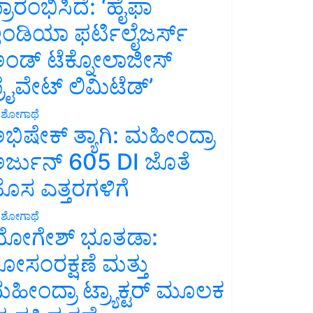
್ರಾರಂಭಿಸಿದೆ: ‘ಹೈಫಾ
ಂಡಿಯಾ ಫರ್ಟಿಲೈಜರ್ಸ್
ಂಡ್ ಟೆಕ್ನೋಲಾಜೀಸ್
್ರೈವೇಟ್ ಲಿಮಿಟೆಡ್’
ಶೋಗಾಥೆ
ಭಿಷೇಕ್ ತ್ಯಾಗಿ: ಮಹೀಂದ್ರಾ
ರ್ಜುನ್ 605 DI ಜೊತೆ
ೊಸ ಎತ್ತರಗಳಿಗೆ
ಶೋಗಾಥೆ
ೋಗೇಶ್ ಭೂತಡಾ:
ೋಸಂರಕ್ಷಣೆ ಮತ್ತು
ಹೀಂದ್ರಾ ಟ್ರ್ಯಾಕ್ಟರ್ ಮೂಲಕ