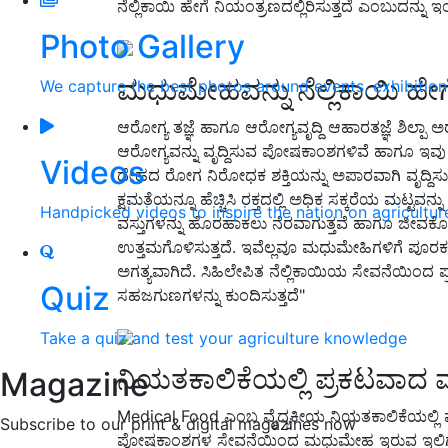
ನೆಲ್ಲಿಕಾಯಿ ಹೇಗೆ ನಿಯಂತ್ರಣದಲ್ಲಿರಿಸುತ್ತದೆ ಎಂಬುದನ್ನು 
Photo Gallery
ಮಧುಮೇಹವನ್ನು ನೆಲ್ಲಿಕಾಯಿ ಹೇಗೆ 
We capture the best photos around events, exhibitio
ಆರೋಗ್ಯ ತಜ್ಞೆ ಹಾಗೂ ಆರೋಗ್ಯವೃದ್ದಿ ಆಹಾರತಜ್ಞೆ ಶಿಲ್ಪಾ
ಆರೋಗ್ಯವನ್ನು ವೃದ್ದಿಸುವ ಪೋಷಕಾಂಶಗಳಿವೆ ಹಾಗೂ ಇವು ಕರುಳಿ
Videos
ದೇಹದ ರೋಗ ನಿರೋಧಕ ಶಕ್ತಿಯನ್ನು ಅಪಾರವಾಗಿ ವೃದ್ದಿಸುತ್ತ
ಕ್ಷಮತೆಯನ್ನೂ ಹೆಚ್ಚಿಸಿ ರಕ್ತದಲ್ಲಿ ಅಧಿಕ ಸಕ್ಕರೆಯ ಮಟ್ಟವನ
Handpicked videos to inspire the nation on agricultur
ವಸ್ತುಗಳನ್ನು ಹೊರಹಾಕಲು ನೆರವಾಗುತ್ತವೆ ಹಾಗೂ ಜೀವಕ
ಉತ್ತಮಗೊಳಿಸುತ್ತದೆ. ಇವೆಲ್ಲವೂ ಮಧುಮೇಹಿಗಳಿಗೆ ಪೂರಕವಾ
ಅಗತ್ಯವಾಗಿದೆ. ಸಿಹಿಲೇಪಿತ ನೆಲ್ಲಿಕಾಯಿಯ ಸೇವನೆಯಿಂದ ಪ್
Quiz
ಸಹಜಗುಣಗಳನ್ನು ಕುಂದಿಸುತ್ತದೆ"
Take a quiz and test your agriculture knowledge
ನಿಯತಕಾಲಿಕೆಯಲ್ಲಿ ಪ್ರಕಟವಾದ 
Magazine
Medical Food ಎಂಬ ವೈದ್ಯಕೀಯ ನಿಯತಕಾಲಿಕೆಯಲ್ಲಿ ಪ್ರಕ
Subscribe to our print & digital magazines now
ಪೋಷಕಾಂಶಗಳ ಸೇವನೆಯಿಂದ ಮಧುಮೇಹ ಇರುವ ಇಲಿಗಳಲ್ಲಿ