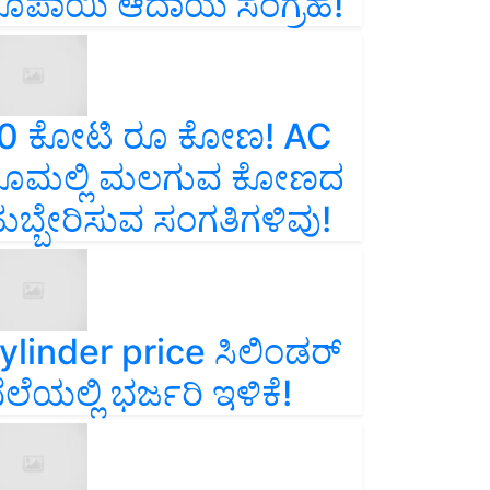
ೂಪಾಯಿ ಆದಾಯ ಸಂಗ್ರಹ!
0 ಕೋಟಿ ರೂ ಕೋಣ! AC
ೂಮಲ್ಲಿ ಮಲಗುವ ಕೋಣದ
ುಬ್ಬೇರಿಸುವ ಸಂಗತಿಗಳಿವು!
ylinder price ಸಿಲಿಂಡರ್‌
ೆಲೆಯಲ್ಲಿ ಭರ್ಜರಿ ಇಳಿಕೆ!