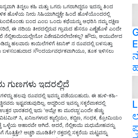
್ಯವಾಗಿ ತಿನ್ನಲು ಕಹಿ ಮತ್ತು ಒಗರು ಒಗರಾಗಿದ್ದರೂ ಇದನ್ನು ತಿಂದ
 ಬಳಿಕ ಹೊಳೆಯ ನೀರು ಸಿಹಿಯಾಗಿದ್ದಕ್ಕೇ ಹಿಂದೆ ಹೊಳೆಯೊಂದರಲ್ಲಿ
ನೀರನ್ನು ತುಂಬಿಕೊಂಡು ಬಂದ ಎಂಬ ಒಂದು ಕಥೆಯನ್ನು ಆಧರಿಸಿ ನಮ್ಮ ದಕ್ಷಿಣ
 ಹೆಸರಿದೆ, ಈ ನದಿಯ ತೀರದಲ್ಲಿರುವ ಗ್ರಾಮದ ಹೆಸರೂ ಎಣ್ಣೆಹೊಳೆ ಎಂದೇ
G
ದರೆ ನೆಲ್ಲಿಕಾಯಿಯಲ್ಲೇನೋ ವಿಶೇಷವಿರಲೇಬೇಕಲ್ಲ? ಹೌದು, ಆಯುರ್ವೇದ
E
ದ್ದು ಹಲವಾರು ಕಾಯಿಲೆಗಳಿಗೆ ಟಾನಿಕ್ ನ ರೂಪದಲ್ಲಿ ಬಳಸುತ್ತಾ
 ನೀಡಲು ಬಳಸಬಹುದಾದ ಸೌಂದರ್ಯವರ್ಧಕವಾಗಿಯೂ, ತೂಕ ಇಳಿಸಲು
ನ
ಹ
ರು ಗುಣಗಳು ಇದರಲ್ಲಿದೆ
ಗುಣಗಳಿದ್ದು ಹಲವು ರೂಪದಲ್ಲಿ ಇವನ್ನು ಪಡೆಯಬಹುದು. ಈ ಹುಳಿ-ಕಹಿ-
L
ಿನವರು ಇಷ್ಟಪಡುವುದಿಲ್ಲ. ಆದ್ದರಿಂದ ಇವನ್ನು ಸಕ್ಕರೆಪಾಕದಲ್ಲಿ
 ಉತ್ತರ ಭಾರತದಲ್ಲಿ ಇದು 'ಆಮ್ಲೇ ಕಾ ಮುರಬ್ಬಾ'ಎಂದೇ ಹೆಚ್ಚು
ಲ
 ವಿಟಮಿನ್ ಸಿ, ಖನಿಜಗಳಾದ ಕ್ಯಾಲ್ಸಿಯಂ, ಕಬ್ಬಿಣ, ಗಂಧಕ, ಕ್ರೋಮಿಯಂ
ಪ
ೆ ಒಳ್ಳೆಯ ಆಹಾರವೇ ಆಗಿದೆ. ಆದರೆ, ನೆಲ್ಲಿಕಾಯಿ ಮಧುಮೇಹವನ್ನು
ೊತ್ತಿತ್ತೇ? ಅಚ್ಚರಿ ಮೂಡಿತೇ? ರಕ್ತದಲ್ಲಿ ಸಕ್ಕರೆಯ ಮಟ್ಟವನ್ನು