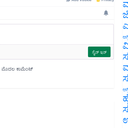
ಮ
ಜ
ಎ
ಅಗ
ವ
ಸ
ಮ
ಅಗ
ಹ
ಸ
ಉ