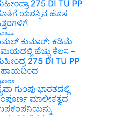
ಹೀಂದ್ರಾ 275 DI TU PP
ೊತೆಗೆ ಯಶಸ್ಸಿನ ಹೊಸ
ತ್ತರಗಳಿಗೆ
್ರಿಪಿಡಿಯಾ
ಿಮಲ್ ಕುಮಾರ್: ಕಡಿಮೆ
ಮಯದಲ್ಲಿ ಹೆಚ್ಚು ಕೆಲಸ –
ಹೀಂದ್ರ 275 DI TU PP
ಸಹಾಯದಿಂದ
್ರಿಪಿಡಿಯಾ
ೈಫಾ ಗುಂಪು ಭಾರತದಲ್ಲಿ
ಂಪೂರ್ಣ ಮಾಲೀಕತ್ವದ
ಪಕಂಪನಿಯನ್ನು