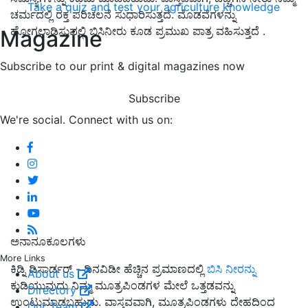
Take a quiz and test your agriculture knowledge
ಚರ್ಮದಲ್ಲಿ ರಕ್ತ ಪರಿಚಲನೆ ಸುಧಾರಿಸುತ್ತದೆ. ಮೊಡವೆಗಳನ್ನು
ಹೋಗಲಾಡಿಸುವಲ್ಲಿ ಬಿಸಿನೀರು ಕೂಡ ಪ್ರಮುಖ ಪಾತ್ರ ವಹಿಸುತ್ತದೆ .
Magazine
Subscribe to our print & digital magazines now
Subscribe
We're social. Connect with us on:
ಅನಾನೂಕೂಲಗಳು
More Links
ಕಿಡ್ನಿ ಡಿಸಾರ್ಡರ್ - ದಿನವಿಡೀ ಹೆಚ್ಚಿನ ಪ್ರಮಾಣದಲ್ಲಿ
ಬಿಸಿ ನೀರನ್ನು
About us
ಕುಡಿಯುವುದು ನಿಮ್ಮ ಮೂತ್ರಪಿಂಡಗಳ ಮೇಲೆ ಒತ್ತಡವನ್ನು
Directory
ಉಂಟುಮಾಡಬಹುದು. ವಾಸ್ತವವಾಗಿ, ಮೂತ್ರಪಿಂಡಗಳು ದೇಹದಿಂದ
Our Team