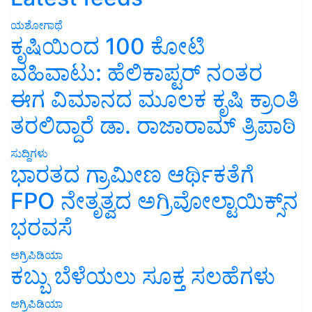
ಯಶೋಗಾಥೆ
ಕೃಷಿಯಿಂದ 100 ಕೋಟಿ
ವಹಿವಾಟು: ಹೆಲಿಕಾಪ್ಟರ್ ನಂತರ
ಈಗ ವಿಮಾನದ ಮೂಲಕ ಕೃಷಿ ಕ್ರಾಂತಿ
ತರಲಿದ್ದಾರೆ ಡಾ. ರಾಜಾರಾಮ್ ತ್ರಿಪಾಠಿ
ಸುದ್ದಿಗಳು
ಭಾರತದ ಗ್ರಾಮೀಣ ಆರ್ಥಿಕತೆಗೆ
FPO ನೇತೃತ್ವದ ಅಗ್ರಿವೋಲ್ಟಾಯಿಕ್ಸ್‌ನ
ಭರವಸೆ
ಅಗ್ರಿಪಿಡಿಯಾ
ಕಬ್ಬು ಬೆಳೆಯಲು ಸೂಕ್ತ ಸಲಹೆಗಳು
ಅಗ್ರಿಪಿಡಿಯಾ