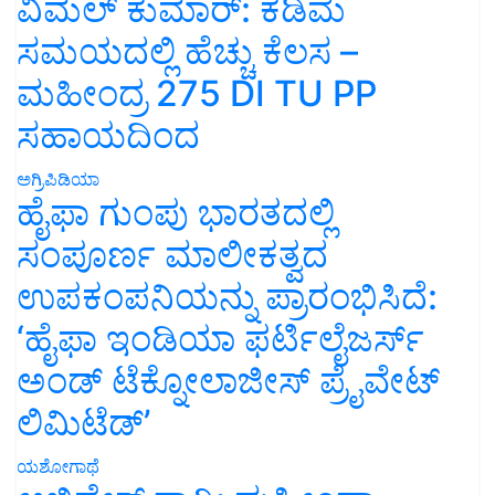
ವಿಮಲ್ ಕುಮಾರ್: ಕಡಿಮೆ
ಸಮಯದಲ್ಲಿ ಹೆಚ್ಚು ಕೆಲಸ –
ಮಹೀಂದ್ರ 275 DI TU PP
ಸಹಾಯದಿಂದ
ಅಗ್ರಿಪಿಡಿಯಾ
ಹೈಫಾ ಗುಂಪು ಭಾರತದಲ್ಲಿ
ಸಂಪೂರ್ಣ ಮಾಲೀಕತ್ವದ
ಉಪಕಂಪನಿಯನ್ನು ಪ್ರಾರಂಭಿಸಿದೆ:
‘ಹೈಫಾ ಇಂಡಿಯಾ ಫರ್ಟಿಲೈಜರ್ಸ್
ಅಂಡ್ ಟೆಕ್ನೋಲಾಜೀಸ್ ಪ್ರೈವೇಟ್
ಲಿಮಿಟೆಡ್’
ಯಶೋಗಾಥೆ