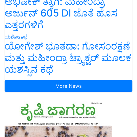
ಅಭಿಷೇಕ್ ತ್ಯಾಗಿ: ಮಹೀಂದ್ರಾ
ಅರ್ಜುನ್ 605 DI ಜೊತೆ ಹೊಸ
ಎತ್ತರಗಳಿಗೆ
ಯಶೋಗಾಥೆ
ಯೋಗೇಶ್ ಭೂತಡಾ: ಗೋಸಂರಕ್ಷಣೆ
ಮತ್ತು ಮಹೀಂದ್ರಾ ಟ್ರ್ಯಾಕ್ಟರ್ ಮೂಲಕ
ಯಶಸ್ಸಿನ ಕಥೆ
More News