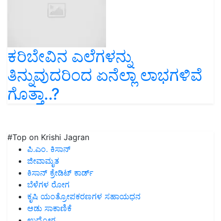
ಕರಿಬೇವಿನ ಎಲೆಗಳನ್ನು
ತಿನ್ನುವುದರಿಂದ ಏನೆಲ್ಲಾ ಲಾಭಗಳಿವೆ
ಗೊತ್ತಾ..?
#Top on Krishi Jagran
ಪಿ.ಎಂ. ಕಿಸಾನ್
ಜೀವಾಮೃತ
ಕಿಸಾನ್ ಕ್ರೇಡಿಟ್ ಕಾರ್ಡ್
ಬೆಳೆಗಳ ರೋಗ
ಕೃಷಿ ಯಂತ್ರೋಪಕರಣಗಳ ಸಹಾಯಧನ
ಆಡು ಸಾಕಾಣಿಕೆ
ಉದ್ಯೋಗ