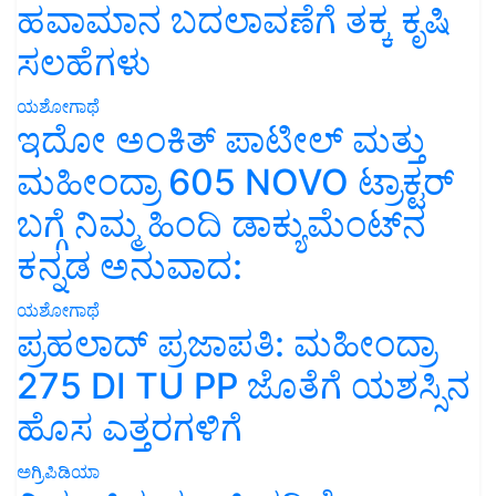
ಹವಾಮಾನ ಬದಲಾವಣೆಗೆ ತಕ್ಕ ಕೃಷಿ
ಸಲಹೆಗಳು
ಯಶೋಗಾಥೆ
ಇದೋ ಅಂಕಿತ್ ಪಾಟೀಲ್ ಮತ್ತು
ಮಹೀಂದ್ರಾ 605 NOVO ಟ್ರಾಕ್ಟರ್
ಬಗ್ಗೆ ನಿಮ್ಮ ಹಿಂದಿ ಡಾಕ್ಯುಮೆಂಟ್‌ನ
ಕನ್ನಡ ಅನುವಾದ:
ಯಶೋಗಾಥೆ
ಪ್ರಹಲಾದ್ ಪ್ರಜಾಪತಿ: ಮಹೀಂದ್ರಾ
275 DI TU PP ಜೊತೆಗೆ ಯಶಸ್ಸಿನ
ಹೊಸ ಎತ್ತರಗಳಿಗೆ
ಅಗ್ರಿಪಿಡಿಯಾ