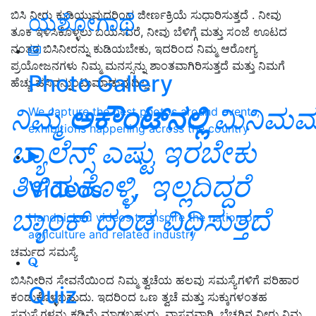
ಬಿಸಿ ನೀರು ಕುಡಿಯುವುದರಿಂದ ಜೀರ್ಣಕ್ರಿಯೆ ಸುಧಾರಿಸುತ್ತದೆ . ನೀವು
ಯಶೋಗಾಥೆ
ತೂಕ ಇಳಿಸಿಕೊಳ್ಳಲು ಬಯಸಿದರೆ, ನೀವು ಬೆಳಿಗ್ಗೆ ಮತ್ತು ಸಂಜೆ ಊಟದ
ನಂತರ ಬಿಸಿನೀರನ್ನು ಕುಡಿಯಬೇಕು, ಇದರಿಂದ ನಿಮ್ಮ ಆರೋಗ್ಯ
ಪ್ರಯೋಜನಗಳು ನಿಮ್ಮ ಮನಸ್ಸನ್ನು ಶಾಂತವಾಗಿರಿಸುತ್ತದೆ ಮತ್ತು ನಿಮಗೆ
Photo Gallery
ಹೆಚ್ಚು ಹಸಿವನ್ನುಂಟುಮಾಡುವುದಿಲ್ಲ.
ನಿಮ್ಮ
ಅಕೌಂಟ್‌ನಲ್ಲಿ
ಮಿನಿಮಮ
We capture the best photos around events,
exhibitions happening across the country
ಬ್ಯಾಲೆನ್ಸ್ ಎಷ್ಟು ಇರಬೇಕು
ತಿಳಿದುಕೊಳ್ಳಿ, ಇಲ್ಲದಿದ್ದರೆ
Videos
ಬ್ಯಾಂಕ್ ದಂಡ ವಿಧಿಸುತ್ತದೆ
Handpicked videos to inspire the nation on
agriculture and related industry
ಚರ್ಮದ ಸಮಸ್ಯೆ
ಬಿಸಿನೀರಿನ ಸೇವನೆಯಿಂದ ನಿಮ್ಮ ತ್ವಚೆಯ ಹಲವು ಸಮಸ್ಯೆಗಳಿಗೆ ಪರಿಹಾರ
Quiz
ಕಂಡುಕೊಳ್ಳಬಹುದು. ಇದರಿಂದ ಒಣ ತ್ವಚೆ ಮತ್ತು ಸುಕ್ಕುಗಳಂತಹ
ಸಮಸ್ಯೆಗಳನ್ನು ಕಡಿಮೆ ಮಾಡಬಹುದು. ವಾಸ್ತವವಾಗಿ, ಬೆಚ್ಚಗಿನ ನೀರು ನಿಮ್ಮ