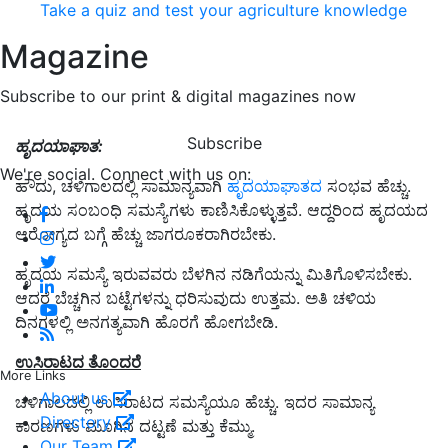
Take a quiz and test your agriculture knowledge
Magazine
Subscribe to our print & digital magazines now
Subscribe
ಹೃದಯಾಘಾತ:
We're social. Connect with us on:
ಹೌದು, ಚಳಿಗಾಲದಲ್ಲಿ ಸಾಮಾನ್ಯವಾಗಿ
ಹೃದಯಾಘಾತದ
ಸಂಭವ ಹೆಚ್ಚು.
ಹೃದಯ ಸಂಬಂಧಿ ಸಮಸ್ಯೆಗಳು ಕಾಣಿಸಿಕೊಳ್ಳುತ್ತವೆ. ಆದ್ದರಿಂದ ಹೃದಯದ
ಆರೋಗ್ಯದ ಬಗ್ಗೆ ಹೆಚ್ಚು ಜಾಗರೂಕರಾಗಿರಬೇಕು.
ಹೃದಯ ಸಮಸ್ಯೆ ಇರುವವರು ಬೆಳಗಿನ ನಡಿಗೆಯನ್ನು ಮಿತಿಗೊಳಿಸಬೇಕು.
ಆದರೆ ಬೆಚ್ಚಗಿನ ಬಟ್ಟೆಗಳನ್ನು ಧರಿಸುವುದು ಉತ್ತಮ. ಅತಿ ಚಳಿಯ
ದಿನಗಳಲ್ಲಿ ಅನಗತ್ಯವಾಗಿ ಹೊರಗೆ ಹೋಗಬೇಡಿ.
ಉಸಿರಾಟದ ತೊಂದರೆ
More Links
About us
ಚಳಿಗಾಲದಲ್ಲಿ ಉಸಿರಾಟದ ಸಮಸ್ಯೆಯೂ ಹೆಚ್ಚು. ಇದರ ಸಾಮಾನ್ಯ
Directory
ಕಾರಣಗಳು ಮೂಗಿನ ದಟ್ಟಣೆ ಮತ್ತು ಕೆಮ್ಮು.
Our Team