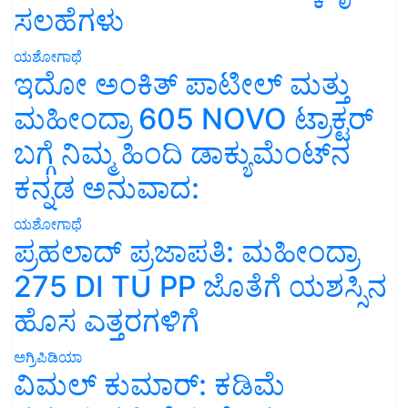
ಸಲಹೆಗಳು
ಯಶೋಗಾಥೆ
ಇದೋ ಅಂಕಿತ್ ಪಾಟೀಲ್ ಮತ್ತು
ಮಹೀಂದ್ರಾ 605 NOVO ಟ್ರಾಕ್ಟರ್
ಬಗ್ಗೆ ನಿಮ್ಮ ಹಿಂದಿ ಡಾಕ್ಯುಮೆಂಟ್‌ನ
ಕನ್ನಡ ಅನುವಾದ:
ಯಶೋಗಾಥೆ
ಪ್ರಹಲಾದ್ ಪ್ರಜಾಪತಿ: ಮಹೀಂದ್ರಾ
275 DI TU PP ಜೊತೆಗೆ ಯಶಸ್ಸಿನ
ಹೊಸ ಎತ್ತರಗಳಿಗೆ
ಅಗ್ರಿಪಿಡಿಯಾ
ವಿಮಲ್ ಕುಮಾರ್: ಕಡಿಮೆ