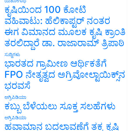
ಯಶೋಗಾಥೆ
ಕೃಷಿಯಿಂದ 100 ಕೋಟಿ
ವಹಿವಾಟು: ಹೆಲಿಕಾಪ್ಟರ್ ನಂತರ
ಈಗ ವಿಮಾನದ ಮೂಲಕ ಕೃಷಿ ಕ್ರಾಂತಿ
ತರಲಿದ್ದಾರೆ ಡಾ. ರಾಜಾರಾಮ್ ತ್ರಿಪಾಠಿ
ಸುದ್ದಿಗಳು
ಭಾರತದ ಗ್ರಾಮೀಣ ಆರ್ಥಿಕತೆಗೆ
FPO ನೇತೃತ್ವದ ಅಗ್ರಿವೋಲ್ಟಾಯಿಕ್ಸ್‌ನ
ಭರವಸೆ
ಅಗ್ರಿಪಿಡಿಯಾ
ಕಬ್ಬು ಬೆಳೆಯಲು ಸೂಕ್ತ ಸಲಹೆಗಳು
ಅಗ್ರಿಪಿಡಿಯಾ
ಹವಾಮಾನ ಬದಲಾವಣೆಗೆ ತಕ್ಕ ಕೃಷಿ