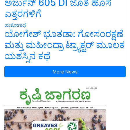
ಅರ್ಜುನ್ 605 DI ಜೊತೆ ಹೊಸ
ಎತ್ತರಗಳಿಗೆ
ಯಶೋಗಾಥೆ
ಯೋಗೇಶ್ ಭೂತಡಾ: ಗೋಸಂರಕ್ಷಣೆ
ಮತ್ತು ಮಹೀಂದ್ರಾ ಟ್ರ್ಯಾಕ್ಟರ್ ಮೂಲಕ
ಯಶಸ್ಸಿನ ಕಥೆ
More News