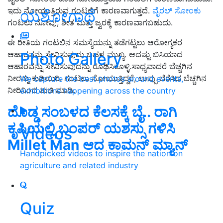
ಇದು ನೋಯುತ್ತಿರುವ ಗಂಟಲಿಗೆ ಕಾರಣವಾಗುತ್ತದೆ.
ವೈರಲ್ ಸೋಂಕು
ಯಶೋಗಾಥೆ
ಗಂಟಲು ನೋವು, ಶೀತ ಮತ್ತು ಜ್ವರಕ್ಕೆ ಕಾರಣವಾಗಬಹುದು.
ಈ ರೀತಿಯ ಗಂಟಲಿನ ಸಮಸ್ಯೆಯನ್ನು ತಡೆಗಟ್ಟಲು ಆರೋಗ್ಯಕರ
Photo Gallery
ಆಹಾರವನ್ನು ಸೇವಿಸುವುದು ಬಹಳ ಮುಖ್ಯ. ಆದಷ್ಟು ಬಿಸಿಯಾದ
ಆಹಾರವನ್ನು ಸೇವಿಸುವುದನ್ನು ರೂಢಿಸಿಕೊಳ್ಳಿ.ಸಾಧ್ಯವಾದರೆ ಬೆಚ್ಚಗಿನ
ನೀರನ್ನು ಕುಡಿಯಿರಿ. ಗಂಟಲು ನೋಯುತ್ತಿದ್ದರೆ, ಉಪ್ಪು ಬೆರೆಸಿದ ಬೆಚ್ಚಗಿನ
We capture the best photos around events,
ನೀರಿನಿಂದ ಶುಚಿ ಮಾಡಿ.
exhibitions happening across the country
ದೊಡ್ಡ ಸಂಬಳದ ಕೆಲಸಕ್ಕೆ ಬೈ.. ರಾಗಿ
ಕೃಷಿಯಲ್ಲಿ ಬಂಪರ್‌ ಯಶಸ್ಸು ಗಳಿಸಿ
Videos
Millet Man ಆದ ಕಾಮನ್‌ ಮ್ಯಾನ್‌
Handpicked videos to inspire the nation on
agriculture and related industry
Quiz