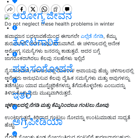
ಆರೋಗ್ಯ ಜೀವನ
Do not neglect these health problems in winter
ಹವಾಮಾನ ಬದಲಾವಣೆಯಿಂದ ಈಗಾಗಲೇ
ಎಲ್ಲೆಡೆ ನೆಗಡಿ
, ಕೆಮ್ಮು
ತೋಟಗಾರಿಕೆ
ಶುರುವಾಗಿದೆ. ಚಳಿಗಾಲವೂ ಶುರುವಾಗಿದೆ. ಈ ಚಳಿಗಾಲದಲ್ಲಿ ಅನೇಕ
ಆರೋಗ್ಯ ಸಮಸ್ಯೆಗಳು ಜನರನ್ನು ಕಾಡುತ್ತವೆ. ಅದರ ಬಗ್ಗೆ
ಜಾಗರೂಕರಾಗಿರಲು ಕೆಲವು ಸಲಹೆಗಳು ಇಲ್ಲಿವೆ
ಪಶುಸಂಗೋಪನೆ
ನೈಸರ್ಗಿಕವಾಗಿ, ಚಳಿಗಾಲದಲ್ಲಿ ರೋಗಗಳ ಅಪಾಯವು ಹೆಚ್ಚು. ಚಳಿಗಾಲದಲ್ಲಿ
ಅನೇಕರು ಅನುಭವಿಸುವ ಕೆಲವು ದೈಹಿಕ ಸಮಸ್ಯೆಗಳು ಮತ್ತು ಅವುಗಳನ್ನು
ತಡೆಗಟ್ಟಲು ಯಾವ ಮುನ್ನೆಚ್ಚರಿಕೆಗಳನ್ನು ತೆಗೆದುಕೊಳ್ಳಬೇಕು ಎಂಬುದನ್ನು
ಇತರೆ
ತಿಳಿದುಕೊಳ್ಳುವುದು ಮುಖ್ಯವಾಗಿರುತ್ತದೆ.
ಚಳಿಗಾಲದಲ್ಲಿ ನೆಗಡಿ ಮತ್ತು ಕೆಮ್ಮಿನಿಂದಲೂ ಗಂಟಲು ನೋವು
ಉಂಟಾಗುತ್ತದೆ. ಕಿರಿದಾದ ಗಂಟಲು ನೋವನ್ನು ಉಂಟುಮಾಡುವ ಸಾಧ್ಯತೆ
ಅಗ್ರಿಪೀಡಿಯಾ
ಹೆಚ್ಚು.
ವೈರಲ್ ಸೋಂಕು ಕೂಡ ನೋಯುತ್ತಿರುವ ಗಂಟಲಿಗೆ ಕಾರಣವಾಗಬಹುದು.