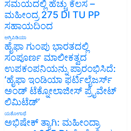
ಸಮಯದಲ್ಲಿ ಹೆಚ್ಚು ಕೆಲಸ –
ಮಹೀಂದ್ರ 275 DI TU PP
ಸಹಾಯದಿಂದ
ಅಗ್ರಿಪಿಡಿಯಾ
ಹೈಫಾ ಗುಂಪು ಭಾರತದಲ್ಲಿ
ಸಂಪೂರ್ಣ ಮಾಲೀಕತ್ವದ
ಉಪಕಂಪನಿಯನ್ನು ಪ್ರಾರಂಭಿಸಿದೆ:
‘ಹೈಫಾ ಇಂಡಿಯಾ ಫರ್ಟಿಲೈಜರ್ಸ್
ಅಂಡ್ ಟೆಕ್ನೋಲಾಜೀಸ್ ಪ್ರೈವೇಟ್
ಲಿಮಿಟೆಡ್’
ಯಶೋಗಾಥೆ
ಅಭಿಷೇಕ್ ತ್ಯಾಗಿ: ಮಹೀಂದ್ರಾ