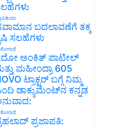
ಲಹೆಗಳು
್ರಿಪಿಡಿಯಾ
ವಾಮಾನ ಬದಲಾವಣೆಗೆ ತಕ್ಕ
ೃಷಿ ಸಲಹೆಗಳು
ಶೋಗಾಥೆ
ದೋ ಅಂಕಿತ್ ಪಾಟೀಲ್
ತ್ತು ಮಹೀಂದ್ರಾ 605
OVO ಟ್ರಾಕ್ಟರ್ ಬಗ್ಗೆ ನಿಮ್ಮ
ಿಂದಿ ಡಾಕ್ಯುಮೆಂಟ್‌ನ ಕನ್ನಡ
ನುವಾದ:
ಶೋಗಾಥೆ
್ರಹಲಾದ್ ಪ್ರಜಾಪತಿ: