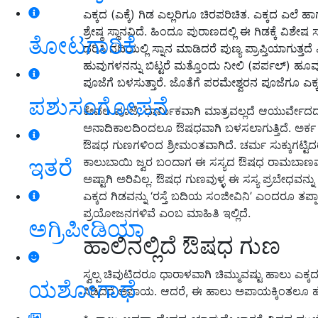
ಎಕ್ಕದ (ಎಕ್ಕೆ) ಗಿಡ ಎಲ್ಲರಿಗೂ ಚಿರಪರಿಚಿತ. ಎಕ್ಕದ ಎಲೆ
ಶ್ರೇಷ್ಠ ಸ್ಥಾನವಿದೆ. ಹಿಂದೂ ಪುರಾಣದಲ್ಲಿ ಈ ಗಿಡಕ್ಕೆ ವಿ
ತೋಟಗಾರಿಕೆ
ಧರಿಸಿ ನದಿಯಲ್ಲಿ ಸ್ನಾನ ಮಾಡಿದರೆ ಪುಣ್ಯ ಪ್ರಾಪ್ತಿಯಾಗುತ್ತ
ಹುವುಗಳನನ್ನು ಬಿಟ್ಟರೆ ಮತ್ತೊಂದು ನೀಲಿ (ಪರ್ಪಲ್) ಹೂವು
ಪೂಜೆಗೆ ಬಳಸುತ್ತಾರೆ. ಜೊತೆಗೆ ಪರಮೇಶ್ವರನ ಪೂಜೆಗೂ ಎಕ್
ಪಶುಸಂಗೋಪನೆ
ಕೇವಲ ಪೂಜೆ, ಧಾರ್ಮಿಕವಾಗಿ ಮಾತ್ರವಲ್ಲದೆ ಆಯುರ್ವೇದದಲ್ಲೂ 
ಅನಾದಿಕಾಲದಿಂದಲೂ ಔಷಧವಾಗಿ ಬಳಸಲಾಗುತ್ತಿದೆ. ಅರ್ಕ
ಔಷಧ ಗುಣಗಳಿಂದ ಶ್ರೀಮಂತವಾಗಿದೆ. ಚರ್ಮ ಸುಕ್ಕುಗಟ್ಟಿದರ
ಇತರೆ
ಕಾಲುಬಾಯಿ ಜ್ವರ ಬಂದಾಗ ಈ ಸಸ್ಯದ ಔಷಧ ರಾಮಬಾಣವ
ಅಷ್ಟಾಗಿ ಅರಿವಿಲ್ಲ. ಔಷಧ ಗುಣವುಳ್ಳ ಈ ಸಸ್ಯ ಪ್ರಬೇಧವನ್ನು 
ಎಕ್ಕದ ಗಿಡವನ್ನು ‘ರಸ್ತೆ ಬದಿಯ ಸಂಜೀವಿನಿ’ ಎಂದರೂ ತಪ
ಪ್ರಯೋಜನಗಳಿವೆ ಎಂಬ ಮಾಹಿತಿ ಇಲ್ಲಿದೆ.
ಅಗ್ರಿಪೀಡಿಯಾ
ಹಾಲಿನಲ್ಲಿದೆ ಔಷಧ ಗುಣ
ಸ್ವಲ್ಪ ಚಿವುಟಿದರೂ ಧಾರಾಳವಾಗಿ ಚಿಮ್ಮುವಷ್ಟು ಹಾಲು ಎಕ್ಕದ 
ಯಶೋಗಾಥೆ
ಸಿಡಿದರೆ ಅಪಾಯ. ಆದರೆ, ಈ ಹಾಲು ಅಪಾಯಕ್ಕಿಂತಲೂ ಹೆ