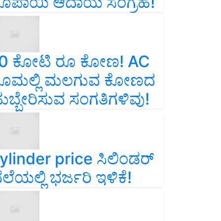
ೂಪಾಯಿ ಆದಾಯ ಸಂಗ್ರಹ!
0 ಕೋಟಿ ರೂ ಕೋಣ! AC
ೂಮಲ್ಲಿ ಮಲಗುವ ಕೋಣದ
ುಬ್ಬೇರಿಸುವ ಸಂಗತಿಗಳಿವು!
ylinder price ಸಿಲಿಂಡರ್‌
ೆಲೆಯಲ್ಲಿ ಭರ್ಜರಿ ಇಳಿಕೆ!