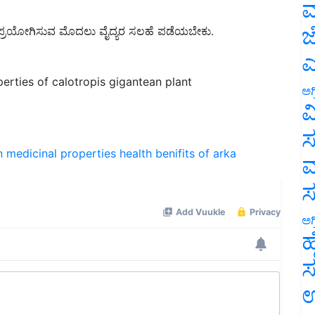
ಮ
ನು ಪ್ರಯೋಗಿಸುವ ಮೊದಲು ವೈದ್ಯರ ಸಲಹೆ ಪಡೆಯಬೇಕು.
ಜ
ಎ
erties of calotropis gigantean plant
ಅಗ
ವ
ಸ
n
medicinal properties
health benifits of arka
ಮ
ಅಗ
ಹ
ಸ
ಉ