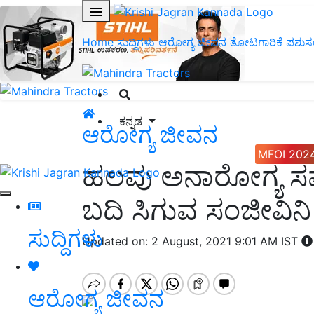
Home
ಸುದ್ದಿಗಳು
ಆರೋಗ್ಯ ಜೀವನ
ತೋಟಗಾರಿಕೆ
ಪಶುಸ
ಕನ್ನಡ
ಆರೋಗ್ಯ ಜೀವನ
MFOI 202
ಹಲವು ಅನಾರೋಗ್ಯ ಸಮಸ
ಬದಿ ಸಿಗುವ ಸಂಜೀವಿನಿ ಎ
ಸುದ್ದಿಗಳು
Updated on: 2 August, 2021 9:01 AM IST
ಆರೋಗ್ಯ ಜೀವನ