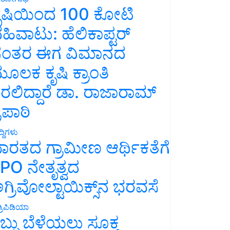
ೃಷಿಯಿಂದ 100 ಕೋಟಿ
ಹಿವಾಟು: ಹೆಲಿಕಾಪ್ಟರ್
ಂತರ ಈಗ ವಿಮಾನದ
ೂಲಕ ಕೃಷಿ ಕ್ರಾಂತಿ
ರಲಿದ್ದಾರೆ ಡಾ. ರಾಜಾರಾಮ್
್ರಿಪಾಠಿ
್ದಿಗಳು
ಾರತದ ಗ್ರಾಮೀಣ ಆರ್ಥಿಕತೆಗೆ
PO ನೇತೃತ್ವದ
ಗ್ರಿವೋಲ್ಟಾಯಿಕ್ಸ್‌ನ ಭರವಸೆ
್ರಿಪಿಡಿಯಾ
ಬ್ಬು ಬೆಳೆಯಲು ಸೂಕ್ತ