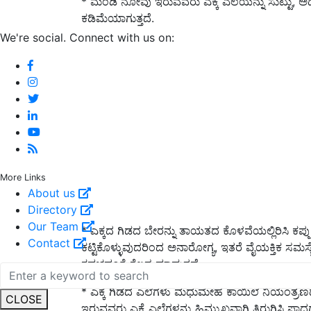
* ಮಂಡಿ ನೋವು ಇರುವವರು ಎಕ್ಕೆ ಎಲೆಯನ್ನು ಸುಟ್ಟು, ಅದನ
ಕಡಿಮೆಯಾಗುತ್ತದೆ.
We're social. Connect with us on:
More Links
About us
Directory
Our Team
* ಎಕ್ಕದ ಗಿಡದ ಬೇರನ್ನು ತಾಯತದ ಕೊಳವೆಯಲ್ಲಿರಿಸಿ ಕಪ್ಪು 
Contact
ಕಟ್ಟಿಕೊಳ್ಳುವುದರಿಂದ ಅನಾರೋಗ್ಯ, ಇತರೆ ವೈಯಕ್ತಿಕ ಸಮಸ್ಯೆಗ
ಕವಚದಂತೆ ಕೆಲಸ ಮಾಡುತ್ತದೆ.
* ಎಕ್ಕೆ ಗಿಡದ ಎಲೆಗಳು ಮಧುಮೇಹ ಕಾಯಿಲೆ ನಿಯಂತ್ರಣದಲ
CLOSE
ಇರುವವರು ಎಕ್ಕೆ ಎಲೆಗಳನ್ನು ಹಿಮ್ಮುಖವಾಗಿ ತಿರುಗಿಸಿ ಪಾದ