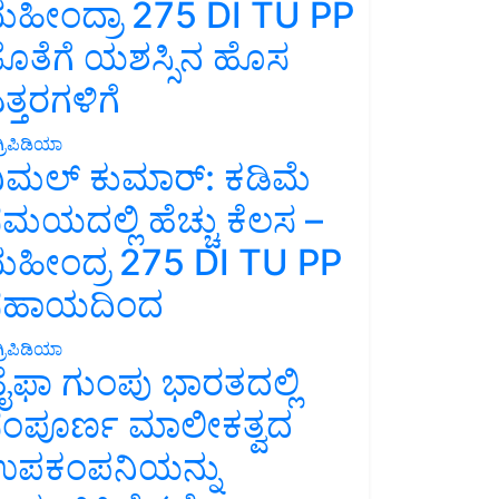
ಹೀಂದ್ರಾ 275 DI TU PP
ೊತೆಗೆ ಯಶಸ್ಸಿನ ಹೊಸ
ತ್ತರಗಳಿಗೆ
್ರಿಪಿಡಿಯಾ
ಿಮಲ್ ಕುಮಾರ್: ಕಡಿಮೆ
ಮಯದಲ್ಲಿ ಹೆಚ್ಚು ಕೆಲಸ –
ಹೀಂದ್ರ 275 DI TU PP
ಸಹಾಯದಿಂದ
್ರಿಪಿಡಿಯಾ
ೈಫಾ ಗುಂಪು ಭಾರತದಲ್ಲಿ
ಂಪೂರ್ಣ ಮಾಲೀಕತ್ವದ
ಪಕಂಪನಿಯನ್ನು