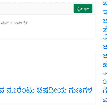
ಪ
ಇ
ಅ
ಪ
ಯ
ಅ
ಅ
ಹ
ಯ
ಯ
ಲಿರುವ ನೂರೆಂಟು ಔಷಧೀಯ ಗುಣಗಳ
ಗ
ಮ