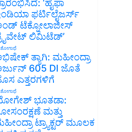
್ರಾರಂಭಿಸಿದೆ: ‘ಹೈಫಾ
ಂಡಿಯಾ ಫರ್ಟಿಲೈಜರ್ಸ್
ಂಡ್ ಟೆಕ್ನೋಲಾಜೀಸ್
್ರೈವೇಟ್ ಲಿಮಿಟೆಡ್’
ಶೋಗಾಥೆ
ಭಿಷೇಕ್ ತ್ಯಾಗಿ: ಮಹೀಂದ್ರಾ
ರ್ಜುನ್ 605 DI ಜೊತೆ
ೊಸ ಎತ್ತರಗಳಿಗೆ
ಶೋಗಾಥೆ
ೋಗೇಶ್ ಭೂತಡಾ:
ೋಸಂರಕ್ಷಣೆ ಮತ್ತು
ಹೀಂದ್ರಾ ಟ್ರ್ಯಾಕ್ಟರ್ ಮೂಲಕ