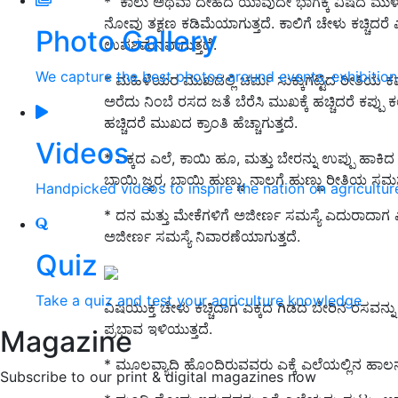
* ಕಾಲು ಅಥವಾ ದೇಹದ ಯಾವುದೇ ಭಾಗಕ್ಕೆ ವಿಷದ ಮುಳ್ಳು ಚುಚ
ನೋವು ತಕ್ಷಣ ಕಡಿಮೆಯಾಗುತ್ತದೆ. ಕಾಲಿಗೆ ಚೇಳು ಕಚ್ಚಿ
Photo Gallery
ಉಪಶಮನವಾಗುತ್ತದೆ.
We capture the best photos around events, exhibitio
* ಮಹಿಳೆಯರ ಮುಖದಲ್ಲಿ ಚರ್ಮ ಸುಕ್ಕುಗಟ್ಟಿದ ರೀತಿಯ ಕಪ
ಅರೆದು ನಿಂಬೆ ರಸದ ಜತೆ ಬೆರೆಸಿ ಮುಖಕ್ಕೆ ಹಚ್ಚಿದರೆ ಕಪ್ಪ
ಹಚ್ಚಿದರೆ ಮುಖದ ಕ್ರಾಂತಿ ಹೆಚ್ಚಾಗುತ್ತದೆ.
Videos
* ಎಕ್ಕದ ಎಲೆ, ಕಾಯಿ ಹೂ, ಮತ್ತು ಬೇರನ್ನು ಉಪ್ಪು ಹಾಕಿದ 
ಬಾಯಿ ಜ್ವರ, ಬಾಯಿ ಹುಣ್ಣು, ನಾಲಗೆ ಹುಣ್ಣು ರೀತಿಯ ಸಮಸ್
Handpicked videos to inspire the nation on agricultur
* ದನ ಮತ್ತು ಮೇಕೆಗಳಿಗೆ ಅಜೀರ್ಣ ಸಮಸ್ಯೆ ಎದುರಾದಾಗ ಎಕ
ಅಜೀರ್ಣ ಸಮಸ್ಯೆ ನಿವಾರಣೆಯಾಗುತ್ತದೆ.
Quiz
Take a quiz and test your agriculture knowledge
ವಿಷಯುಕ್ತ ಚೇಳು ಕಚ್ಚಿದಾಗ ಎಕ್ಕದ ಗಿಡದ ಬೇರಿನ ರಸವನ್ನು 
ಪ್ರಭಾವ ಇಳಿಯುತ್ತದೆ.
Magazine
* ಮೂಲವ್ಯಾದಿ ಹೊಂದಿರುವವರು ಎಕ್ಕೆ ಎಲೆಯಲ್ಲಿನ ಹಾಲನ್
Subscribe to our print & digital magazines now