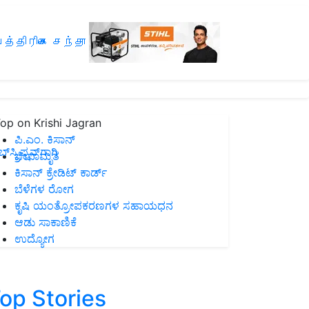
த்திரிகை சந்தா
op on Krishi Jagran
ಪಿ.ಎಂ. ಕಿಸಾನ್
ಸ್ಕ್ರಿಪ್ಷನ್‌ಗಾಗಿ
ಜೀವಾಮೃತ
ಕಿಸಾನ್ ಕ್ರೇಡಿಟ್ ಕಾರ್ಡ್
ಬೆಳೆಗಳ ರೋಗ
ಕೃಷಿ ಯಂತ್ರೋಪಕರಣಗಳ ಸಹಾಯಧನ
ಆಡು ಸಾಕಾಣಿಕೆ
ಉದ್ಯೋಗ
op Stories