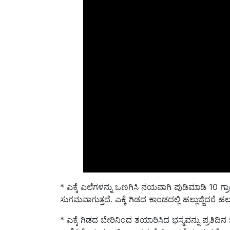
* ಎಕ್ಕೆ ಎಲೆಗಳನ್ನು ಒಣಗಿಸಿ ನಯವಾಗಿ ಪುಡಿಮಾಡಿ 10 ಗ್ರಾಂ.
ಸುಗಮವಾಗುತ್ತದೆ. ಎಕ್ಕೆ ಗಿಡದ ಕಾಂಡದಲ್ಲಿ ಹಲ್ಲುಜ್ಜಿದರೆ 
* ಎಕ್ಕೆ ಗಿಡದ ಬೇರಿನಿಂದ ತಯಾರಿಸಿದ ಭಸ್ಮವನ್ನು ಪ್ರತಿದಿನ ಬ
ಕಾಣಿಸಿಕೊಳ್ಳುವ ಅಜೀರ್ಣ ಸಮಸ್ಯೆ ನಿವಾರಣೆಯಾಗುತ್ತದೆ.