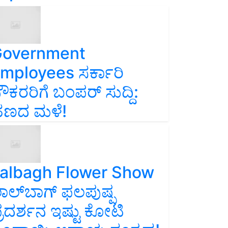
overnment
mployees ಸರ್ಕಾರಿ
ೌಕರರಿಗೆ ಬಂಪರ್‌ ಸುದ್ದಿ:
ಣದ ಮಳೆ!
albagh Flower Show
ಾಲ್‌ಬಾಗ್ ಫಲಪುಷ್ಪ
್ರದರ್ಶನ ಇಷ್ಟು ಕೋಟಿ