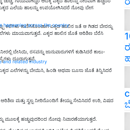
ರ
್ಚಿ, ಗಾಯವಾಗಿದ್ದರೆ ಅದಕ್ಕೆ ಎಕ್ಕದ ಹಾಲನ್ನು ನೇರವಾಗಿ ಹಚ್ಚಿದರೆ
ದರೆ ಎಕ್ಕದ ಎಲೆಯ ಹಾಲನ್ನು ಉಪಯೋಗಿಸಿದರೆ ನೋವು ಬೇಗ
ns happening across the country
್ಪು ಕಲೆಗಳು ಕಾಣಿಸಿಕೊಂಡಾಗ ಎಕ್ಕದ ಹಾಲಿನ ಜತೆ ಆ ಗಿಡದ ಬೇರನ್ನು
ು ಕಲೆಗಳು ಮಾಯವಾಗುತ್ತವೆ. ಎಕ್ಕದ ಹಾಲಿನ ಜೊತೆ ಅರಿಶಿಣ ಬೆರೆಸಿ
1
ರ
ನೀರಲ್ಲಿ ಬೇಸಿಯಿ, ರಸವನ್ನು ಜಾನುವಾರುಗಳಿಗೆ ಕುಡಿಸಿದರೆ ಕಾಲು-
ಹ
ಯೆಗಳು ದೂರಾಗುತ್ತವೆ.
e and related industry
್ಕದ ಎಲೆಗಳನ್ನು ಬೇಯಿಸಿ, ಹಿಂಡಿ ಅಥವಾ ಬೂಸಾ ಜೊತೆ ತಿನ್ನಿಸಿದರೆ
c
ಅರಿಶಿಣ ಮತ್ತು ಸ್ವಲ್ಪ ನೀರಿನೊಂದಿಗೆ ತೇಯ್ದು ಸೇವಿಸಿದರೆ ಉರಿ, ವಿಷದ
ಬ
ನು ಮೂಲಕ್ಕೆ ಹಚ್ಚುವುದರಿಂದ ನೋವು ನಿವಾರಣೆಯಾಗುತ್ತದೆ.