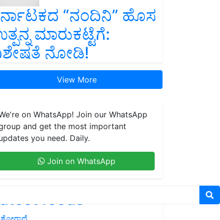
ರ್ನಾಟಕದ “ನಂದಿನಿ” ಹೊಸ
ತ್ಪನ್ನ ಮಾರುಕಟ್ಟೆಗೆ:
ಿಶೇಷತೆ ನೋಡಿ!
View More
We're on WhatsApp! Join our WhatsApp
group and get the most important
updates you need. Daily.
Join on WhatsApp
atest feeds
ಶೋಗಾಥೆ