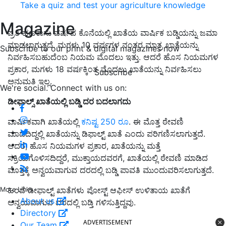
Take a quiz and test your agriculture knowledge
Magazine
ಪ್ರತಿ ಹಣಕಾಸು ವರ್ಷದ ಕೊನೆಯಲ್ಲಿ ಖಾತೆಯ ವಾರ್ಷಿಕ ಬಡ್ಡಿಯನ್ನು ಜಮಾ
ಮಾಡಲಾಗುತ್ತದೆ. ಮಗಳು 10 ವರ್ಷಗಳ ನಂತರ ಮಾತ್ರ ಖಾತೆಯನ್ನು
Subscribe to our print & digital magazines now
ನಿರ್ವಹಿಸಬಹುದೆಂಬ ನಿಯಮ ಮೊದಲು ಇತ್ತು. ಆದರೆ ಹೊಸ ನಿಯಮಗಳ
ಪ್ರಕಾರ, ಮಗಳು 18 ವರ್ಷಕ್ಕಿಂತ ಮೊದಲು ಖಾತೆಯನ್ನು ನಿರ್ವಹಿಸಲು
Subscribe
ಅನುಮತಿ ಇಲ್ಲ.
We're social. Connect with us on:
ಡೀಫಾಲ್ಸ್ ಖಾತೆಯಲ್ಲಿ ಬಡ್ಡಿ ದರ ಬದಲಾಗದು
ವಾರ್ಷಿಕವಾಗಿ ಖಾತೆಯಲ್ಲಿ
ಕನಿಷ್ಟ 250 ರೂ
. ಈ ಮೊತ್ತ ಠೇವಣಿ
ಮಾಡದಿದ್ದಲ್ಲಿ ಖಾತೆಯನ್ನು ಡಿಫಾಲ್ಟ್‌ ಖಾತೆ ಎಂದು ಪರಿಗಣಿಸಲಾಗುತ್ತದೆ.
ಆದರೆ, ಹೊಸ ನಿಯಮಗಳ ಪ್ರಕಾರ, ಖಾತೆಯನ್ನು ಮತ್ತೆ
ಸಕ್ರಿಯಗೊಳಿಸದಿದ್ದರೆ, ಮುಕ್ತಾಯದವರಗೆ, ಖಾತೆಯಲ್ಲಿ ಠೇವಣಿ ಮಾಡಿದ
ಮೊತ್ತಕ್ಕೆ ಅನ್ವಯವಾಗುವ ದರದಲ್ಲಿ ಬಡ್ಡಿ ಪಾವತಿ ಮುಂದುವರಿಸಲಾಗುತ್ತದೆ.
ಹಿಂದೆ ಡೀಫಾಲ್ಟ್ ಖಾತೆಗಳು ಪೋಸ್ಟ್ ಆಫೀಸ್ ಉಳಿತಾಯ ಖಾತೆಗೆ
More Links
About us
ಅನ್ವಯವಾಗುವ ದರದಲ್ಲಿ ಬಡ್ತಿ ಗಳಿಸುತ್ತಿದ್ದವು.
Directory
ADVERTISEMENT
Our Team