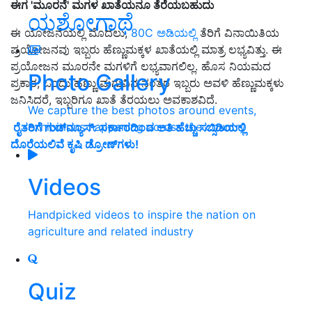
ಈಗ 'ಮೂರನೆ' ಮಗಳ ಖಾತೆಯನೂ ತೆರೆಯಬಹುದು
ಯಶೋಗಾಥೆ
ಈ ಯೋಜನೆಯಲ್ಲಿ ಮೊದಲು,
80C ಅಡಿಯಲ್ಲಿ
ತೆರಿಗೆ ವಿನಾಯಿತಿಯ
ಪ್ರಯೋಜನವು ಇಬ್ಬರು ಹೆಣ್ಣುಮಕ್ಕಳ ಖಾತೆಯಲ್ಲಿ ಮಾತ್ರ ಲಭ್ಯವಿತ್ತು. ಈ
ಪ್ರಯೋಜನ ಮೂರನೇ ಮಗಳಿಗೆ ಲಭ್ಯವಾಗಲಿಲ್ಲ. ಹೊಸ ನಿಯಮದ
Photo Gallery
ಪ್ರಕಾರ, ಒಂದು ಹೆಣ್ಣು ಮಗುವಿನ ನಂತರ ಇಬ್ಬರು ಅವಳಿ ಹೆಣ್ಣುಮಕ್ಕಳು
ಜನಿಸಿದರೆ, ಇಬ್ಬರಿಗೂ ಖಾತೆ ತೆರಯಲು ಅವಕಾಶವಿದೆ.
We capture the best photos around events,
exhibitions happening across the country
ರೈತರಿಗೆ ಗುಡ್‌ನ್ಯೂಸ್‌: ಸರ್ಕಾರದಿಂದ ಅತಿ ಹೆಚ್ಚು ಸಬ್ಸಿಡಿಯಲ್ಲಿ
ದೊರೆಯಲಿವೆ ಕೃಷಿ ಡ್ರೋಣ್‌ಗಳು!
Videos
Handpicked videos to inspire the nation on
agriculture and related industry
Quiz