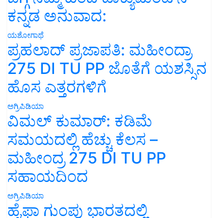
ಕನ್ನಡ ಅನುವಾದ:
ಯಶೋಗಾಥೆ
ಪ್ರಹಲಾದ್ ಪ್ರಜಾಪತಿ: ಮಹೀಂದ್ರಾ
275 DI TU PP ಜೊತೆಗೆ ಯಶಸ್ಸಿನ
ಹೊಸ ಎತ್ತರಗಳಿಗೆ
ಅಗ್ರಿಪಿಡಿಯಾ
ವಿಮಲ್ ಕುಮಾರ್: ಕಡಿಮೆ
ಸಮಯದಲ್ಲಿ ಹೆಚ್ಚು ಕೆಲಸ –
ಮಹೀಂದ್ರ 275 DI TU PP
ಸಹಾಯದಿಂದ
ಅಗ್ರಿಪಿಡಿಯಾ
ಹೈಫಾ ಗುಂಪು ಭಾರತದಲ್ಲಿ