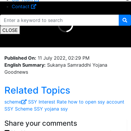
Contact
CLOSE
Published On:
11 July 2022, 02:29 PM
English Summary:
Sukanya Samraddhi Yojana
Goodnews
Related Topics
scheme
SSY Interest Rate
how to open ssy account
SSY Scheme
SSY yojana
ssy
Share your comments