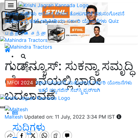
Home
ಸುದ್ದಿಗಳು
ಆರೋಗ್ಯ ಜೀವನ
ತೋಟಗಾರಿಕೆ
ಪಶುಸಂಗೋಪನೆ
ಯಶೋಗಾಥೆ
ಇತರೆ
ಅಗ್ರಿಪೀಡಿಯಾ
ಸರ್ಕಾರಿ ಯೋಜನೆಗಳು
Quiz
பத்திரிகை சந்தா
ಗುಡ್‌ನ್ಯೂಸ್‌: ಸುಕನ್ಯಾ ಸಮೃದ್ಧಿ
ಕನ್ನಡ
ಯೋಜನೆಯಲ್ಲಿ ಭಾರೀ
MFOI 2024
ಪಶುಸಂಗೋಪನೆ
ಯಶೋಗಾಥೆ
ಸರ್ಕಾರಿ ಯೋಜನೆಗಳು
ಇತರೆ
ಮ್ಯಾಗಜಿನ್‌ ಸಬ್‌ಸ್ಕ್ರಿಪ್ಷನ್‌ಗಾಗಿ
ಬದಲಾವಣೆ
Maltesh
Updated on: 11 July, 2022 3:34 PM IST
ಸುದ್ದಿಗಳು