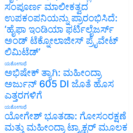
ಸಂಪೂರ್ಣ ಮಾಲೀಕತ್ವದ
ಉಪಕಂಪನಿಯನ್ನು ಪ್ರಾರಂಭಿಸಿದೆ:
‘ಹೈಫಾ ಇಂಡಿಯಾ ಫರ್ಟಿಲೈಜರ್ಸ್
ಅಂಡ್ ಟೆಕ್ನೋಲಾಜೀಸ್ ಪ್ರೈವೇಟ್
ಲಿಮಿಟೆಡ್’
ಯಶೋಗಾಥೆ
ಅಭಿಷೇಕ್ ತ್ಯಾಗಿ: ಮಹೀಂದ್ರಾ
ಅರ್ಜುನ್ 605 DI ಜೊತೆ ಹೊಸ
ಎತ್ತರಗಳಿಗೆ
ಯಶೋಗಾಥೆ
ಯೋಗೇಶ್ ಭೂತಡಾ: ಗೋಸಂರಕ್ಷಣೆ
ಮತ್ತು ಮಹೀಂದ್ರಾ ಟ್ರ್ಯಾಕ್ಟರ್ ಮೂಲಕ