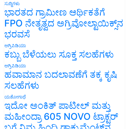
ಸುದ್ದಿಗಳು
ಭಾರತದ ಗ್ರಾಮೀಣ ಆರ್ಥಿಕತೆಗೆ
FPO ನೇತೃತ್ವದ ಅಗ್ರಿವೋಲ್ಟಾಯಿಕ್ಸ್‌ನ
ಭರವಸೆ
ಅಗ್ರಿಪಿಡಿಯಾ
ಕಬ್ಬು ಬೆಳೆಯಲು ಸೂಕ್ತ ಸಲಹೆಗಳು
ಅಗ್ರಿಪಿಡಿಯಾ
ಹವಾಮಾನ ಬದಲಾವಣೆಗೆ ತಕ್ಕ ಕೃಷಿ
ಸಲಹೆಗಳು
ಯಶೋಗಾಥೆ
ಇದೋ ಅಂಕಿತ್ ಪಾಟೀಲ್ ಮತ್ತು
ಮಹೀಂದ್ರಾ 605 NOVO ಟ್ರಾಕ್ಟರ್
ಬಗ್ಗೆ ನಿಮ್ಮ ಹಿಂದಿ ಡಾಕ್ಯುಮೆಂಟ್‌ನ