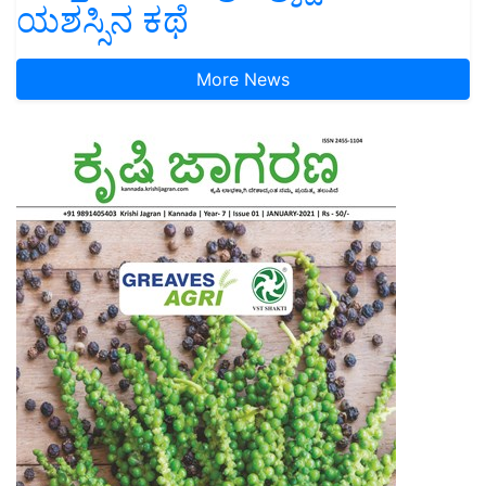
ಯಶಸ್ಸಿನ ಕಥೆ
More News